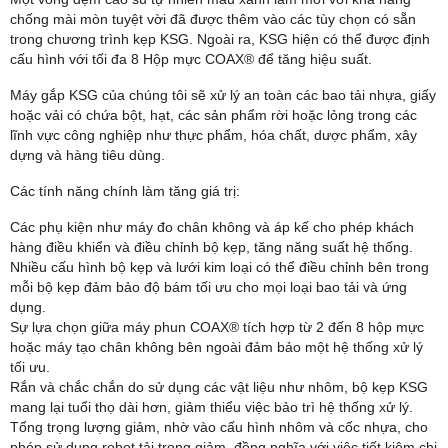
chống mài mòn tuyệt vời đã được thêm vào các tùy chọn có sẵn
trong chương trình kẹp KSG. Ngoài ra, KSG hiện có thể được định
cấu hình với tối đa 8 Hộp mực COAX® để tăng hiệu suất.
Máy gắp KSG của chúng tôi sẽ xử lý an toàn các bao tải nhựa, giấy
hoặc vải có chứa bột, hạt, các sản phẩm rời hoặc lỏng trong các
lĩnh vực công nghiệp như thực phẩm, hóa chất, dược phẩm, xây
dựng và hàng tiêu dùng.
Các tính năng chính làm tăng giá trị:
Các phụ kiện như máy đo chân không và áp kế cho phép khách
hàng điều khiển và điều chỉnh bộ kẹp, tăng năng suất hệ thống.
Nhiều cấu hình bộ kẹp và lưới kim loại có thể điều chỉnh bên trong
mỗi bộ kẹp đảm bảo độ bám tối ưu cho mọi loại bao tải và ứng
dụng.
Sự lựa chọn giữa máy phun COAX® tích hợp từ 2 đến 8 hộp mực
hoặc máy tạo chân không bên ngoài đảm bảo một hệ thống xử lý
tối ưu.
Rắn và chắc chắn do sử dụng các vật liệu như nhôm, bộ kẹp KSG
mang lại tuổi thọ dài hơn, giảm thiểu việc bảo trì hệ thống xử lý.
Tổng trọng lượng giảm, nhờ vào cấu hình nhôm và cốc nhựa, cho
phép sử dụng robot tải trọng giảm, đồng nghĩa với việc tiết kiệm chi