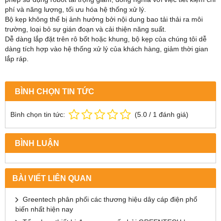
phí và năng lượng, tối ưu hóa hệ thống xử lý.
Bộ kẹp không thể bị ảnh hưởng bởi nội dung bao tải thải ra môi
trường, loại bỏ sự gián đoạn và cải thiện năng suất.
Dễ dàng lắp đặt trên rô bốt hoặc khung, bộ kẹp của chúng tôi dễ
dàng tích hợp vào hệ thống xử lý của khách hàng, giảm thời gian
lắp ráp.
BÌNH CHỌN TIN TỨC
Bình chọn tin tức:
(
5.0
/
1
đánh giá)
BÌNH LUẬN
BÀI VIẾT LIÊN QUAN
Greentech phân phối các thương hiệu dây cáp điện phổ
biến nhất hiện nay