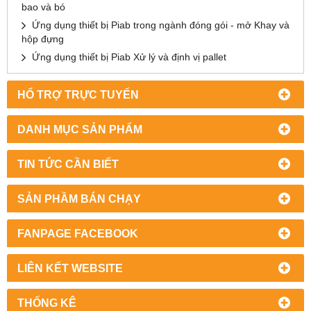
bao và bó
Ứng dụng thiết bị Piab trong ngành đóng gói - mở Khay và
hộp đựng
Ứng dụng thiết bị Piab Xử lý và định vị pallet
HỔ TRỢ TRỰC TUYẾN
DANH MỤC SẢN PHẨM
TIN TỨC CẦN BIẾT
SẢN PHẦM BÁN CHẠY
FANPAGE FACEBOOK
LIÊN KẾT WEBSITE
THỐNG KÊ