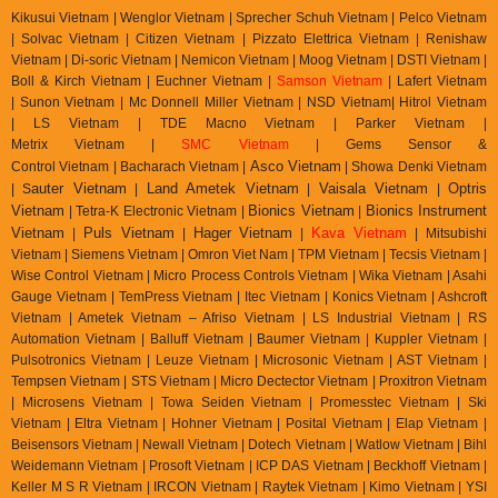
Kikusui Vietnam | Wenglor Vietnam | Sprecher Schuh Vietnam |
Pelco Vietnam
| Solvac Vietnam | Citizen Vietnam |
Pizzato Elettrica Vietnam
| Renishaw
Vietnam | Di-soric Vietnam |
Nemicon Vietnam | Moog Vietnam | DSTI Vietnam |
Boll & Kirch Vietnam | Euchner Vietnam |
Samson Vietnam
| Lafert Vietnam
| Sunon Vietnam | Mc Donnell Miller Vietnam | NSD Vietnam| Hitrol Vietnam
| LS Vietnam | TDE Macno Vietnam | Parker Vietnam |
Metrix
Vietnam
|
SMC Vietnam
|
Gems Sensor &
Asco Vietnam
Control
Vietnam
|
Bacharach Vietnam |
|
Showa Denki Vietnam
auter Vietnam
Land Ametek Vietnam
Vaisala Vietnam
Optris
| S
|
|
|
Vietnam
Bionics Vietnam
Bionics Instrument
| Tetra-K Electronic Vietnam |
|
Vietnam
Puls Vietnam
Hager Vietnam
Kava Vietnam
|
|
|
| Mitsubishi
Vietnam | Siemens Vietnam | Omron Viet Nam | TPM Vietnam | Tecsis Vietnam |
Wise Control Vietnam | Micro Process Controls Vietnam | Wika Vietnam | Asahi
Gauge Vietnam | TemPress Vietnam | Itec Vietnam | Konics Vietnam | Ashcroft
Vietnam | Ametek Vietnam – Afriso Vietnam | LS Industrial Vietnam | RS
Automation Vietnam | Balluff Vietnam | Baumer Vietnam | Kuppler Vietnam |
Pulsotronics Vietnam | Leuze Vietnam | Microsonic Vietnam | AST Vietnam |
Tempsen Vietnam | STS Vietnam | Micro Dectector Vietnam | Proxitron Vietnam
| Microsens Vietnam | Towa Seiden Vietnam | Promesstec Vietnam | Ski
Vietnam | Eltra Vietnam | Hohner Vietnam | Posital Vietnam | Elap Vietnam |
Beisensors Vietnam | Newall Vietnam | Dotech Vietnam | Watlow Vietnam | Bihl
Weidemann Vietnam | Prosoft Vietnam | ICP DAS Vietnam | Beckhoff Vietnam |
Keller M S R Vietnam | IRCON Vietnam | Raytek Vietnam | Kimo Vietnam | YSI