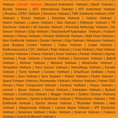
Vietnam
| Gimatic Vietnam |
Monarch Instrument Vietnam | Stauff Vietnam |
Burster Vietnam | SDT International Vietnam | MTI Instrument Vietnam
| Zhuzhou CRRC Vietnam | Sensorex Vietnam | TWK Elektronik Vietnam | ASC
Vietnam | Ronds Vietnam | Klaschka Vietnam | Hubner Vietnam |
Hainzl
Vietnam | Labom Vietnam | Sik
o Vietnam | Rittmeyer Vietnam | TR
Electronic Vietnam | AK In
dustry Vietnam | Precizika Metrology Vietnam | Dis
Sensor Vietnam | Elap Vietnam |
Wachendorff Automation Vietnam | Foxboro
Vietnam | Fireray Vietnam |
Fiessler Elektronik Vietnam | Watt Drive Vietnam |
Murr Elektronik Vietnam | Zander Vietnam | Elgo Vietnam | Measurex Vietnam |
Saia Burgess Control Vietnam | Cabur Vietnam | Castel Vietnam |
Elettromeccanica CDC Vietnam | Piab Vietnam | Coval Vietnam | Fipa Vietnam
| Zimmer Vietnam | Vmeca Vietnam | Anver Vietnam | Pentair Vietnam | Aignep
Vietnam | Festo Vietnam | Keyence Vietnam | Gessmann Vietnam | Balluff
Vietnam | Wohner Vietnam | Wieland Vietnam | Weidmuller Vietnam |
Tempatron Vietnam | Telco Sensor Vietnam | TeknoMega Vietnam | Synatel
Vietnam | Turck Vietnam | Condor VietNam | SmartScan VietNam | Knick
Vietnam | Sera Vietnam | Sera Seybert + Raheir Vietnam | Finder Vietnam |
Speck Pumpen Vietnam | Promesstec Vietnam | Infranor Vietnam | Parker SSD
Parvex |
Pees Component Vietnam | Danfoss VietNam | Ropex Vietnam |
Lenord + Bauer Vietnam | Herion Vietnam | Helukabel Vietnam | Burkert
Vietnam | Chetronics Vietnam | Megger Vietnam | Systron Donner Vietnam|
Waycon Vietnam | Spohn & Burkhardt Vietnam | TRElectronic Vietnam | TWK
Elektronik Vietnam | Electro Sensor Vietnam | TRumeter Vietnam | Atek
Vietnam | Magnescale Vietnam | Lenord Bauer Vietnam | IPF Electronic
Vietnam | Italsensor Vietnam | Nidec Vietnam | Scancon Vietnam | Celesco
Vietnam | Carroll & Meynell Vietnam |