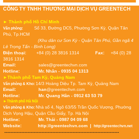
CÔNG TY TNHH THƯƠNG MẠI DỊCH VỤ GREENTECH
► Thành phố Hồ Chí Minh
Số 33, Đường DC5, Phường Sơn Kỳ, Quận Tân
Văn phòng:
Phú, Tp.HCM
(Khu dân cư Sơn Kỳ - Quận Tân Phú, Gần ngã 4
Lê Trọng Tấn - Bình Long)
Điện thoại:
+84 (0) 28 3816 1314
Fax:
+84 (0) 28
3816 1314
Email:
sales@greentechvn.com
Hotline:
Mr. Nhân - 0935 04 1313
►Thành phố Tam Kỳ, Quảng Nam
14/3 Hoàng Diệu Tp. Tam Kỳ, Quảng Nam
Văn phòng & Kho:
Email:
han
@greentechvn.com
Hotline:
Mr. Quang Hân - 0912 63 53 79
►Thành phố Hà Nội
Nhà số 4, Ngõ 63/55 Trần Quốc Vượng, Phường
Văn phòng & Kho:
Dịch Vọng Hậu, Quận Cầu Giấy, Tp. Hà Nội
Hotline:
Mr. Thái - 0987 04 09 68
Website:
http://greentechvn.com
|
http://greentechvn.net
--------------------------------------------------------------------------