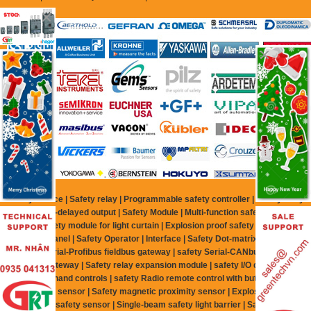
Safety Device | Safety relay | Programmable safety controller | Safety relay
with time-delayed output | Safety Module | Multi-function safety relay |
Multing safety module for light curtain | Explosion proof safety relay | Safe
control panel | Safety Operator | Interface | Safety Dot-matrix display |
safety Serial-Profibus fieldbus gateway | safety Serial-CANbus | Safety
fieldbus gateway | Safety relay expansion module | safety I/O distributor |
safety two-hand controls | safety Radio remote control with button | Safety
proximity sensor | Safety magnetic proximity sensor | Explosion proof
magnetic safety sensor | Single-beam safety light barrier | Safety Light