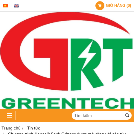
GIỎ HÀNG
(
0
)
Trang chủ
Tin tức
Chương trình Kenos® Sack Gripper được mở rộng với các tùy