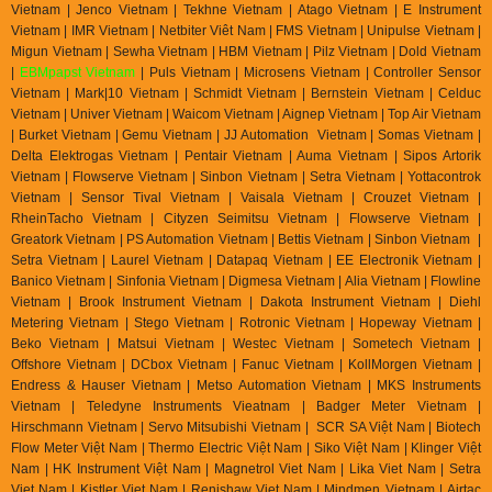
Vietnam | Jenco Vietnam | Tekhne Vietnam | Atago Vietnam | E Instrument
Vietnam | IMR Vietnam | Netbiter Viêt Nam | FMS Vietnam | Unipulse Vietnam |
Migun Vietnam | Sewha Vietnam | HBM Vietnam | Pilz Vietnam | Dold Vietnam
|
EBMpapst Vietnam
| Puls Vietnam | Microsens Vietnam | Controller Sensor
Vietnam | Mark|10 Vietnam | Schmidt Vietnam | Bernstein Vietnam | Celduc
Vietnam | Univer Vietnam | Waicom Vietnam | Aignep Vietnam | Top Air Vietnam
| Burket Vietnam |
Gemu Vietnam
| JJ Automation Vietnam | Somas Vietnam |
Delta Elektrogas Vietnam | Pentair Vietnam | Auma Vietnam | Sipos Artorik
Vietnam | Flowserve Vietnam | Sinbon Vietnam | Setra Vietnam | Yottacontrok
Vietnam | Sensor Tival Vietnam | Vaisala Vietnam | Crouzet Vietnam |
RheinTacho Vietnam | Cityzen Seimitsu Vietnam | Flowserve Vietnam |
Greatork Vietnam | PS Automation Vietnam | Bettis Vietnam | Sinbon Vietnam |
Setra Vietnam | Laurel Vietnam | Datapaq Vietnam | EE Electronik Vietnam |
Banico Vietnam | Sinfonia Vietnam | Digmesa Vietnam | Alia Vietnam | Flowline
Vietnam | Brook Instrument Vietnam | Dakota Instrument Vietnam | Diehl
Metering Vietnam | Stego Vietnam | Rotronic Vietnam | Hopeway Vietnam |
Beko Vietnam | Matsui Vietnam | Westec Vietnam | Sometech Vietnam |
Offshore Vietnam | DCbox Vietnam | Fanuc Vietnam | KollMorgen Vietnam |
Endress & Hauser Vietnam | Metso Automation Vietnam | MKS Instruments
Vietnam | Teledyne Instruments Vieatnam | Badger Meter Vietnam |
Hirschmann Vietnam | Servo Mitsubishi Vietnam | SCR SA Việt Nam | Biotech
Flow Meter Việt Nam | Thermo Electric Việt Nam | Siko Việt Nam | Klinger Việt
Nam | HK Instrument Việt Nam | Magnetrol Viet Nam | Lika Viet Nam | Setra
Viet Nam | Kistler Viet Nam | Renishaw Viet Nam | Mindmen Vietnam |
Airtac