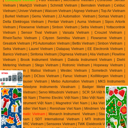
Vietnam | Mark|10 Vietnam | Schmidt Vietnam | Bernstein Vietnam | Celduc
Vietnam | Univer Vietnam | Waicom Vietnam | Aignep Vietnam | Top Air Vietnam
| Burket Vietnam |
Gemu Vietnam
| JJ Automation Vietnam | Somas Vietnam |
Delta Elektrogas Vietnam | Pentair Vietnam | Auma Vietnam | Sipos Artorik
Vietnam | Flowserve Vietnam | Sinbon Vietnam | Setra Vietnam | Yottacontrok
Vietnam | Sensor Tival Vietnam | Vaisala Vietnam | Crouzet Vietnam |
RheinTacho Vietnam | Cityzen Seimitsu Vietnam | Flowserve Vietnam |
Greatork Vietnam | PS Automation Vietnam | Bettis Vietnam | Sinbon Vietnam |
Setra Vietnam | Laurel Vietnam | Datapaq Vietnam | EE Electronik Vietnam |
Banico Vietnam | Sinfonia Vietnam | Digmesa Vietnam | Alia Vietnam | Flowline
Vietnam | Brook Instrument Vietnam | Dakota Instrument Vietnam | Diehl
Metering Vietnam | Stego Vietnam | Rotronic Vietnam | Hopeway Vietnam |
Beko Vietnam | Matsui Vietnam | Westec Vietnam | Sometech Vietnam |
Offshore Vietnam | DCbox Vietnam | Fanuc Vietnam | KollMorgen Vietnam |
Endress & Hauser Vietnam | Metso Automation Vietnam | MKS Instruments
Vietnam | Teledyne Instruments Vieatnam | Badger Meter Vietnam |
Hirschmann Vietnam | Servo Mitsubishi Vietnam | SCR SA Việt Nam | Biotech
Flow Meter Việt Nam | Thermo Electric Việt Nam | Siko Việt Nam | Klinger Việt
Nam | HK Instrument Việt Nam | Magnetrol Viet Nam | Lika Viet Nam | Setra
Viet Nam | Kistler Viet Nam | Renishaw Viet Nam | Mindmen Vietnam |
Airtac
Vietnam
| Gimatic Vietnam |
Monarch Instrument Vietnam | Stauff Vietnam |
Burster Vietnam | SDT International Vietnam | MTI Instrument Vietnam
| Zhuzhou CRRC Vietnam | Sensorex Vietnam | TWK Elektronik Vietnam | ASC