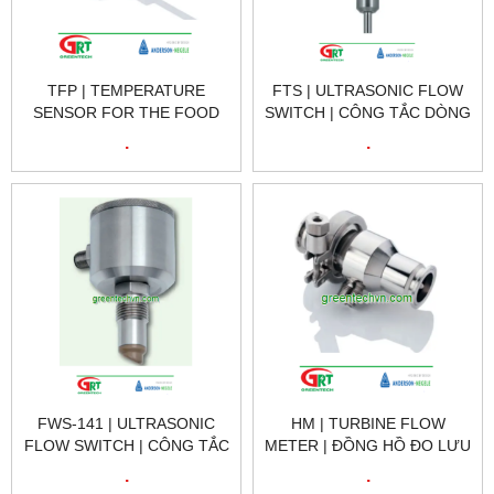
TFP | TEMPERATURE
FTS | ULTRASONIC FLOW
SENSOR FOR THE FOOD
SWITCH | CÔNG TẮC DÒNG
INDUSTRY | CẢM BIẾN
SIÊU ÂM | NEGELE VIET
.
.
NHIỆT ĐỘ CHO NGÀNH
NAM
CÔNG NGHIỆP THỰC
PHẨM
FWS-141 | ULTRASONIC
HM | TURBINE FLOW
FLOW SWITCH | CÔNG TẮC
METER | ĐỒNG HỒ ĐO LƯU
DÒNG SIÊU ÂM | NEGELE
LƯỢNG TUABIN | NEGELE
.
.
VIET NAM
VIET NAM