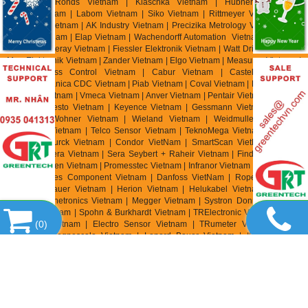
Vietnam | Ronds Vietnam | Klaschka Vietnam | Hubner Vietnam |
Hainzl
Vietnam | Labom Vietnam | Sik
o Vietnam | Rittmeyer Vietnam | TR
Electronic Vietnam | AK In
dustry Vietnam | Precizika Metrology Vietnam | Dis
Sensor Vietnam | Elap Vietnam |
Wachendorff Automation Vietnam | Foxboro
Vietnam | Fireray Vietnam |
Fiessler Elektronik Vietnam | Watt Drive Vietnam |
Murr Elektronik Vietnam | Zander Vietnam | Elgo Vietnam | Measurex Vietnam |
Saia Burgess Control Vietnam | Cabur Vietnam | Castel Vietnam |
Elettromeccanica CDC Vietnam | Piab Vietnam | Coval Vietnam | Fipa Vietnam
| Zimmer Vietnam | Vmeca Vietnam | Anver Vietnam | Pentair Vietnam | Aignep
Vietnam | Festo Vietnam | Keyence Vietnam | Gessmann Vietnam | Balluff
Vietnam | Wohner Vietnam | Wieland Vietnam | Weidmuller Vietnam |
Tempatron Vietnam | Telco Sensor Vietnam | TeknoMega Vietnam | Synatel
Vietnam | Turck Vietnam | Condor VietNam | SmartScan VietNam | Knick
Vietnam | Sera Vietnam | Sera Seybert + Raheir Vietnam | Finder Vietnam |
Speck Pumpen Vietnam | Promesstec Vietnam | Infranor Vietnam | Parker SSD
Parvex |
Pees Component Vietnam | Danfoss VietNam | Ropex Vietnam |
Lenord + Bauer Vietnam | Herion Vietnam | Helukabel Vietnam | Burkert
Vietnam | Chetronics Vietnam | Megger Vietnam | Systron Donner Vietnam|
Waycon Vietnam | Spohn & Burkhardt Vietnam | TRElectronic Vietnam | TWK
(
0
)
Elektronik Vietnam | Electro Sensor Vietnam | TRumeter Vietnam | Atek
Vietnam | Magnescale Vietnam | Lenord Bauer Vietnam | IPF Electronic
Vietnam | Italsensor Vietnam | Nidec Vietnam | Scancon Vietnam | Celesco
Vietnam | Carroll & Meynell Vietnam |