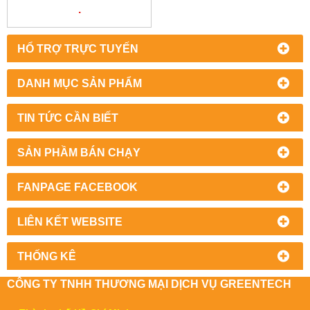
SENSOR | CẢM BIẾN MỨC
.
CHIẾT ÁP | NEGELE VIET
NAM
HỔ TRỢ TRỰC TUYẾN
DANH MỤC SẢN PHẨM
TIN TỨC CẦN BIẾT
SẢN PHẦM BÁN CHẠY
FANPAGE FACEBOOK
LIÊN KẾT WEBSITE
THỐNG KÊ
CÔNG TY TNHH THƯƠNG MẠI DỊCH VỤ GREENTECH