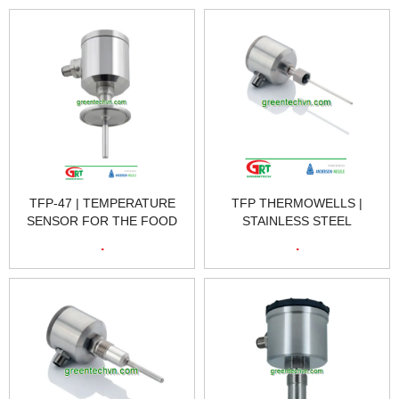
TFP-47 | TEMPERATURE
TFP THERMOWELLS |
SENSOR FOR THE FOOD
STAINLESS STEEL
INDUSTRY | CẢM BIẾN
TEMPERATURE SENSOR |
.
.
NHIỆT ĐỘ CHO NGÀNH
CẢM BIẾN NHIỆT ĐỘ CHO
CÔNG NGHIỆP THỰC PH
NGÀNH CÔNG NGHIỆP
THỰC