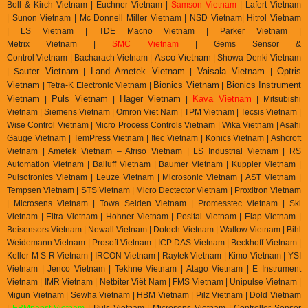
Boll & Kirch Vietnam | Euchner Vietnam |
Samson Vietnam
| Lafert Vietnam
| Sunon Vietnam | Mc Donnell Miller Vietnam | NSD Vietnam| Hitrol Vietnam
| LS Vietnam | TDE Macno Vietnam | Parker Vietnam |
Metrix
Vietnam
|
SMC Vietnam
|
Gems Sensor &
Asco Vietnam
Control
Vietnam
|
Bacharach Vietnam |
|
Showa Denki Vietnam
auter Vietnam
Land Ametek Vietnam
Vaisala Vietnam
Optris
| S
|
|
|
Vietnam
Bionics Vietnam
Bionics Instrument
| Tetra-K Electronic Vietnam |
|
Vietnam
Puls Vietnam
Hager Vietnam
Kava Vietnam
|
|
|
| Mitsubishi
Vietnam | Siemens Vietnam | Omron Viet Nam | TPM Vietnam | Tecsis Vietnam |
Wise Control Vietnam | Micro Process Controls Vietnam | Wika Vietnam | Asahi
Gauge Vietnam | TemPress Vietnam | Itec Vietnam | Konics Vietnam | Ashcroft
Vietnam | Ametek Vietnam – Afriso Vietnam | LS Industrial Vietnam | RS
Automation Vietnam | Balluff Vietnam | Baumer Vietnam | Kuppler Vietnam |
Pulsotronics Vietnam | Leuze Vietnam | Microsonic Vietnam | AST Vietnam |
Tempsen Vietnam | STS Vietnam | Micro Dectector Vietnam | Proxitron Vietnam
| Microsens Vietnam | Towa Seiden Vietnam | Promesstec Vietnam | Ski
Vietnam | Eltra Vietnam | Hohner Vietnam | Posital Vietnam | Elap Vietnam |
Beisensors Vietnam | Newall Vietnam | Dotech Vietnam | Watlow Vietnam | Bihl
Weidemann Vietnam | Prosoft Vietnam | ICP DAS Vietnam | Beckhoff Vietnam |
Keller M S R Vietnam | IRCON Vietnam | Raytek Vietnam | Kimo Vietnam | YSI
Vietnam | Jenco Vietnam | Tekhne Vietnam | Atago Vietnam | E Instrument
Vietnam | IMR Vietnam | Netbiter Viêt Nam | FMS Vietnam | Unipulse Vietnam |
Migun Vietnam | Sewha Vietnam | HBM Vietnam | Pilz Vietnam | Dold Vietnam
|
EBMpapst Vietnam
| Puls Vietnam | Microsens Vietnam | Controller Sensor