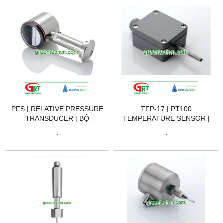
PFS | RELATIVE PRESSURE
TFP-17 | PT100
TRANSDUCER | BỘ
TEMPERATURE SENSOR |
CHUYỂN ĐỔI ÁP SUẤT
CẢM BIẾN NHIỆT ĐỘ PT100
.
.
TƯƠNG ĐỐI | NEGELE VIET
| NEGELE VIET NAM
NAM