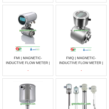
FMI | MAGNETIC-
FMQ | MAGNETIC-
INDUCTIVE FLOW METER |
INDUCTIVE FLOW METER |
ĐỒNG HỒ ĐO LƯU LƯỢNG
ĐỒNG HỒ ĐO LƯU LƯỢNG
.
.
CẢM ỨNG TỪ TÍNH |
CẢM ỨNG TỪ TÍNH |
NEGELE VIET NAM
NEGELE VIET NAM