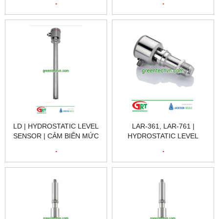
.
.
VIET NAM
THỦY TĨNH | NEGELE VIET
NAM
LD | HYDROSTATIC LEVEL
LAR-361, LAR-761 |
SENSOR | CẢM BIẾN MỨC
HYDROSTATIC LEVEL
THỦY TĨNH | NEGELE VIET
SENSOR | CẢM BIẾN MỨC
.
.
NAM
THỦY TĨNH | NEGELE VIET
NAM