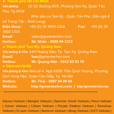
► Thành phố Hồ Chí Minh
Số 33, Đường DC5, Phường Sơn Kỳ, Quận Tân
Văn phòng:
Phú, Tp.HCM
(Khu dân cư Sơn Kỳ - Quận Tân Phú, Gần ngã 4
Lê Trọng Tấn - Bình Long)
Điện thoại:
+84 (0) 28 3816 1314
Fax:
+84 (0) 28
3816 1314
Email:
sales@greentechvn.com
Hotline:
Mr. Nhân - 0935 04 1313
►Thành phố Tam Kỳ, Quảng Nam
14/3 Hoàng Diệu Tp. Tam Kỳ, Quảng Nam
Văn phòng & Kho:
Email:
han
@greentechvn.com
Hotline:
Mr. Quang Hân - 0912 63 53 79
►Thành phố Hà Nội
Nhà số 4, Ngõ 63/55 Trần Quốc Vượng, Phường
Văn phòng & Kho:
Dịch Vọng Hậu, Quận Cầu Giấy, Tp. Hà Nội
Hotline:
Mr. Thái - 0987 04 09 68
Website:
http://greentechvn.com
|
http://greentechvn.net
--------------------------------------------------------------------------
Kikusui Vietnam | Wenglor Vietnam | Sprecher Schuh Vietnam |
Pelco Vietnam
| Solvac Vietnam | Citizen Vietnam |
Pizzato Elettrica Vietnam
| Renishaw
Vietnam | Di-soric Vietnam |
Nemicon Vietnam | Moog Vietnam | DSTI Vietnam |