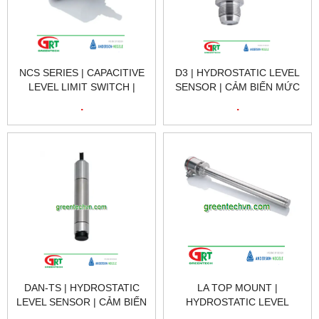
NCS SERIES | CAPACITIVE
D3 | HYDROSTATIC LEVEL
LEVEL LIMIT SWITCH |
SENSOR | CẢM BIẾN MỨC
CÔNG TẮC GIỚI HẠN MỨC
THỦY TĨNH | NEGELE VIET
.
.
ĐIỆN DUNG | NEGELE VIET
NAM
NAM
DAN-TS | HYDROSTATIC
LA TOP MOUNT |
LEVEL SENSOR | CẢM BIẾN
HYDROSTATIC LEVEL
MỨC THỦY TĨNH | NEGELE
SENSOR | CẢM BIẾN MỨC