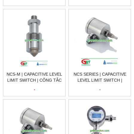
VIET NAM
HẠN MỨC ĐIỆN DUNG |
NEGELE VIET NA
NCS-M | CAPACITIVE LEVEL
NCS SERIES | CAPACITIVE
LIMIT SWITCH | CÔNG TẮC
LEVEL LIMIT SWITCH |
GIỚI HẠN MỨC ĐIỆN DUNG
CÔNG TẮC GIỚI HẠN MỨC
.
.
| NEGELE VIET NAM
ĐIỆN DUNG | NEGELE VIET
NAM