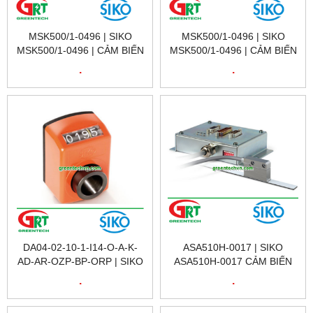
MSK500/1-0496 | SIKO
MSK500/1-0496 | SIKO
MSK500/1-0496 | CẢM BIẾN
MSK500/1-0496 | CẢM BIẾN
THƯỚC TỪ MSK500/1-0496
THƯỚC TỪ MSK500/1-0496
.
.
| SIKO VIETNAM
| SIKO VIETNAM
DA04-02-10-1-I14-O-A-K-
ASA510H-0017 | SIKO
AD-AR-OZP-BP-ORP | SIKO
ASA510H-0017 CẢM BIẾN
| POSSITION INDICATOR |
TỪ ĐO VỊ TRÍ | SIKO
.
.
SIKO VIETNAM
VIETNAM