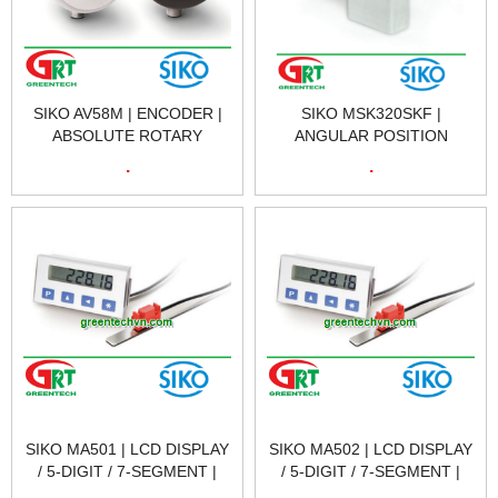
SIKO AV58M | ENCODER |
SIKO MSK320SKF |
ABSOLUTE ROTARY
ANGULAR POSITION
ENCODER | BỘ MÃ HÓA
SENSOR | CẢM BIẾN VỊ TRÍ
.
.
VÒNG QUAY TƯƠNG ĐỐI
GÓC SIKO MSK320SKF |
AV58M | SIKO VIETNAM
SIKO VIETNAM
SIKO MA501 | LCD DISPLAY
SIKO MA502 | LCD DISPLAY
/ 5-DIGIT / 7-SEGMENT |
/ 5-DIGIT / 7-SEGMENT |
MÀN HÌNH HIỂN THỊ SIKO
MÀN HÌNH HIỂN THỊ SIKO