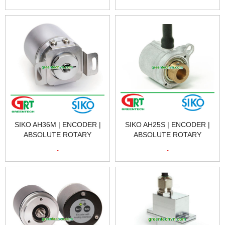
VÒNG QUAY TƯƠNG ĐỐI
VÒNG QUAY TƯƠNG ĐỐI
WV42H | SIKO VIETNAM
WV36M | SIKO VIETNAM
SIKO AH36M | ENCODER |
SIKO AH25S | ENCODER |
ABSOLUTE ROTARY
ABSOLUTE ROTARY
ENCODER | BỘ MÃ HÓA
ENCODER | BỘ MÃ HÓA
.
.
VÒNG QUAY TƯƠNG ĐỐI
VÒNG QUAY TƯƠNG ĐỐI
AH36M | SIKO VIETNAM
AH25S | SIKO VIETNAM