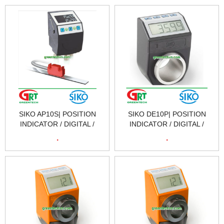
INDICATOR | SIKO VIETNAM
INDICATOR | SIKO VIETNAM
SIKO AP10S| POSITION
SIKO DE10P| POSITION
INDICATOR / DIGITAL /
INDICATOR / DIGITAL /
HOLLOW-SHAFT | BỘ CHỈ
HOLLOW-SHAFT | BỘ CHỈ
.
.
BÁO VỊ TRÍ SIKO AP10S|
BÁO VỊ TRÍ SIKO DE10P|
SIKO VIETNAM
SIKO VIETNAM