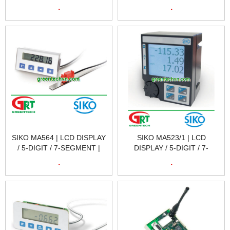
MÀN HÌNH HIỂN THỊ SIKO
MÀN HÌNH HIỂN THỊ SIKO
.
.
MA508 | SIKO VIETNAM
MA561 | SIKO VIETNAM
SIKO MA564 | LCD DISPLAY
SIKO MA523/1 | LCD
/ 5-DIGIT / 7-SEGMENT |
DISPLAY / 5-DIGIT / 7-
MÀN HÌNH HIỂN THỊ SIKO
SEGMENT | MÀN HÌNH HIỂN
.
.
MA564 | SIKO VIETNAM
THỊ SIKO MA523/1 | SIKO
VIETNAM