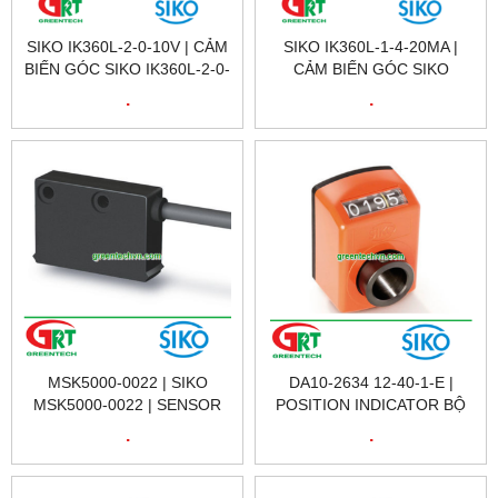
SIKO IK360L-2-0-10V | CẢM
SIKO IK360L-1-4-20MA |
BIẾN GÓC SIKO IK360L-2-0-
CẢM BIẾN GÓC SIKO
10V | ANGLE SENSOR SIKO
IK360L-1-4-20MA | ANGLE
.
.
IK360L-2-0-10V
SENSOR SIKO IK360L-1-4-
20MA
MSK5000-0022 | SIKO
DA10-2634 12-40-1-E |
MSK5000-0022 | SENSOR
POSITION INDICATOR BỘ
SIKO MSK5000-0022 | SIKO
CHỈ BÁO VỊ TRÍ SIKO DA10 |
.
.
VIETNAM
SIKO VIETNAM