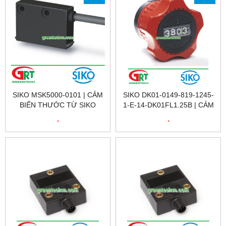
SIKO MSK5000-0101 | CẢM
SIKO DK01-0149-819-1245-
BIẾN THƯỚC TỪ SIKO
1-E-14-DK01FL1.25B | CẢM
MSK5000-0101 | SIKO
BIẾN VỊ TRÍ VÒNG QUAY
.
.
VIETNAM
SIKO DK01-0149-819-1245-
1-E-14-DK01FL1.25B