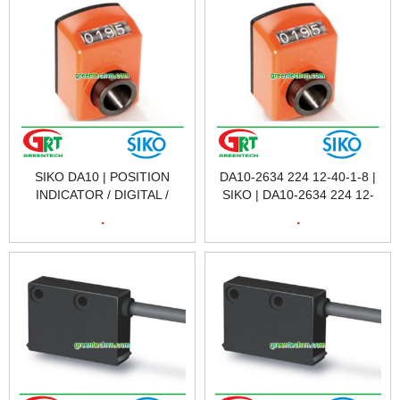
SIKO DA10 | POSITION
DA10-2634 224 12-40-1-8 |
INDICATOR / DIGITAL /
SIKO | DA10-2634 224 12-
HOLLOW-SHAFT | BỘ CHỈ
40-1-8 | POSITION
.
.
BÁO VỊ TRÍ SIKO DA10 |
INDICATOR | SIKO VIETNAM
SIKO VIETNAM