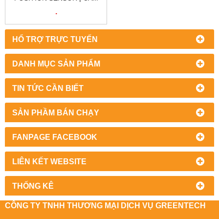
BIẾN VỊ TRÍ SIKO LSC20 |
.
SIKO VIETNAM
HỔ TRỢ TRỰC TUYẾN
DANH MỤC SẢN PHẨM
TIN TỨC CẦN BIẾT
SẢN PHẦM BÁN CHẠY
FANPAGE FACEBOOK
LIÊN KẾT WEBSITE
THỐNG KÊ
CÔNG TY TNHH THƯƠNG MẠI DỊCH VỤ GREENTECH