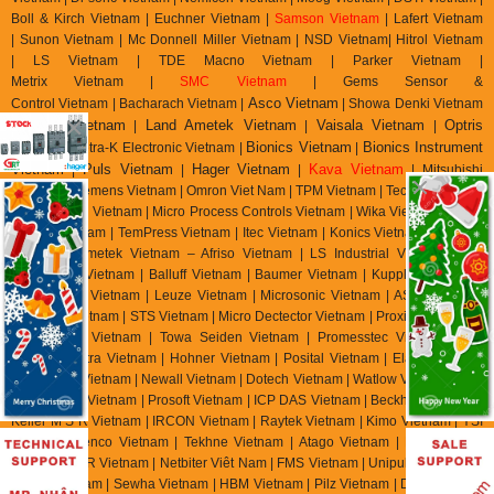
Boll & Kirch Vietnam | Euchner Vietnam |
Samson Vietnam
| Lafert Vietnam
| Sunon Vietnam | Mc Donnell Miller Vietnam | NSD Vietnam| Hitrol Vietnam
| LS Vietnam | TDE Macno Vietnam | Parker Vietnam |
Metrix
Vietnam
|
SMC Vietnam
|
Gems Sensor &
Asco Vietnam
Control
Vietnam
|
Bacharach Vietnam |
|
Showa Denki Vietnam
auter Vietnam
Land Ametek Vietnam
Vaisala Vietnam
Optris
| S
|
|
|
Vietnam
Bionics Vietnam
Bionics Instrument
| Tetra-K Electronic Vietnam |
|
Vietnam
Puls Vietnam
Hager Vietnam
Kava Vietnam
|
|
|
| Mitsubishi
Vietnam | Siemens Vietnam | Omron Viet Nam | TPM Vietnam | Tecsis Vietnam |
Wise Control Vietnam | Micro Process Controls Vietnam | Wika Vietnam | Asahi
Gauge Vietnam | TemPress Vietnam | Itec Vietnam | Konics Vietnam | Ashcroft
Vietnam | Ametek Vietnam – Afriso Vietnam | LS Industrial Vietnam | RS
Automation Vietnam | Balluff Vietnam | Baumer Vietnam | Kuppler Vietnam |
Pulsotronics Vietnam | Leuze Vietnam | Microsonic Vietnam | AST Vietnam |
Tempsen Vietnam | STS Vietnam | Micro Dectector Vietnam | Proxitron Vietnam
| Microsens Vietnam | Towa Seiden Vietnam | Promesstec Vietnam | Ski
Vietnam | Eltra Vietnam | Hohner Vietnam | Posital Vietnam | Elap Vietnam |
Beisensors Vietnam | Newall Vietnam | Dotech Vietnam | Watlow Vietnam | Bihl
Weidemann Vietnam | Prosoft Vietnam | ICP DAS Vietnam | Beckhoff Vietnam |
Keller M S R Vietnam | IRCON Vietnam | Raytek Vietnam | Kimo Vietnam | YSI
Vietnam | Jenco Vietnam | Tekhne Vietnam | Atago Vietnam | E Instrument
Vietnam | IMR Vietnam | Netbiter Viêt Nam | FMS Vietnam | Unipulse Vietnam |
Migun Vietnam | Sewha Vietnam | HBM Vietnam | Pilz Vietnam | Dold Vietnam