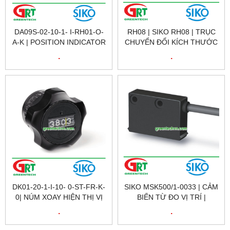
DA09S-02-10-1- I-RH01-O-
RH08 | SIKO RH08 | TRỤC
A-K | POSITION INDICATOR
CHUYỂN ĐỔI KÍCH THƯỚC
| BỘ CHỈ BÁO VỊ TRÍ DA09S-
TRUNG GIAN | SLEEVE |
.
.
02-10-1- I-RH01-O-A-KOAD-
SIKO VIETNAM
DK01-20-1-I-10- 0-ST-FR-K-
SIKO MSK500/1-0033 | CẢM
0| NÚM XOAY HIỆN THỊ VỊ
BIẾN TỪ ĐO VỊ TRÍ |
TRÍ | MECHANICAL
COMPACT SENSOR
.
.
CONTROL KNOB| SIKO
RESOLUTION 5 ΜM
VIETNAM