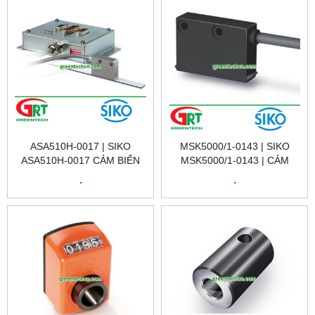
ASA510H-0017 | SIKO
MSK5000/1-0143 | SIKO
ASA510H-0017 CẢM BIẾN
MSK5000/1-0143 | CẢM
TỪ ĐO VỊ TRÍ | SIKO
BIẾN TỪ ĐO VỊ TRÍ |
.
.
VIETNAM
COMPACT SENSOR
RESOLUTION 5 ΜM