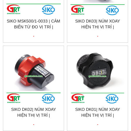
SIKO MSK500/1-0033 | CẢM
SIKO DK03| NÚM XOAY
BIẾN TỪ ĐO VỊ TRÍ |
HIỆN THỊ VỊ TRÍ |
COMPACT SENSOR
MECHANICAL CONTROL
.
.
RESOLUTION 5 ΜM
KNOB WITH POSITION
INDICATOR | SIKO VIETNAM
SIKO DK02| NÚM XOAY
SIKO DK01| NÚM XOAY
HIỆN THỊ VỊ TRÍ |
HIỆN THỊ VỊ TRÍ |
MECHANICAL CONTROL
MECHANICAL CONTROL
.
.
KNOB WITH POSITION
KNOB WITH POSITION