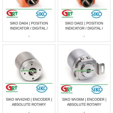
SIKO DA04 | POSITION
SIKO DA02 | POSITION
INDICATOR / DIGITAL /
INDICATOR / DIGITAL /
HOLLOW-SHAFT | BỘ CHỈ
HOLLOW-SHAFT | BỘ CHỈ
.
.
BÁO VỊ TRÍ SIKO DA04 |
BÁO VỊ TRÍ SIKO DA02 |
SIKO VIETNAM
SIKO VIETNAM
SIKO WV42HD | ENCODER |
SIKO WV36M | ENCODER |
ABSOLUTE ROTARY
ABSOLUTE ROTARY
ENCODER | BỘ MÃ HÓA
ENCODER | BỘ MÃ HÓA
.
.