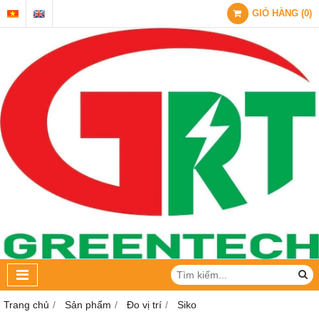
GIỎ HÀNG
(
0
)
Trang chủ
Sản phẩm
Đo vị trí
Siko