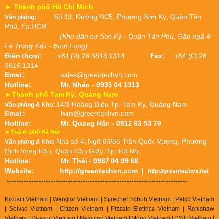
► Thành phố Hồ Chí Minh
Số 33, Đường DC5, Phường Sơn Kỳ, Quận Tân
Văn phòng:
Phú, Tp.HCM
(Khu dân cư Sơn Kỳ - Quận Tân Phú, Gần ngã 4
Lê Trọng Tấn - Bình Long)
Điện thoại:
+84 (0) 28 3816 1314
Fax:
+84 (0) 28
3816 1314
Email:
sales@greentechvn.com
Hotline:
Mr. Nhân - 0935 04 1313
►Thành phố Tam Kỳ, Quảng Nam
14/3 Hoàng Diệu Tp. Tam Kỳ, Quảng Nam
Văn phòng & Kho:
Email:
han
@greentechvn.com
Hotline:
Mr. Quang Hân - 0912 63 53 79
►Thành phố Hà Nội
Nhà số 4, Ngõ 63/55 Trần Quốc Vượng, Phường
Văn phòng & Kho:
Dịch Vọng Hậu, Quận Cầu Giấy, Tp. Hà Nội
Hotline:
Mr. Thái - 0987 04 09 68
Website:
http://greentechvn.com
|
http://greentechvn.net
--------------------------------------------------------------------------
Kikusui Vietnam | Wenglor Vietnam | Sprecher Schuh Vietnam |
Pelco Vietnam
| Solvac Vietnam | Citizen Vietnam |
Pizzato Elettrica Vietnam
| Renishaw
Vietnam | Di-soric Vietnam |
Nemicon Vietnam | Moog Vietnam | DSTI Vietnam |