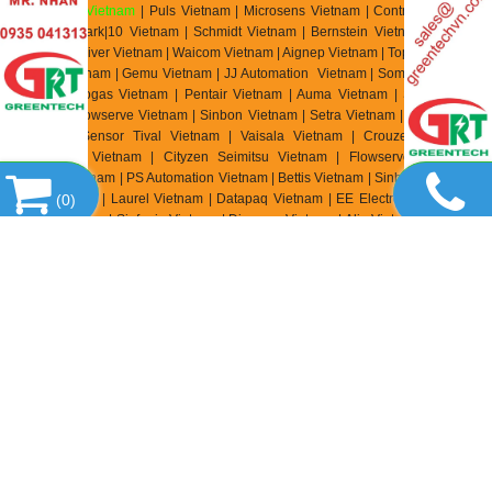
|
EBMpapst Vietnam
| Puls Vietnam | Microsens Vietnam | Controller Sensor
Vietnam | Mark|10 Vietnam | Schmidt Vietnam | Bernstein Vietnam | Celduc
Vietnam | Univer Vietnam | Waicom Vietnam | Aignep Vietnam | Top Air Vietnam
| Burket Vietnam |
Gemu Vietnam
| JJ Automation Vietnam | Somas Vietnam |
Delta Elektrogas Vietnam | Pentair Vietnam | Auma Vietnam | Sipos Artorik
Vietnam | Flowserve Vietnam | Sinbon Vietnam | Setra Vietnam | Yottacontrok
Vietnam | Sensor Tival Vietnam | Vaisala Vietnam | Crouzet Vietnam |
RheinTacho Vietnam | Cityzen Seimitsu Vietnam | Flowserve Vietnam |
Greatork Vietnam | PS Automation Vietnam | Bettis Vietnam | Sinbon Vietnam |
Setra Vietnam | Laurel Vietnam | Datapaq Vietnam | EE Electronik Vietnam |
(
0
)
Banico Vietnam | Sinfonia Vietnam | Digmesa Vietnam | Alia Vietnam | Flowline
Vietnam | Brook Instrument Vietnam | Dakota Instrument Vietnam | Diehl
Metering Vietnam | Stego Vietnam | Rotronic Vietnam | Hopeway Vietnam |
Beko Vietnam | Matsui Vietnam | Westec Vietnam | Sometech Vietnam |
Offshore Vietnam | DCbox Vietnam | Fanuc Vietnam | KollMorgen Vietnam |
Endress & Hauser Vietnam | Metso Automation Vietnam | MKS Instruments
Vietnam | Teledyne Instruments Vieatnam | Badger Meter Vietnam |
Hirschmann Vietnam | Servo Mitsubishi Vietnam | SCR SA Việt Nam | Biotech
Flow Meter Việt Nam | Thermo Electric Việt Nam | Siko Việt Nam | Klinger Việt
Nam | HK Instrument Việt Nam | Magnetrol Viet Nam | Lika Viet Nam | Setra
Viet Nam | Kistler Viet Nam | Renishaw Viet Nam | Mindmen Vietnam |
Airtac
Vietnam
| Gimatic Vietnam |
Monarch Instrument Vietnam | Stauff Vietnam |
Burster Vietnam | SDT International Vietnam | MTI Instrument Vietnam
| Zhuzhou CRRC Vietnam | Sensorex Vietnam | TWK Elektronik Vietnam | ASC