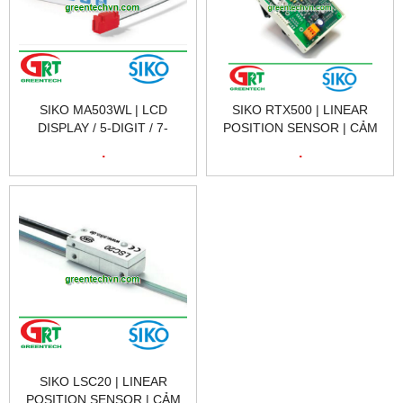
SIKO MA503WL | LCD
SIKO RTX500 | LINEAR
DISPLAY / 5-DIGIT / 7-
POSITION SENSOR | CẢM
SEGMENT | MÀN HÌNH HIỂN
BIẾN VỊ TRÍ SIKO RTX500 |
.
.
THỊ SIKO MA503WL | SIKO
SIKO VIETNAM
VIETNAM
SIKO LSC20 | LINEAR
POSITION SENSOR | CẢM