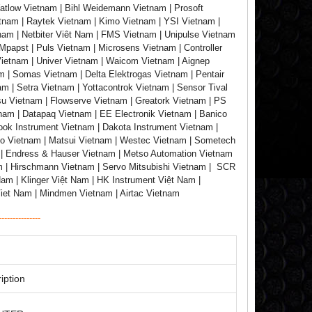
atlow Vietnam | Bihl Weidemann Vietnam | Prosoft
tnam | Raytek Vietnam | Kimo Vietnam | YSI Vietnam |
nam | Netbiter Viêt Nam | FMS Vietnam | Unipulse Vietnam
papst | Puls Vietnam | Microsens Vietnam | Controller
Vietnam | Univer Vietnam | Waicom Vietnam | Aignep
 | Somas Vietnam | Delta Elektrogas Vietnam | Pentair
m | Setra Vietnam | Yottacontrok Vietnam | Sensor Tival
su Vietnam | Flowserve Vietnam | Greatork Vietnam | PS
tnam | Datapaq Vietnam | EE Electronik Vietnam | Banico
rook Instrument Vietnam | Dakota Instrument Vietnam |
ko Vietnam | Matsui Vietnam | Westec Vietnam | Sometech
 | Endress & Hauser Vietnam | Metso Automation Vietnam
m | Hirschmann Vietnam | Servo Mitsubishi Vietnam | SCR
am | Klinger Việt Nam | HK Instrument Việt Nam |
Viet Nam | Mindmen Vietnam | Airtac Vietnam
---------------
iption