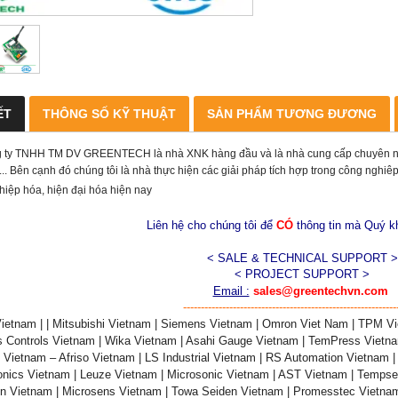
ẾT
THÔNG SỐ KỸ THUẬT
SẢN PHẨM TƯƠNG ĐƯƠNG
 ty TNHH TM DV GREENTECH là nhà XNK hàng đầu và là nhà cung cấp chuyên nghiệ
... Bên cạnh đó chúng tôi là nhà thực hiện các giải pháp tích hợp trong công nghi
hiệp hóa, hiện đại hóa hiện nay
Liên hệ cho chúng tôi để
CÓ
thông tin mà Quý 
< SALE & TECHNICAL SUPPORT >
< PROJECT SUPPORT >
Email :
sales@greentechvn.com
------------------------------------------------------------
ietnam | | Mitsubishi Vietnam | Siemens Vietnam | Omron Viet Nam | TPM Vie
 Controls Vietnam | Wika Vietnam | Asahi Gauge Vietnam | TemPress Vietnam 
Vietnam – Afriso Vietnam | LS Industrial Vietnam | RS Automation Vietnam | 
onics Vietnam | Leuze Vietnam | Microsonic Vietnam | AST Vietnam | Tempse
on Vietnam | Microsens Vietnam | Towa Seiden Vietnam | Promesstec Vietnam 