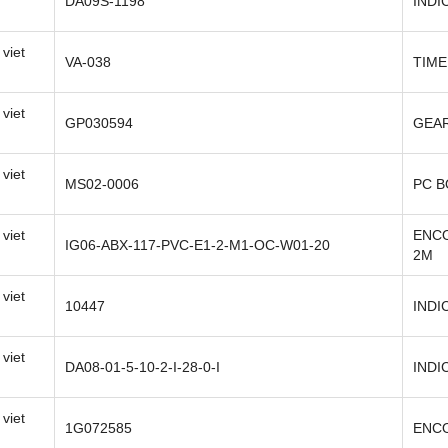
DA09S-1198
INDI
viet
VA-038
TIME
viet
GP030594
GEAR
viet
MS02-0006
PC 
viet
ENCO
IG06-ABX-117-PVC-E1-2-M1-OC-W01-20
2M
viet
10447
INDI
viet
DA08-01-5-10-2-I-28-0-I
INDI
viet
1G072585
ENC