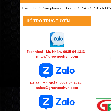
Trang chủ
Sản phẩm
Đo vị trí
Siko
Siko RTX50
HỔ TRỢ TRỰC TUYẾN
Technical - Mr. Nhân: 0935 04 1313 -
nhan@greentechvn.com
Sales - Mr. Nhân: 0935 04 1313 -
sales@greentechvn.com