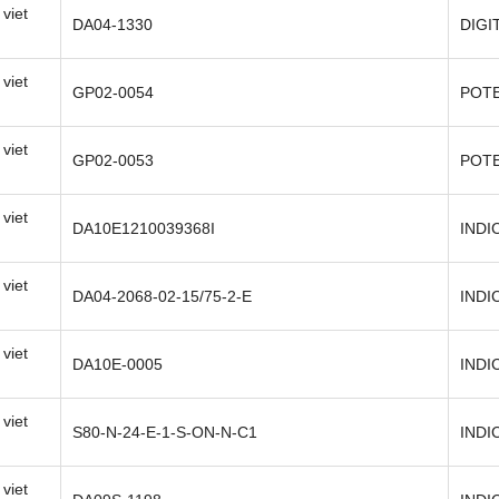
viet
DA04-1330
DIGI
viet
GP02-0054
POT
viet
GP02-0053
POT
viet
DA10E1210039368I
INDI
viet
DA04-2068-02-15/75-2-E
INDI
viet
DA10E-0005
INDI
viet
S80-N-24-E-1-S-ON-N-C1
INDI
viet