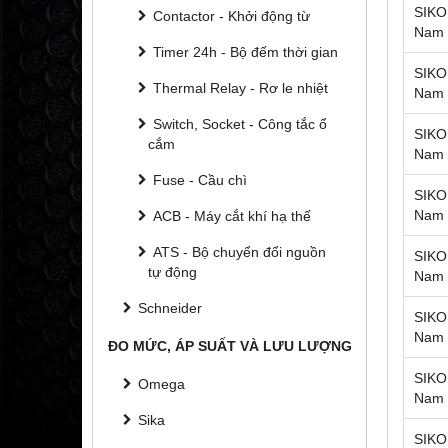
SIKO 
Contactor - Khởi động từ
Nam
Timer 24h - Bộ đếm thời gian
SIKO 
Thermal Relay - Rơ le nhiệt
Nam
Switch, Socket - Công tắc ổ
SIKO 
cắm
Nam
Fuse - Cầu chì
SIKO 
Nam
ACB - Máy cắt khí hạ thế
ATS - Bộ chuyển đổi nguồn
SIKO 
tự động
Nam
Schneider
SIKO 
Nam
ĐO MỨC, ÁP SUẤT VÀ LƯU LƯỢNG
SIKO 
Omega
Nam
Sika
SIKO 