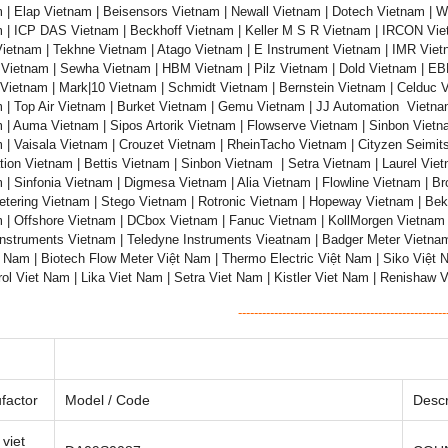
 | Elap Vietnam | Beisensors Vietnam | Newall Vietnam | Dotech Vietnam | W
 | ICP DAS Vietnam | Beckhoff Vietnam | Keller M S R Vietnam | IRCON Vie
ietnam | Tekhne Vietnam | Atago Vietnam | E Instrument Vietnam | IMR Viet
 Vietnam | Sewha Vietnam | HBM Vietnam | Pilz Vietnam | Dold Vietnam | EBM
Vietnam | Mark|10 Vietnam | Schmidt Vietnam | Bernstein Vietnam | Celduc 
 | Top Air Vietnam | Burket Vietnam | Gemu Vietnam | JJ Automation Vietnam
 | Auma Vietnam | Sipos Artorik Vietnam | Flowserve Vietnam | Sinbon Vietna
 | Vaisala Vietnam | Crouzet Vietnam | RheinTacho Vietnam | Cityzen Seimit
ion Vietnam | Bettis Vietnam | Sinbon Vietnam | Setra Vietnam | Laurel Vie
 | Sinfonia Vietnam | Digmesa Vietnam | Alia Vietnam | Flowline Vietnam | B
etering Vietnam | Stego Vietnam | Rotronic Vietnam | Hopeway Vietnam | Be
 | Offshore Vietnam | DCbox Vietnam | Fanuc Vietnam | KollMorgen Vietnam
nstruments Vietnam | Teledyne Instruments Vieatnam | Badger Meter Vietna
 Nam | Biotech Flow Meter Việt Nam | Thermo Electric Việt Nam | Siko Việt N
ol Viet Nam | Lika Viet Nam | Setra Viet Nam | Kistler Viet Nam | Renishaw 
----------------------------------------------------
factor
Model / Code
Descr
viet