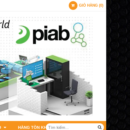
GIỎ HÀNG
(
0
)
O
HÀNG TỒN KHO