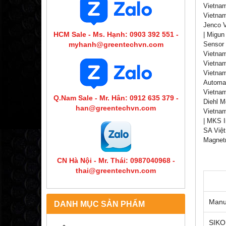
Vietnam
Vietnam
Jenco V
HCM Sale - Ms. Hạnh: 0903 392 551 -
| Migun
myhanh@greentechvn.com
Sensor 
Vietnam
Vietnam
Vietnam
Automat
Vietnam
Q.Nam Sale - Mr. Hân: 0912 635 379 -
Diehl M
han@greentechvn.com
Vietnam
| MKS I
SA Việt
Magnetr
CN Hà Nội - Mr. Thái: 0987040968 -
thai@greentechvn.com
Manu
DANH MỤC SẢN PHẨM
SIKO 