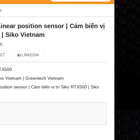
m
inear position sensor | Cảm biến vị
 | Siko Vietnam
á
)
ET
LINKEDIN
TX500
ko Vietnam | Greentech Vietnam
sition sensor | Cảm biến vị trí Siko RTX500 | Siko