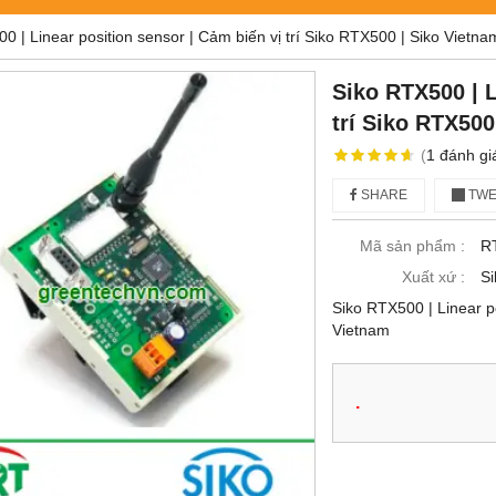
0 | Linear position sensor | Cảm biến vị trí Siko RTX500 | Siko Vietna
Siko RTX500 | L
trí Siko RTX500
(
1
đánh gi
SHARE
TWE
Mã sản phẩm :
R
Xuất xứ :
Si
Siko RTX500 | Linear po
Vietnam
.