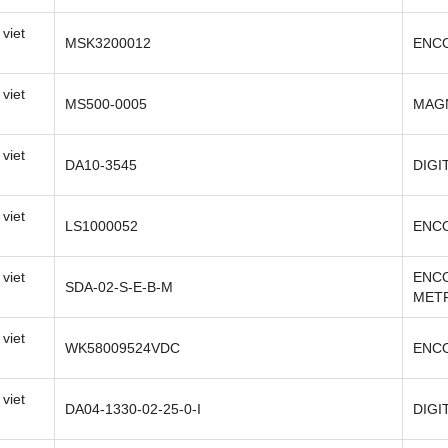
viet
MSK3200012
ENC
viet
MS500-0005
MAGN
viet
DA10-3545
DIGI
viet
LS1000052
ENC
viet
ENC
SDA-02-S-E-B-M
METR
viet
WK58009524VDC
ENC
viet
DA04-1330-02-25-0-I
DIGI