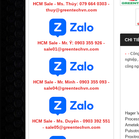
HCM Sale - Ms. Thủy: 079 664 0303 -
thuy@greentechvn.com
CHI TI
HCM Sale - Mr. Ý: 0903 355 926 -
sale01@greentechvn.com
-
-
Công
nghiệp,.
công ng
HCM Sale - Mr. Minh - 0903 355 093 -
sale04@greentechvn.com
Hager V
Process
HCM Sale - Ms. Duyên - 0903 392 551
Ametek 
- sale05@greentechvn.com
Pulsotr
Proxitr