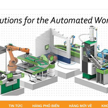
TIN TỨC
HÀNG PHỔ BIẾN
HÀNG MỚI VỀ
KH