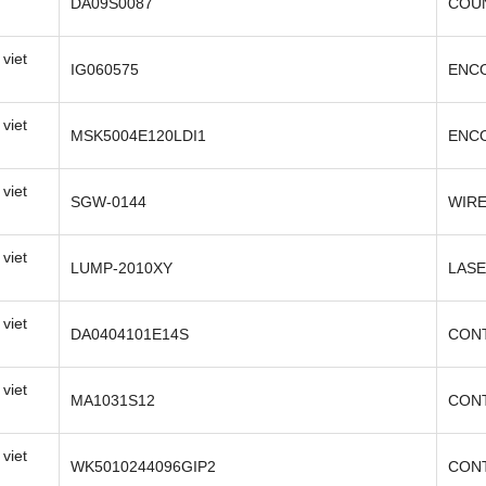
DA09S0087
COU
viet
IG060575
ENC
viet
MSK5004E120LDI1
ENCO
viet
SGW-0144
WIR
viet
LUMP-2010XY
LAS
viet
DA0404101E14S
CON
viet
MA1031S12
CON
viet
WK5010244096GIP2
CON