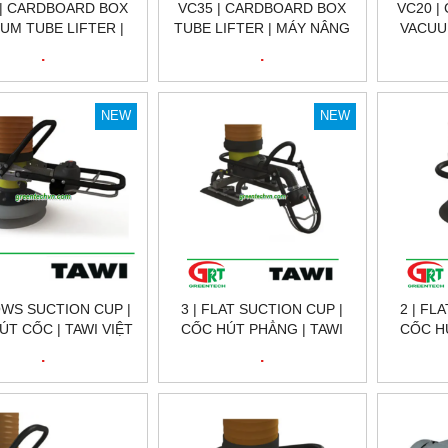
 | CARDBOARD BOX
VC35 | CARDBOARD BOX
VC20 |
UM TUBE LIFTER |
TUBE LIFTER | MÁY NÂNG
VACUU
 CÁC TÔNG NÂNG
ỐNG HỘP CÁC TÔNG |
HỘP 
.
.
CHÂN KHÔNG |TAWI
TAWI VIỆT NAM
ỐNG CH
VIỆT NAM
NEW
NEW
WS SUCTION CUP |
3 | FLAT SUCTION CUP |
2 | FL
ÚT CỐC | TAWI VIỆT
CỐC HÚT PHẲNG | TAWI
CỐC H
NAM
VIỆT NAM
.
.