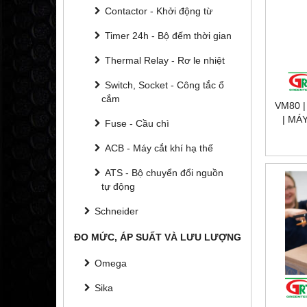
Contactor - Khởi động từ
Timer 24h - Bộ đếm thời gian
Thermal Relay - Rơ le nhiệt
Switch, Socket - Công tắc ổ
cắm
VM80 
| MÁ
Fuse - Cầu chì
T
ACB - Máy cắt khí hạ thế
ATS - Bộ chuyển đổi nguồn
tự động
Schneider
ĐO MỨC, ÁP SUẤT VÀ LƯU LƯỢNG
Omega
Sika