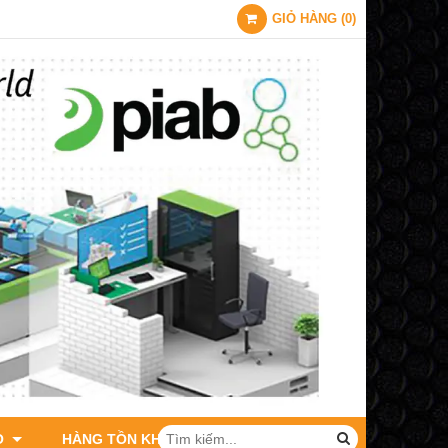
GIỎ HÀNG
(
0
)
O
HÀNG TỒN KHO