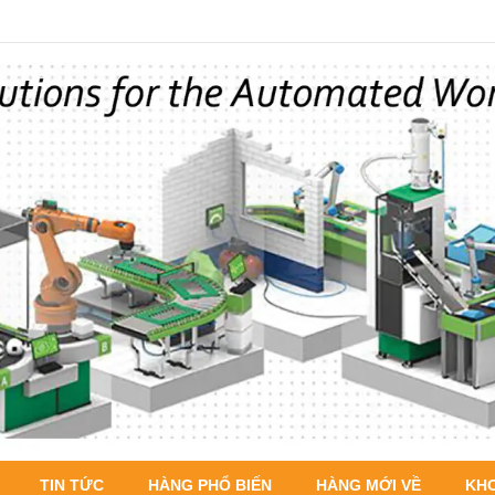
TIN TỨC
HÀNG PHỔ BIẾN
HÀNG MỚI VỀ
KH