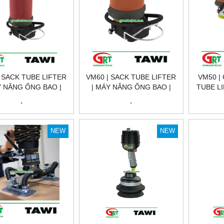
| SACK TUBE LIFTER
VM60 | SACK TUBE LIFTER
VM50 |
Y NÂNG ỐNG BAO |
| MÁY NÂNG ỐNG BAO |
TUBE L
AWI VIỆT NAM
TAWI VIỆT NAM
ỐNG H
.
.
TA
NEW
NEW