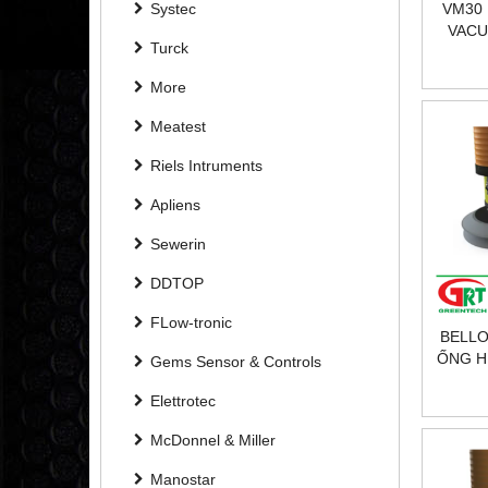
Systec
VM30
VACU
Turck
HỘP
ỐNG 
More
Meatest
Riels Intruments
Apliens
Sewerin
DDTOP
FLow-tronic
BELLO
ỐNG H
Gems Sensor & Controls
Elettrotec
McDonnel & Miller
Manostar