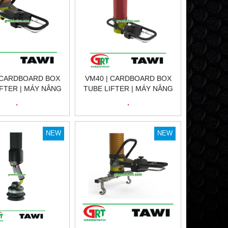
 CARDBOARD BOX
VM40 | CARDBOARD BOX
IFTER | MÁY NÂNG
TUBE LIFTER | MÁY NÂNG
ỘP CÁC TÔNG |
ỐNG HỘP CÁC TÔNG |
.
.
WI VIỆT NAM
TAWI VIỆT NAM
NEW
NEW