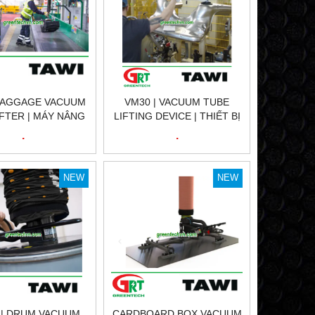
 BAGGAGE VACUUM
VM30 | VACUUM TUBE
IFTER | MÁY NÂNG
LIFTING DEVICE | THIẾT BỊ
HÂN KHÔNG HÀNH
NÂNG ỐNG CHÂN KHÔNG |
.
.
 TAWI VIỆT NAM
TAWI VIỆT NAM
NEW
NEW
 | DRUM VACUUM
CARDBOARD BOX VACUUM