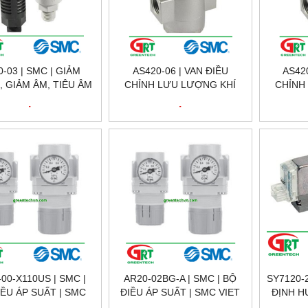
-03 | SMC | GIẢM
AS420-06 | VAN ĐIỀU
AS420
 GIẢM ÂM, TIÊU ÂM
CHỈNH LƯU LƯỢNG KHÍ
CHỈNH
 NÉN | VIETNAM |
NÉN | SMC VIETNAM |
NÉN |
.
.
ENTECH VIETNAM
GREENTECH VIETNAM
GREE
00-X110US | SMC |
AR20-02BG-A | SMC | BỘ
SY7120-2
IỀU ÁP SUẤT | SMC
ĐIỀU ÁP SUẤT | SMC VIET
ĐỊNH H
VIET NAM
NAM