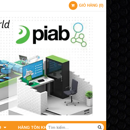
GIỎ HÀNG
(
0
)
O
HÀNG TỒN KHO