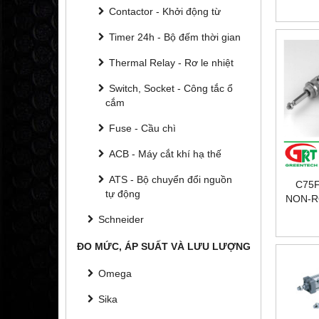
Contactor - Khởi động từ
Timer 24h - Bộ đếm thời gian
Thermal Relay - Rơ le nhiệt
Switch, Socket - Công tắc ổ
cắm
Fuse - Cầu chì
ACB - Máy cắt khí hạ thế
ATS - Bộ chuyển đổi nguồn
C75F
tự động
NON-R
| XI
Schneider
ĐO MỨC, ÁP SUẤT VÀ LƯU LƯỢNG
Omega
Sika