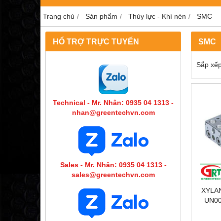
Trang chủ
Sản phẩm
Thủy lực - Khí nén
SMC
HỔ TRỢ TRỰC TUYẾN
SMC
Sắp xếp
Technical - Mr. Nhân: 0935 04 1313 -
nhan@greentechvn.com
Sales - Mr. Nhân: 0935 04 1313 -
sales@greentechvn.com
XYLAN
UN00
XYLAN
UN001-