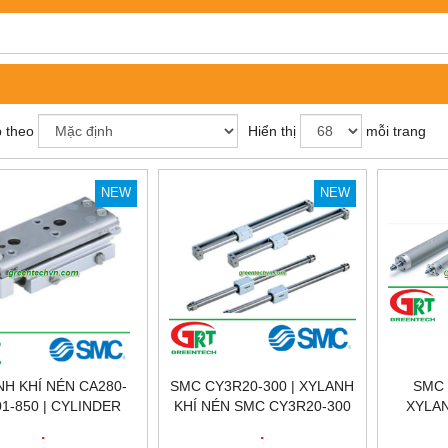
 theo
Hiển thị
mỗi trang
NEW
NEW
H KHÍ NÉN CA280-
SMC CY3R20-300 | XYLANH
SMC 
1-850 | CYLINDER
KHÍ NÉN SMC CY3R20-300
XYLAN
H KHÍ NÉN CA280-
CD85N1
.
.
850 | SMC VIỆT NAM