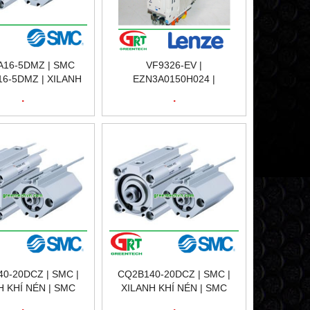
16-5DMZ | SMC
VF9326-EV |
6-5DMZ | XILANH
EZN3A0150H024 |
N | SMC VIETNAM
EMB9351-E | EMZ9371-BC |
.
.
BIẾN TẦN LENZE | LENZE
VIETNAM
0-20DCZ | SMC |
CQ2B140-20DCZ | SMC |
H KHÍ NÉN | SMC
XILANH KHÍ NÉN | SMC
VIETNAM
VIETNAM
.
.