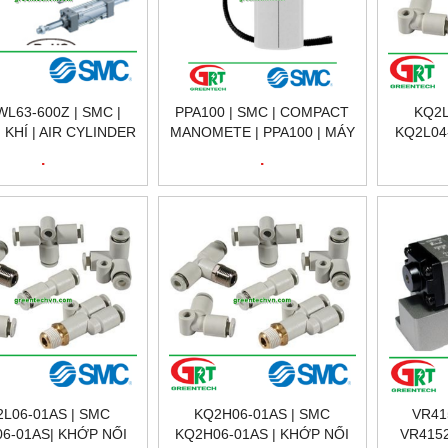
L63-600Z | SMC |
PPA100 | SMC | COMPACT
KQ2L
 KHÍ | AIR CYLINDER
MANOMETE | PPA100 | MÁY
KQ2L04
Ø40, Ø50, Ø63, Ø80,
ĐO ÁP LỰC CẦM TAY| SMC
NHANH
.
.
 Ø125 SERIES MB |
VIETNAM
FITTTI
SMC
2L06-01AS | SMC
KQ2H06-01AS | SMC
VR41
6-01AS| KHỚP NỐI
KQ2H06-01AS | KHỚP NỐI
VR4152