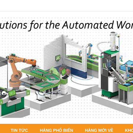
TIN TỨC
HÀNG PHỔ BIẾN
HÀNG MỚI VỀ
KH