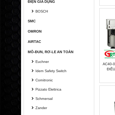
ĐIỆN GIA DỤNG
BOSCH
SMC
OMRON
AIRTAC
MÔ-ĐUN, RƠ-LE AN TOÀN
Euchner
AC40-0
ĐIỀU
Idem Safety Switch
TÁC
VIET
Comitronic
Pizzato Elettrica
Schmersal
Zander