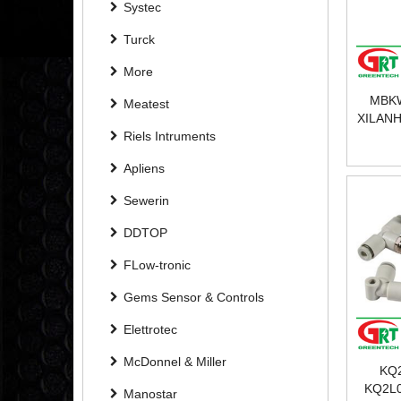
Systec
Turck
More
MBKW
Meatest
XILANH
Riels Intruments
Ø32, 
Ø100,
Apliens
Sewerin
DDTOP
FLow-tronic
Gems Sensor & Controls
Elettrotec
McDonnel & Miller
KQ
KQ2L0
Manostar