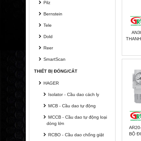
Pilz
Bernstein
Tele
AN30
Dold
THANH,
KHÍ
Reer
GRE
SmartScan
THIẾT BỊ ĐÓNG/CẮT
HAGER
Isolator - Cầu dao cách ly
MCB - Cầu dao tự động
MCCB - Cầu dao tự động loại
dòng lớn
AR20-
BỘ Đ
RCBO - Cầu dao chống giật