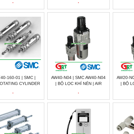
.
.
40-160-01 | SMC |
AW40-N04 | SMC AW40-N04
AW20-N0
OTATING CYLINDER
| BỘ LỌC KHÍ NÉN | AIR
| BỘ L
LANH CHỐNG XOAY |
FILLTER REGULATOR |
FILLT
.
.
CMS VIETNAM
SMC VIETNAM
S