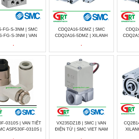
6-FG-S-3NM | SMC
CDQ2A16-5DMZ | SMC
CDQ2A
6-FG-S-3NM | VAN
CDQ2A16-5DMZ | XILANH
CDQ2A1
TỪ | SMC VIETNAM
KHÍ NÉN | SMC VIETNAM
KHÍ NÉ
.
.
F-0310S | VAN TIẾT
VX235DZ1B | SMC | VAN
CQ2B14
C ASP530F-0310S |
ĐIỆN TỪ | SMC VIET NAM
XILAN
SMC VIETNAM
.
.