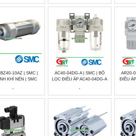
BZ40-10AZ | SMC |
AC40-04DG-A | SMC | BỘ
AR20-0
NH KHÍ NÉN | SMC
LỌC ĐIỀU ÁP AC40-04DG-A
ĐIỀU ÁP
VIỆT NAM
| SMC VIỆT NAM
.
.