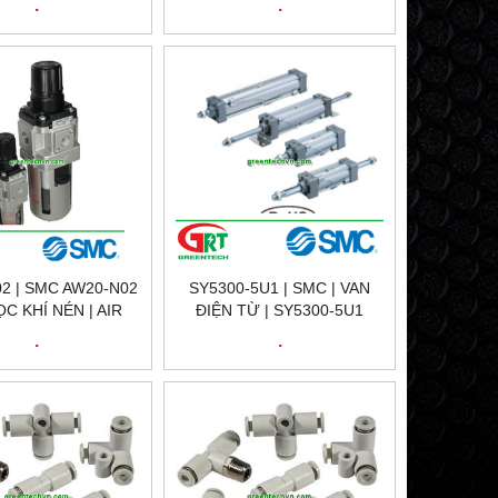
.
.
LỰC | SMC VIET NAM
2 | SMC AW20-N02
SY5300-5U1 | SMC | VAN
ỌC KHÍ NÉN | AIR
ĐIỆN TỪ | SY5300-5U1
ER REGULATOR |
VALVE, SOL, NEW SY5000
.
.
MC VIETNAM
VALVE | SMC VIETNAM