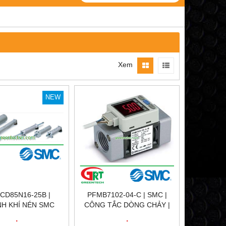
Xem
NEW
CD85N16-25B |
PFMB7102-04-C | SMC |
H KHÍ NÉN SMC
CÔNG TẮC DÒNG CHẢY |
6-25B | SMC VIỆT
SMC VIỆT NAM | SMC
.
.
NAM
PFMB7102-04-C