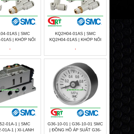
04-01AS | SMC
KQ2H04-01AS | SMC
-01AS | KHỚP NỐI
KQ2H04-01AS | KHỚP NỐI
 KHÍ NÉN | AIR
NHANH KHÍ NÉN | AIR
.
.
NG | SMC VIETNAM
FITTTING | SMC VIETNAM
52-01A-1 | SMC
G36-10-01 | G36-10-01 SMC
-01A-1 | XI-LANH
| ĐỒNG HỒ ÁP SUẤT G36-