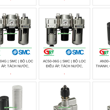
04G | SMC | BỘ LỌC
AC50-06G | SMC | BỘ LỌC
AN30-
 ÁP, TÁCH NƯỚC,
ĐIỀU ÁP, TÁCH NƯỚC,
THANH, 
H DẦU KHÍ NÉN |
TÁCH DẦU KHÍ NÉN |
KHÍ 
.
.
NAM | GREENTECH
VIETNAM | GREENTECH
GREE
VIETNAM
VIETNAM