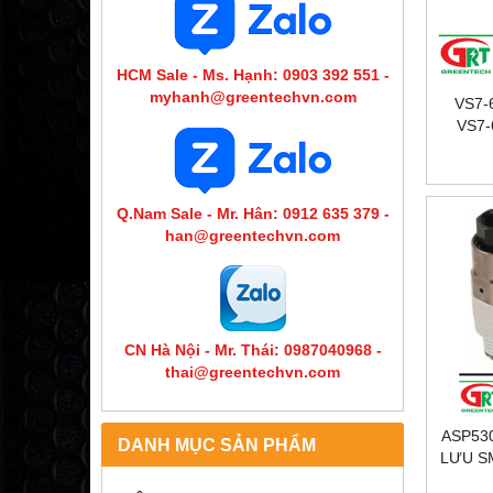
HCM Sale - Ms. Hạnh: 0903 392 551 -
myhanh@greentechvn.com
VS7-
VS7-
ĐIỆN 
Q.Nam Sale - Mr. Hân: 0912 635 379 -
han@greentechvn.com
CN Hà Nội - Mr. Thái: 0987040968 -
thai@greentechvn.com
ASP530
DANH MỤC SẢN PHẨM
LƯU SM