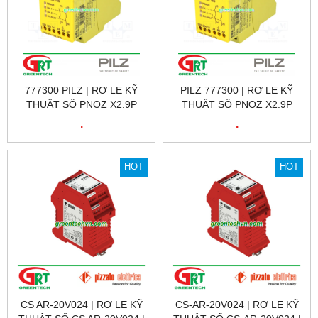
777300 PILZ | RƠ LE KỸ
PILZ 777300 | RƠ LE KỸ
THUẬT SỐ PNOZ X2.9P
THUẬT SỐ PNOZ X2.9P
24VDC 3N/O 1N/C, ID NO.:
24VDC 3N/O 1N/C, ID NO.:
.
.
777300 | PILZ VIỆT NAM
777300 | PILZ VIỆT NAM
HOT
HOT
CS AR-20V024 | RƠ LE KỸ
CS-AR-20V024 | RƠ LE KỸ