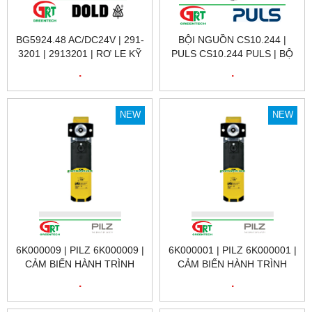
BG5924.48 AC/DC24V | 291-
BỘI NGUỒN CS10.244 |
3201 | 2913201 | RƠ LE KỸ
PULS CS10.244 PULS | BỘ
THUẬT SỐ 291-3201 | DOLD
NGUỒN 220VAC / 24VDC
.
.
VIỆT NAM
10A CS10.244 | PULS
VIETNAM
NEW
NEW
6K000009 | PILZ 6K000009 |
6K000001 | PILZ 6K000001 |
CẢM BIẾN HÀNH TRÌNH
CẢM BIẾN HÀNH TRÌNH
6K000009 | PSEN MLM 1 BA
6K000001 | PSEN MLM 1 BA
.
.
1.1 PRODUCT ID: 6K000009
1.1 SWITCH PRODUCT ID:
| PILZ VIỆT NAM
6K000001 | PILZ VIỆT NAM