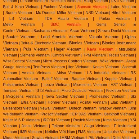
Vietnam | Di-soric Vietnam |
Nemicon Vietnam | Moog Vietnam | DSTI Vietnam |
Boll & Kirch Vietnam | Euchner Vietnam |
Samson Vietnam
| Lafert Vietnam
| Sunon Vietnam | Mc Donnell Miller Vietnam | NSD Vietnam| Hitrol Vietnam
| LS Vietnam | TDE Macno Vietnam | Parker Vietnam |
Metrix
Vietnam
|
SMC Vietnam
|
Gems Sensor &
Asco Vietnam
Control
Vietnam
|
Bacharach Vietnam |
|
Showa Denki Vietnam
auter Vietnam
Land Ametek Vietnam
Vaisala Vietnam
Optris
| S
|
|
|
Vietnam
Bionics Vietnam
Bionics Instrument
| Tetra-K Electronic Vietnam |
|
Vietnam
Puls Vietnam
Hager Vietnam
Kava Vietnam
|
|
|
| Mitsubishi
Vietnam | Siemens Vietnam | Omron Viet Nam | TPM Vietnam | Tecsis Vietnam |
Wise Control Vietnam | Micro Process Controls Vietnam | Wika Vietnam | Asahi
Gauge Vietnam | TemPress Vietnam | Itec Vietnam | Konics Vietnam | Ashcroft
Vietnam | Ametek Vietnam – Afriso Vietnam | LS Industrial Vietnam | RS
Automation Vietnam | Balluff Vietnam | Baumer Vietnam | Kuppler Vietnam |
Pulsotronics Vietnam | Leuze Vietnam | Microsonic Vietnam | AST Vietnam |
Tempsen Vietnam | STS Vietnam | Micro Dectector Vietnam | Proxitron Vietnam
| Microsens Vietnam | Towa Seiden Vietnam | Promesstec Vietnam | Ski
Vietnam | Eltra Vietnam | Hohner Vietnam | Posital Vietnam | Elap Vietnam |
Beisensors Vietnam | Newall Vietnam | Dotech Vietnam | Watlow Vietnam | Bihl
Weidemann Vietnam | Prosoft Vietnam | ICP DAS Vietnam | Beckhoff Vietnam |
Keller M S R Vietnam | IRCON Vietnam | Raytek Vietnam | Kimo Vietnam | YSI
Vietnam | Jenco Vietnam | Tekhne Vietnam | Atago Vietnam | E Instrument
Vietnam | IMR Vietnam | Netbiter Viêt Nam | FMS Vietnam | Unipulse Vietnam |
Migun Vietnam | Sewha Vietnam | HBM Vietnam | Pilz Vietnam | Dold Vietnam