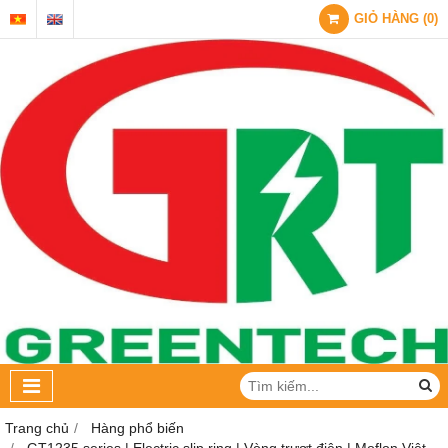
GIỎ HÀNG
(
0
)
Trang chủ
Hàng phổ biến
GT1235 series | Electric slip ring | Vòng trượt điện | Moflon Việt