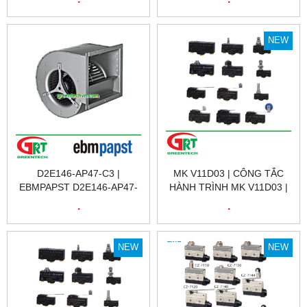
A0566789 / GEBER
D2E146-AP47-F8 | QUẠT
AC58/1212EF.42SGX:5682R
TẢN NHIỆT EBMPAPST
| ENCODER | HENGSTLER
D2E146-AP47-F8 | FAN
NEW
VIỆT NAM
EBMPAPST D2E146-AP47-
F8 | EBM
D2E146-AP47-C3 |
MK V11D03 | CÔNG TẮC
EBMPAPST D2E146-AP47-
HÀNH TRÌNH MK V11D03 |
C3 | QUẠT TẢN NHIỆT
LIMIT SWITCH MK V11D03 |
.
.
EBMPAPST D2E146-AP47-
PIZZATO MK V11D03 |
C3 | FAN EBMPAPST
PIZZATO VIỆT NAM
D2E146-AP47-C3 | EBM
NEW
NEW