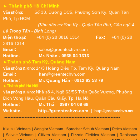
► Thành phố Hồ Chí Minh
Số 33, Đường DC5, Phường Sơn Kỳ, Quận Tân
Văn phòng:
Phú, Tp.HCM
(Khu dân cư Sơn Kỳ - Quận Tân Phú, Gần ngã 4
Lê Trọng Tấn - Bình Long)
Điện thoại:
+84 (0) 28 3816 1314
Fax:
+84 (0) 28
3816 1314
Email:
sales@greentechvn.com
Hotline:
Mr. Nhân - 0935 04 1313
►Thành phố Tam Kỳ, Quảng Nam
14/3 Hoàng Diệu Tp. Tam Kỳ, Quảng Nam
Văn phòng & Kho:
Email:
han
@greentechvn.com
Hotline:
Mr. Quang Hân - 0912 63 53 79
►Thành phố Hà Nội
Nhà số 4, Ngõ 63/55 Trần Quốc Vượng, Phường
Văn phòng & Kho:
Dịch Vọng Hậu, Quận Cầu Giấy, Tp. Hà Nội
Hotline:
Mr. Thái - 0987 04 09 68
Website:
http://greentechvn.com
|
http://greentechvn.net
--------------------------------------------------------------------------
Kikusui Vietnam | Wenglor Vietnam | Sprecher Schuh Vietnam |
Pelco Vietnam
| Solvac Vietnam | Citizen Vietnam |
Pizzato Elettrica Vietnam
| Renishaw