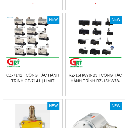
LIMIT SWITCH CM-1407 |
LIMIT SWITCH CM-1308 |
.
.
CNTD
CNTD
NEW
NEW
CZ-7141 | CÔNG TẮC HÀNH
RZ-15HW78-B3 | CÔNG TẮC
TRÌNH CZ-7141 | LIMIT
HÀNH TRÌNH RZ-15HW78-
SWITCH CZ-7141 | CNTD
B3 | LIMIT SWITCH RZ-
.
.
15HW78-B3 | GNBER
NEW
NEW