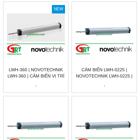
0600 | NOVOTECHNIK VIỆT
0360 | NOVOTECHNIK VIỆT
NAM
NAM
NEW
LWH-360 | NOVOTECHNIK
CẢM BIẾN LWH-0225 |
LWH-360 | CẢM BIẾN VỊ TRÍ
NOVOTECHNIK LWH-0225 |
TUYẾN TÍNH | LWH-0360 |
CẢM BIẾN VỊ TRÍ
.
.
NOVOTECHNIK VIỆT NAM
NOVOTECHNIK LWH-0225 |
POSITION SENSOR
NOVOTECHNIK LWH-0225 |
NOVOTECHNIK VIỆT NAM