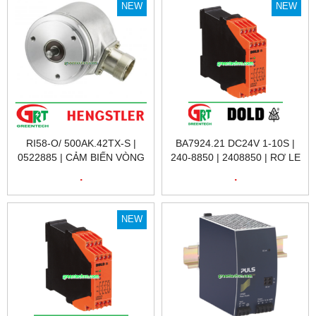
NEW
NEW
RI58-O/ 500AK.42TX-S |
BA7924.21 DC24V 1-10S |
0522885 | CẢM BIẾN VÒNG
240-8850 | 2408850 | RƠ LE
QUAY RI58-O/ 500AK.42TX-
KỸ THUẬT SỐ 240-8850
.
.
S | ENCODER HENGSTLER
BA7924.21 DC24V 1-10S |
VIỆT NAM
DOLD VIỆT NAM
NEW