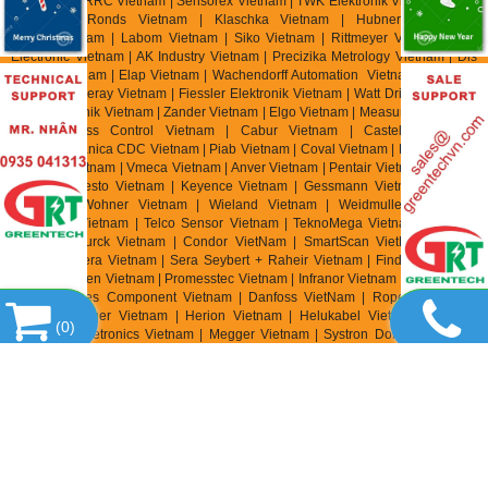
| Zhuzhou CRRC Vietnam | Sensorex Vietnam | TWK Elektronik Vietnam | ASC
Vietnam | Ronds Vietnam | Klaschka Vietnam | Hubner Vietnam |
Hainzl
Vietnam | Labom Vietnam | Sik
o Vietnam | Rittmeyer Vietnam | TR
Electronic Vietnam | AK In
dustry Vietnam | Precizika Metrology Vietnam | Dis
Sensor Vietnam | Elap Vietnam |
Wachendorff Automation Vietnam | Foxboro
Vietnam | Fireray Vietnam |
Fiessler Elektronik Vietnam | Watt Drive Vietnam |
Murr Elektronik Vietnam | Zander Vietnam | Elgo Vietnam | Measurex Vietnam |
Saia Burgess Control Vietnam | Cabur Vietnam | Castel Vietnam |
Elettromeccanica CDC Vietnam | Piab Vietnam | Coval Vietnam | Fipa Vietnam
| Zimmer Vietnam | Vmeca Vietnam | Anver Vietnam | Pentair Vietnam | Aignep
Vietnam | Festo Vietnam | Keyence Vietnam | Gessmann Vietnam | Balluff
Vietnam | Wohner Vietnam | Wieland Vietnam | Weidmuller Vietnam |
Tempatron Vietnam | Telco Sensor Vietnam | TeknoMega Vietnam | Synatel
Vietnam | Turck Vietnam | Condor VietNam | SmartScan VietNam | Knick
Vietnam | Sera Vietnam | Sera Seybert + Raheir Vietnam | Finder Vietnam |
Speck Pumpen Vietnam | Promesstec Vietnam | Infranor Vietnam | Parker SSD
Parvex |
Pees Component Vietnam | Danfoss VietNam | Ropex Vietnam |
Lenord + Bauer Vietnam | Herion Vietnam | Helukabel Vietnam | Burkert
(
0
)
Vietnam | Chetronics Vietnam | Megger Vietnam | Systron Donner Vietnam|
Waycon Vietnam | Spohn & Burkhardt Vietnam | TRElectronic Vietnam | TWK
Elektronik Vietnam | Electro Sensor Vietnam | TRumeter Vietnam | Atek
Vietnam | Magnescale Vietnam | Lenord Bauer Vietnam | IPF Electronic
Vietnam | Italsensor Vietnam | Nidec Vietnam | Scancon Vietnam | Celesco
Vietnam | Carroll & Meynell Vietnam |