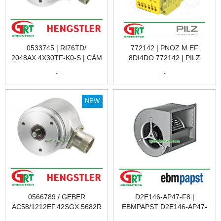
0533745 | RI76TD/
772142 | PNOZ M EF
2048AX.4X30TF-K0-S | CẢM
8DI4DO 772142 | PILZ
BIẾN VÒNG QUAY RI76TD/
772142 | RƠ LE KỸ THUẬT
.
.
2048AX.4X30TF-K0-S |
SỐ 772142 | PILZ VIỆT NAM
HENGSTLER VIỆT NAM
NEW
0566789 / GEBER
D2E146-AP47-F8 |
AC58/1212EF.42SGX:5682R
EBMPAPST D2E146-AP47-
| CẢM BIẾN VÒNG QUAY
F8 | QUẠT | EBMPAPST
.
.