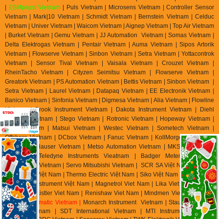
|
EBMpapst Vietnam
| Puls Vietnam | Microsens Vietnam | Controller Sensor
Vietnam | Mark|10 Vietnam | Schmidt Vietnam | Bernstein Vietnam | Celduc
Vietnam | Univer Vietnam | Waicom Vietnam | Aignep Vietnam | Top Air Vietnam
| Burket Vietnam |
Gemu Vietnam
| JJ Automation Vietnam | Somas Vietnam |
Delta Elektrogas Vietnam | Pentair Vietnam | Auma Vietnam | Sipos Artorik
Vietnam | Flowserve Vietnam | Sinbon Vietnam | Setra Vietnam | Yottacontrok
Vietnam | Sensor Tival Vietnam | Vaisala Vietnam | Crouzet Vietnam |
RheinTacho Vietnam | Cityzen Seimitsu Vietnam | Flowserve Vietnam |
Greatork Vietnam | PS Automation Vietnam | Bettis Vietnam | Sinbon Vietnam |
Setra Vietnam | Laurel Vietnam | Datapaq Vietnam | EE Electronik Vietnam |
Banico Vietnam | Sinfonia Vietnam | Digmesa Vietnam | Alia Vietnam | Flowline
Vietnam | Brook Instrument Vietnam | Dakota Instrument Vietnam | Diehl
Metering Vietnam | Stego Vietnam | Rotronic Vietnam | Hopeway Vietnam |
Beko Vietnam | Matsui Vietnam | Westec Vietnam | Sometech Vietnam |
Offshore Vietnam | DCbox Vietnam | Fanuc Vietnam | KollMorgen Vietnam |
Endress & Hauser Vietnam | Metso Automation Vietnam | MKS Instruments
Vietnam | Teledyne Instruments Vieatnam | Badger Meter Vietnam |
Hirschmann Vietnam | Servo Mitsubishi Vietnam | SCR SA Việt Nam | Biotech
Flow Meter Việt Nam | Thermo Electric Việt Nam | Siko Việt Nam | Klinger Việt
Nam | HK Instrument Việt Nam | Magnetrol Viet Nam | Lika Viet Nam | Setra
Viet Nam | Kistler Viet Nam | Renishaw Viet Nam | Mindmen Vietnam |
Airtac
Vietnam
| Gimatic Vietnam |
Monarch Instrument Vietnam | Stauff Vietnam |
Burster Vietnam | SDT International Vietnam | MTI Instrument Vietnam