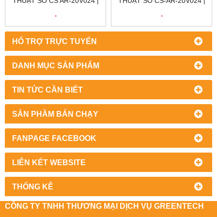
THUẬT SỐ CS AR-20V024 |
THUẬT SỐ CS-AR-20V024 |
SAFETY RELAY CS AR-
SAFETY RELAY CS-AR-
.
.
20V024 | PIZZATO VIỆT
20V024 | PIZZATO VIỆT
NAM | CS AR-20V024
NAM
HỔ TRỢ TRỰC TUYẾN
DANH MỤC SẢN PHẨM
TIN TỨC CẦN BIẾT
SẢN PHẦM BÁN CHẠY
FANPAGE FACEBOOK
LIÊN KẾT WEBSITE
THỐNG KÊ
CÔNG TY TNHH THƯƠNG MẠI DỊCH VỤ GREENTECH