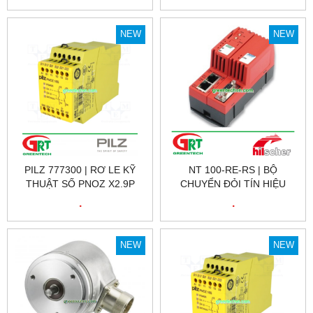
| ENCODER RHI90N-
OHAK1R61N-00100 |
PEPPERL FUCHS VIỆT NAM
NEW
NEW
PILZ 777300 | RƠ LE KỸ
NT 100-RE-RS | BỘ
THUẬT SỐ PNOZ X2.9P
CHUYỂN ĐỎI TÍN HIỆU
24VDC 3N/O 1N/C, ID NO.:
HILSCHER NT 100-RE-RS |
.
.
777300
HILSCHER VIỆT NAM
NEW
NEW