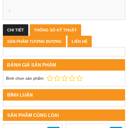
.
CHI TIẾT
THÔNG SỐ KỸ THUẬT
SẢN PHẨM TƯƠNG ĐƯƠNG
LIÊN HỆ
ĐÁNH GIÁ SẢN PHẨM
Bình chọn sản phẩm:
BÌNH LUẬN
SẢN PHẨM CÙNG LOẠI