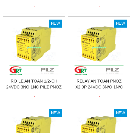
HÀNH TRÌNH ES12Z-110-UC
BIẾN ÁP SUẤT SUCO 0184-
.
.
| ELTAKO VIETNAM | ĐẠI LÝ
45703-1-003 | PRESSURE
ETAKO VIỆT NAM
SENSOR 0184-45703-1-003
| SUCO VIỆT NAM
NEW
NEW
RỜ LE AN TOÀN 1/2-CH
RELAY AN TOÀN PNOZ
24VDC 3NO 1NC PILZ PNOZ
X2.9P 24VDC 3N/O 1N/C
X2.9P 24VDC 3N/O 1N/C |
PILZ – 777300
.
.
777300
NEW
NEW