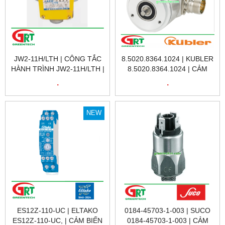
JW2-11H/LTH | CÔNG TẮC
8.5020.8364.1024 | KUBLER
HÀNH TRÌNH JW2-11H/LTH |
8.5020.8364.1024 | CẢM
LIMIT SWITCH JW2-
BIẾN VÒNG QUAY KUBLER
.
.
11H/LTH |
8.5020.8364.1024 |
ENCODER KUBLER
8.5020.8364.1024 |KUBLER
NEW
VIỆT NAM
ES12Z-110-UC | ELTAKO
0184-45703-1-003 | SUCO
ES12Z-110-UC, | CẢM BIẾN
0184-45703-1-003 | CẢM