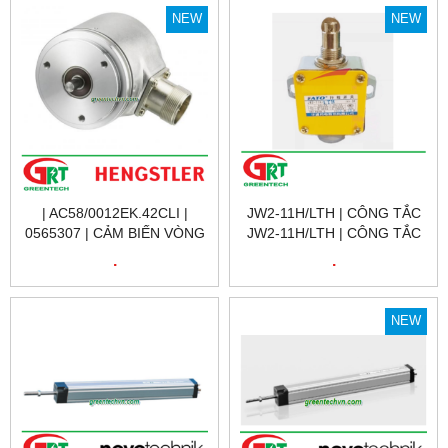
NEW
NEW
| AC58/0012EK.42CLI |
JW2-11H/LTH | CÔNG TẮC
0565307 | CẢM BIẾN VÒNG
JW2-11H/LTH | CÔNG TẮC
QUAY 0565307 |
HÀNH TRÌNH JW2-11H/LTH |
.
.
AC58/0012EK.42CLI |
LIMIT SWITCH JW2-
ENCODER HENGSTLER
11H/LTH |
VIỆT NAM
NEW