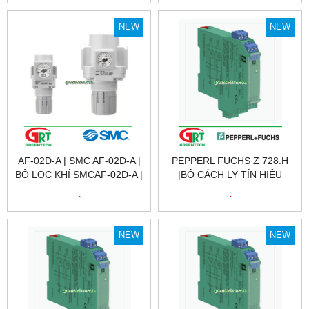
250 | POSITION SENSOR
200 | POSITION SENSOR
NOVOTECHNIK LWH-250 |
NOVOTECHNIK LWH-200 |
NEW
NEW
NOVOTECHNIK VIỆT NAM
NOVOTECHNIK VIỆT NAM
AF-02D-A | SMC AF-02D-A |
PEPPERL FUCHS Z 728.H
BỘ LỌC KHÍ SMCAF-02D-A |
|BỘ CÁCH LY TÍN HIỆU
AIR FILTER SMC AF-02D-A |
Z728.H | BARRIER Z 728.H |
.
.
SMC VIỆT NAM
PEPPERL FUCHS VIỆT NAM
NEW
NEW