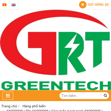
GIỎ HÀNG
(
0
)
Trang chủ
Hàng phổ biến
6K000009 | Pilz 6K000009 | Cảm biến hành trình 6K000009 |