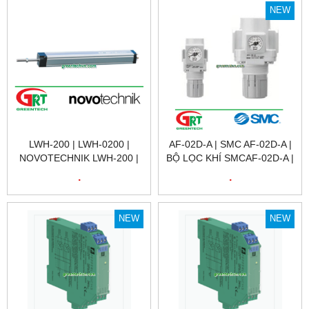
200 | NOVOTECHNIK VIỆT
NOVOTECHNIK LWH-250 |
NEW
NAM
NOVOTECHNIK VIỆT NAM
LWH-200 | LWH-0200 |
AF-02D-A | SMC AF-02D-A |
NOVOTECHNIK LWH-200 |
BỘ LỌC KHÍ SMCAF-02D-A |
CẢM BIẾN VỊ TRÍ TUYẾN
AIR FILTER SMC AF-02D-A |
.
.
TÍNH NOVOTECHNIK LWH-
SMC VIỆT NAM
200 | POSITION SENSOR
NOVOTECHNIK LWH-200 |
NEW
NEW
NOVOTECHNIK VIỆT NAM