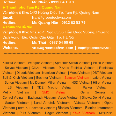
Hotline:
Mr. Nhân - 0935 04 1313
►Thành phố Tam Kỳ, Quảng Nam
14/3 Hoàng Diệu Tp. Tam Kỳ, Quảng Nam
Văn phòng & Kho:
Email:
han
@greentechvn.com
Hotline:
Mr. Quang Hân - 0912 63 53 79
►Thành phố Hà Nội
Nhà số 4, Ngõ 63/55 Trần Quốc Vượng, Phường
Văn phòng & Kho:
Dịch Vọng Hậu, Quận Cầu Giấy, Tp. Hà Nội
Hotline:
Mr. Thái - 0987 04 09 68
Website:
http://greentechvn.com
|
http://greentechvn.net
--------------------------------------------------------------------------
Kikusui Vietnam | Wenglor Vietnam | Sprecher Schuh Vietnam |
Pelco Vietnam
| Solvac Vietnam | Citizen Vietnam |
Pizzato Elettrica Vietnam
| Renishaw
Vietnam | Di-soric Vietnam |
Nemicon Vietnam | Moog Vietnam | DSTI Vietnam |
Boll & Kirch Vietnam | Euchner Vietnam |
Samson Vietnam
| Lafert Vietnam
| Sunon Vietnam | Mc Donnell Miller Vietnam | NSD Vietnam| Hitrol Vietnam
| LS Vietnam | TDE Macno Vietnam | Parker Vietnam |
Metrix
Vietnam
|
SMC Vietnam
|
Gems Sensor &
Asco Vietnam
Control
Vietnam
|
Bacharach Vietnam |
|
Showa Denki Vietnam
auter Vietnam
Land Ametek Vietnam
Vaisala Vietnam
Optris
| S
|
|
|
Vietnam
Bionics Vietnam
Bionics Instrument
| Tetra-K Electronic Vietnam |
|
Vietnam
Puls Vietnam
Hager Vietnam
Kava Vietnam
|
|
|
| Mitsubishi