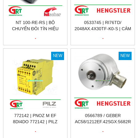
NT 100-RE-RS | BỘ
0533745 | RI76TD/
CHUYỂN ĐỎI TÍN HIỆU
2048AX.4X30TF-K0-S | CẢM
HILSCHER NT 100-RE-RS |
BIẾN VÒNG QUAY RI76TD/
.
.
HILSCHER VIỆT NAM
2048AX.4X30TF-K0-S |
HENGSTLER VIỆT NAM
NEW
NEW
772142 | PNOZ M EF
0566789 / GEBER
8DI4DO 772142 | PILZ
AC58/1212EF.42SGX:5682R
772142 | RƠ LE KỸ THUẬT
| CẢM BIẾN VÒNG QUAY
.
.
SỐ 772142 | PILZ VIỆT NAM
A0566789 / GEBER