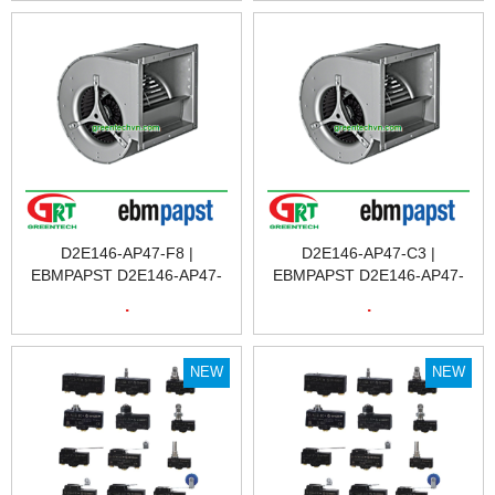
AC58/1212EF.42SGX:5682R
| ENCODER | HENGSTLER
VIỆT NAM
D2E146-AP47-F8 |
D2E146-AP47-C3 |
EBMPAPST D2E146-AP47-
EBMPAPST D2E146-AP47-
F8 | QUẠT | EBMPAPST
C3 | QUẠT TẢN NHIỆT
.
.
D2E146-AP47-F8 | QUẠT
EBMPAPST D2E146-AP47-
TẢN NHIỆT EBMPAPST
C3 | FAN EBMPAPST
D2E146-AP47-F8 | FAN
D2E146-AP47-C3 | EBM
NEW
NEW
EBMPAPST D2E146-AP47-
F8 | EBM