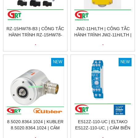
RZ-15HW78-B3 | CÔNG TẮC
JW2-11H/LTH | CÔNG TẮC
HÀNH TRÌNH RZ-15HW78-
HÀNH TRÌNH JW2-11H/LTH |
B3 | LIMIT SWITCH RZ-
LIMIT SWITCH JW2-
.
.
15HW78-B3 | GNBER
11H/LTH |
NEW
NEW
8.5020.8364.1024 | KUBLER
ES12Z-110-UC | ELTAKO
8.5020.8364.1024 | CẢM
ES12Z-110-UC, | CẢM BIẾN
BIẾN VÒNG QUAY KUBLER
HÀNH TRÌNH ES12Z-110-UC
.
.