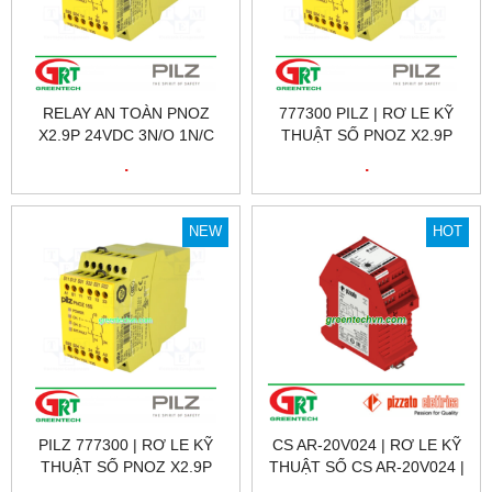
RELAY AN TOÀN PNOZ
777300 PILZ | RƠ LE KỸ
X2.9P 24VDC 3N/O 1N/C
THUẬT SỐ PNOZ X2.9P
PILZ – 777300
24VDC 3N/O 1N/C, ID NO.:
.
.
777300 | PILZ VIỆT NAM
NEW
HOT
PILZ 777300 | RƠ LE KỸ
CS AR-20V024 | RƠ LE KỸ
THUẬT SỐ PNOZ X2.9P
THUẬT SỐ CS AR-20V024 |
24VDC 3N/O 1N/C, ID NO.:
SAFETY RELAY CS AR-