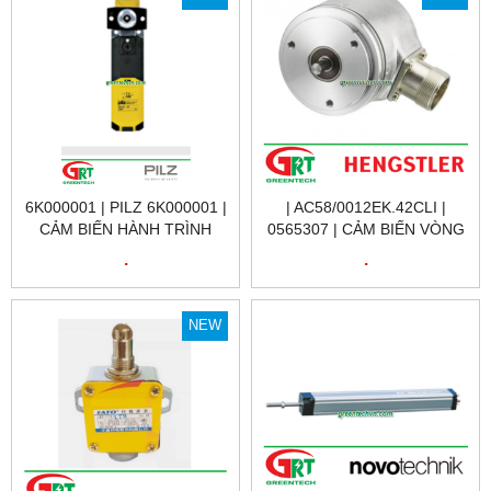
6K000001 | PILZ 6K000001 |
| AC58/0012EK.42CLI |
CẢM BIẾN HÀNH TRÌNH
0565307 | CẢM BIẾN VÒNG
6K000001 | PSEN MLM 1 BA
QUAY 0565307 |
.
.
1.1 SWITCH PRODUCT ID:
AC58/0012EK.42CLI |
6K000001 | PILZ VIỆT NAM
ENCODER HENGSTLER
VIỆT NAM
NEW