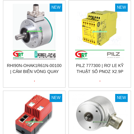
NEW
NEW
RHI90N-OHAK1R61N-00100
PILZ 777300 | RƠ LE KỸ
| CẢM BIẾN VÒNG QUAY
THUẬT SỐ PNOZ X2.9P
RHI90N-OHAK1R61N-00100
24VDC 3N/O 1N/C, ID NO.:
.
.
| ENCODER RHI90N-
777300
OHAK1R61N-00100 |
PEPPERL FUCHS VIỆT NAM
NEW
NEW