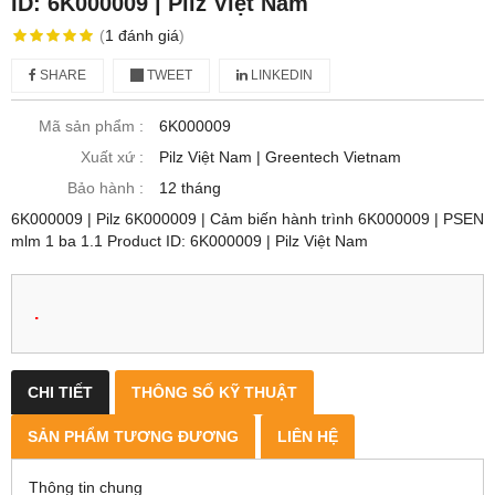
ID: 6K000009 | Pilz Việt Nam
(
1
đánh giá
)
SHARE
TWEET
LINKEDIN
Mã sản phẩm :
6K000009
Xuất xứ :
Pilz Việt Nam | Greentech Vietnam
Bảo hành :
12 tháng
6K000009 | Pilz 6K000009 | Cảm biến hành trình 6K000009 | PSEN
mlm 1 ba 1.1 Product ID: 6K000009 | Pilz Việt Nam
.
CHI TIẾT
THÔNG SỐ KỸ THUẬT
SẢN PHẨM TƯƠNG ĐƯƠNG
LIÊN HỆ
Thông tin chung