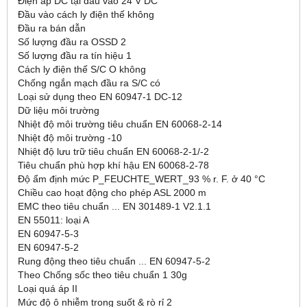
Điện áp DC tại đầu vào 24 V DC
Đầu vào cách ly điện thế không
Đầu ra bán dẫn
Số lượng đầu ra OSSD 2
Số lượng đầu ra tín hiệu 1
Cách ly điện thế S/C O không
Chống ngắn mạch đầu ra S/C có
Loại sử dụng theo EN 60947-1 DC-12
Dữ liệu môi trường
Nhiệt độ môi trường tiêu chuẩn EN 60068-2-14
Nhiệt độ môi trường -10
Nhiệt độ lưu trữ tiêu chuẩn EN 60068-2-1/-2
Tiêu chuẩn phù hợp khí hậu EN 60068-2-78
Độ ẩm định mức P_FEUCHTE_WERT_93 % r. F. ở 40 °C
Chiều cao hoạt động cho phép ASL 2000 m
EMC theo tiêu chuẩn ... EN 301489-1 V2.1.1
EN 55011: loại A
EN 60947-5-3
EN 60947-5-2
Rung động theo tiêu chuẩn ... EN 60947-5-2
Theo Chống sốc theo tiêu chuẩn 1 30g
Loại quá áp II
Mức độ ô nhiễm trong suốt & rò rỉ 2