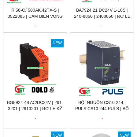
RI58-O/ 500AK.42TX-S |
BA7924.21 DC24V 1-10S |
0522885 | CẢM BIẾN VÒNG
240-8850 | 2408850 | RƠ LE
QUAY RI58-O/ 500AK.42TX-
KỸ THUẬT SỐ 240-8850
.
.
S | ENCODER HENGSTLER
BA7924.21 DC24V 1-10S |
VIỆT NAM
DOLD VIỆT NAM
NEW
BG5924.48 AC/DC24V | 291-
BỘI NGUỒN CS10.244 |
3201 | 2913201 | RƠ LE KỸ
PULS CS10.244 PULS | BỘ
THUẬT SỐ 291-3201 | DOLD
NGUỒN 220VAC / 24VDC
.
.
VIỆT NAM
10A CS10.244 | PULS
VIETNAM
NEW
NEW