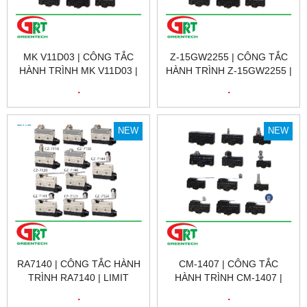
MK V11D03 | CÔNG TẮC
Z-15GW2255 | CÔNG TẮC
HÀNH TRÌNH MK V11D03 |
HÀNH TRÌNH Z-15GW2255 |
LIMIT SWITCH MK V11D03 |
LIMIT SWITCH Z-15GW2255
.
.
PIZZATO MK V11D03 |
| OMRON
PIZZATO VIỆT NAM
NEW
NEW
RA7140 | CÔNG TẮC HÀNH
CM-1407 | CÔNG TẮC
TRÌNH RA7140 | LIMIT
HÀNH TRÌNH CM-1407 |
SWITCH RA7140 | GNBER
LIMIT SWITCH CM-1407 |
.
.
CNTD