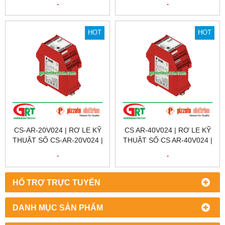
.
.
777300 | PILZ VIỆT NAM
20V024 | PIZZATO VIỆT
NAM | CS AR-20V024
HOT
HOT
CS-AR-20V024 | RƠ LE KỸ
CS AR-40V024 | RƠ LE KỸ
THUẬT SỐ CS-AR-20V024 |
THUẬT SỐ CS AR-40V024 |
SAFETY RELAY CS-AR-
SAFETY RELAY CS AR-
.
.
20V024 | PIZZATO VIỆT
40V024 | PIZZATO VIỆT
NAM
NAM | CS AR-40V024
HỔ TRỢ TRỰC TUYẾN
DANH MỤC SẢN PHẨM