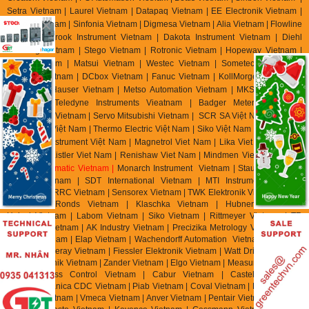
Setra Vietnam | Laurel Vietnam | Datapaq Vietnam | EE Electronik Vietnam |
Banico Vietnam | Sinfonia Vietnam | Digmesa Vietnam | Alia Vietnam | Flowline
Vietnam | Brook Instrument Vietnam | Dakota Instrument Vietnam | Diehl
Metering Vietnam | Stego Vietnam | Rotronic Vietnam | Hopeway Vietnam |
Beko Vietnam | Matsui Vietnam | Westec Vietnam | Sometech Vietnam |
Offshore Vietnam | DCbox Vietnam | Fanuc Vietnam | KollMorgen Vietnam |
Endress & Hauser Vietnam | Metso Automation Vietnam | MKS Instruments
Vietnam | Teledyne Instruments Vieatnam | Badger Meter Vietnam |
Hirschmann Vietnam | Servo Mitsubishi Vietnam | SCR SA Việt Nam | Biotech
Flow Meter Việt Nam | Thermo Electric Việt Nam | Siko Việt Nam | Klinger Việt
Nam | HK Instrument Việt Nam | Magnetrol Viet Nam | Lika Viet Nam | Setra
Viet Nam | Kistler Viet Nam | Renishaw Viet Nam | Mindmen Vietnam |
Airtac
Vietnam
| Gimatic Vietnam |
Monarch Instrument Vietnam | Stauff Vietnam |
Burster Vietnam | SDT International Vietnam | MTI Instrument Vietnam
| Zhuzhou CRRC Vietnam | Sensorex Vietnam | TWK Elektronik Vietnam | ASC
Vietnam | Ronds Vietnam | Klaschka Vietnam | Hubner Vietnam |
Hainzl
Vietnam | Labom Vietnam | Sik
o Vietnam | Rittmeyer Vietnam | TR
Electronic Vietnam | AK In
dustry Vietnam | Precizika Metrology Vietnam | Dis
Sensor Vietnam | Elap Vietnam |
Wachendorff Automation Vietnam | Foxboro
Vietnam | Fireray Vietnam |
Fiessler Elektronik Vietnam | Watt Drive Vietnam |
Murr Elektronik Vietnam | Zander Vietnam | Elgo Vietnam | Measurex Vietnam |
Saia Burgess Control Vietnam | Cabur Vietnam | Castel Vietnam |
Elettromeccanica CDC Vietnam | Piab Vietnam | Coval Vietnam | Fipa Vietnam
| Zimmer Vietnam | Vmeca Vietnam | Anver Vietnam | Pentair Vietnam | Aignep