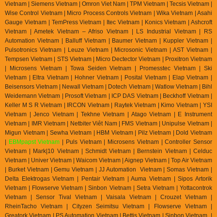
Vietnam | Siemens Vietnam | Omron Viet Nam | TPM Vietnam | Tecsis Vietnam |
Wise Control Vietnam | Micro Process Controls Vietnam | Wika Vietnam | Asahi
Gauge Vietnam | TemPress Vietnam | Itec Vietnam | Konics Vietnam | Ashcroft
Vietnam | Ametek Vietnam – Afriso Vietnam | LS Industrial Vietnam | RS
Automation Vietnam | Balluff Vietnam | Baumer Vietnam | Kuppler Vietnam |
Pulsotronics Vietnam | Leuze Vietnam | Microsonic Vietnam | AST Vietnam |
Tempsen Vietnam | STS Vietnam | Micro Dectector Vietnam | Proxitron Vietnam
| Microsens Vietnam | Towa Seiden Vietnam | Promesstec Vietnam | Ski
Vietnam | Eltra Vietnam | Hohner Vietnam | Posital Vietnam | Elap Vietnam |
Beisensors Vietnam | Newall Vietnam | Dotech Vietnam | Watlow Vietnam | Bihl
Weidemann Vietnam | Prosoft Vietnam | ICP DAS Vietnam | Beckhoff Vietnam |
Keller M S R Vietnam | IRCON Vietnam | Raytek Vietnam | Kimo Vietnam | YSI
Vietnam | Jenco Vietnam | Tekhne Vietnam | Atago Vietnam | E Instrument
Vietnam | IMR Vietnam | Netbiter Viêt Nam | FMS Vietnam | Unipulse Vietnam |
Migun Vietnam | Sewha Vietnam | HBM Vietnam | Pilz Vietnam | Dold Vietnam
|
EBMpapst Vietnam
| Puls Vietnam | Microsens Vietnam | Controller Sensor
Vietnam | Mark|10 Vietnam | Schmidt Vietnam | Bernstein Vietnam | Celduc
Vietnam | Univer Vietnam | Waicom Vietnam | Aignep Vietnam | Top Air Vietnam
| Burket Vietnam |
Gemu Vietnam
| JJ Automation Vietnam | Somas Vietnam |
Delta Elektrogas Vietnam | Pentair Vietnam | Auma Vietnam | Sipos Artorik
Vietnam | Flowserve Vietnam | Sinbon Vietnam | Setra Vietnam | Yottacontrok
Vietnam | Sensor Tival Vietnam | Vaisala Vietnam | Crouzet Vietnam |
RheinTacho Vietnam | Cityzen Seimitsu Vietnam | Flowserve Vietnam |
Greatork Vietnam | PS Automation Vietnam | Bettis Vietnam | Sinbon Vietnam |