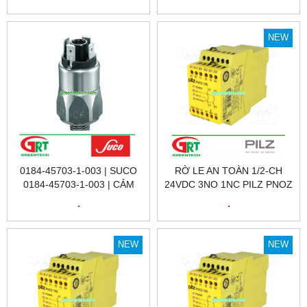
8.5020.8364.1024 |
| ELTAKO VIETNAM | ĐẠI LÝ
ENCODER KUBLER
ETAKO VIỆT NAM
8.5020.8364.1024 |KUBLER
NEW
VIỆT NAM
0184-45703-1-003 | SUCO
RỜ LE AN TOÀN 1/2-CH
0184-45703-1-003 | CẢM
24VDC 3NO 1NC PILZ PNOZ
BIẾN ÁP SUẤT SUCO 0184-
X2.9P 24VDC 3N/O 1N/C |
.
.
45703-1-003 | PRESSURE
777300
SENSOR 0184-45703-1-003
| SUCO VIỆT NAM
NEW
NEW