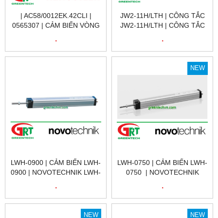
| AC58/0012EK.42CLI |
JW2-11H/LTH | CÔNG TẮC
0565307 | CẢM BIẾN VÒNG
JW2-11H/LTH | CÔNG TẮC
QUAY 0565307 |
HÀNH TRÌNH JW2-11H/LTH |
.
.
AC58/0012EK.42CLI |
LIMIT SWITCH JW2-
ENCODER HENGSTLER
11H/LTH |
VIỆT NAM
NEW
LWH-0900 | CẢM BIẾN LWH-
LWH-0750 | CẢM BIẾN LWH-
0900 | NOVOTECHNIK LWH-
0750 | NOVOTECHNIK
0900 | CẢM BIẾN VỊ TRÍ
LWH-0750 | CẢM BIẾN VỊ
.
.
TUYẾN TÍNH
TRÍ TUYẾN TÍNH | LWH-
NOVOTECHNIK LWH-0900|
0750 | NOVOTECHNIK VIỆT
LWH-0900 | NOVOTECHNIK
NAM
NEW
NEW