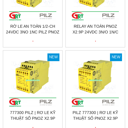
RỜ LE AN TOÀN 1/2-CH
RELAY AN TOÀN PNOZ
24VDC 3NO 1NC PILZ PNOZ
X2.9P 24VDC 3N/O 1N/C
X2.9P 24VDC 3N/O 1N/C |
PILZ – 777300
.
.
777300
NEW
NEW
777300 PILZ | RƠ LE KỸ
PILZ 777300 | RƠ LE KỸ
THUẬT SỐ PNOZ X2.9P
THUẬT SỐ PNOZ X2.9P
24VDC 3N/O 1N/C, ID NO.:
24VDC 3N/O 1N/C, ID NO.:
.
.