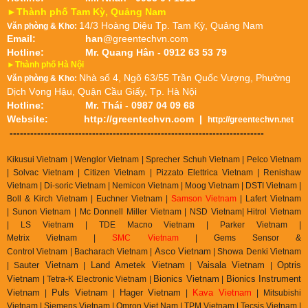
►Thành phố Tam Kỳ, Quảng Nam
14/3 Hoàng Diệu Tp. Tam Kỳ, Quảng Nam
Văn phòng & Kho:
Email:
han
@greentechvn.com
Hotline:
Mr. Quang Hân - 0912 63 53 79
►Thành phố Hà Nội
Nhà số 4, Ngõ 63/55 Trần Quốc Vượng, Phường
Văn phòng & Kho:
Dịch Vọng Hậu, Quận Cầu Giấy, Tp. Hà Nội
Hotline:
Mr. Thái - 0987 04 09 68
Website:
http://greentechvn.com
|
http://greentechvn.net
--------------------------------------------------------------------------
Kikusui Vietnam | Wenglor Vietnam | Sprecher Schuh Vietnam |
Pelco Vietnam
| Solvac Vietnam | Citizen Vietnam |
Pizzato Elettrica Vietnam
| Renishaw
Vietnam | Di-soric Vietnam |
Nemicon Vietnam | Moog Vietnam | DSTI Vietnam |
Boll & Kirch Vietnam | Euchner Vietnam |
Samson Vietnam
| Lafert Vietnam
| Sunon Vietnam | Mc Donnell Miller Vietnam | NSD Vietnam| Hitrol Vietnam
| LS Vietnam | TDE Macno Vietnam | Parker Vietnam |
Metrix
Vietnam
|
SMC Vietnam
|
Gems Sensor &
Asco Vietnam
Control
Vietnam
|
Bacharach Vietnam |
|
Showa Denki Vietnam
auter Vietnam
Land Ametek Vietnam
Vaisala Vietnam
Optris
| S
|
|
|
Vietnam
Bionics Vietnam
Bionics Instrument
| Tetra-K Electronic Vietnam |
|
Vietnam
Puls Vietnam
Hager Vietnam
Kava Vietnam
|
|
|
| Mitsubishi
Vietnam | Siemens Vietnam | Omron Viet Nam | TPM Vietnam | Tecsis Vietnam |