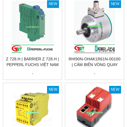
NEW
NEW
Z 728.H | BARRIER Z 728.H |
RHI90N-OHAK1R61N-00100
PEPPERL FUCHS VIỆT NAM
| CẢM BIẾN VÒNG QUAY
RHI90N-OHAK1R61N-00100
.
.
| ENCODER RHI90N-
OHAK1R61N-00100 |
PEPPERL FUCHS VIỆT NAM
NEW
NEW