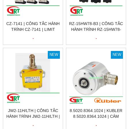
CZ-7141 | CÔNG TẮC HÀNH
RZ-15HW78-B3 | CÔNG TẮC
TRÌNH CZ-7141 | LIMIT
HÀNH TRÌNH RZ-15HW78-
SWITCH CZ-7141 | CNTD
B3 | LIMIT SWITCH RZ-
.
.
15HW78-B3 | GNBER
NEW
NEW
JW2-11H/LTH | CÔNG TẮC
8.5020.8364.1024 | KUBLER
HÀNH TRÌNH JW2-11H/LTH |
8.5020.8364.1024 | CẢM
LIMIT SWITCH JW2-
BIẾN VÒNG QUAY KUBLER
.
.
11H/LTH |
8.5020.8364.1024 |