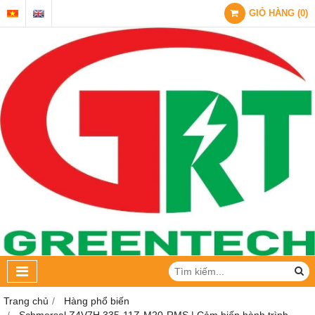
GIỎ HÀNG
(
0
)
Trang chủ
Hàng phổ biến
Schmersal Z4V7H 335-11Z-M20-RMS | Cảm biến hành trình