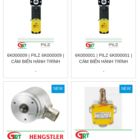
6K000009 | PILZ 6K000009 |
6K000001 | PILZ 6K000001 |
CẢM BIẾN HÀNH TRÌNH
CẢM BIẾN HÀNH TRÌNH
6K000009 | PSEN MLM 1 BA
6K000001 | PSEN MLM 1 BA
.
.
1.1 PRODUCT ID: 6K000009
1.1 SWITCH PRODUCT ID:
| PILZ VIỆT NAM
6K000001 | PILZ VIỆT NAM
NEW
NEW