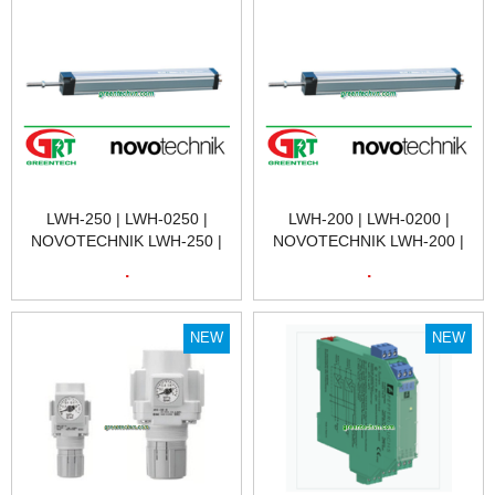
NAM
NAM
LWH-250 | LWH-0250 |
LWH-200 | LWH-0200 |
NOVOTECHNIK LWH-250 |
NOVOTECHNIK LWH-200 |
CẢM BIẾN VỊ TRÍ TUYẾN
CẢM BIẾN VỊ TRÍ TUYẾN
.
.
TÍNH NOVOTECHNIK LWH-
TÍNH NOVOTECHNIK LWH-
250 | POSITION SENSOR
200 | POSITION SENSOR
NOVOTECHNIK LWH-250 |
NOVOTECHNIK LWH-200 |
NEW
NEW
NOVOTECHNIK VIỆT NAM
NOVOTECHNIK VIỆT NAM