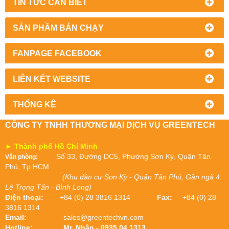
TIN TỨC CẦN BIẾT
SẢN PHẦM BÁN CHẠY
FANPAGE FACEBOOK
LIÊN KẾT WEBSITE
THỐNG KÊ
CÔNG TY TNHH THƯƠNG MẠI DỊCH VỤ GREENTECH
► Thành phố Hồ Chí Minh
Số 33, Đường DC5, Phường Sơn Kỳ, Quận Tân
Văn phòng:
Phú, Tp.HCM
(Khu dân cư Sơn Kỳ - Quận Tân Phú, Gần ngã 4
Lê Trọng Tấn - Bình Long)
Điện thoại:
+84 (0) 28 3816 1314
Fax:
+84 (0) 28
3816 1314
Email:
sales@greentechvn.com
Hotline:
Mr. Nhân - 0935 04 1313