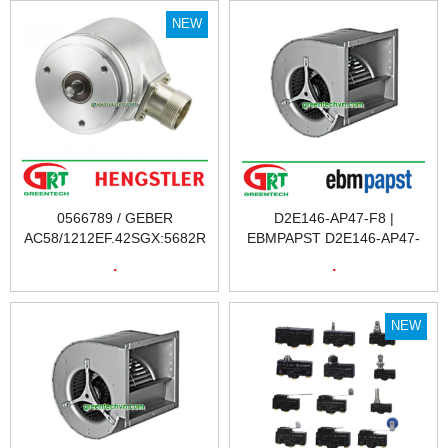
NEW
0566789 / GEBER
D2E146-AP47-F8 |
AC58/1212EF.42SGX:5682R
EBMPAPST D2E146-AP47-
| CẢM BIẾN VÒNG QUAY
F8 | QUẠT | EBMPAPST
.
.
A0566789 / GEBER
D2E146-AP47-F8 | QUẠT
AC58/1212EF.42SGX:5682R
TẢN NHIỆT EBMPAPST
| ENCODER | HENGSTLER
D2E146-AP47-F8 | FAN
NEW
VIỆT NAM
EBMPAPST D2E146-AP47-
F8 | EBM