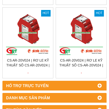
777300 | PILZ VIỆT NAM
777300 | PILZ VIỆT NAM
HOT
HOT
CS AR-20V024 | RƠ LE KỸ
CS-AR-20V024 | RƠ LE KỸ
THUẬT SỐ CS AR-20V024 |
THUẬT SỐ CS-AR-20V024 |
SAFETY RELAY CS AR-
SAFETY RELAY CS-AR-
.
.
20V024 | PIZZATO VIỆT
20V024 | PIZZATO VIỆT
NAM | CS AR-20V024
NAM
HỔ TRỢ TRỰC TUYẾN
DANH MỤC SẢN PHẨM