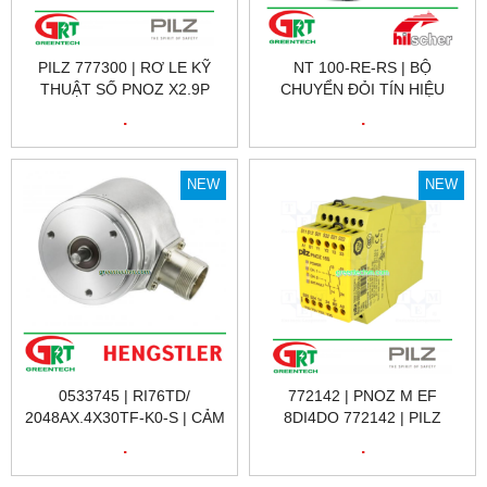
PILZ 777300 | RƠ LE KỸ
NT 100-RE-RS | BỘ
THUẬT SỐ PNOZ X2.9P
CHUYỂN ĐỎI TÍN HIỆU
24VDC 3N/O 1N/C, ID NO.:
HILSCHER NT 100-RE-RS |
.
.
777300
HILSCHER VIỆT NAM
NEW
NEW
0533745 | RI76TD/
772142 | PNOZ M EF
2048AX.4X30TF-K0-S | CẢM
8DI4DO 772142 | PILZ
BIẾN VÒNG QUAY RI76TD/
772142 | RƠ LE KỸ THUẬT
.
.
2048AX.4X30TF-K0-S |
SỐ 772142 | PILZ VIỆT NAM
HENGSTLER VIỆT NAM