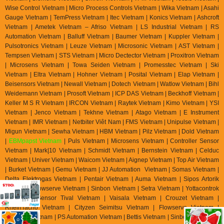
Wise Control Vietnam | Micro Process Controls Vietnam | Wika Vietnam | Asahi
Gauge Vietnam | TemPress Vietnam | Itec Vietnam | Konics Vietnam | Ashcroft
Vietnam | Ametek Vietnam – Afriso Vietnam | LS Industrial Vietnam | RS
Automation Vietnam | Balluff Vietnam | Baumer Vietnam | Kuppler Vietnam |
Pulsotronics Vietnam | Leuze Vietnam | Microsonic Vietnam | AST Vietnam |
Tempsen Vietnam | STS Vietnam | Micro Dectector Vietnam | Proxitron Vietnam
| Microsens Vietnam | Towa Seiden Vietnam | Promesstec Vietnam | Ski
Vietnam | Eltra Vietnam | Hohner Vietnam | Posital Vietnam | Elap Vietnam |
Beisensors Vietnam | Newall Vietnam | Dotech Vietnam | Watlow Vietnam | Bihl
Weidemann Vietnam | Prosoft Vietnam | ICP DAS Vietnam | Beckhoff Vietnam |
Keller M S R Vietnam | IRCON Vietnam | Raytek Vietnam | Kimo Vietnam | YSI
Vietnam | Jenco Vietnam | Tekhne Vietnam | Atago Vietnam | E Instrument
Vietnam | IMR Vietnam | Netbiter Viêt Nam | FMS Vietnam | Unipulse Vietnam |
Migun Vietnam | Sewha Vietnam | HBM Vietnam | Pilz Vietnam | Dold Vietnam
|
EBMpapst Vietnam
| Puls Vietnam | Microsens Vietnam | Controller Sensor
Vietnam | Mark|10 Vietnam | Schmidt Vietnam | Bernstein Vietnam | Celduc
Vietnam | Univer Vietnam | Waicom Vietnam | Aignep Vietnam | Top Air Vietnam
| Burket Vietnam |
Gemu Vietnam
| JJ Automation Vietnam | Somas Vietnam |
Delta Elektrogas Vietnam | Pentair Vietnam | Auma Vietnam | Sipos Artorik
Vietnam | Flowserve Vietnam | Sinbon Vietnam | Setra Vietnam | Yottacontrok
Vietnam | Sensor Tival Vietnam | Vaisala Vietnam | Crouzet Vietnam |
RheinTacho Vietnam | Cityzen Seimitsu Vietnam | Flowserve Vietnam |
Greatork Vietnam | PS Automation Vietnam | Bettis Vietnam | Sinbon Vietnam |