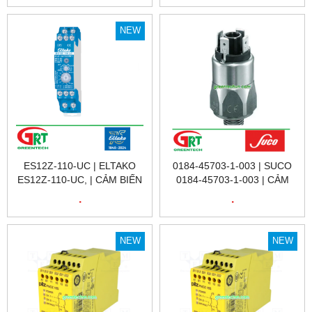
ENCODER KUBLER
8.5020.8364.1024 |KUBLER
NEW
VIỆT NAM
ES12Z-110-UC | ELTAKO
0184-45703-1-003 | SUCO
ES12Z-110-UC, | CẢM BIẾN
0184-45703-1-003 | CẢM
HÀNH TRÌNH ES12Z-110-UC
BIẾN ÁP SUẤT SUCO 0184-
.
.
| ELTAKO VIETNAM | ĐẠI LÝ
45703-1-003 | PRESSURE
ETAKO VIỆT NAM
SENSOR 0184-45703-1-003
| SUCO VIỆT NAM
NEW
NEW