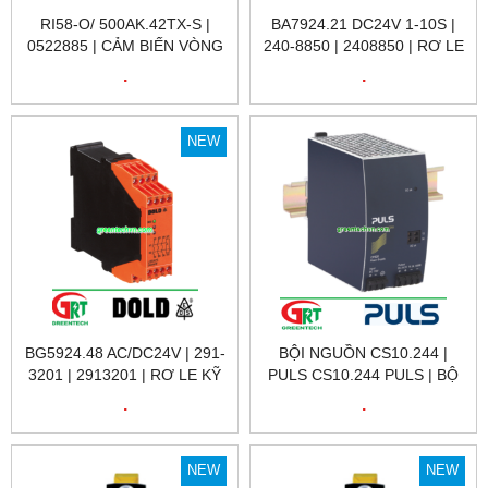
RI58-O/ 500AK.42TX-S |
BA7924.21 DC24V 1-10S |
0522885 | CẢM BIẾN VÒNG
240-8850 | 2408850 | RƠ LE
QUAY RI58-O/ 500AK.42TX-
KỸ THUẬT SỐ 240-8850
.
.
S | ENCODER HENGSTLER
BA7924.21 DC24V 1-10S |
VIỆT NAM
DOLD VIỆT NAM
NEW
BG5924.48 AC/DC24V | 291-
BỘI NGUỒN CS10.244 |
3201 | 2913201 | RƠ LE KỸ
PULS CS10.244 PULS | BỘ
THUẬT SỐ 291-3201 | DOLD
NGUỒN 220VAC / 24VDC
.
.
VIỆT NAM
10A CS10.244 | PULS
VIETNAM
NEW
NEW