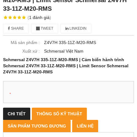
33-11Z-M20-RMS
(
1
đánh giá
)
SHARE
TWEET
LINKEDIN
Mã sản phẩm :
Z4V7H 335-11Z-M20-RMS
Xuất xứ :
Schmersal Việt Nam
Schmersal Z4V7H 335-11Z-M20-RMS | Cảm biến hành trình
Schmersal Z4V7H 33-11Z-M20-RMS | Limit Sensor Schmersal
Z4V7H 33-11Z-M20-RMS
.
CHI TIẾT
THÔNG SỐ KỸ THUẬT
SẢN PHẨM TƯƠNG ĐƯƠNG
LIÊN HỆ