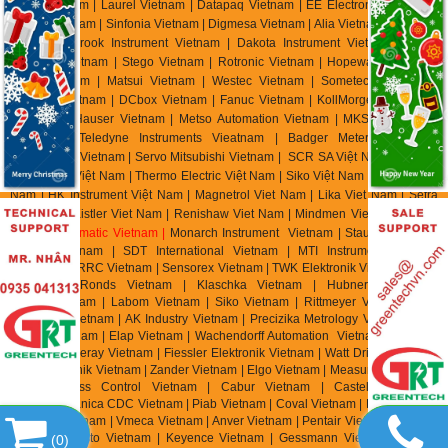
Setra Vietnam | Laurel Vietnam | Datapaq Vietnam | EE Electronik Vietnam |
Banico Vietnam | Sinfonia Vietnam | Digmesa Vietnam | Alia Vietnam | Flowline
Vietnam | Brook Instrument Vietnam | Dakota Instrument Vietnam | Diehl
Metering Vietnam | Stego Vietnam | Rotronic Vietnam | Hopeway Vietnam |
Beko Vietnam | Matsui Vietnam | Westec Vietnam | Sometech Vietnam |
Offshore Vietnam | DCbox Vietnam | Fanuc Vietnam | KollMorgen Vietnam |
Endress & Hauser Vietnam | Metso Automation Vietnam | MKS Instruments
Vietnam | Teledyne Instruments Vieatnam | Badger Meter Vietnam |
Hirschmann Vietnam | Servo Mitsubishi Vietnam | SCR SA Việt Nam | Biotech
Flow Meter Việt Nam | Thermo Electric Việt Nam | Siko Việt Nam | Klinger Việt
Nam | HK Instrument Việt Nam | Magnetrol Viet Nam | Lika Viet Nam | Setra
Viet Nam | Kistler Viet Nam | Renishaw Viet Nam | Mindmen Vietnam |
Airtac
Vietnam
| Gimatic Vietnam |
Monarch Instrument Vietnam | Stauff Vietnam |
Burster Vietnam | SDT International Vietnam | MTI Instrument Vietnam
| Zhuzhou CRRC Vietnam | Sensorex Vietnam | TWK Elektronik Vietnam | ASC
Vietnam | Ronds Vietnam | Klaschka Vietnam | Hubner Vietnam |
Hainzl
Vietnam | Labom Vietnam | Sik
o Vietnam | Rittmeyer Vietnam | TR
Electronic Vietnam | AK In
dustry Vietnam | Precizika Metrology Vietnam | Dis
Sensor Vietnam | Elap Vietnam |
Wachendorff Automation Vietnam | Foxboro
Vietnam | Fireray Vietnam |
Fiessler Elektronik Vietnam | Watt Drive Vietnam |
Murr Elektronik Vietnam | Zander Vietnam | Elgo Vietnam | Measurex Vietnam |
Saia Burgess Control Vietnam | Cabur Vietnam | Castel Vietnam |
Elettromeccanica CDC Vietnam | Piab Vietnam | Coval Vietnam | Fipa Vietnam
| Zimmer Vietnam | Vmeca Vietnam | Anver Vietnam | Pentair Vietnam | Aignep
Vietnam | Festo Vietnam | Keyence Vietnam | Gessmann Vietnam | Balluff
(
0
)