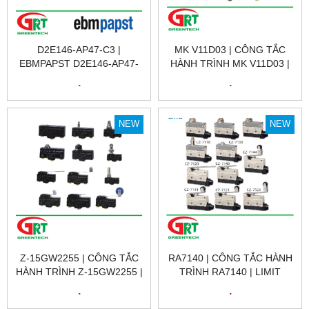
D2E146-AP47-C3 |
MK V11D03 | CÔNG TẮC
EBMPAPST D2E146-AP47-
HÀNH TRÌNH MK V11D03 |
C3 | QUẠT TẢN NHIỆT
LIMIT SWITCH MK V11D03 |
.
.
EBMPAPST D2E146-AP47-
PIZZATO MK V11D03 |
C3 | FAN EBMPAPST
PIZZATO VIỆT NAM
D2E146-AP47-C3 | EBM
NEW
NEW
Z-15GW2255 | CÔNG TẮC
RA7140 | CÔNG TẮC HÀNH
HÀNH TRÌNH Z-15GW2255 |
TRÌNH RA7140 | LIMIT
LIMIT SWITCH Z-15GW2255
SWITCH RA7140 | GNBER
.
.
| OMRON