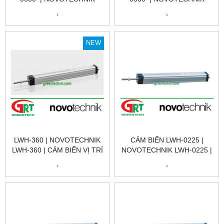
LWH-0600 | CẢM BIẾN VỊ
LWH-0360 | CẢM BIẾN VỊ
.
.
TRÍ TUYẾN TÍNH | LWH-
TRÍ TUYẾN TÍNH | LWH-
0600 | NOVOTECHNIK VIỆT
0360 | NOVOTECHNIK VIỆT
NAM
NAM
NEW
LWH-360 | NOVOTECHNIK
CẢM BIẾN LWH-0225 |
LWH-360 | CẢM BIẾN VỊ TRÍ
NOVOTECHNIK LWH-0225 |
TUYẾN TÍNH | LWH-0360 |
CẢM BIẾN VỊ TRÍ
.
.
NOVOTECHNIK VIỆT NAM
NOVOTECHNIK LWH-0225 |
POSITION SENSOR
NOVOTECHNIK LWH-0225 |
NOVOTECHNIK VIỆT NAM