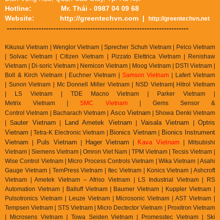
CÔNG TY TNHH THƯƠNG MẠI DỊCH VỤ GREENTECH
► Thành phố Hồ Chí Minh
Số 33, Đường DC5, Phường Sơn Kỳ, Quận Tân
Văn phòng:
Phú, Tp.HCM
(Khu dân cư Sơn Kỳ - Quận Tân Phú, Gần ngã 4
Lê Trọng Tấn - Bình Long)
Điện thoại:
+84 (0) 28 3816 1314
Fax:
+84 (0) 28
3816 1314
Email:
sales@greentechvn.com
Hotline:
Mr. Nhân - 0935 04 1313
►Thành phố Tam Kỳ, Quảng Nam
14/3 Hoàng Diệu Tp. Tam Kỳ, Quảng Nam
Văn phòng & Kho:
Email:
han
@greentechvn.com
Hotline:
Mr. Quang Hân - 0912 63 53 79
►Thành phố Hà Nội
Nhà số 4, Ngõ 63/55 Trần Quốc Vượng, Phường
Văn phòng & Kho:
Dịch Vọng Hậu, Quận Cầu Giấy, Tp. Hà Nội
Hotline:
Mr. Thái - 0987 04 09 68
Website:
http://greentechvn.com
|
http://greentechvn.net
--------------------------------------------------------------------------