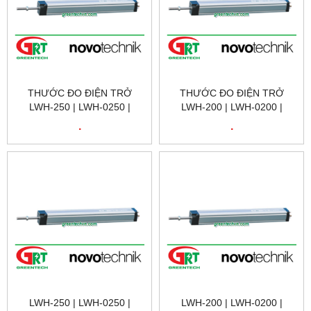
THƯỚC ĐO ĐIỆN TRỞ
THƯỚC ĐO ĐIỆN TRỞ
LWH-250 | LWH-0250 |
LWH-200 | LWH-0200 |
NOVOTECHNIK LWH-250 |
NOVOTECHNIK LWH-200 |
.
.
CẢM BIẾN VỊ TRÍ TUYẾN
CẢM BIẾN VỊ TRÍ TUYẾN
TÍNH NOVOTECHNIK LWH-
TÍNH NOVOTECHNIK LWH-
250 | NOVOTECHNIK VIỆT
200 | NOVOTECHNIK VIỆT
NAM
NAM
LWH-250 | LWH-0250 |
LWH-200 | LWH-0200 |