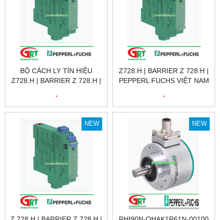
BỘ CÁCH LY TÍN HIỆU
Z728.H | BARRIER Z 728.H |
Z728.H | BARRIER Z 728.H |
PEPPERL FUCHS VIỆT NAM
PEPPERL FUCHS VIỆT NAM
.
.
NEW
NEW
Z 728.H | BARRIER Z 728.H |
RHI90N-OHAK1R61N-00100