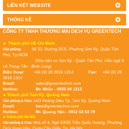
CS AR-20V024 | RƠ LE KỸ
CS-AR-20V024 | RƠ LE KỸ
THUẬT SỐ CS AR-20V024 |
THUẬT SỐ CS-AR-20V024 |
SAFETY RELAY CS AR-
SAFETY RELAY CS-AR-
.
.
20V024 | PIZZATO VIỆT
20V024 | PIZZATO VIỆT
NAM | CS AR-20V024
NAM
HỔ TRỢ TRỰC TUYẾN
DANH MỤC SẢN PHẨM
TIN TỨC CẦN BIẾT
SẢN PHẦM BÁN CHẠY
FANPAGE FACEBOOK
LIÊN KẾT WEBSITE
THỐNG KÊ