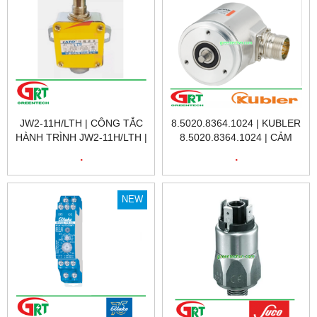
JW2-11H/LTH | CÔNG TẮC
8.5020.8364.1024 | KUBLER
HÀNH TRÌNH JW2-11H/LTH |
8.5020.8364.1024 | CẢM
LIMIT SWITCH JW2-
BIẾN VÒNG QUAY KUBLER
.
.
11H/LTH |
8.5020.8364.1024 |
ENCODER KUBLER
8.5020.8364.1024 |KUBLER
NEW
VIỆT NAM