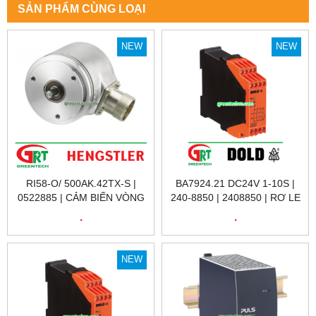
SẢN PHẨM CÙNG LOẠI
NEW
NEW
RI58-O/ 500AK.42TX-S |
BA7924.21 DC24V 1-10S |
0522885 | CẢM BIẾN VÒNG
240-8850 | 2408850 | RƠ LE
QUAY RI58-O/ 500AK.42TX-
KỸ THUẬT SỐ 240-8850
.
.
S | ENCODER HENGSTLER
BA7924.21 DC24V 1-10S |
VIỆT NAM
DOLD VIỆT NAM
NEW