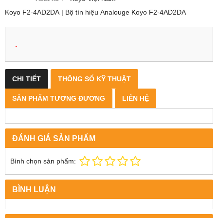
Koyo F2-4AD2DA | Bộ tín hiệu Analouge Koyo F2-4AD2DA
.
CHI TIẾT
THÔNG SỐ KỸ THUẬT
SẢN PHẨM TƯƠNG ĐƯƠNG
LIÊN HỆ
ĐÁNH GIÁ SẢN PHẨM
Bình chọn sản phẩm:
BÌNH LUẬN