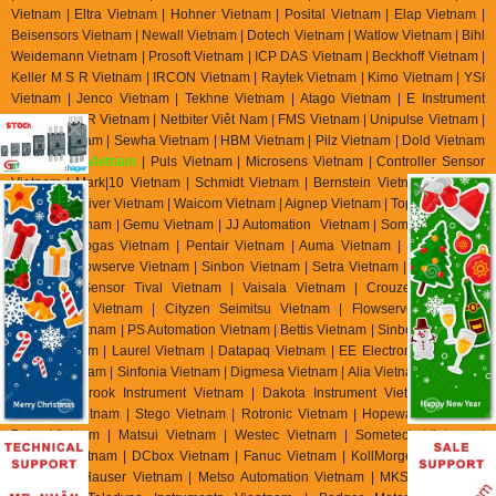
Kikusui Vietnam | Wenglor Vietnam | Sprecher Schuh Vietnam |
Pelco Vietnam
| Solvac Vietnam | Citizen Vietnam |
Pizzato Elettrica Vietnam
| Renishaw
Vietnam | Di-soric Vietnam |
Nemicon Vietnam | Moog Vietnam | DSTI Vietnam |
Boll & Kirch Vietnam | Euchner Vietnam |
Samson Vietnam
| Lafert Vietnam
| Sunon Vietnam | Mc Donnell Miller Vietnam | NSD Vietnam| Hitrol Vietnam
| LS Vietnam | TDE Macno Vietnam | Parker Vietnam |
Metrix
Vietnam
|
SMC Vietnam
|
Gems Sensor &
Asco Vietnam
Control
Vietnam
|
Bacharach Vietnam |
|
Showa Denki Vietnam
auter Vietnam
Land Ametek Vietnam
Vaisala Vietnam
Optris
| S
|
|
|
Vietnam
Bionics Vietnam
Bionics Instrument
| Tetra-K Electronic Vietnam |
|
Vietnam
Puls Vietnam
Hager Vietnam
Kava Vietnam
|
|
|
| Mitsubishi
Vietnam | Siemens Vietnam | Omron Viet Nam | TPM Vietnam | Tecsis Vietnam |
Wise Control Vietnam | Micro Process Controls Vietnam | Wika Vietnam | Asahi
Gauge Vietnam | TemPress Vietnam | Itec Vietnam | Konics Vietnam | Ashcroft
Vietnam | Ametek Vietnam – Afriso Vietnam | LS Industrial Vietnam | RS
Automation Vietnam | Balluff Vietnam | Baumer Vietnam | Kuppler Vietnam |
Pulsotronics Vietnam | Leuze Vietnam | Microsonic Vietnam | AST Vietnam |
Tempsen Vietnam | STS Vietnam | Micro Dectector Vietnam | Proxitron Vietnam
| Microsens Vietnam | Towa Seiden Vietnam | Promesstec Vietnam | Ski
Vietnam | Eltra Vietnam | Hohner Vietnam | Posital Vietnam | Elap Vietnam |
Beisensors Vietnam | Newall Vietnam | Dotech Vietnam | Watlow Vietnam | Bihl
Weidemann Vietnam | Prosoft Vietnam | ICP DAS Vietnam | Beckhoff Vietnam |
Keller M S R Vietnam | IRCON Vietnam | Raytek Vietnam | Kimo Vietnam | YSI