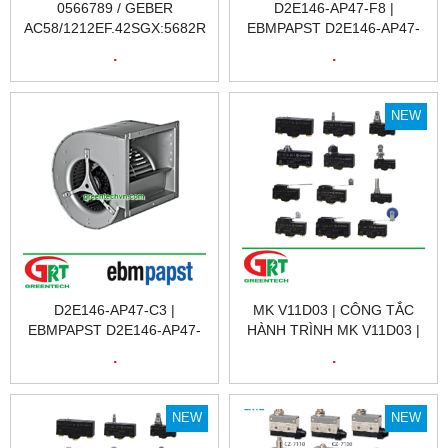
0566789 / GEBER
D2E146-AP47-F8 |
AC58/1212EF.42SGX:5682R
EBMPAPST D2E146-AP47-
| CẢM BIẾN VÒNG QUAY
F8 | QUẠT | EBMPAPST
.
.
A0566789 / GEBER
D2E146-AP47-F8 | QUẠT
AC58/1212EF.42SGX:5682R
TẢN NHIỆT EBMPAPST
| ENCODER | HENGSTLER
D2E146-AP47-F8 | FAN
NEW
VIỆT NAM
EBMPAPST D2E146-AP47-
F8 | EBM
D2E146-AP47-C3 |
MK V11D03 | CÔNG TẮC
EBMPAPST D2E146-AP47-
HÀNH TRÌNH MK V11D03 |
C3 | QUẠT TẢN NHIỆT
LIMIT SWITCH MK V11D03 |
.
.
EBMPAPST D2E146-AP47-
PIZZATO MK V11D03 |
C3 | FAN EBMPAPST
PIZZATO VIỆT NAM
D2E146-AP47-C3 | EBM
NEW
NEW