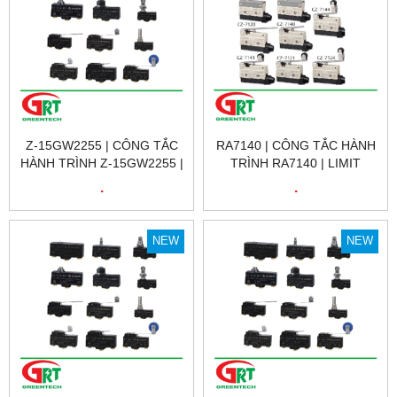
Z-15GW2255 | CÔNG TẮC
RA7140 | CÔNG TẮC HÀNH
HÀNH TRÌNH Z-15GW2255 |
TRÌNH RA7140 | LIMIT
LIMIT SWITCH Z-15GW2255
SWITCH RA7140 | GNBER
.
.
| OMRON
NEW
NEW