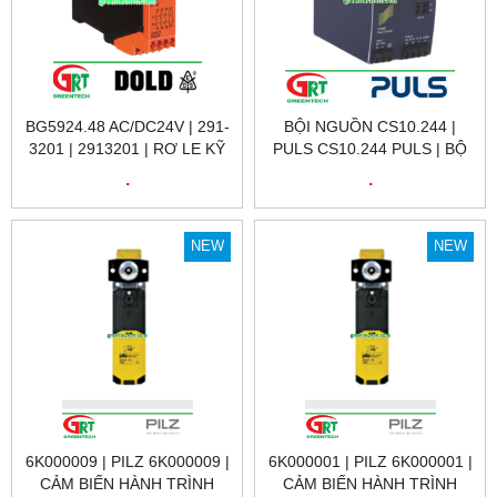
BG5924.48 AC/DC24V | 291-
BỘI NGUỒN CS10.244 |
3201 | 2913201 | RƠ LE KỸ
PULS CS10.244 PULS | BỘ
THUẬT SỐ 291-3201 | DOLD
NGUỒN 220VAC / 24VDC
.
.
VIỆT NAM
10A CS10.244 | PULS
VIETNAM
NEW
NEW
6K000009 | PILZ 6K000009 |
6K000001 | PILZ 6K000001 |
CẢM BIẾN HÀNH TRÌNH
CẢM BIẾN HÀNH TRÌNH