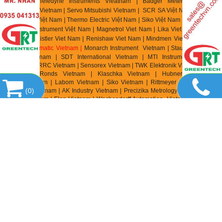
Vietnam | Jenco Vietnam | Tekhne Vietnam | Atago Vietnam | E Instrument
Vietnam | IMR Vietnam | Netbiter Viêt Nam | FMS Vietnam | Unipulse Vietnam |
Migun Vietnam | Sewha Vietnam | HBM Vietnam | Pilz Vietnam | Dold Vietnam
|
EBMpapst Vietnam
| Puls Vietnam | Microsens Vietnam | Controller Sensor
Vietnam | Mark|10 Vietnam | Schmidt Vietnam | Bernstein Vietnam | Celduc
Vietnam | Univer Vietnam | Waicom Vietnam | Aignep Vietnam | Top Air Vietnam
| Burket Vietnam |
Gemu Vietnam
| JJ Automation Vietnam | Somas Vietnam |
Delta Elektrogas Vietnam | Pentair Vietnam | Auma Vietnam | Sipos Artorik
Vietnam | Flowserve Vietnam | Sinbon Vietnam | Setra Vietnam | Yottacontrok
(
0
)
Vietnam | Sensor Tival Vietnam | Vaisala Vietnam | Crouzet Vietnam |
RheinTacho Vietnam | Cityzen Seimitsu Vietnam | Flowserve Vietnam |
Greatork Vietnam | PS Automation Vietnam | Bettis Vietnam | Sinbon Vietnam |
Setra Vietnam | Laurel Vietnam | Datapaq Vietnam | EE Electronik Vietnam |
Banico Vietnam | Sinfonia Vietnam | Digmesa Vietnam | Alia Vietnam | Flowline
Vietnam | Brook Instrument Vietnam | Dakota Instrument Vietnam | Diehl
Metering Vietnam | Stego Vietnam | Rotronic Vietnam | Hopeway Vietnam |
Beko Vietnam | Matsui Vietnam | Westec Vietnam | Sometech Vietnam |
Offshore Vietnam | DCbox Vietnam | Fanuc Vietnam | KollMorgen Vietnam |
Endress & Hauser Vietnam | Metso Automation Vietnam | MKS Instruments
Vietnam | Teledyne Instruments Vieatnam | Badger Meter Vietnam |
Hirschmann Vietnam | Servo Mitsubishi Vietnam | SCR SA Việt Nam | Biotech
Flow Meter Việt Nam | Thermo Electric Việt Nam | Siko Việt Nam | Klinger Việt
Nam | HK Instrument Việt Nam | Magnetrol Viet Nam | Lika Viet Nam | Setra