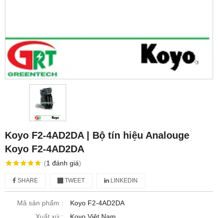
Koyo F2-4AD2DA | Bộ tín hiệu Analouge
Koyo F2-4AD2DA
(
1
đánh giá
)
SHARE
TWEET
LINKEDIN
Mã sản phẩm :
Koyo F2-4AD2DA
Xuất xứ :
Koyo Việt Nam