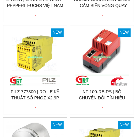
PEPPERL FUCHS VIỆT NAM
| CẢM BIẾN VÒNG QUAY
RHI90N-OHAK1R61N-00100
.
.
| ENCODER RHI90N-
OHAK1R61N-00100 |
PEPPERL FUCHS VIỆT NAM
NEW
NEW
PILZ 777300 | RƠ LE KỸ
NT 100-RE-RS | BỘ
THUẬT SỐ PNOZ X2.9P
CHUYỂN ĐỎI TÍN HIỆU
24VDC 3N/O 1N/C, ID NO.:
HILSCHER NT 100-RE-RS |
.
.
777300
HILSCHER VIỆT NAM
NEW
NEW