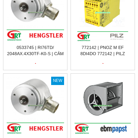
0533745 | RI76TD/
772142 | PNOZ M EF
2048AX.4X30TF-K0-S | CẢM
8DI4DO 772142 | PILZ
BIẾN VÒNG QUAY RI76TD/
772142 | RƠ LE KỸ THUẬT
.
.
2048AX.4X30TF-K0-S |
SỐ 772142 | PILZ VIỆT NAM
HENGSTLER VIỆT NAM
NEW