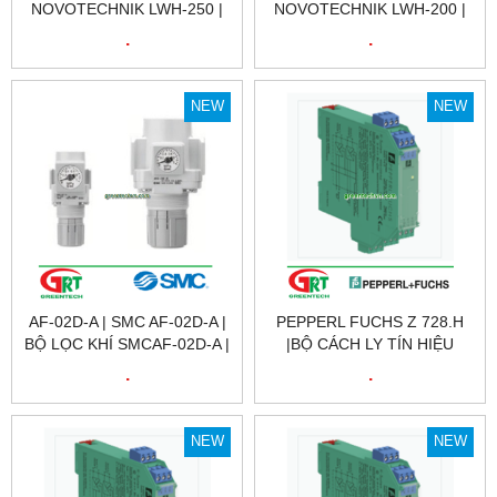
NOVOTECHNIK LWH-250 |
NOVOTECHNIK LWH-200 |
CẢM BIẾN VỊ TRÍ TUYẾN
CẢM BIẾN VỊ TRÍ TUYẾN
.
.
TÍNH NOVOTECHNIK LWH-
TÍNH NOVOTECHNIK LWH-
250 | POSITION SENSOR
200 | POSITION SENSOR
NOVOTECHNIK LWH-250 |
NOVOTECHNIK LWH-200 |
NEW
NEW
NOVOTECHNIK VIỆT NAM
NOVOTECHNIK VIỆT NAM
AF-02D-A | SMC AF-02D-A |
PEPPERL FUCHS Z 728.H
BỘ LỌC KHÍ SMCAF-02D-A |
|BỘ CÁCH LY TÍN HIỆU
AIR FILTER SMC AF-02D-A |
Z728.H | BARRIER Z 728.H |
.
.
SMC VIỆT NAM
PEPPERL FUCHS VIỆT NAM
NEW
NEW