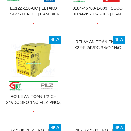
ES12Z-110-UC | ELTAKO
0184-45703-1-003 | SUCO
ES12Z-110-UC, | CẢM BIẾN
0184-45703-1-003 | CẢM
HÀNH TRÌNH ES12Z-110-UC
BIẾN ÁP SUẤT SUCO 0184-
.
.
| ELTAKO VIETNAM | ĐẠI LÝ
45703-1-003 | PRESSURE
ETAKO VIỆT NAM
SENSOR 0184-45703-1-003
| SUCO VIỆT NAM
NEW
NEW
RỜ LE AN TOÀN 1/2-CH
RELAY AN TOÀN PNOZ
24VDC 3NO 1NC PILZ PNOZ
X2.9P 24VDC 3N/O 1N/C
X2.9P 24VDC 3N/O 1N/C |
PILZ – 777300
.
.
777300
NEW
NEW