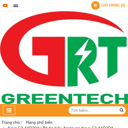
GIỎ HÀNG
(
0
)
Trang chủ
Hàng phổ biến
Koyo F2-4AD2DA | Bộ tín hiệu Analouge Koyo F2-4AD2DA