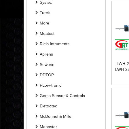
Systec
NOVOT
NOVO
Turck
More
Meatest
Riels Intruments
Apliens
LWH-2
Sewerin
LWH-25
DDTOP
NOVOT
FLow-tronic
PO
NOVOT
Gems Sensor & Controls
NOVO
Elettrotec
McDonnel & Miller
Manostar