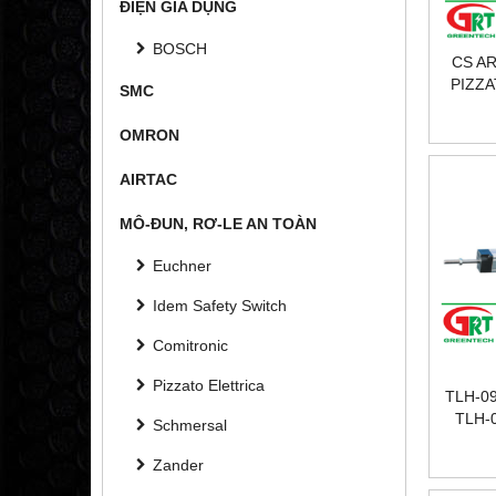
ĐIỆN GIA DỤNG
BOSCH
CS AR
PIZZA
SMC
RƠ L
AR-4
OMRON
TOÀ
PI
AIRTAC
MÔ-ĐUN, RƠ-LE AN TOÀN
Euchner
Idem Safety Switch
Comitronic
Pizzato Elettrica
TLH-0
TLH-0
Schmersal
T
NOVOT
Zander
PO