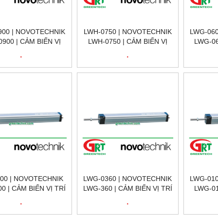
900 | NOVOTECHNIK
LWH-0750 | NOVOTECHNIK
LWG-060
900 | CẢM BIẾN VỊ
LWH-0750 | CẢM BIẾN VỊ
LWG-06
RÍ TUYẾN TÍNH
TRÍ TUYẾN TÍNH
TR
.
.
ECHNIK LWH-0900|
NOVOTECHNIK LWH-0750|
NOVOTEC
SITION SENSOR
POSITION SENSOR
POS
ECHNIK LWH-0900 |
NOVOTECHNIK LWH-0750 |
NOVOTEC
TECHNIK VIỆT NAM
NOVOTECHNIK VIỆT NAM
NOVOTE
00 | NOVOTECHNIK
LWG-0360 | NOVOTECHNIK
LWG-010
0 | CẢM BIẾN VỊ TRÍ
LWG-360 | CẢM BIẾN VỊ TRÍ
LWG-01
TUYẾN TÍNH
TUYẾN TÍNH
TR
.
.
ECHNIK LWG-500 |
NOVOTECHNIK LWG-0360 |
NOVOTEC
SITION SENSOR
POSITION SENSOR
POS