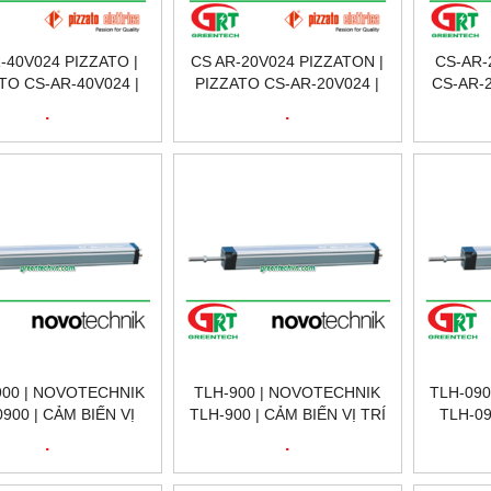
-40V024 PIZZATO |
CS AR-20V024 PIZZATON |
CS-AR-
TO CS-AR-40V024 |
PIZZATO CS-AR-20V024 |
CS-AR-2
E KỸ THUẬT SỐ CS
RƠ LE KỸ THUẬT SỐ CS
THUẬT S
.
.
0V024 | RƠ LE AN
AR-20V024 | RƠ LE AN
RƠ LE
N CS AR-40V024 |
TOÀN CS AR-20V024 |
20V024
ZZATO VIỆT NAM
PIZZATO VIỆT NAM
900 | NOVOTECHNIK
TLH-900 | NOVOTECHNIK
TLH-09
900 | CẢM BIẾN VỊ
TLH-900 | CẢM BIẾN VỊ TRÍ
TLH-09
RÍ TUYẾN TÍNH
TUYẾN TÍNH
TR
.
.
ECHNIK TLH-0900 |
NOVOTECHNIK TLH-900 |
NOVOTE
SITION SENSOR
POSITION SENSOR
POS