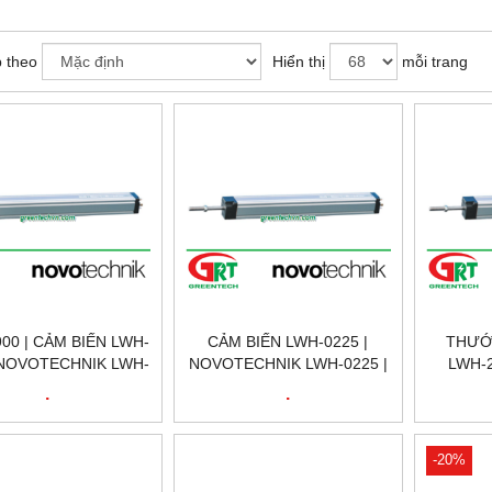
 theo
Hiển thị
mỗi trang
00 | CẢM BIẾN LWH-
CẢM BIẾN LWH-0225 |
THƯỚ
 NOVOTECHNIK LWH-
NOVOTECHNIK LWH-0225 |
LWH-2
 | CẢM BIẾN VỊ TRÍ
CẢM BIẾN VỊ TRÍ
NOVOTE
.
.
TUYẾN TÍNH
NOVOTECHNIK LWH-0225 |
CẢM BI
ECHNIK LWH-0900|
POSITION SENSOR
TÍNH N
900 | NOVOTECHNIK
NOVOTECHNIK LWH-0225 |
250 | 
-20%
VIỆT NAM
NOVOTECHNIK VIỆT NAM