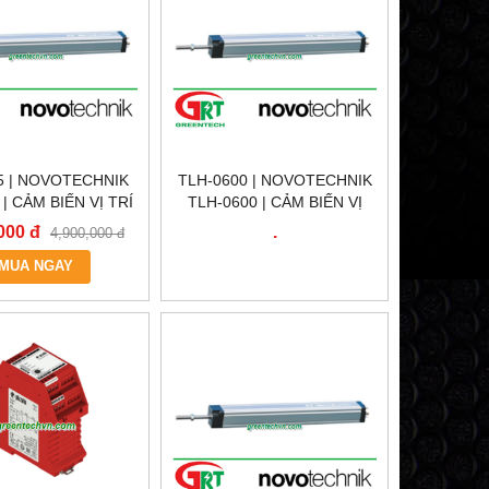
5 | NOVOTECHNIK
TLH-0600 | NOVOTECHNIK
 | CẢM BIẾN VỊ TRÍ
TLH-0600 | CẢM BIẾN VỊ
 TÍNH TR-0025 |
TRÍ TUYẾN TÍNH
000 đ
.
4,900,000 đ
ITION SENSOR
NOVOTECHNIK TLH-0600 |
CHNIK TR-0025 |
MUA NGAY
POSITION SENSOR
CHNIK VIỆT NAM
NOVOTECHNIK TLH-0600 |
NOVOTECHNIK VIỆT NAM |
TLH