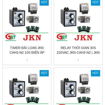
HOT
HOT
TIMER ĐÀI LOAN JKN
RELAY THỜI GIAN 30S
CAH3-N2 10S ĐIỆN ÁP
220VAC JKN CAH3-N2 | JKN
220VAC | JKN VIỆT NAM
VIỆT NAM
.
.
HOT
HOT