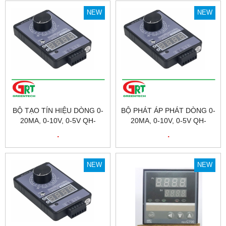
RS485
NEW
NEW
BỘ TẠO TÍN HIỆU DÒNG 0-
BỘ PHÁT ÁP PHÁT DÒNG 0-
20MA, 0-10V, 0-5V QH-
20MA, 0-10V, 0-5V QH-
VISG2-ED | BỘ TẠO TÍN
VISG2-ED | BỘ TẠO TÍN
.
.
HIỆU 0...10V, 4...20MA QH-
HIỆU 0...10V, 4...20MA QH-
VISG2-ED | DÙNG MÔ
VISG2-ED | DÙNG MÔ
PHỎNG TÍN HIỆU
PHỎNG TÍN HIỆU
NEW
NEW
ANALOGUE
ANALOGUE