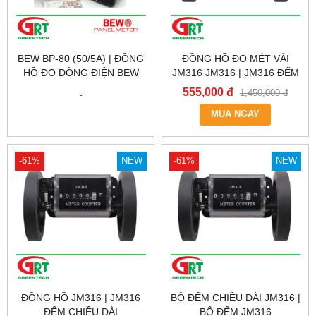
BEW BP-80 (50/5A) | ĐỒNG
ĐỒNG HỒ ĐO MÉT VẢI
HỒ ĐO DÒNG ĐIỆN BEW
JM316 JM316 | JM316 ĐẾM
BP-80 (50/5A) | BEW VIỆT
CHIỀU DÀI
.
555,000 đ
1,450,000 đ
NAM
MUA NGAY
-61%
NEW
-61%
NEW
ĐỒNG HỒ JM316 | JM316
BỘ ĐẾM CHIỀU DÀI JM316 |
ĐẾM CHIỀU DÀI
BỘ ĐẾM JM316