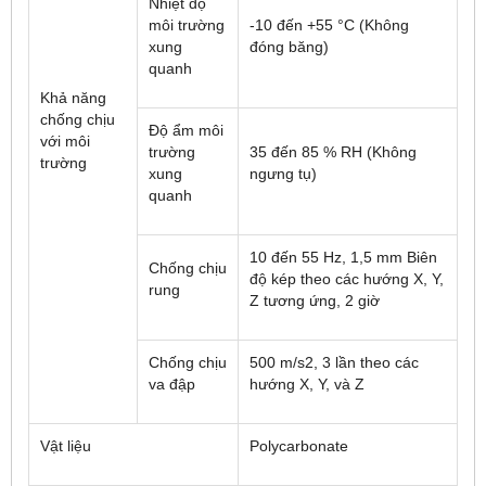
Nhiệt độ
môi trường
-10 đến +55 °C (Không
xung
đóng băng)
quanh
Khả năng
chống chịu
Độ ẩm môi
với môi
trường
35 đến 85 % RH (Không
trường
xung
ngưng tụ)
quanh
10 đến 55 Hz, 1,5 mm Biên
Chống chịu
độ kép theo các hướng X, Y,
rung
Z tương ứng, 2 giờ
Chống chịu
500 m/s
2
, 3 lần theo các
va đập
hướng X, Y, và Z
Vật liệu
Polycarbonate