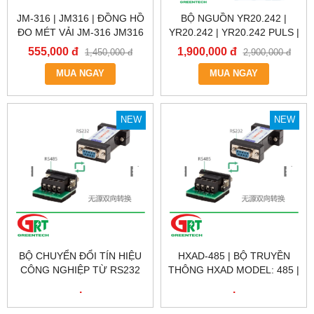
JM-316 | JM316 | ĐỒNG HỒ
BỘ NGUỒN YR20.242 |
ĐO MÉT VẢI JM-316 JM316
YR20.242 | YR20.242 PULS |
| JM316 ĐẾM CHIỀU DÀI
YR20.242 | BỘ NGUỒN 12-
555,000 đ
1,900,000 đ
1,450,000 đ
2,900,000 đ
48V, 2*20A, CODE:
MUA NGAY
YR20.242 | PULS VIETNAM
MUA NGAY
NEW
NEW
BỘ CHUYỂN ĐỔI TÍN HIỆU
HXAD-485 | BỘ TRUYỀN
CÔNG NGHIỆP TỪ RS232
THÔNG HXAD MODEL: 485 |
SANG RS485/RS422 HXAD
BỘ TRUYỀN THÔNG HXAD
.
.
MODEL: 485 | BỘ TRUYỀN
RS232 SANG RS485
THÔNG HXAD RS232 SANG