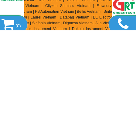
Vietnam | Sensor Tival Vietnam | Vaisala Vietnam | Crouzet Vietnam |
RheinTacho Vietnam | Cityzen Seimitsu Vietnam | Flowserve Vietnam |
Greatork Vietnam | PS Automation Vietnam | Bettis Vietnam | Sinbon Vietnam |
Setra Vietnam | Laurel Vietnam | Datapaq Vietnam | EE Electronik Vietnam |
Banico Vietnam | Sinfonia Vietnam | Digmesa Vietnam | Alia Vietnam | Flowline
(
0
)
Vietnam | Brook Instrument Vietnam | Dakota Instrument Vietnam | Diehl
Metering Vietnam | Stego Vietnam | Rotronic Vietnam | Hopeway Vietnam |
Beko Vietnam | Matsui Vietnam | Westec Vietnam | Sometech Vietnam |
Offshore Vietnam | DCbox Vietnam | Fanuc Vietnam | KollMorgen Vietnam |
Endress & Hauser Vietnam | Metso Automation Vietnam | MKS Instruments
Vietnam | Teledyne Instruments Vieatnam | Badger Meter Vietnam |
Hirschmann Vietnam | Servo Mitsubishi Vietnam | SCR SA Việt Nam | Biotech
Flow Meter Việt Nam | Thermo Electric Việt Nam | Siko Việt Nam | Klinger Việt
Nam | HK Instrument Việt Nam | Magnetrol Viet Nam | Lika Viet Nam | Setra
Viet Nam | Kistler Viet Nam | Renishaw Viet Nam | Mindmen Vietnam |
Airtac
Vietnam
| Gimatic Vietnam |
Monarch Instrument Vietnam | Stauff Vietnam |
Burster Vietnam | SDT International Vietnam | MTI Instrument Vietnam
| Zhuzhou CRRC Vietnam | Sensorex Vietnam | TWK Elektronik Vietnam | ASC
Vietnam | Ronds Vietnam | Klaschka Vietnam | Hubner Vietnam |
Hainzl
Vietnam | Labom Vietnam | Sik
o Vietnam | Rittmeyer Vietnam | TR
Electronic Vietnam | AK In
dustry Vietnam | Precizika Metrology Vietnam | Dis
Sensor Vietnam | Elap Vietnam |
Wachendorff Automation Vietnam | Foxboro
Vietnam | Fireray Vietnam |
Fiessler Elektronik Vietnam | Watt Drive Vietnam |
Murr Elektronik Vietnam | Zander Vietnam | Elgo Vietnam | Measurex Vietnam |
Saia Burgess Control Vietnam | Cabur Vietnam | Castel Vietnam |