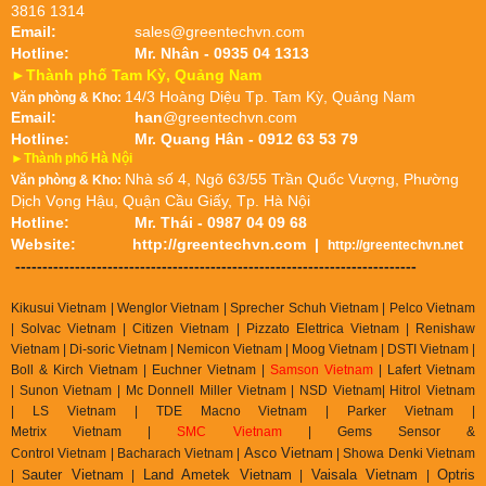
3816 1314
Email:
sales@greentechvn.com
Hotline:
Mr. Nhân - 0935 04 1313
►Thành phố Tam Kỳ, Quảng Nam
14/3 Hoàng Diệu Tp. Tam Kỳ, Quảng Nam
Văn phòng & Kho:
Email:
han
@greentechvn.com
Hotline:
Mr. Quang Hân - 0912 63 53 79
►Thành phố Hà Nội
Nhà số 4, Ngõ 63/55 Trần Quốc Vượng, Phường
Văn phòng & Kho:
Dịch Vọng Hậu, Quận Cầu Giấy, Tp. Hà Nội
Hotline:
Mr. Thái - 0987 04 09 68
Website:
http://greentechvn.com
|
http://greentechvn.net
--------------------------------------------------------------------------
Kikusui Vietnam | Wenglor Vietnam | Sprecher Schuh Vietnam |
Pelco Vietnam
| Solvac Vietnam | Citizen Vietnam |
Pizzato Elettrica Vietnam
| Renishaw
Vietnam | Di-soric Vietnam |
Nemicon Vietnam | Moog Vietnam | DSTI Vietnam |
Boll & Kirch Vietnam | Euchner Vietnam |
Samson Vietnam
| Lafert Vietnam
| Sunon Vietnam | Mc Donnell Miller Vietnam | NSD Vietnam| Hitrol Vietnam
| LS Vietnam | TDE Macno Vietnam | Parker Vietnam |
Metrix
Vietnam
|
SMC Vietnam
|
Gems Sensor &
Asco Vietnam
Control
Vietnam
|
Bacharach Vietnam |
|
Showa Denki Vietnam
auter Vietnam
Land Ametek Vietnam
Vaisala Vietnam
Optris
| S
|
|
|