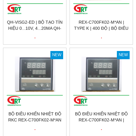
QH-VISG2-ED | BỘ TẠO TÍN
REX-C700FK02-M*AN |
HIỆU 0...10V, 4...20MA QH-
TYPE K | 400 ĐỘ | BỘ ĐIỀU
VISG2-ED | DÙNG MÔ
KHIỂN NHIỆT ĐỘ RKC
.
.
PHỎNG TÍN HIỆU
RREX-C700FK02-M*AN |
ANALOGUE
TYPE K | 400 ĐỘ | RKC VIỆT
NAM
NEW
NEW
BỘ ĐIỀU KHIỂN NHIỆT ĐỘ
BỘ ĐIỀU KHIỂN NHIỆT ĐỘ
RKC REX-C700FK02-M*AN
REX-C700FK02-M*AN |
(RELAY) | RKC VIỆT NAM
ĐỒNG HỒ NHIỆT REX-
.
.
C700FK02-M*AN | RKC VIỆT