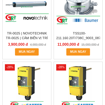
TR-0025 | NOVOTECHNIK
TSS100-
TR-0025 | CẢM BIẾN VỊ TRÍ
211.160.20T/738C_9003_0870
TUYẾN TÍNH TR-0025 |
| ĐỒNG HỒ ĐO NHIỆT
3,900,000 đ
11,000,000 đ
4,900,000 đ
15,000,000 đ
POSITION SENSOR
TSS100-
NOVOTECHNIK TR-0025 |
MUA NGAY
211.160.20T/738C_9003_0870
MUA NGAY
NOVOTECHNIK VIỆT NAM
| PRESSURE GAUGE TSS100-
211.160.20T/738C_9003_0870
| BAUMER
-28%
-28%