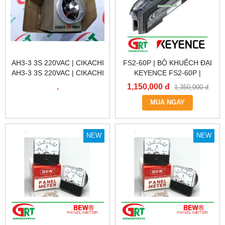
AH3-3 3S 220VAC | CIKACHI
FS2-60P | BỘ KHUẾCH ĐẠI
AH3-3 3S 220VAC | CIKACHI
KEYENCE FS2-60P |
VIỆT NAM
AMPLIFIER FS2-60P |
.
1,150,000 đ
1,350,000 đ
KEYENCE VIỆT NAM
MUA NGAY
NEW
NEW