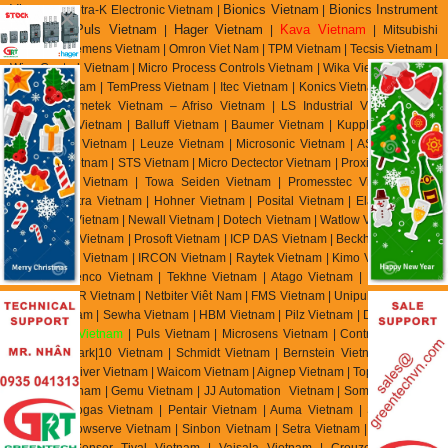
Vietnam
Bionics Vietnam
Bionics Instrument
| Tetra-K Electronic Vietnam |
|
Vietnam
Puls Vietnam
Hager Vietnam
Kava Vietnam
|
|
|
| Mitsubishi
Vietnam | Siemens Vietnam | Omron Viet Nam | TPM Vietnam | Tecsis Vietnam |
Wise Control Vietnam | Micro Process Controls Vietnam | Wika Vietnam | Asahi
Gauge Vietnam | TemPress Vietnam | Itec Vietnam | Konics Vietnam | Ashcroft
Vietnam | Ametek Vietnam – Afriso Vietnam | LS Industrial Vietnam | RS
Automation Vietnam | Balluff Vietnam | Baumer Vietnam | Kuppler Vietnam |
Pulsotronics Vietnam | Leuze Vietnam | Microsonic Vietnam | AST Vietnam |
Tempsen Vietnam | STS Vietnam | Micro Dectector Vietnam | Proxitron Vietnam
| Microsens Vietnam | Towa Seiden Vietnam | Promesstec Vietnam | Ski
Vietnam | Eltra Vietnam | Hohner Vietnam | Posital Vietnam | Elap Vietnam |
Beisensors Vietnam | Newall Vietnam | Dotech Vietnam | Watlow Vietnam | Bihl
Weidemann Vietnam | Prosoft Vietnam | ICP DAS Vietnam | Beckhoff Vietnam |
Keller M S R Vietnam | IRCON Vietnam | Raytek Vietnam | Kimo Vietnam | YSI
Vietnam | Jenco Vietnam | Tekhne Vietnam | Atago Vietnam | E Instrument
Vietnam | IMR Vietnam | Netbiter Viêt Nam | FMS Vietnam | Unipulse Vietnam |
Migun Vietnam | Sewha Vietnam | HBM Vietnam | Pilz Vietnam | Dold Vietnam
|
EBMpapst Vietnam
| Puls Vietnam | Microsens Vietnam | Controller Sensor
Vietnam | Mark|10 Vietnam | Schmidt Vietnam | Bernstein Vietnam | Celduc
Vietnam | Univer Vietnam | Waicom Vietnam | Aignep Vietnam | Top Air Vietnam
| Burket Vietnam |
Gemu Vietnam
| JJ Automation Vietnam | Somas Vietnam |
Delta Elektrogas Vietnam | Pentair Vietnam | Auma Vietnam | Sipos Artorik
Vietnam | Flowserve Vietnam | Sinbon Vietnam | Setra Vietnam | Yottacontrok