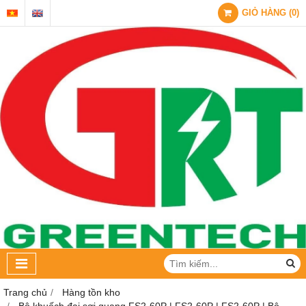
GIỎ HÀNG
(
0
)
Trang chủ
Hàng tồn kho
Bộ khuếch đại sợi quang FS2-60P | FS2-60P | FS2-60P | Bộ