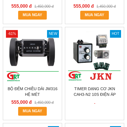
555,000 đ
555,000 đ
1,450,000 đ
1,450,000 đ
MUA NGAY
MUA NGAY
-61%
NEW
HOT
BỘ ĐẾM CHIỀU DÀI JM316
TIMER DẠNG CƠ JKN
HỆ MÉT
CAH3-N2 10S ĐIỆN ÁP
220VAC | JKN VIỆT NAM
555,000 đ
.
1,450,000 đ
MUA NGAY