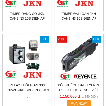
TIMER DẠNG CƠ JKN
TIMER ĐÀI LOAN JKN
CAH3-N3 10S ĐIỆN ÁP
CAH3-N3 10S ĐIỆN ÁP
220VAC | JKN VIỆT NAM
220VAC | JKN VIỆT NAM
.
.
HOT
-14%
HOT
RELAY THỜI GIAN 30S
BỘ KHUẾCH ĐẠI KEYENCE
220VAC JKN CAH3-N3 | JKN
FS2-60P | KEYENCE VIỆT
VIỆT NAM
NAM
.
1,150,000 đ
1,350,000 đ
MUA NGAY