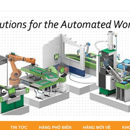
TIN TỨC
HÀNG PHỔ BIẾN
HÀNG MỚI VỀ
KH