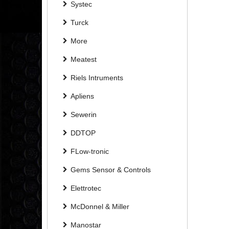
Systec
Turck
More
Meatest
Riels Intruments
Apliens
Sewerin
DDTOP
FLow-tronic
Gems Sensor & Controls
Elettrotec
McDonnel & Miller
Manostar