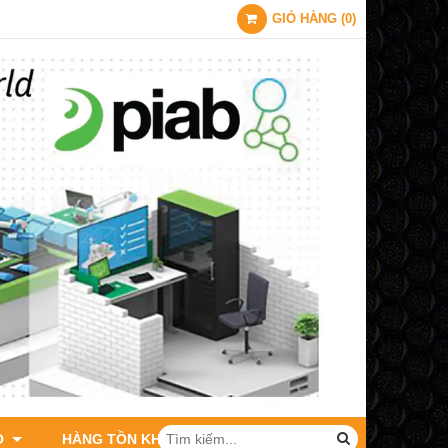
GIỎ HÀNG
(
0
)
O
HÀNG TỒN KHO