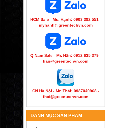
HCM Sale - Ms. Hạnh: 0903 392 551 -
myhanh@greentechvn.com
Q.Nam Sale - Mr. Hân: 0912 635 379 -
han@greentechvn.com
CN Hà Nội - Mr. Thái: 0987040968 -
thai@greentechvn.com
DANH MỤC SẢN PHẨM