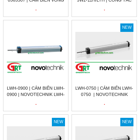
0565307 | CẢM BIẾN VÒNG
JW2-11H/LTH | CÔNG TẮC
QUAY 0565307 |
HÀNH TRÌNH JW2-11H/LTH |
.
.
AC58/0012EK.42CLI |
LIMIT SWITCH JW2-
ENCODER HENGSTLER
11H/LTH |
VIỆT NAM
NEW
LWH-0900 | CẢM BIẾN LWH-
LWH-0750 | CẢM BIẾN LWH-
0900 | NOVOTECHNIK LWH-
0750 | NOVOTECHNIK
0900 | CẢM BIẾN VỊ TRÍ
LWH-0750 | CẢM BIẾN VỊ
.
.
TUYẾN TÍNH
TRÍ TUYẾN TÍNH | LWH-
NOVOTECHNIK LWH-0900|
0750 | NOVOTECHNIK VIỆT
LWH-0900 | NOVOTECHNIK
NAM
NEW
NEW
VIỆT NAM