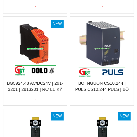
QUAY RI58-O/ 500AK.42TX-
KỸ THUẬT SỐ 240-8850
.
.
S | ENCODER HENGSTLER
BA7924.21 DC24V 1-10S |
VIỆT NAM
DOLD VIỆT NAM
NEW
BG5924.48 AC/DC24V | 291-
BỘI NGUỒN CS10.244 |
3201 | 2913201 | RƠ LE KỸ
PULS CS10.244 PULS | BỘ
THUẬT SỐ 291-3201 | DOLD
NGUỒN 220VAC / 24VDC
.
.
VIỆT NAM
10A CS10.244 | PULS
VIETNAM
NEW
NEW