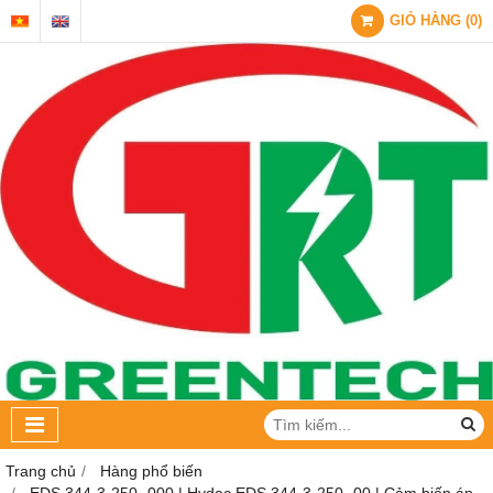
GIỎ HÀNG
(
0
)
Trang chủ
Hàng phổ biến
EDS 344-3-250- 000 | Hydac EDS 344-3-250- 00 | Cảm biến áp