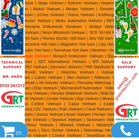
Metering Vietnam | Stego Vietnam | Rotronic Vietnam | Hopeway Vietnam |
Beko Vietnam | Matsui Vietnam | Westec Vietnam | Sometech Vietnam |
Offshore Vietnam | DCbox Vietnam | Fanuc Vietnam | KollMorgen Vietnam |
Endress & Hauser Vietnam | Metso Automation Vietnam | MKS Instruments
Vietnam | Teledyne Instruments Vieatnam | Badger Meter Vietnam |
Hirschmann Vietnam | Servo Mitsubishi Vietnam | SCR SA Việt Nam | Biotech
Flow Meter Việt Nam | Thermo Electric Việt Nam | Siko Việt Nam | Klinger Việt
Nam | HK Instrument Việt Nam | Magnetrol Viet Nam | Lika Viet Nam | Setra
Viet Nam | Kistler Viet Nam | Renishaw Viet Nam | Mindmen Vietnam |
Airtac
Vietnam
| Gimatic Vietnam |
Monarch Instrument Vietnam | Stauff Vietnam |
Burster Vietnam | SDT International Vietnam | MTI Instrument Vietnam
| Zhuzhou CRRC Vietnam | Sensorex Vietnam | TWK Elektronik Vietnam | ASC
Vietnam | Ronds Vietnam | Klaschka Vietnam | Hubner Vietnam |
Hainzl
Vietnam | Labom Vietnam | Sik
o Vietnam | Rittmeyer Vietnam | TR
Electronic Vietnam | AK In
dustry Vietnam | Precizika Metrology Vietnam | Dis
Sensor Vietnam | Elap Vietnam |
Wachendorff Automation Vietnam | Foxboro
Vietnam | Fireray Vietnam |
Fiessler Elektronik Vietnam | Watt Drive Vietnam |
Murr Elektronik Vietnam | Zander Vietnam | Elgo Vietnam | Measurex Vietnam |
Saia Burgess Control Vietnam | Cabur Vietnam | Castel Vietnam |
Elettromeccanica CDC Vietnam | Piab Vietnam | Coval Vietnam | Fipa Vietnam
| Zimmer Vietnam | Vmeca Vietnam | Anver Vietnam | Pentair Vietnam | Aignep
Vietnam | Festo Vietnam | Keyence Vietnam | Gessmann Vietnam | Balluff
Vietnam | Wohner Vietnam | Wieland Vietnam | Weidmuller Vietnam |
Tempatron Vietnam | Telco Sensor Vietnam | TeknoMega Vietnam | Synatel
(
0
)
Vietnam | Turck Vietnam | Condor VietNam | SmartScan VietNam | Knick