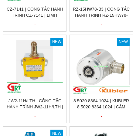
CZ-7141 | CÔNG TẮC HÀNH
RZ-15HW78-B3 | CÔNG TẮC
TRÌNH CZ-7141 | LIMIT
HÀNH TRÌNH RZ-15HW78-
SWITCH CZ-7141 | CNTD
B3 | LIMIT SWITCH RZ-
.
.
15HW78-B3 | GNBER
NEW
NEW
JW2-11H/LTH | CÔNG TẮC
8.5020.8364.1024 | KUBLER
HÀNH TRÌNH JW2-11H/LTH |
8.5020.8364.1024 | CẢM
LIMIT SWITCH JW2-
BIẾN VÒNG QUAY KUBLER
.
.
11H/LTH |
8.5020.8364.1024 |
ENCODER KUBLER
8.5020.8364.1024 |KUBLER
NEW