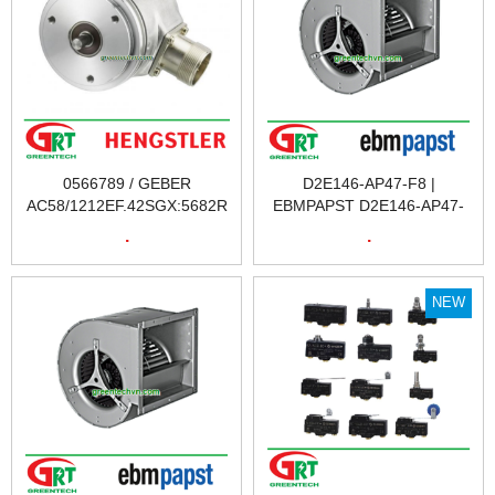
0566789 / GEBER
D2E146-AP47-F8 |
AC58/1212EF.42SGX:5682R
EBMPAPST D2E146-AP47-
| CẢM BIẾN VÒNG QUAY
F8 | QUẠT | EBMPAPST
.
.
A0566789 / GEBER
D2E146-AP47-F8 | QUẠT
AC58/1212EF.42SGX:5682R
TẢN NHIỆT EBMPAPST
| ENCODER | HENGSTLER
D2E146-AP47-F8 | FAN
NEW
VIỆT NAM
EBMPAPST D2E146-AP47-
F8 | EBM