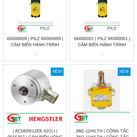
6K000009 | PILZ 6K000009 |
6K000001 | PILZ 6K000001 |
CẢM BIẾN HÀNH TRÌNH
CẢM BIẾN HÀNH TRÌNH
6K000009 | PSEN MLM 1 BA
6K000001 | PSEN MLM 1 BA
.
.
1.1 PRODUCT ID: 6K000009
1.1 SWITCH PRODUCT ID:
| PILZ VIỆT NAM
6K000001 | PILZ VIỆT NAM
NEW
NEW
| AC58/0012EK.42CLI |
JW2-11H/LTH | CÔNG TẮC