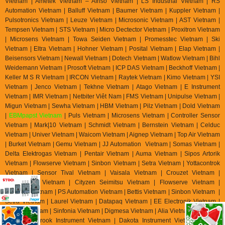
Vietnam | Ametek Vietnam – Afriso Vietnam | LS Industrial Vietnam | RS
Automation Vietnam | Balluff Vietnam | Baumer Vietnam | Kuppler Vietnam |
Pulsotronics Vietnam | Leuze Vietnam | Microsonic Vietnam | AST Vietnam |
Tempsen Vietnam | STS Vietnam | Micro Dectector Vietnam | Proxitron Vietnam
| Microsens Vietnam | Towa Seiden Vietnam | Promesstec Vietnam | Ski
Vietnam | Eltra Vietnam | Hohner Vietnam | Posital Vietnam | Elap Vietnam |
Beisensors Vietnam | Newall Vietnam | Dotech Vietnam | Watlow Vietnam | Bihl
Weidemann Vietnam | Prosoft Vietnam | ICP DAS Vietnam | Beckhoff Vietnam |
Keller M S R Vietnam | IRCON Vietnam | Raytek Vietnam | Kimo Vietnam | YSI
Vietnam | Jenco Vietnam | Tekhne Vietnam | Atago Vietnam | E Instrument
Vietnam | IMR Vietnam | Netbiter Viêt Nam | FMS Vietnam | Unipulse Vietnam |
Migun Vietnam | Sewha Vietnam | HBM Vietnam | Pilz Vietnam | Dold Vietnam
|
EBMpapst Vietnam
| Puls Vietnam | Microsens Vietnam | Controller Sensor
Vietnam | Mark|10 Vietnam | Schmidt Vietnam | Bernstein Vietnam | Celduc
Vietnam | Univer Vietnam | Waicom Vietnam | Aignep Vietnam | Top Air Vietnam
| Burket Vietnam |
Gemu Vietnam
| JJ Automation Vietnam | Somas Vietnam |
Delta Elektrogas Vietnam | Pentair Vietnam | Auma Vietnam | Sipos Artorik
Vietnam | Flowserve Vietnam | Sinbon Vietnam | Setra Vietnam | Yottacontrok
Vietnam | Sensor Tival Vietnam | Vaisala Vietnam | Crouzet Vietnam |
RheinTacho Vietnam | Cityzen Seimitsu Vietnam | Flowserve Vietnam |
Greatork Vietnam | PS Automation Vietnam | Bettis Vietnam | Sinbon Vietnam |
Setra Vietnam | Laurel Vietnam | Datapaq Vietnam | EE Electronik Vietnam |
Banico Vietnam | Sinfonia Vietnam | Digmesa Vietnam | Alia Vietnam | Flowline
Vietnam | Brook Instrument Vietnam | Dakota Instrument Vietnam | Diehl