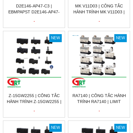
D2E146-AP47-C3 |
MK V11D03 | CÔNG TẮC
EBMPAPST D2E146-AP47-
HÀNH TRÌNH MK V11D03 |
C3 | QUẠT TẢN NHIỆT
LIMIT SWITCH MK V11D03 |
.
.
EBMPAPST D2E146-AP47-
PIZZATO MK V11D03 |
C3 | FAN EBMPAPST
PIZZATO VIỆT NAM
D2E146-AP47-C3 | EBM
NEW
NEW
Z-15GW2255 | CÔNG TẮC
RA7140 | CÔNG TẮC HÀNH
HÀNH TRÌNH Z-15GW2255 |
TRÌNH RA7140 | LIMIT
LIMIT SWITCH Z-15GW2255
SWITCH RA7140 | GNBER
.
.
| OMRON
NEW
NEW