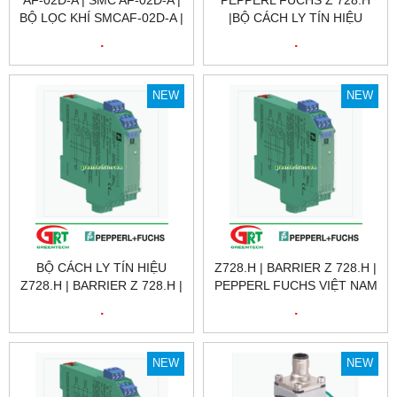
AF-02D-A | SMC AF-02D-A |
PEPPERL FUCHS Z 728.H
BỘ LỌC KHÍ SMCAF-02D-A |
|BỘ CÁCH LY TÍN HIỆU
AIR FILTER SMC AF-02D-A |
Z728.H | BARRIER Z 728.H |
.
.
SMC VIỆT NAM
PEPPERL FUCHS VIỆT NAM
NEW
NEW
BỘ CÁCH LY TÍN HIỆU
Z728.H | BARRIER Z 728.H |
Z728.H | BARRIER Z 728.H |
PEPPERL FUCHS VIỆT NAM
PEPPERL FUCHS VIỆT NAM
.
.
NEW
NEW