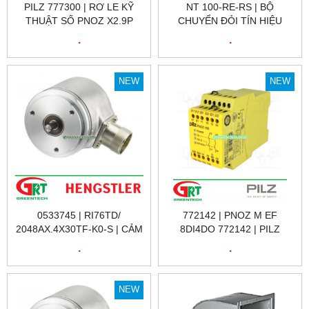
PILZ 777300 | RƠ LE KỸ
NT 100-RE-RS | BỘ
THUẬT SỐ PNOZ X2.9P
CHUYỂN ĐỎI TÍN HIỆU
24VDC 3N/O 1N/C, ID NO.:
HILSCHER NT 100-RE-RS |
.
.
777300
HILSCHER VIỆT NAM
NEW
NEW
0533745 | RI76TD/
772142 | PNOZ M EF
2048AX.4X30TF-K0-S | CẢM
8DI4DO 772142 | PILZ
BIẾN VÒNG QUAY RI76TD/
772142 | RƠ LE KỸ THUẬT
.
.
2048AX.4X30TF-K0-S |
SỐ 772142 | PILZ VIỆT NAM
HENGSTLER VIỆT NAM
NEW