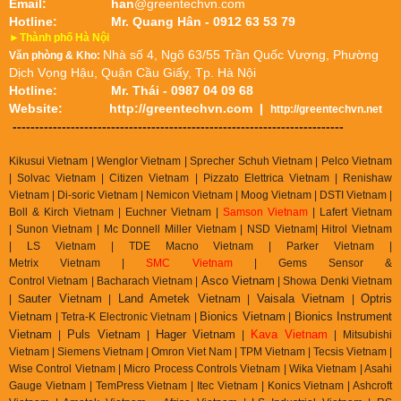
Email:
han
@greentechvn.com
Hotline:
Mr. Quang Hân - 0912 63 53 79
►Thành phố Hà Nội
Nhà số 4, Ngõ 63/55 Trần Quốc Vượng, Phường
Văn phòng & Kho:
Dịch Vọng Hậu, Quận Cầu Giấy, Tp. Hà Nội
Hotline:
Mr. Thái - 0987 04 09 68
Website:
http://greentechvn.com
|
http://greentechvn.net
--------------------------------------------------------------------------
Kikusui Vietnam | Wenglor Vietnam | Sprecher Schuh Vietnam |
Pelco Vietnam
| Solvac Vietnam | Citizen Vietnam |
Pizzato Elettrica Vietnam
| Renishaw
Vietnam | Di-soric Vietnam |
Nemicon Vietnam | Moog Vietnam | DSTI Vietnam |
Boll & Kirch Vietnam | Euchner Vietnam |
Samson Vietnam
| Lafert Vietnam
| Sunon Vietnam | Mc Donnell Miller Vietnam | NSD Vietnam| Hitrol Vietnam
| LS Vietnam | TDE Macno Vietnam | Parker Vietnam |
Metrix
Vietnam
|
SMC Vietnam
|
Gems Sensor &
Asco Vietnam
Control
Vietnam
|
Bacharach Vietnam |
|
Showa Denki Vietnam
auter Vietnam
Land Ametek Vietnam
Vaisala Vietnam
Optris
| S
|
|
|
Vietnam
Bionics Vietnam
Bionics Instrument
| Tetra-K Electronic Vietnam |
|
Vietnam
Puls Vietnam
Hager Vietnam
Kava Vietnam
|
|
|
| Mitsubishi
Vietnam | Siemens Vietnam | Omron Viet Nam | TPM Vietnam | Tecsis Vietnam |
Wise Control Vietnam | Micro Process Controls Vietnam | Wika Vietnam | Asahi
Gauge Vietnam | TemPress Vietnam | Itec Vietnam | Konics Vietnam | Ashcroft