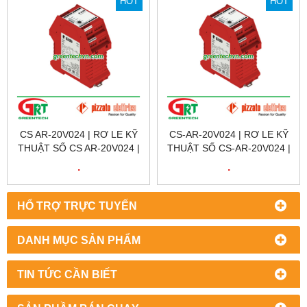
HOT
HOT
CS AR-20V024 | RƠ LE KỸ
CS-AR-20V024 | RƠ LE KỸ
THUẬT SỐ CS AR-20V024 |
THUẬT SỐ CS-AR-20V024 |
SAFETY RELAY CS AR-
SAFETY RELAY CS-AR-
.
.
20V024 | PIZZATO VIỆT
20V024 | PIZZATO VIỆT
NAM | CS AR-20V024
NAM
HỔ TRỢ TRỰC TUYẾN
DANH MỤC SẢN PHẨM
TIN TỨC CẦN BIẾT