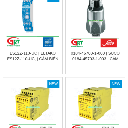
VIỆT NAM
ES12Z-110-UC | ELTAKO
0184-45703-1-003 | SUCO
ES12Z-110-UC, | CẢM BIẾN
0184-45703-1-003 | CẢM
HÀNH TRÌNH ES12Z-110-UC
BIẾN ÁP SUẤT SUCO 0184-
.
.
| ELTAKO VIETNAM | ĐẠI LÝ
45703-1-003 | PRESSURE
ETAKO VIỆT NAM
SENSOR 0184-45703-1-003
| SUCO VIỆT NAM
NEW
NEW