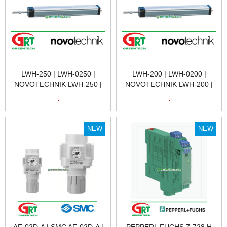
LWH-250 | LWH-0250 |
LWH-200 | LWH-0200 |
NOVOTECHNIK LWH-250 |
NOVOTECHNIK LWH-200 |
CẢM BIẾN VỊ TRÍ TUYẾN
CẢM BIẾN VỊ TRÍ TUYẾN
.
.
TÍNH NOVOTECHNIK LWH-
TÍNH NOVOTECHNIK LWH-
250 | POSITION SENSOR
200 | POSITION SENSOR
NOVOTECHNIK LWH-250 |
NOVOTECHNIK LWH-200 |
NEW
NEW
NOVOTECHNIK VIỆT NAM
NOVOTECHNIK VIỆT NAM