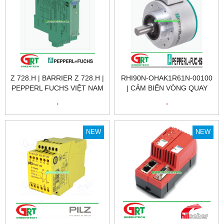
Z 728.H | BARRIER Z 728.H |
RHI90N-OHAK1R61N-00100
PEPPERL FUCHS VIỆT NAM
| CẢM BIẾN VÒNG QUAY
RHI90N-OHAK1R61N-00100
.
.
| ENCODER RHI90N-
OHAK1R61N-00100 |
PEPPERL FUCHS VIỆT NAM
NEW
NEW