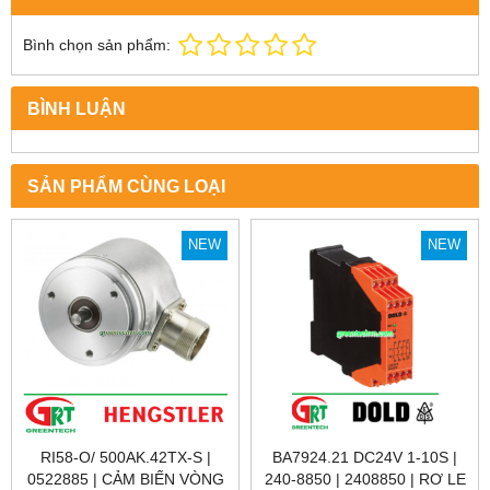
Bình chọn sản phẩm:
BÌNH LUẬN
SẢN PHẨM CÙNG LOẠI
NEW
NEW
RI58-O/ 500AK.42TX-S |
BA7924.21 DC24V 1-10S |
0522885 | CẢM BIẾN VÒNG
240-8850 | 2408850 | RƠ LE