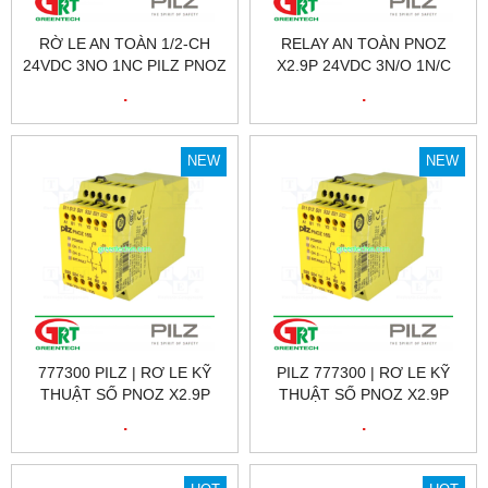
RỜ LE AN TOÀN 1/2-CH
RELAY AN TOÀN PNOZ
24VDC 3NO 1NC PILZ PNOZ
X2.9P 24VDC 3N/O 1N/C
X2.9P 24VDC 3N/O 1N/C |
PILZ – 777300
.
.
777300
NEW
NEW
777300 PILZ | RƠ LE KỸ
PILZ 777300 | RƠ LE KỸ
THUẬT SỐ PNOZ X2.9P
THUẬT SỐ PNOZ X2.9P
24VDC 3N/O 1N/C, ID NO.:
24VDC 3N/O 1N/C, ID NO.:
.
.
777300 | PILZ VIỆT NAM
777300 | PILZ VIỆT NAM