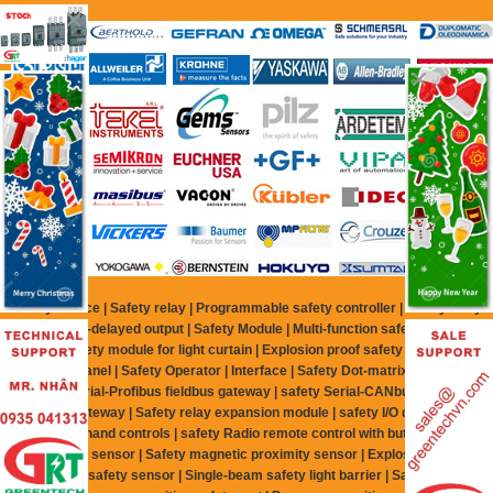
Safety Device | Safety relay | Programmable safety controller | Safety relay
with time-delayed output | Safety Module | Multi-function safety relay |
Multing safety module for light curtain | Explosion proof safety relay | Safe
control panel | Safety Operator | Interface | Safety Dot-matrix display |
safety Serial-Profibus fieldbus gateway | safety Serial-CANbus | Safety
fieldbus gateway | Safety relay expansion module | safety I/O distributor |
safety two-hand controls | safety Radio remote control with button | Safety
proximity sensor | Safety magnetic proximity sensor | Explosion proof
magnetic safety sensor | Single-beam safety light barrier | Safety Light