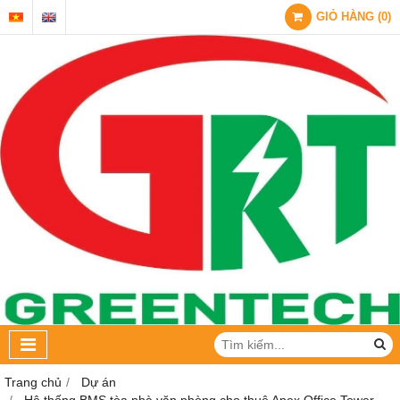
GIỎ HÀNG
(
0
)
Trang chủ
Dự án
Hệ thống BMS tòa nhà văn phòng cho thuê Apex Office Tower