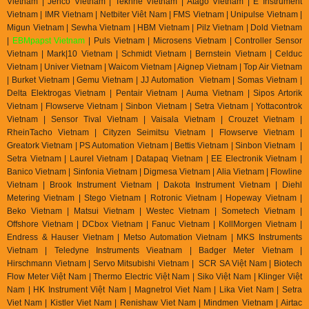
Vietnam | Jenco Vietnam | Tekhne Vietnam | Atago Vietnam | E Instrument
Vietnam | IMR Vietnam | Netbiter Viêt Nam | FMS Vietnam | Unipulse Vietnam |
Migun Vietnam | Sewha Vietnam | HBM Vietnam | Pilz Vietnam | Dold Vietnam
|
EBMpapst Vietnam
| Puls Vietnam | Microsens Vietnam | Controller Sensor
Vietnam | Mark|10 Vietnam | Schmidt Vietnam | Bernstein Vietnam | Celduc
Vietnam | Univer Vietnam | Waicom Vietnam | Aignep Vietnam | Top Air Vietnam
| Burket Vietnam |
Gemu Vietnam
| JJ Automation Vietnam | Somas Vietnam |
Delta Elektrogas Vietnam | Pentair Vietnam | Auma Vietnam | Sipos Artorik
Vietnam | Flowserve Vietnam | Sinbon Vietnam | Setra Vietnam | Yottacontrok
Vietnam | Sensor Tival Vietnam | Vaisala Vietnam | Crouzet Vietnam |
RheinTacho Vietnam | Cityzen Seimitsu Vietnam | Flowserve Vietnam |
Greatork Vietnam | PS Automation Vietnam | Bettis Vietnam | Sinbon Vietnam |
Setra Vietnam | Laurel Vietnam | Datapaq Vietnam | EE Electronik Vietnam |
Banico Vietnam | Sinfonia Vietnam | Digmesa Vietnam | Alia Vietnam | Flowline
Vietnam | Brook Instrument Vietnam | Dakota Instrument Vietnam | Diehl
Metering Vietnam | Stego Vietnam | Rotronic Vietnam | Hopeway Vietnam |
Beko Vietnam | Matsui Vietnam | Westec Vietnam | Sometech Vietnam |
Offshore Vietnam | DCbox Vietnam | Fanuc Vietnam | KollMorgen Vietnam |
Endress & Hauser Vietnam | Metso Automation Vietnam | MKS Instruments
Vietnam | Teledyne Instruments Vieatnam | Badger Meter Vietnam |
Hirschmann Vietnam | Servo Mitsubishi Vietnam | SCR SA Việt Nam | Biotech
Flow Meter Việt Nam | Thermo Electric Việt Nam | Siko Việt Nam | Klinger Việt
Nam | HK Instrument Việt Nam | Magnetrol Viet Nam | Lika Viet Nam | Setra
Viet Nam | Kistler Viet Nam | Renishaw Viet Nam | Mindmen Vietnam |
Airtac