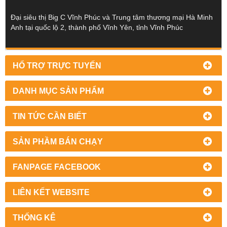
Đại siêu thị Big C Vĩnh Phúc và Trung tâm thương mại Hà Minh
Anh tại quốc lộ 2, thành phố Vĩnh Yên, tỉnh Vĩnh Phúc
HỔ TRỢ TRỰC TUYẾN
DANH MỤC SẢN PHẨM
TIN TỨC CẦN BIẾT
SẢN PHẦM BÁN CHẠY
FANPAGE FACEBOOK
LIÊN KẾT WEBSITE
THỐNG KÊ