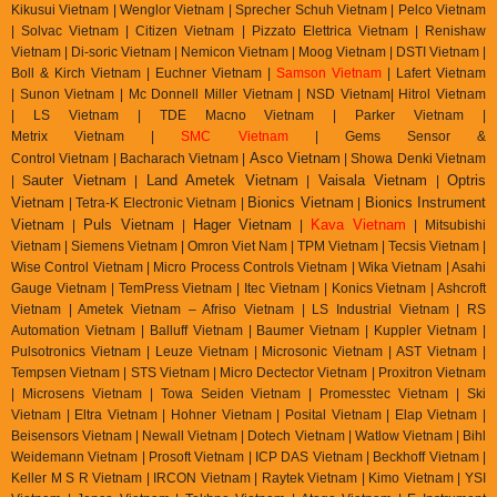
Kikusui Vietnam | Wenglor Vietnam | Sprecher Schuh Vietnam |
Pelco Vietnam
| Solvac Vietnam | Citizen Vietnam |
Pizzato Elettrica Vietnam
| Renishaw
Vietnam | Di-soric Vietnam |
Nemicon Vietnam | Moog Vietnam | DSTI Vietnam |
Boll & Kirch Vietnam | Euchner Vietnam |
Samson Vietnam
| Lafert Vietnam
| Sunon Vietnam | Mc Donnell Miller Vietnam | NSD Vietnam| Hitrol Vietnam
| LS Vietnam | TDE Macno Vietnam | Parker Vietnam |
Metrix
Vietnam
|
SMC Vietnam
|
Gems Sensor &
Asco Vietnam
Control
Vietnam
|
Bacharach Vietnam |
|
Showa Denki Vietnam
auter Vietnam
Land Ametek Vietnam
Vaisala Vietnam
Optris
| S
|
|
|
Vietnam
Bionics Vietnam
Bionics Instrument
| Tetra-K Electronic Vietnam |
|
Vietnam
Puls Vietnam
Hager Vietnam
Kava Vietnam
|
|
|
| Mitsubishi
Vietnam | Siemens Vietnam | Omron Viet Nam | TPM Vietnam | Tecsis Vietnam |
Wise Control Vietnam | Micro Process Controls Vietnam | Wika Vietnam | Asahi
Gauge Vietnam | TemPress Vietnam | Itec Vietnam | Konics Vietnam | Ashcroft
Vietnam | Ametek Vietnam – Afriso Vietnam | LS Industrial Vietnam | RS
Automation Vietnam | Balluff Vietnam | Baumer Vietnam | Kuppler Vietnam |
Pulsotronics Vietnam | Leuze Vietnam | Microsonic Vietnam | AST Vietnam |
Tempsen Vietnam | STS Vietnam | Micro Dectector Vietnam | Proxitron Vietnam
| Microsens Vietnam | Towa Seiden Vietnam | Promesstec Vietnam | Ski
Vietnam | Eltra Vietnam | Hohner Vietnam | Posital Vietnam | Elap Vietnam |
Beisensors Vietnam | Newall Vietnam | Dotech Vietnam | Watlow Vietnam | Bihl
Weidemann Vietnam | Prosoft Vietnam | ICP DAS Vietnam | Beckhoff Vietnam |
Keller M S R Vietnam | IRCON Vietnam | Raytek Vietnam | Kimo Vietnam | YSI