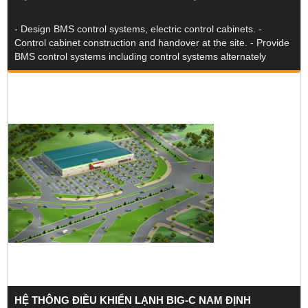
- Design BMS control systems, electric control cabinets. -
Control cabinet construction and handover at the site. - Provide
BMS control systems including control systems alternately
Chiller, AHU controller, the control system cold storage tank to
save energy, ventilation control, air monitoring energy
consumption (BTU) , devices such as sensors, valves and
damper actuators ... - T & C at the site, programming guides
and user handover to the customer.
HỆ THÔNG ĐIỀU KHIỂN LẠNH BIG-C NAM ĐỊNH