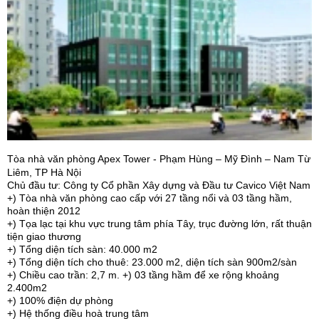
Tòa nhà văn phòng Apex Tower -
Phạm Hùng
– Mỹ Đình – Nam Từ
Liêm, TP Hà Nội
Chủ đầu tư: Công ty Cổ phần Xây dựng và Đầu tư Cavico Việt Nam
+) Tòa nhà văn phòng cao cấp với 27 tầng nổi và 03 tầng hầm,
hoàn thiện 2012
+) Tọa lạc tại khu vực trung tâm phía Tây, trục đường lớn, rất thuận
tiện giao thương
+) Tổng diện tích sàn: 40.000 m2
+) Tổng diện tích cho thuê: 23.000 m2, diện tích sàn 900m2/sàn
+) Chiều cao trần: 2,7 m. +) 03 tầng hầm để xe rộng khoảng
2.400m2
+) 100% điện dự phòng
+) Hệ thống điều hoà trung tâm