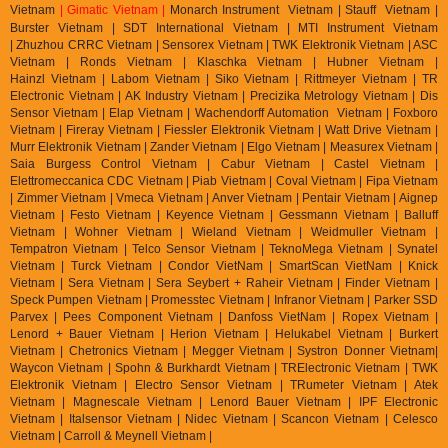
Vietnam
| Gimatic Vietnam |
Monarch Instrument Vietnam | Stauff Vietnam |
Burster Vietnam | SDT International Vietnam | MTI Instrument Vietnam
| Zhuzhou CRRC Vietnam | Sensorex Vietnam | TWK Elektronik Vietnam | ASC
Vietnam | Ronds Vietnam | Klaschka Vietnam | Hubner Vietnam |
Hainzl
Vietnam | Labom Vietnam | Sik
o Vietnam | Rittmeyer Vietnam | TR
Electronic Vietnam | AK In
dustry Vietnam | Precizika Metrology Vietnam | Dis
Sensor Vietnam | Elap Vietnam |
Wachendorff Automation Vietnam | Foxboro
Vietnam | Fireray Vietnam |
Fiessler Elektronik Vietnam | Watt Drive Vietnam |
Murr Elektronik Vietnam | Zander Vietnam | Elgo Vietnam | Measurex Vietnam |
Saia Burgess Control Vietnam | Cabur Vietnam | Castel Vietnam |
Elettromeccanica CDC Vietnam | Piab Vietnam | Coval Vietnam | Fipa Vietnam
| Zimmer Vietnam | Vmeca Vietnam | Anver Vietnam | Pentair Vietnam | Aignep
Vietnam | Festo Vietnam | Keyence Vietnam | Gessmann Vietnam | Balluff
Vietnam | Wohner Vietnam | Wieland Vietnam | Weidmuller Vietnam |
Tempatron Vietnam | Telco Sensor Vietnam | TeknoMega Vietnam | Synatel
Vietnam | Turck Vietnam | Condor VietNam | SmartScan VietNam | Knick
Vietnam | Sera Vietnam | Sera Seybert + Raheir Vietnam | Finder Vietnam |
Speck Pumpen Vietnam | Promesstec Vietnam | Infranor Vietnam | Parker SSD
Parvex |
Pees Component Vietnam | Danfoss VietNam | Ropex Vietnam |
Lenord + Bauer Vietnam | Herion Vietnam | Helukabel Vietnam | Burkert
Vietnam | Chetronics Vietnam | Megger Vietnam | Systron Donner Vietnam|
Waycon Vietnam | Spohn & Burkhardt Vietnam | TRElectronic Vietnam | TWK
Elektronik Vietnam | Electro Sensor Vietnam | TRumeter Vietnam | Atek
Vietnam | Magnescale Vietnam | Lenord Bauer Vietnam | IPF Electronic
Vietnam | Italsensor Vietnam | Nidec Vietnam | Scancon Vietnam | Celesco
Vietnam | Carroll & Meynell Vietnam |