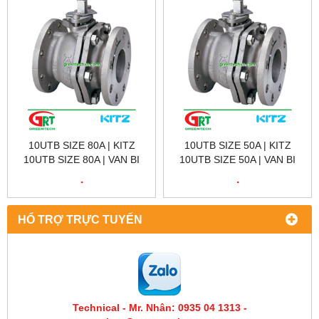
10UTB SIZE 80A | KITZ
10UTB SIZE 50A | KITZ
10UTB SIZE 80A | VAN BI
10UTB SIZE 50A | VAN BI
KITZ 10UTB | STAINLESS
KITZ 10UTB | STAINLESS
.
.
STEEL BAL VALVE | KITZ
STEEL BAL VALVE | KITZ
VIETNAM
VIETNAM
HỔ TRỢ TRỰC TUYẾN
Technical - Mr. Nhân: 0935 04 1313 -