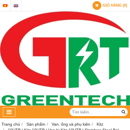
GIỎ HÀNG
(
0
)
Trang chủ
Sản phẩm
Van, ống và phụ kiện
Kitz
10UTB | Kitz 10UTB | Van bi Kitz 10UTB | Stainless Steel Bal