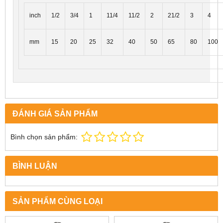
inch
1/2
3/4
1
11/4
11/2
2
21/2
3
4
mm
15
20
25
32
40
50
65
80
100
ĐÁNH GIÁ SẢN PHẨM
Bình chọn sản phẩm:
BÌNH LUẬN
SẢN PHẨM CÙNG LOẠI