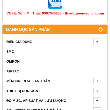
CN Hà Nội - Mr. Thái: 0987040968 - thai@greentechvn.com
DANH MỤC SẢN PHẨM
ĐIỆN GIA DỤNG
SMC
OMRON
AIRTAC
MÔ-ĐUN, RƠ-LE AN TOÀN
THIẾT BỊ ĐÓNG/CẮT
ĐO MỨC, ÁP SUẤT VÀ LƯU LƯỢNG