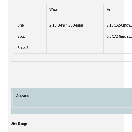
Water
Air
Shell
2.10(8-inch,200-mm)
2.10(1/2-6inch
Seat
-
0.6(1/2-8inch,
Back Seat
-
-
Drawing
Size Range