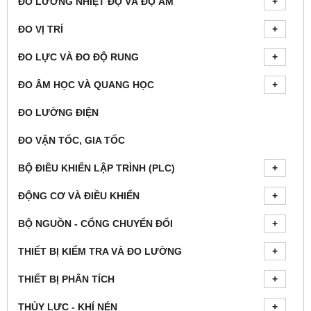
ĐO LƯỜNG NHIỆT ĐỘ VÀ ĐỘ ẨM
ĐO VỊ TRÍ
ĐO LỰC VÀ ĐO ĐỘ RUNG
ĐO ÂM HỌC VÀ QUANG HỌC
ĐO LƯỜNG ĐIỆN
ĐO VẬN TỐC, GIA TỐC
BỘ ĐIỀU KHIỂN LẬP TRÌNH (PLC)
ĐỘNG CƠ VÀ ĐIỀU KHIỂN
BỘ NGUỒN - CỔNG CHUYỂN ĐỔI
THIẾT BỊ KIỂM TRA VÀ ĐO LƯỜNG
THIẾT BỊ PHÂN TÍCH
THỦY LỰC - KHÍ NÉN