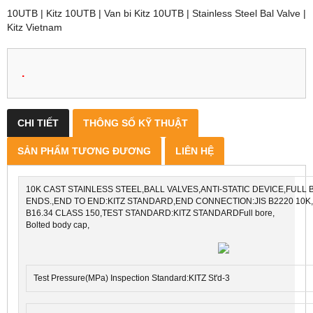
10UTB | Kitz 10UTB | Van bi Kitz 10UTB | Stainless Steel Bal Valve |
Kitz Vietnam
.
CHI TIẾT
THÔNG SỐ KỸ THUẬT
SẢN PHẨM TƯƠNG ĐƯƠNG
LIÊN HỆ
10K CAST STAINLESS STEEL,BALL VALVES,ANTI-STATIC DEVICE,FULL
ENDS.,END TO END:KITZ STANDARD,END CONNECTION:JIS B2220 10
B16.34 CLASS 150,TEST STANDARD:KITZ STANDARDFull bore,
Bolted body cap,
Test Pressure(MPa) Inspection Standard:KITZ St'd-3