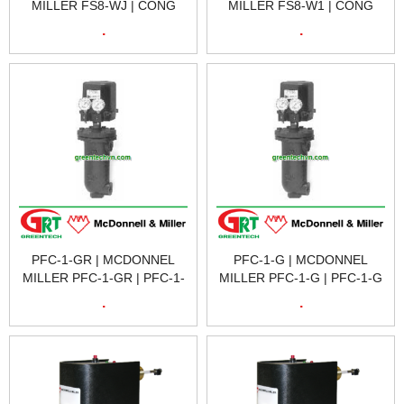
MILLER FS8-WJ | CÔNG
MILLER FS8-W1 | CÔNG
TẮC DÒNG CHẢY FS8-WJ |
TẮC DÒNG CHẢY FS8-W1 |
.
.
FS8-WJ 120602 FLOW
FS8-W1 20601 FLOW
SWITCH
SWITCH
PFC-1-GR | MCDONNEL
PFC-1-G | MCDONNEL
MILLER PFC-1-GR | PFC-1-
MILLER PFC-1-G | PFC-1-G
GR 180801 REVERSE
180800 DIRECT ACTING
.
.
ACTING PNEUMATIC
PNEUMATIC LIQUID LEVEL
LIQUID LEVEL
CONTROL