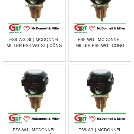
FS8-WG-SL | MCDONNEL
FS8-WG | MCDONNEL
MILLER FS8-WG-SL | CÔNG
MILLER FS8-WG | CÔNG
TẮC DÒNG CHẢY FS8-WG-
TẮC DÒNG CHẢY FS8-WG |
.
.
SL | FS8-WG-SL 120604
FS8-WG 120603 FLOW
FLOW SWITCH
SWITCH
FS8-WJ | MCDONNEL
FS8-W1 | MCDONNEL