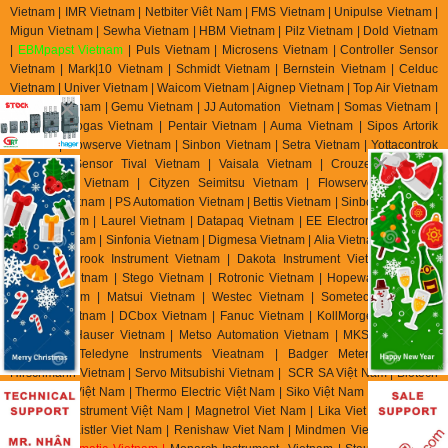
Vietnam | IMR Vietnam | Netbiter Viêt Nam | FMS Vietnam | Unipulse Vietnam |
Migun Vietnam | Sewha Vietnam | HBM Vietnam | Pilz Vietnam | Dold Vietnam
|
EBMpapst Vietnam
| Puls Vietnam | Microsens Vietnam | Controller Sensor
Vietnam | Mark|10 Vietnam | Schmidt Vietnam | Bernstein Vietnam | Celduc
Vietnam | Univer Vietnam | Waicom Vietnam | Aignep Vietnam | Top Air Vietnam
| Burket Vietnam |
Gemu Vietnam
| JJ Automation Vietnam | Somas Vietnam |
Delta Elektrogas Vietnam | Pentair Vietnam | Auma Vietnam | Sipos Artorik
Vietnam | Flowserve Vietnam | Sinbon Vietnam | Setra Vietnam | Yottacontrok
Vietnam | Sensor Tival Vietnam | Vaisala Vietnam | Crouzet Vietnam |
RheinTacho Vietnam | Cityzen Seimitsu Vietnam | Flowserve Vietnam |
Greatork Vietnam | PS Automation Vietnam | Bettis Vietnam | Sinbon Vietnam |
Setra Vietnam | Laurel Vietnam | Datapaq Vietnam | EE Electronik Vietnam |
Banico Vietnam | Sinfonia Vietnam | Digmesa Vietnam | Alia Vietnam | Flowline
Vietnam | Brook Instrument Vietnam | Dakota Instrument Vietnam | Diehl
Metering Vietnam | Stego Vietnam | Rotronic Vietnam | Hopeway Vietnam |
Beko Vietnam | Matsui Vietnam | Westec Vietnam | Sometech Vietnam |
Offshore Vietnam | DCbox Vietnam | Fanuc Vietnam | KollMorgen Vietnam |
Endress & Hauser Vietnam | Metso Automation Vietnam | MKS Instruments
Vietnam | Teledyne Instruments Vieatnam | Badger Meter Vietnam |
Hirschmann Vietnam | Servo Mitsubishi Vietnam | SCR SA Việt Nam | Biotech
Flow Meter Việt Nam | Thermo Electric Việt Nam | Siko Việt Nam | Klinger Việt
Nam | HK Instrument Việt Nam | Magnetrol Viet Nam | Lika Viet Nam | Setra
Viet Nam | Kistler Viet Nam | Renishaw Viet Nam | Mindmen Vietnam |
Airtac