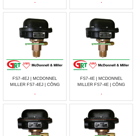
.
.
| FS7-4ELJ 120158 FS7-4EL
FS7-4EL 120150 FS7-4E
W/BSPT
W/EXTENDED P
FS7-4EJ | MCDONNEL
FS7-4E | MCDONNEL
MILLER FS7-4EJ | CÔNG
MILLER FS7-4E | CÔNG
TẮC DÒNG CHẢY FS7-4EJ |
TẮC DÒNG CHẢY FS7-4E |
.
.
FS7-4E W/BSPT
FS7-4 W/NEMA 7 & 9
CONNECTIONS 12.7
ENCLOSURE 12.3