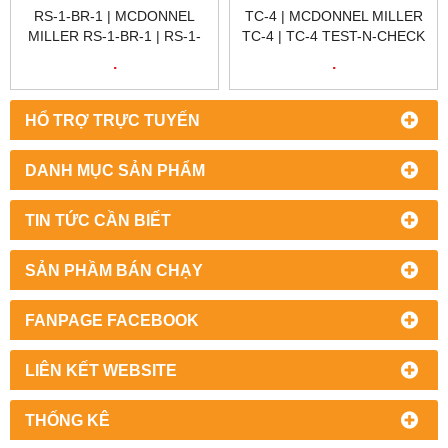
RS-1-BR-1 | MCDONNEL
TC-4 | MCDONNEL MILLER
MILLER RS-1-BR-1 | RS-1-
TC-4 | TC-4 TEST-N-CHECK
BR-1 179524 REMOTE
VALVES | VAN MỘT CHIỀU
.
.
SENSOR; 1 LEVEL
HỔ TRỢ TRỰC TUYẾN
DANH MỤC SẢN PHẨM
TIN TỨC CẦN BIẾT
SẢN PHẦM BÁN CHẠY
FANPAGE FACEBOOK
LIÊN KẾT WEBSITE
THỐNG KÊ