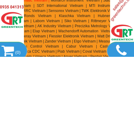
Vietnam
| Gimatic Vietnam |
Monarch Instrument Vietnam | Stauff Vietnam |
Burster Vietnam | SDT International Vietnam | MTI Instrument Vietnam
| Zhuzhou CRRC Vietnam | Sensorex Vietnam | TWK Elektronik Vietnam | ASC
Vietnam | Ronds Vietnam | Klaschka Vietnam | Hubner Vietnam |
Hainzl
Vietnam | Labom Vietnam | Sik
o Vietnam | Rittmeyer Vietnam | TR
Electronic Vietnam | AK In
dustry Vietnam | Precizika Metrology Vietnam | Dis
Sensor Vietnam | Elap Vietnam |
Wachendorff Automation Vietnam | Foxboro
Vietnam | Fireray Vietnam |
Fiessler Elektronik Vietnam | Watt Drive Vietnam |
Murr Elektronik Vietnam | Zander Vietnam | Elgo Vietnam | Measurex Vietnam |
Saia Burgess Control Vietnam | Cabur Vietnam | Castel Vietnam |
Elettromeccanica CDC Vietnam | Piab Vietnam | Coval Vietnam | Fipa Vietnam
(
0
)
| Zimmer Vietnam | Vmeca Vietnam | Anver Vietnam | Pentair Vietnam | Aignep
Vietnam | Festo Vietnam | Keyence Vietnam | Gessmann Vietnam | Balluff
Vietnam | Wohner Vietnam | Wieland Vietnam | Weidmuller Vietnam |
Tempatron Vietnam | Telco Sensor Vietnam | TeknoMega Vietnam | Synatel
Vietnam | Turck Vietnam | Condor VietNam | SmartScan VietNam | Knick
Vietnam | Sera Vietnam | Sera Seybert + Raheir Vietnam | Finder Vietnam |
Speck Pumpen Vietnam | Promesstec Vietnam | Infranor Vietnam | Parker SSD
Parvex |
Pees Component Vietnam | Danfoss VietNam | Ropex Vietnam |
Lenord + Bauer Vietnam | Herion Vietnam | Helukabel Vietnam | Burkert
Vietnam | Chetronics Vietnam | Megger Vietnam | Systron Donner Vietnam|
Waycon Vietnam | Spohn & Burkhardt Vietnam | TRElectronic Vietnam | TWK
Elektronik Vietnam | Electro Sensor Vietnam | TRumeter Vietnam | Atek
Vietnam | Magnescale Vietnam | Lenord Bauer Vietnam | IPF Electronic
Vietnam | Italsensor Vietnam | Nidec Vietnam | Scancon Vietnam | Celesco
Vietnam | Carroll & Meynell Vietnam |