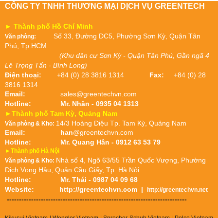
CÔNG TY TNHH THƯƠNG MẠI DỊCH VỤ GREENTECH
► Thành phố Hồ Chí Minh
Số 33, Đường DC5, Phường Sơn Kỳ, Quận Tân
Văn phòng:
Phú, Tp.HCM
(Khu dân cư Sơn Kỳ - Quận Tân Phú, Gần ngã 4
Lê Trọng Tấn - Bình Long)
Điện thoại:
+84 (0) 28 3816 1314
Fax:
+84 (0) 28
3816 1314
Email:
sales@greentechvn.com
Hotline:
Mr. Nhân - 0935 04 1313
►Thành phố Tam Kỳ, Quảng Nam
14/3 Hoàng Diệu Tp. Tam Kỳ, Quảng Nam
Văn phòng & Kho:
Email:
han
@greentechvn.com
Hotline:
Mr. Quang Hân - 0912 63 53 79
►Thành phố Hà Nội
Nhà số 4, Ngõ 63/55 Trần Quốc Vượng, Phường
Văn phòng & Kho:
Dịch Vọng Hậu, Quận Cầu Giấy, Tp. Hà Nội
Hotline:
Mr. Thái - 0987 04 09 68
Website:
http://greentechvn.com
|
http://greentechvn.net
--------------------------------------------------------------------------
Kikusui Vietnam | Wenglor Vietnam | Sprecher Schuh Vietnam |
Pelco Vietnam