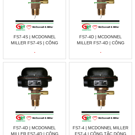
FS7-4S | MCDONNEL
FS7-4D | MCDONNEL
MILLER FS7-4S | CÔNG
MILLER FS7-4D | CÔNG
TẮC DÒNG CHẢY FS7-4S |
TẮC DÒNG CHẢY FS7-4D |
.
.
FS7-4S 120160 FS7-4 W/SS
FS7-4D 119750 FS7-4 W/2
BODY
SPDT SWITCHES
FS7-4D | MCDONNEL
FS7-4 | MCDONNEL MILLER
MILLER FS7-4D | CÔNG
FS7-4 | CÔNG TẮC DÒNG