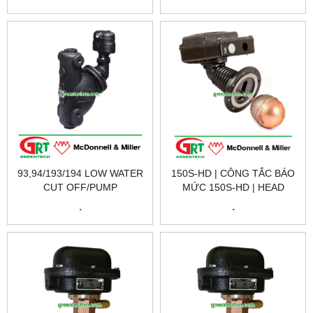
MCDONNEL MILLER
MCDONNEL MILLER
VIETNAM
VIETNAM
93,94/193/194 LOW WATER
150S-HD | CÔNG TẮC BÁO
CUT OFF/PUMP
MỨC 150S-HD | HEAD
CONTROLLERS | BỘ BÁO
ASSEMBLY FOR 150
.
.
MỨC NƯỚC | MCDONNEL
SERIES | MCDONNEL
MILLER VIETNAM
MILLER VIETNAM