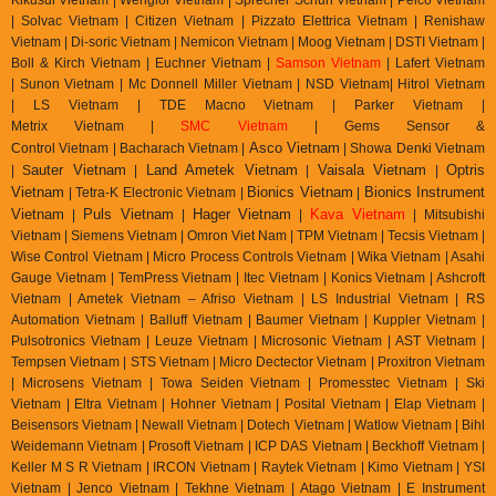
| Solvac Vietnam | Citizen Vietnam |
Pizzato Elettrica Vietnam
| Renishaw
Vietnam | Di-soric Vietnam |
Nemicon Vietnam | Moog Vietnam | DSTI Vietnam |
Boll & Kirch Vietnam | Euchner Vietnam |
Samson Vietnam
| Lafert Vietnam
| Sunon Vietnam | Mc Donnell Miller Vietnam | NSD Vietnam| Hitrol Vietnam
| LS Vietnam | TDE Macno Vietnam | Parker Vietnam |
Metrix
Vietnam
|
SMC Vietnam
|
Gems Sensor &
Asco Vietnam
Control
Vietnam
|
Bacharach Vietnam |
|
Showa Denki Vietnam
auter Vietnam
Land Ametek Vietnam
Vaisala Vietnam
Optris
| S
|
|
|
Vietnam
Bionics Vietnam
Bionics Instrument
| Tetra-K Electronic Vietnam |
|
Vietnam
Puls Vietnam
Hager Vietnam
Kava Vietnam
|
|
|
| Mitsubishi
Vietnam | Siemens Vietnam | Omron Viet Nam | TPM Vietnam | Tecsis Vietnam |
Wise Control Vietnam | Micro Process Controls Vietnam | Wika Vietnam | Asahi
Gauge Vietnam | TemPress Vietnam | Itec Vietnam | Konics Vietnam | Ashcroft
Vietnam | Ametek Vietnam – Afriso Vietnam | LS Industrial Vietnam | RS
Automation Vietnam | Balluff Vietnam | Baumer Vietnam | Kuppler Vietnam |
Pulsotronics Vietnam | Leuze Vietnam | Microsonic Vietnam | AST Vietnam |
Tempsen Vietnam | STS Vietnam | Micro Dectector Vietnam | Proxitron Vietnam
| Microsens Vietnam | Towa Seiden Vietnam | Promesstec Vietnam | Ski
Vietnam | Eltra Vietnam | Hohner Vietnam | Posital Vietnam | Elap Vietnam |
Beisensors Vietnam | Newall Vietnam | Dotech Vietnam | Watlow Vietnam | Bihl
Weidemann Vietnam | Prosoft Vietnam | ICP DAS Vietnam | Beckhoff Vietnam |
Keller M S R Vietnam | IRCON Vietnam | Raytek Vietnam | Kimo Vietnam | YSI
Vietnam | Jenco Vietnam | Tekhne Vietnam | Atago Vietnam | E Instrument