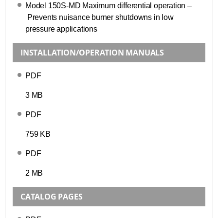
Model 150S-MD Maximum differential operation –
Prevents nuisance burner shutdowns in low
pressure applications
INSTALLATION/OPERATION MANUALS
PDF
3 MB
PDF
759 KB
PDF
2 MB
CATALOG PAGES