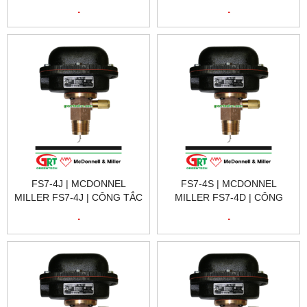
TẮC DÒNG CHẢY FS7-4SDJ
TẮC DÒNG CHẢY FS7-4SJ |
.
.
| FS7-4SDJ 120174 FS7-4SJ
FS7-4SJ 120171 FS7-4J
W/2 SPDT
W/SS BODY
FS7-4J | MCDONNEL
FS7-4S | MCDONNEL
MILLER FS7-4J | CÔNG TẮC
MILLER FS7-4D | CÔNG
DÒNG CHẢY FS7-4J | FS7-
TẮC DÒNG CHẢY FS7-4DS |
.
.
4J 120060 FS7-4 W/ BSPT
FS7-4DS 119760 FS7-4S
CONNECTIO
W/2 SPDT SWITCH