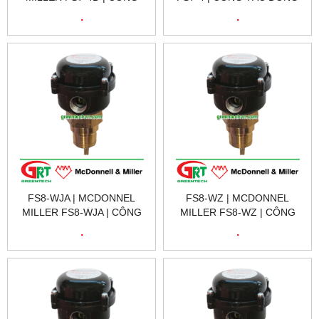
TẮC DÒNG CHẢY FS7-4D |
CHẢY FS7-4 | FS7-4 119700
.
.
FS7-4D 119750 FS7-4 W/2
INDUSTRIAL FLOW SWITCH
SPDT SWITCHES
FS8-WJA | MCDONNEL
FS8-WZ | MCDONNEL
MILLER FS8-WJA | CÔNG
MILLER FS8-WZ | CÔNG
TẮC DÒNG CHẢY FS8-WJA |
TẮC DÒNG CHẢY FS8-WZ |
.
.
FS8-WJA 120751 FLOW
FS8-WZ 120606 FLOW
SWITCH
SWITCH