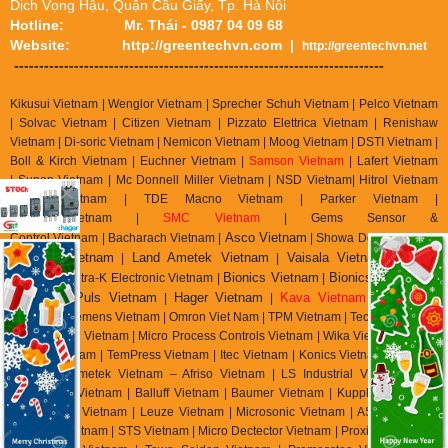
Dịch Vọng Hậu, Quận Cầu Giấy, Tp. Hà Nội
Hotline:
Mr. Thái - 0987 04 09 68
Website:
http://greentechvn.com
|
http://greentechvn.net
--------------------------------------------------------------------------
Kikusui Vietnam | Wenglor Vietnam | Sprecher Schuh Vietnam |
Pelco Vietnam
| Solvac Vietnam | Citizen Vietnam |
Pizzato Elettrica Vietnam
| Renishaw
Vietnam | Di-soric Vietnam |
Nemicon Vietnam | Moog Vietnam | DSTI Vietnam |
Boll & Kirch Vietnam | Euchner Vietnam |
Samson Vietnam
| Lafert Vietnam
| Sunon Vietnam | Mc Donnell Miller Vietnam | NSD Vietnam| Hitrol Vietnam
| LS Vietnam | TDE Macno Vietnam | Parker Vietnam |
Metrix
Vietnam
|
SMC Vietnam
|
Gems Sensor &
Asco Vietnam
Control
Vietnam
|
Bacharach Vietnam |
|
Showa Denki Vietnam
auter Vietnam
Land Ametek Vietnam
Vaisala Vietnam
Optris
| S
|
|
|
Vietnam
Bionics Vietnam
Bionics Instrument
| Tetra-K Electronic Vietnam |
|
Vietnam
Puls Vietnam
Hager Vietnam
Kava Vietnam
|
|
|
| Mitsubishi
Vietnam | Siemens Vietnam | Omron Viet Nam | TPM Vietnam | Tecsis Vietnam |
Wise Control Vietnam | Micro Process Controls Vietnam | Wika Vietnam | Asahi
Gauge Vietnam | TemPress Vietnam | Itec Vietnam | Konics Vietnam | Ashcroft
Vietnam | Ametek Vietnam – Afriso Vietnam | LS Industrial Vietnam | RS
Automation Vietnam | Balluff Vietnam | Baumer Vietnam | Kuppler Vietnam |
Pulsotronics Vietnam | Leuze Vietnam | Microsonic Vietnam | AST Vietnam |
Tempsen Vietnam | STS Vietnam | Micro Dectector Vietnam | Proxitron Vietnam