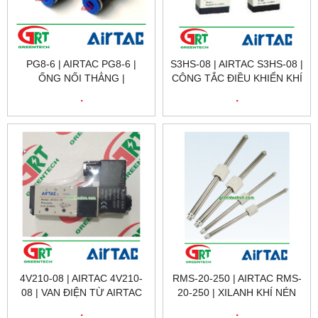
PG8-6 | AIRTAC PG8-6 |
S3HS-08 | AIRTAC S3HS-08 |
ỐNG NỐI THẲNG |
CÔNG TẮC ĐIỀU KHIỂN KHÍ
PNEUMATIC AIR FITTING
NÉN | MANUAL AIR VALVE |
.
.
CHANGE DIAMETER
AIRTAC VIETNAM
CONNECT| AIRTAC
VIETNAM
4V210-08 | AIRTAC 4V210-
RMS-20-250 | AIRTAC RMS-
08 | VAN ĐIỆN TỪ AIRTAC
20-250 | XILANH KHÍ NÉN
4V210-08 | SOLENOID
RMS-20-250 | CYLINDER
.
.