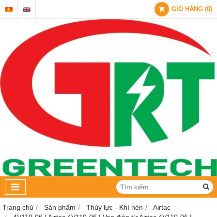
GIỎ HÀNG
(
0
)
Trang chủ
Sản phẩm
Thủy lực - Khí nén
Airtac
4V110-06 | Airtac 4V110-06 | Van điện từ Airtac 4V110-06 |