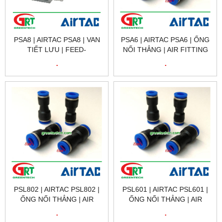
PSA8 | AIRTAC PSA8 | VAN
PSA6 | AIRTAC PSA6 | ỐNG
TIẾT LƯU | FEED-
NỐI THẲNG | AIR FITTING
THROUGH CONTROL
CHANGE DIAMETER
.
.
VALVE (PSA8) | AIRTAC
CONNECT| AIRTAC
VIETNAM
VIETNAM
PSL802 | AIRTAC PSL802 |
PSL601 | AIRTAC PSL601 |
ỐNG NỐI THẲNG | AIR
ỐNG NỐI THẲNG | AIR
FITTING CHANGE
FITTING CHANGE
.
.
DIAMETER CONNECT|
DIAMETER CONNECT|