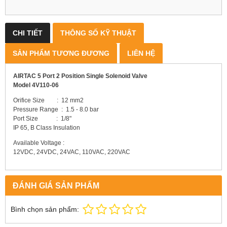
CHI TIẾT
THÔNG SỐ KỸ THUẬT
SẢN PHẨM TƯƠNG ĐƯƠNG
LIÊN HỆ
AIRTAC 5 Port 2 Position Single Solenoid Valve
Model 4V110-06
Orifice Size : 12 mm2
Pressure Range : 1.5 - 8.0 bar
Port Size : 1/8"
IP 65, B Class Insulation
Available Voltage :
12VDC, 24VDC, 24VAC, 110VAC, 220VAC
ĐÁNH GIÁ SẢN PHẨM
Bình chọn sản phẩm: