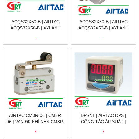
ACQS32X50-B | AIRTAC
ACQS32X50-B | AIRTAC
ACQS32X50-B | XYLANH
ACQS32X50-B | XYLANH
KHÍ NÉN ACQS32X50-B |
KHÍ NÉN ACQS32X50-B |
.
.
AIRTAC VIỆT NAM
AIRTAC VIỆT NAM
AIRTAC CM3R-06 | CM3R-
DPSN1 | AIRTAC DPS |
06 | VAN ĐK KHÍ NÉN CM3R-
CÔNG TẮC ÁP SUẤT |
06 | MANUALLY-
DIGITAL DISPLAY
.
.
CONTROLLED VALVE CM3R
PRESSURE SWITCH |