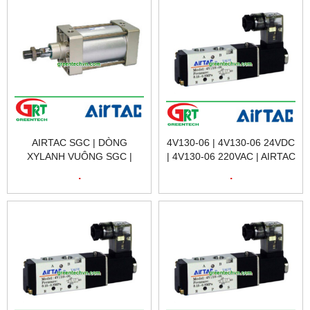
600, 700, 800, 900, 1000
600, 700, 800, 900, 1000
AIRTAC SGC | DÒNG
4V130-06 | 4V130-06 24VDC
XYLANH VUÔNG SGC |
| 4V130-06 220VAC | AIRTAC
AIRTAC SGC SERIES |
4V130-06 | VAN ĐIỆN TỪ
.
.
AIRTAC VIỆT NAM
AIRTAC VIỆT NAM