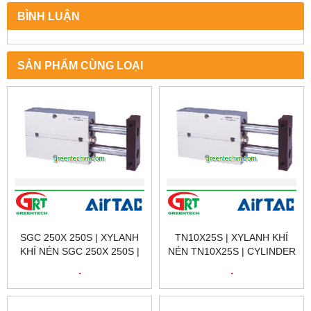
BÌNH LUẬN
SẢN PHẨM CÙNG LOẠI
SGC 250X 250S | XYLANH
TN10X25S | XYLANH KHÍ
KHÍ NÉN SGC 250X 250S |
NÉN TN10X25S | CYLINDER
CYLINDER SGC 250X 250S |
TN10X25S | AIRTAC VIỆT
.
.
AIRTAC VIỆT NAM
NAM