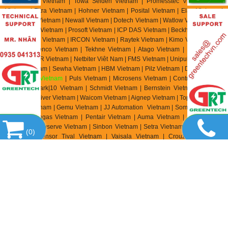
| Microsens Vietnam | Towa Seiden Vietnam | Promesstec Vietnam | Ski
Vietnam | Eltra Vietnam | Hohner Vietnam | Posital Vietnam | Elap Vietnam |
Beisensors Vietnam | Newall Vietnam | Dotech Vietnam | Watlow Vietnam | Bihl
Weidemann Vietnam | Prosoft Vietnam | ICP DAS Vietnam | Beckhoff Vietnam |
Keller M S R Vietnam | IRCON Vietnam | Raytek Vietnam | Kimo Vietnam | YSI
Vietnam | Jenco Vietnam | Tekhne Vietnam | Atago Vietnam | E Instrument
Vietnam | IMR Vietnam | Netbiter Viêt Nam | FMS Vietnam | Unipulse Vietnam |
Migun Vietnam | Sewha Vietnam | HBM Vietnam | Pilz Vietnam | Dold Vietnam
|
EBMpapst Vietnam
| Puls Vietnam | Microsens Vietnam | Controller Sensor
Vietnam | Mark|10 Vietnam | Schmidt Vietnam | Bernstein Vietnam | Celduc
Vietnam | Univer Vietnam | Waicom Vietnam | Aignep Vietnam | Top Air Vietnam
| Burket Vietnam |
Gemu Vietnam
| JJ Automation Vietnam | Somas Vietnam |
Delta Elektrogas Vietnam | Pentair Vietnam | Auma Vietnam | Sipos Artorik
Vietnam | Flowserve Vietnam | Sinbon Vietnam | Setra Vietnam | Yottacontrok
(
0
)
Vietnam | Sensor Tival Vietnam | Vaisala Vietnam | Crouzet Vietnam |
RheinTacho Vietnam | Cityzen Seimitsu Vietnam | Flowserve Vietnam |
Greatork Vietnam | PS Automation Vietnam | Bettis Vietnam | Sinbon Vietnam |
Setra Vietnam | Laurel Vietnam | Datapaq Vietnam | EE Electronik Vietnam |
Banico Vietnam | Sinfonia Vietnam | Digmesa Vietnam | Alia Vietnam | Flowline
Vietnam | Brook Instrument Vietnam | Dakota Instrument Vietnam | Diehl
Metering Vietnam | Stego Vietnam | Rotronic Vietnam | Hopeway Vietnam |
Beko Vietnam | Matsui Vietnam | Westec Vietnam | Sometech Vietnam |
Offshore Vietnam | DCbox Vietnam | Fanuc Vietnam | KollMorgen Vietnam |
Endress & Hauser Vietnam | Metso Automation Vietnam | MKS Instruments