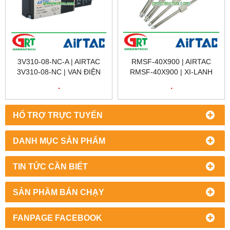
3V310-08-NC-A | AIRTAC
RMSF-40X900 | AIRTAC
3V310-08-NC | VAN ĐIỆN
RMSF-40X900 | XI-LANH
TỪ 3V310-08 | SOLENOID
RMSF-40X900 | CYLINDER
.
.
VALVE 3V310-08 | AIRTAC
AIRTAC RMSF-40X90 |
VIETNAM
AIRTAC VIETNAM
HỔ TRỢ TRỰC TUYẾN
DANH MỤC SẢN PHẨM
TIN TỨC CẦN BIẾT
SẢN PHẦM BÁN CHẠY
FANPAGE FACEBOOK