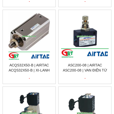
.
.
BFC4000 | AIRTAC VIETNAM
32X10 | AIRTAC VIETNAM
ACQS32X50-B | AIRTAC
ASC200-08 | AIRTAC
ACQS32X50-B | XI-LANH
ASC200-08 | VAN ĐIỆN TỪ
ACQS32X50-B | CYLINDER
ASC200-08 | SOLENOID
.
.
AIRTAC ACQS32X50- |
VALVE ASC200-08 | AIRTAC
AIRTAC VIETNAM
VIETNAM