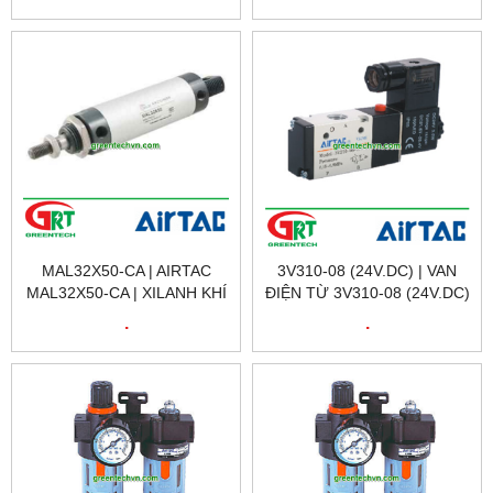
VALVE 4V210-08 | AIRTAC
AIRTAC RMS-| AIRTAC
VIETNAM
VIETNAM
MAL32X50-CA | AIRTAC
3V310-08 (24V.DC) | VAN
MAL32X50-CA | XILANH KHÍ
ĐIỆN TỪ 3V310-08 (24V.DC)
NÉN MAL32X50-CA |
| SOLENOID VALVE 3V310-
.
.
CYLINDER AIRTAC MAL3|
08 (24V.DC | AIRTAC
AIRTAC VIETNAM
VIETNAM