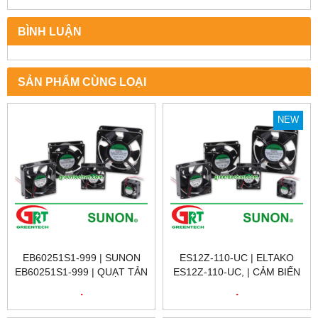
BÌNH LUẬN
SẢN PHẨM CÙNG LOẠI
NEW
EB60251S1-999 | SUNON
ES12Z-110-UC | ELTAKO
EB60251S1-999 | QUẠT TẢN
ES12Z-110-UC, | CẢM BIẾN
NHIỆT EB60251S1-999 |
HÀNH TRÌNH ES12Z-110-UC
.
.
FAN EB60251S1-999 |
| ELTAK VIETNAM | ĐẠI LÝ
SUNON VIỆT NAM
ETAKO VIỆT NAM