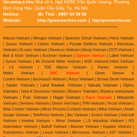
Nhà số 4, Ngõ 63/55 Trần Quốc Vượng, Phường
Văn phòng & Kho:
Dịch Vọng Hậu, Quận Cầu Giấy, Tp. Hà Nội
Hotline:
Mr. Thái - 0987 04 09 68
Website:
http://greentechvn.com
|
http://greentechvn.net
--------------------------------------------------------------------------
Kikusui Vietnam | Wenglor Vietnam | Sprecher Schuh Vietnam |
Pelco Vietnam
| Solvac Vietnam | Citizen Vietnam |
Pizzato Elettrica Vietnam
| Renishaw
Vietnam | Di-soric Vietnam |
Nemicon Vietnam | Moog Vietnam | DSTI Vietnam |
Boll & Kirch Vietnam | Euchner Vietnam |
Samson Vietnam
| Lafert Vietnam
| Sunon Vietnam | Mc Donnell Miller Vietnam | NSD Vietnam| Hitrol Vietnam
| LS Vietnam | TDE Macno Vietnam | Parker Vietnam |
Metrix
Vietnam
|
SMC Vietnam
|
Gems Sensor &
Asco Vietnam
Control
Vietnam
|
Bacharach Vietnam |
|
Showa Denki Vietnam
auter Vietnam
Land Ametek Vietnam
Vaisala Vietnam
Optris
| S
|
|
|
Vietnam
Bionics Vietnam
Bionics Instrument
| Tetra-K Electronic Vietnam |
|
Vietnam
Puls Vietnam
Hager Vietnam
Kava Vietnam
|
|
|
| Mitsubishi
Vietnam | Siemens Vietnam | Omron Viet Nam | TPM Vietnam | Tecsis Vietnam |
Wise Control Vietnam | Micro Process Controls Vietnam | Wika Vietnam | Asahi
Gauge Vietnam | TemPress Vietnam | Itec Vietnam | Konics Vietnam | Ashcroft
Vietnam | Ametek Vietnam – Afriso Vietnam | LS Industrial Vietnam | RS
Automation Vietnam | Balluff Vietnam | Baumer Vietnam | Kuppler Vietnam |
Pulsotronics Vietnam | Leuze Vietnam | Microsonic Vietnam | AST Vietnam |