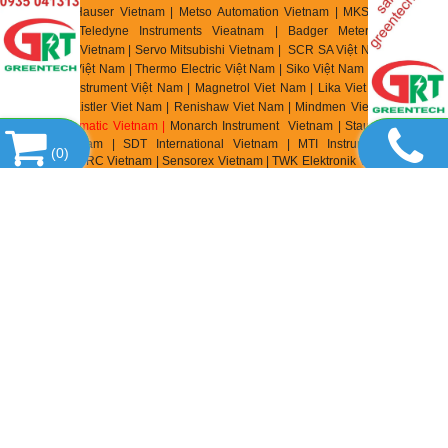
Endress & Hauser Vietnam | Metso Automation Vietnam | MKS Instruments
Vietnam | Teledyne Instruments Vieatnam | Badger Meter Vietnam |
Hirschmann Vietnam | Servo Mitsubishi Vietnam | SCR SA Việt Nam | Biotech
Flow Meter Việt Nam | Thermo Electric Việt Nam | Siko Việt Nam | Klinger Việt
Nam | HK Instrument Việt Nam | Magnetrol Viet Nam | Lika Viet Nam | Setra
Viet Nam | Kistler Viet Nam | Renishaw Viet Nam | Mindmen Vietnam |
Airtac
Vietnam
| Gimatic Vietnam |
Monarch Instrument Vietnam | Stauff Vietnam |
Burster Vietnam | SDT International Vietnam | MTI Instrument Vietnam
(
0
)
| Zhuzhou CRRC Vietnam | Sensorex Vietnam | TWK Elektronik Vietnam | ASC
Vietnam | Ronds Vietnam | Klaschka Vietnam | Hubner Vietnam |
Hainzl
Vietnam | Labom Vietnam | Sik
o Vietnam | Rittmeyer Vietnam | TR
Electronic Vietnam | AK In
dustry Vietnam | Precizika Metrology Vietnam | Dis
Sensor Vietnam | Elap Vietnam |
Wachendorff Automation Vietnam | Foxboro
Vietnam | Fireray Vietnam |
Fiessler Elektronik Vietnam | Watt Drive Vietnam |
Murr Elektronik Vietnam | Zander Vietnam | Elgo Vietnam | Measurex Vietnam |
Saia Burgess Control Vietnam | Cabur Vietnam | Castel Vietnam |
Elettromeccanica CDC Vietnam | Piab Vietnam | Coval Vietnam | Fipa Vietnam
| Zimmer Vietnam | Vmeca Vietnam | Anver Vietnam | Pentair Vietnam | Aignep
Vietnam | Festo Vietnam | Keyence Vietnam | Gessmann Vietnam | Balluff
Vietnam | Wohner Vietnam | Wieland Vietnam | Weidmuller Vietnam |
Tempatron Vietnam | Telco Sensor Vietnam | TeknoMega Vietnam | Synatel
Vietnam | Turck Vietnam | Condor VietNam | SmartScan VietNam | Knick
Vietnam | Sera Vietnam | Sera Seybert + Raheir Vietnam | Finder Vietnam |
Speck Pumpen Vietnam | Promesstec Vietnam | Infranor Vietnam | Parker SSD
Parvex |
Pees Component Vietnam | Danfoss VietNam | Ropex Vietnam |