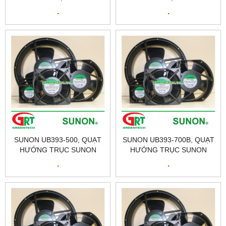
UF3H3-700, FAN SUNON
UB393-500B, FAN SUNON
.
.
UF3H3-700, ĐẠI LÝ SUNON
UB393-500B, ĐẠI LÝ SUNON
TẠI VIỆT NAM
TẠI VIỆT NAM
SUNON UB393-500, QUẠT
SUNON UB393-700B, QUẠT
HƯỚNG TRỤC SUNON
HƯỚNG TRỤC SUNON
UB393-500, FAN SUNON
UB393-700B, FAN SUNON
.
.
UB393-500, ĐẠI LÝ SUNON
UB393-700B, ĐẠI LÝ SUNON
TẠI VIỆT NAM
TẠI VIỆT NAM