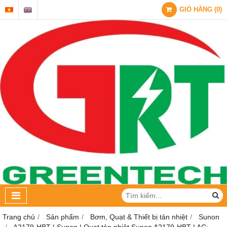
GIỎ HÀNG
(
0
)
Trang chủ
Sản phẩm
Bơm, Quạt & Thiết bị tản nhiệt
Sunon
A2179-HBT | Sunon | Quạt tản nhiệt Sunon A2179-HBT | AC;