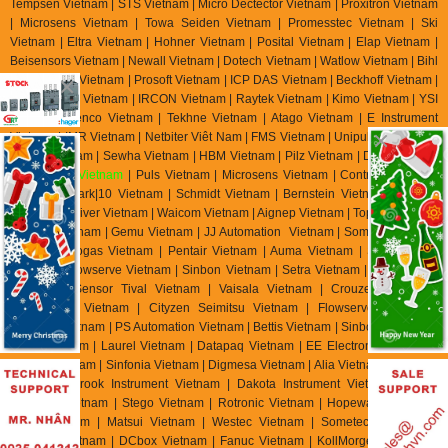
Tempsen Vietnam | STS Vietnam | Micro Dectector Vietnam | Proxitron Vietnam
| Microsens Vietnam | Towa Seiden Vietnam | Promesstec Vietnam | Ski
Vietnam | Eltra Vietnam | Hohner Vietnam | Posital Vietnam | Elap Vietnam |
Beisensors Vietnam | Newall Vietnam | Dotech Vietnam | Watlow Vietnam | Bihl
Weidemann Vietnam | Prosoft Vietnam | ICP DAS Vietnam | Beckhoff Vietnam |
Keller M S R Vietnam | IRCON Vietnam | Raytek Vietnam | Kimo Vietnam | YSI
Vietnam | Jenco Vietnam | Tekhne Vietnam | Atago Vietnam | E Instrument
Vietnam | IMR Vietnam | Netbiter Viêt Nam | FMS Vietnam | Unipulse Vietnam |
Migun Vietnam | Sewha Vietnam | HBM Vietnam | Pilz Vietnam | Dold Vietnam
|
EBMpapst Vietnam
| Puls Vietnam | Microsens Vietnam | Controller Sensor
Vietnam | Mark|10 Vietnam | Schmidt Vietnam | Bernstein Vietnam | Celduc
Vietnam | Univer Vietnam | Waicom Vietnam | Aignep Vietnam | Top Air Vietnam
| Burket Vietnam |
Gemu Vietnam
| JJ Automation Vietnam | Somas Vietnam |
Delta Elektrogas Vietnam | Pentair Vietnam | Auma Vietnam | Sipos Artorik
Vietnam | Flowserve Vietnam | Sinbon Vietnam | Setra Vietnam | Yottacontrok
Vietnam | Sensor Tival Vietnam | Vaisala Vietnam | Crouzet Vietnam |
RheinTacho Vietnam | Cityzen Seimitsu Vietnam | Flowserve Vietnam |
Greatork Vietnam | PS Automation Vietnam | Bettis Vietnam | Sinbon Vietnam |
Setra Vietnam | Laurel Vietnam | Datapaq Vietnam | EE Electronik Vietnam |
Banico Vietnam | Sinfonia Vietnam | Digmesa Vietnam | Alia Vietnam | Flowline
Vietnam | Brook Instrument Vietnam | Dakota Instrument Vietnam | Diehl
Metering Vietnam | Stego Vietnam | Rotronic Vietnam | Hopeway Vietnam |
Beko Vietnam | Matsui Vietnam | Westec Vietnam | Sometech Vietnam |
Offshore Vietnam | DCbox Vietnam | Fanuc Vietnam | KollMorgen Vietnam |