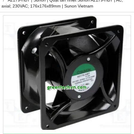
axial; 230VAC; 176x176x89mm | Sunon Vietnam