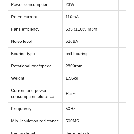
Power consumption
23W
Rated current
110mA
Fans efficiency
535 (±10%)m3/h
Noise level
62dBA
Bearing type
ball bearing
Rotational rate/speed
2800rpm
Weight
1.96kg
Current and power
±15%
consumption tolerance
Frequency
50Hz
Min. insulation resistance
500MΩ
Fan material
thermoplastic