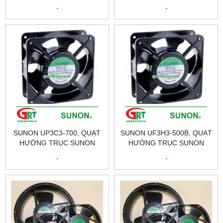
UP3C3-700B, FAN SUNON
UP3C3-700, FAN SUNON
.
.
UP3C3-700B, ĐẠI LÝ
UP3C3-700, ĐẠI LÝ SUNON
SUNON TẠI VIỆT NAM
TẠI VIỆT NAM
SUNON UP3C3-700, QUẠT
SUNON UF3H3-500B, QUẠT
HƯỚNG TRỤC SUNON
HƯỚNG TRỤC SUNON
UP3C3-700, FAN SUNON
UF3H3-500B, FAN SUNON
.
.
UP3C3-700, ĐẠI LÝ SUNON
UF3H3-500B, ĐẠI LÝ
TẠI VIỆT NAM
SUNON TẠI VIỆT NAM