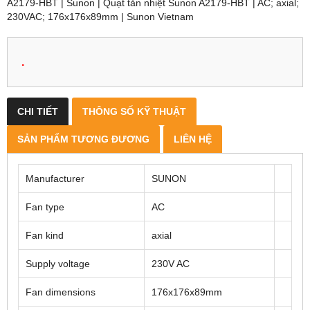
A2179-HBT | Sunon | Quạt tản nhiệt Sunon A2179-HBT | AC; axial;
230VAC; 176x176x89mm | Sunon Vietnam
.
CHI TIẾT
THÔNG SỐ KỸ THUẬT
SẢN PHẨM TƯƠNG ĐƯƠNG
LIÊN HỆ
Manufacturer
SUNON
Fan type
AC
Fan kind
axial
Supply voltage
230V AC
Fan dimensions
176x176x89mm