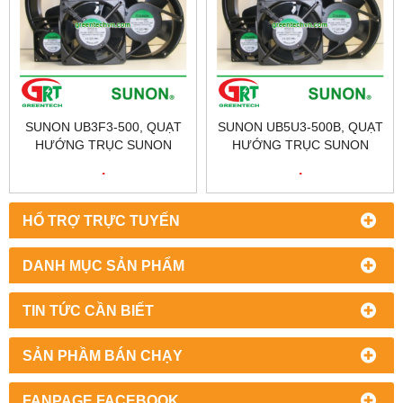
SUNON UB3F3-500, QUẠT
SUNON UB5U3-500B, QUẠT
HƯỚNG TRỤC SUNON
HƯỚNG TRỤC SUNON
UB3F3-500, FAN SUNON
UB5U3-500B, FAN SUNON
.
.
UB3F3-500, ĐẠI LÝ SUNON
UB5U3-500B, ĐẠI LÝ
TẠI VIỆT NAM
SUNON TẠI VIỆT NAM
HỔ TRỢ TRỰC TUYẾN
DANH MỤC SẢN PHẨM
TIN TỨC CẦN BIẾT
SẢN PHẦM BÁN CHẠY
FANPAGE FACEBOOK