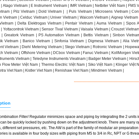
 | Atago Vietnam | E Instrument Vietnam | IMR Vietnam | Netbiter Viêt Nam | FMS 
tnam | Pilz Vietnam | Dold Vietnam |
| Puls Vietnam | Microsens Vietnam | Cont
in Vietnam | Celduc Vietnam | Univer Vietnam | Waicom Vietnam | Aignep Vietnam |
ietnam | Delta Elektrogas Vietnam | Pentair Vietnam | Auma Vietnam | Sipos Ar
| Yottacontrok Vietnam | Sensor Tival Vietnam | Vaisala Vietnam | Crouzet Vietna
 | Greatork Vietnam | PS Automation Vietnam | Bettis Vietnam | Sinbon Vietn
nik Vietnam | Banico Vietnam | Sinfonia Vietnam | Digmesa Vietnam | Alia Viet
ent Vietnam | Diehl Metering Vietnam | Stego Vietnam | Rotronic Vietnam | Hopewa
h Vietnam | Offshore Vietnam | DCbox Vietnam | Fanuc Vietnam | KollMorgen Viet
truments Vietnam | Teledyne Instruments Vieatnam | Badger Meter Vietnam | Hirs
h Flow Meter Việt Nam | Thermo Electric Việt Nam | Siko Việt Nam | Klinger Việt 
etra Viet Nam | Kistler Viet Nam | Renishaw Viet Nam | Mindmen Vietnam |
----------------------------------------------------
ption
ombination Filter/ Regulator minimizes space and piping by integrating the 2 units i
can be quickly locked by pushing down on the adjustment knob. There are many op
, different set pressures, etc. The AW is part of the family of modular air preparati
eries is available in four body sizes with piping from M5 to 3/4 in Rc, NPT or G thre