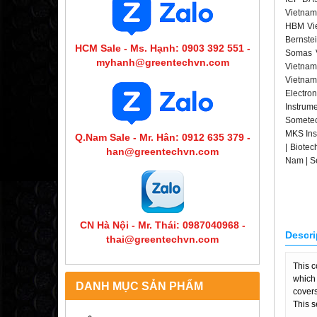
Vietnam
HBM Vie
Bernste
HCM Sale - Ms. Hạnh: 0903 392 551 -
Somas V
myhanh@greentechvn.com
Vietnam 
Vietnam
Electro
Instrum
Sometec
MKS Ins
Q.Nam Sale - Mr. Hân: 0912 635 379 -
| Biotec
han@greentechvn.com
Nam | S
CN Hà Nội - Mr. Thái: 0987040968 -
Descri
thai@greentechvn.com
This c
which 
DANH MỤC SẢN PHẨM
covers
This s