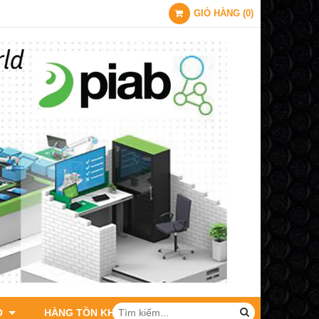
GIỎ HÀNG
(
0
)
O
HÀNG TỒN KHO