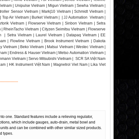
Vietnam | Unipulse Vietnam | Migun Vietnam | Sewha Vietnam |
roller Sensor Vietnam | Mark|10 Vietnam | Schmidt Vietnam |
 Top Air Vietnam | Burket Vietnam | | JJ Automation Vietnam |
torik Vietnam | Flowserve Vietnam | Sinbon Vietnam | Setra
m | RheinTacho Vietnam | Cityzen Seimitsu Vietnam | Flowserve
am | Setra Vietnam | Laurel Vietnam | Datapaq Vietnam | EE
nam | Flowline Vietnam | Brook Instrument Vietnam | Dakota
y Vietnam | Beko Vietnam | Matsui Vietnam | Westec Vietnam |
nam | Endress & Hauser Vietnam | Metso Automation Vietnam |
chmann Vietnam | Servo Mitsubishi Vietnam | SCR SA Việt Nam
Nam | HK Instrument Việt Nam | Magnetrol Viet Nam | Lika Viet
---------------
nto one. Standard features include a relieving regulator,
tions, which include gauges, auto-drain, metal bowl and
on units and can be combined with other similar sized products.
ad types.