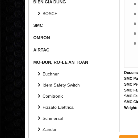
ĐIỆN GIA DỤNG
BOSCH
SMC
OMRON
AIRTAC
MÔ-ĐUN, RƠ-LE AN TOÀN
Docume
Euchner
SMC Par
SMC Pro
Idem Safety Switch
SMC Fa
Comitronic
SMC Fa
SMC Cla
Pizzato Elettrica
Weight:
Schmersal
Zander