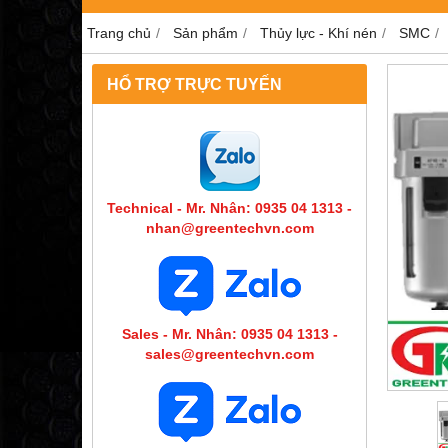
Trang chủ
Sản phẩm
Thủy lực - Khí nén
SMC
HỔ TRỢ TRỰC TUYẾN
Technical - Mr. Nhân: 0935 04 1313 -
nhan@greentechvn.com
Sales - Mr. Nhân: 0935 04 1313 -
sales@greentechvn.com