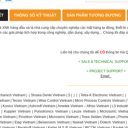
ẾT
THÔNG SỐ KỸ THUẬT
SẢN PHẨM TƯƠNG ĐƯƠNG
à XNK hàng đầu và là nhà cung cấp chuyên nghiệp các mặt hàng tự động, thiết bị đi
n các giải pháp tích hợp trong công nghiêp, dân dụng, xây dựng,... Chúng tôi đáp
Liên hệ cho chúng tôi để
CÓ
thông tin mà 
< SALE & TECHNICAL SUPPO
< PROJECT SUPPORT >
Email :
----------------------------------------------------
charach Vietnam |
|
Showa Denki Vietnam | S
|
|
|
| Tetra-K Electronic Vietnam |
|
etnam | Tecsis Vietnam | Wise Control Vietnam | Micro Process Controls Vietnam |
| Konics Vietnam | Ashcroft Vietnam | Ametek Vietnam – Afriso Vietnam | LS Indust
 | Kuppler Vietnam | Pulsotronics Vietnam | Leuze Vietnam | Microsonic Viet
r Vietnam | Proxitron Vietnam | Microsens Vietnam | Towa Seiden Vietnam | Promes
 Vietnam | Elap Vietnam | Beisensors Vietnam | Newall Vietnam | Dotech Vietnam |
 Vietnam | Beckhoff Vietnam | Keller M S R Vietnam | IRCON Vietnam | Raytek Vi