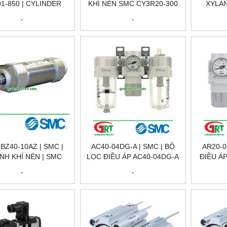
1-850 | CYLINDER
KHÍ NÉN SMC CY3R20-300
XYLAN
H KHÍ NÉN CA280-
CD85N1
.
.
850 | SMC VIỆT NAM
BZ40-10AZ | SMC |
AC40-04DG-A | SMC | BỘ
AR20-0
NH KHÍ NÉN | SMC
LỌC ĐIỀU ÁP AC40-04DG-A
ĐIỀU ÁP
VIỆT NAM
| SMC VIỆT NAM
.
.