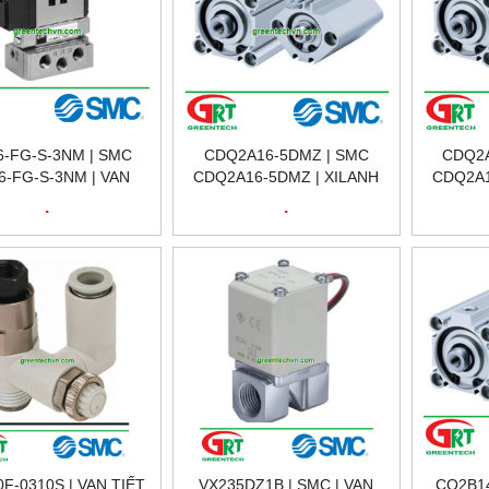
6-FG-S-3NM | SMC
CDQ2A16-5DMZ | SMC
CDQ2A
6-FG-S-3NM | VAN
CDQ2A16-5DMZ | XILANH
CDQ2A1
TỪ | SMC VIETNAM
KHÍ NÉN | SMC VIETNAM
KHÍ NÉ
.
.
F-0310S | VAN TIẾT
VX235DZ1B | SMC | VAN
CQ2B14