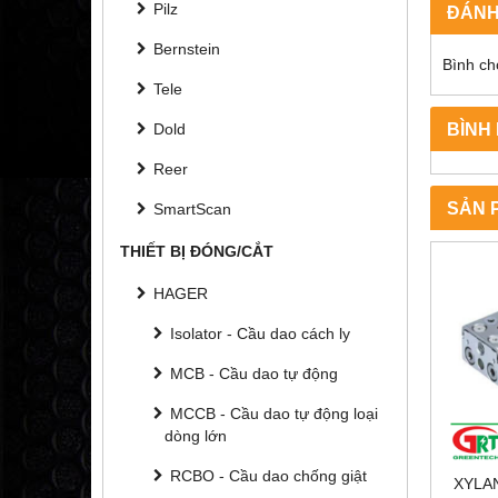
Pilz
ĐÁNH
Bernstein
Bình ch
Tele
BÌNH
Dold
Reer
SẢN 
SmartScan
THIẾT BỊ ĐÓNG/CẮT
HAGER
Isolator - Cầu dao cách ly
MCB - Cầu dao tự động
MCCB - Cầu dao tự động loại
dòng lớn
RCBO - Cầu dao chống giật
XYLAN