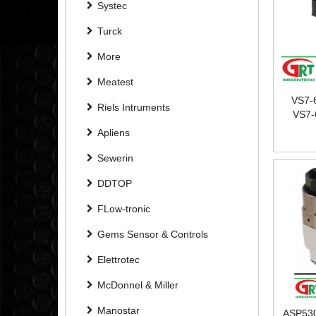
Systec
Turck
More
Meatest
VS7-
Riels Intruments
VS7-
ĐIỆN 
Apliens
Sewerin
DDTOP
FLow-tronic
Gems Sensor & Controls
Elettrotec
McDonnel & Miller
Manostar
ASP530