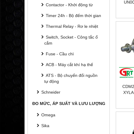
UN00
Contactor - Khởi động từ
XYLAN
UN001-
Timer 24h - Bộ đếm thời gian
Thermal Relay - Rơ le nhiệt
Switch, Socket - Công tắc ổ
cắm
Fuse - Cầu chì
ACB - Máy cắt khí hạ thế
ATS - Bộ chuyển đổi nguồn
tự động
CDM2
Schneider
XYLA
ĐO MỨC, ÁP SUẤT VÀ LƯU LƯỢNG
Omega
Sika