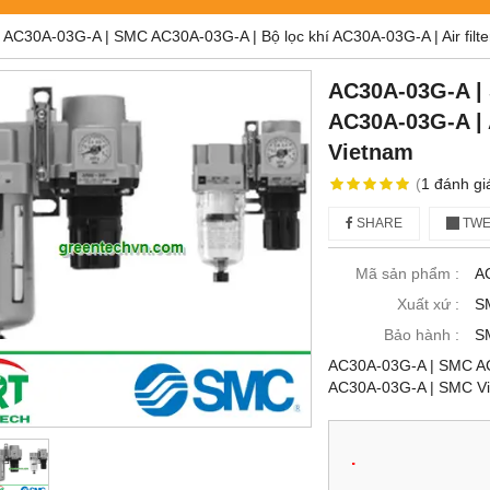
AC30A-03G-A | SMC AC30A-03G-A | Bộ lọc khí AC30A-03G-A | Air fil
AC30A-03G-A | 
AC30A-03G-A | 
Vietnam
(
1
đánh gi
SHARE
TWE
Mã sản phẩm :
A
Xuất xứ :
S
Bảo hành :
S
AC30A-03G-A | SMC AC30
AC30A-03G-A | SMC V
.