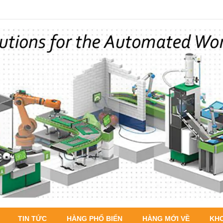
TIN TỨC
HÀNG PHỔ BIẾN
HÀNG MỚI VỀ
KH