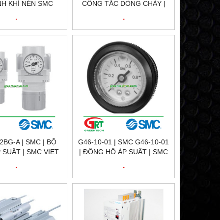
H KHÍ NÉN SMC
CÔNG TẮC DÒNG CHẢY |
6-25B | SMC VIỆT
SMC VIỆT NAM | SMC
.
.
NAM
PFMB7102-04-C
2BG-A | SMC | BỘ
G46-10-01 | SMC G46-10-01
 SUẤT | SMC VIET
| ĐỒNG HỒ ÁP SUẤT | SMC
NAM
VIETNAM
.
.