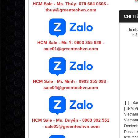
HCM Sale - Ms. Thủy: 079 664 0303 -
thuy@greentechvn.com
CHI TI
-
là nh
hiệ
HCM Sale - Mr. Ý: 0903 355 926 -
sale01@greentechvn.com
HCM Sale - Mr. Minh - 0903 355 093 -
sale04@greentechvn.com
|
|
|
Ba
| TPM Vi
Vietnam 
HCM Sale - Ms. Duyên - 0903 392 551
Vietnam
- sale05@greentechvn.com
Dectecto
Posital
ICP DAS