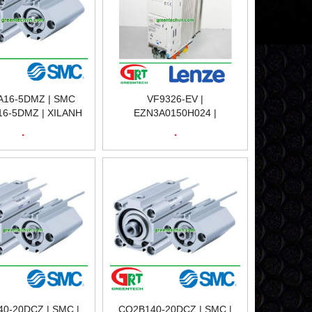
16-5DMZ | SMC
VF9326-EV |
6-5DMZ | XILANH
EZN3A0150H024 |
N | SMC VIETNAM
EMB9351-E | EMZ9371-BC |
.
.
BIẾN TẦN LENZE | LENZE
VIETNAM
0-20DCZ | SMC |
CQ2B140-20DCZ | SMC |