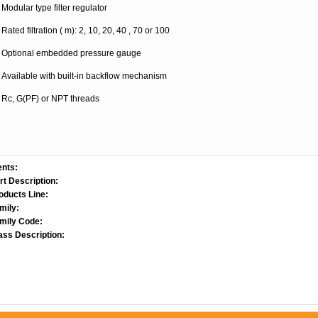
Modular type filter regulator
Rated filtration ( m): 2, 10, 20, 40 , 70 or 100
Optional embedded pressure gauge
Available with built-in backflow mechanism
Rc, G(PF) or NPT threads
nts:
t Description:
ducts Line:
mily:
mily Code:
ss Description: