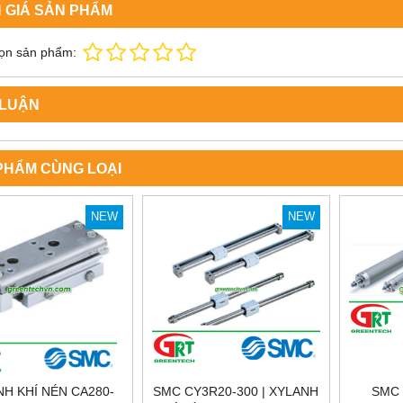
 GIÁ SẢN PHẨM
ọn sản phẩm:
 LUẬN
PHẨM CÙNG LOẠI
NEW
NEW
H KHÍ NÉN CA280-
SMC CY3R20-300 | XYLANH
SMC 