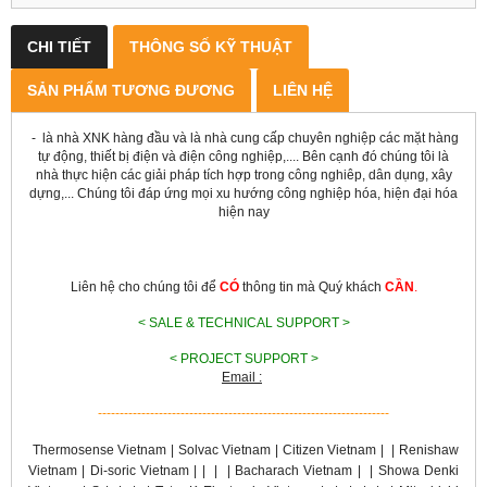
CHI TIẾT
THÔNG SỐ KỸ THUẬT
SẢN PHẨM TƯƠNG ĐƯƠNG
LIÊN HỆ
-
là nhà XNK hàng đầu và là nhà cung cấp chuyên nghiệp các mặt hàng
tự động, thiết bị điện và điện công nghiệp,.... Bên cạnh đó chúng tôi là
nhà thực hiện các giải pháp tích hợp trong công nghiêp, dân dụng, xây
dựng,... Chúng tôi đáp ứng mọi xu hướng công nghiệp hóa, hiện đại hóa
hiện nay
Liên hệ cho chúng tôi để
CÓ
thông tin mà Quý khách
CẦN
.
< SALE & TECHNICAL SUPPORT >
< PROJECT SUPPORT >
Email :
-------------------------------------------------------------------
Thermosense Vietnam | Solvac Vietnam | Citizen Vietnam | | Renishaw
Vietnam | Di-soric Vietnam |
|
|
|
Bacharach Vietnam |
|
Showa Denki