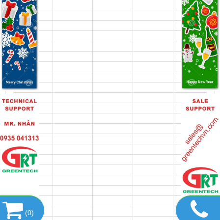
(
0
)