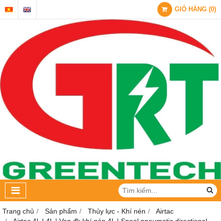
GIỎ HÀNG
(
0
)
Trang chủ
Sản phẩm
Thủy lực - Khí nén
Airtac
Airtac 4L | 4L | Van đk khí nén 4L | Spool pneumatic directional