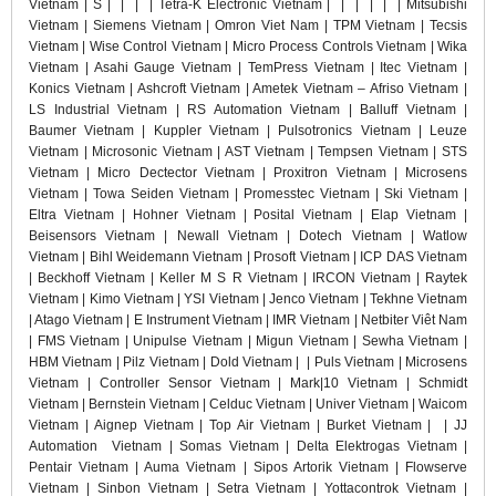
Vietnam | S
|
|
|
| Tetra-K Electronic Vietnam |
|
|
|
|
| Mitsubishi
Vietnam | Siemens Vietnam | Omron Viet Nam | TPM Vietnam | Tecsis
Vietnam | Wise Control Vietnam | Micro Process Controls Vietnam | Wika
Vietnam | Asahi Gauge Vietnam | TemPress Vietnam | Itec Vietnam |
Konics Vietnam | Ashcroft Vietnam | Ametek Vietnam – Afriso Vietnam |
LS Industrial Vietnam | RS Automation Vietnam | Balluff Vietnam |
Baumer Vietnam | Kuppler Vietnam | Pulsotronics Vietnam | Leuze
Vietnam | Microsonic Vietnam | AST Vietnam | Tempsen Vietnam | STS
Vietnam | Micro Dectector Vietnam | Proxitron Vietnam | Microsens
Vietnam | Towa Seiden Vietnam | Promesstec Vietnam | Ski Vietnam |
Eltra Vietnam | Hohner Vietnam | Posital Vietnam | Elap Vietnam |
Beisensors Vietnam | Newall Vietnam | Dotech Vietnam | Watlow
Vietnam | Bihl Weidemann Vietnam | Prosoft Vietnam | ICP DAS Vietnam
| Beckhoff Vietnam | Keller M S R Vietnam | IRCON Vietnam | Raytek
Vietnam | Kimo Vietnam | YSI Vietnam | Jenco Vietnam | Tekhne Vietnam
| Atago Vietnam | E Instrument Vietnam | IMR Vietnam | Netbiter Viêt Nam
| FMS Vietnam | Unipulse Vietnam | Migun Vietnam | Sewha Vietnam |
HBM Vietnam | Pilz Vietnam | Dold Vietnam |
| Puls Vietnam | Microsens
Vietnam | Controller Sensor Vietnam | Mark|10 Vietnam | Schmidt
Vietnam | Bernstein Vietnam | Celduc Vietnam | Univer Vietnam | Waicom
Vietnam | Aignep Vietnam | Top Air Vietnam | Burket Vietnam | | JJ
Automation Vietnam | Somas Vietnam | Delta Elektrogas Vietnam |
Pentair Vietnam | Auma Vietnam | Sipos Artorik Vietnam | Flowserve
Vietnam | Sinbon Vietnam | Setra Vietnam | Yottacontrok Vietnam |