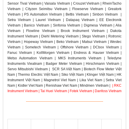
Sensor Tival Vietnam | Vaisala Vietnam | Crouzet Vietnam | RheinTacho
Vietnam | Cityzen Seimitsu Vietnam | Flowserve Vietnam | Greatork
Vietnam | PS Automation Vietnam | Bettis Vietnam | Sinbon Vietnam |
Setra Vietnam | Laurel Vietnam | Datapaq Vietnam | EE Electronik
Vietnam | Banico Vietnam | Sinfonia Vietnam | Digmesa Vietnam | Alia
Vietnam | Flowline Vietnam | Brook Instrument Vietnam | Dakota
Instrument Vietnam | Diehl Metering Vietnam | Stego Vietnam | Rotronic
Vietnam | Hopeway Vietnam | Beko Vietnam | Matsui Vietnam | Westec
Vietnam | Sometech Vietnam | Offshore Vietnam | DCbox Vietnam |
Fanuc Vietnam | KollMorgen Vietnam | Endress & Hauser Vietnam |
Metso Automation Vietnam | MKS Instruments Vietnam | Teledyne
Instruments Vieatnam | Badger Meter Vietnam | Hirschmann Vietnam |
Servo Mitsubishi Vietnam | SCR SA Việt Nam | Biotech Flow Meter Việt
Nam | Thermo Electric Việt Nam | Siko Việt Nam | Klinger Việt Nam | HK
Instrument Việt Nam | Magnetrol Viet Nam | Lika Viet Nam | Setra Viet
Nam | Kistler Viet Nam | Renishaw Viet Nam | Mindmen Vietnam |
| RKC
Instrument Vietnam | Tai Huei Vietnam | Fotek Vietnam | Danfoss Vietnam
-------------------------------------------------------------------