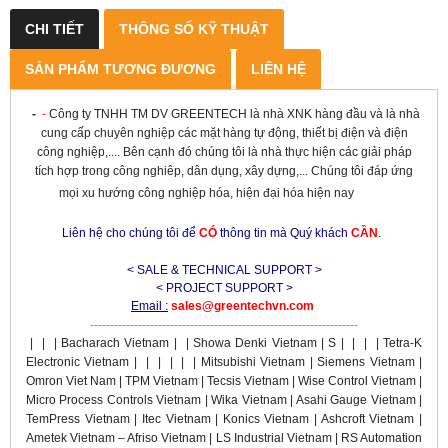
CHI TIẾT
THÔNG SỐ KỸ THUẬT
SẢN PHẨM TƯƠNG ĐƯƠNG
LIÊN HỆ
-
-
Công ty TNHH TM DV GREENTECH là nhà XNK hàng đầu và là nhà
cung cấp chuyên nghiệp các mặt hàng tự động, thiết bị điện và điện
công nghiệp,.... Bên cạnh đó chúng tôi là nhà thực hiện các giải pháp
tích hợp trong công nghiêp, dân dụng, xây dựng,... Chúng tôi đáp ứng
mọi xu hướng công nghiệp hóa, hiện đại hóa hiện nay
Liên hệ cho chúng tôi để
CÓ
thông tin mà Quý khách
CẦN
.
< SALE & TECHNICAL SUPPORT >
< PROJECT SUPPORT >
Email :
sales@greentechvn.com
-------------------------------------------------------------------
|
|
|
Bacharach Vietnam |
|
Showa Denki Vietnam | S
|
|
|
| Tetra-K
Electronic Vietnam |
|
|
|
|
| Mitsubishi Vietnam | Siemens Vietnam |
Omron Viet Nam | TPM Vietnam | Tecsis Vietnam | Wise Control Vietnam |
Micro Process Controls Vietnam | Wika Vietnam | Asahi Gauge Vietnam |
TemPress Vietnam | Itec Vietnam | Konics Vietnam | Ashcroft Vietnam |
Ametek Vietnam – Afriso Vietnam | LS Industrial Vietnam | RS Automation