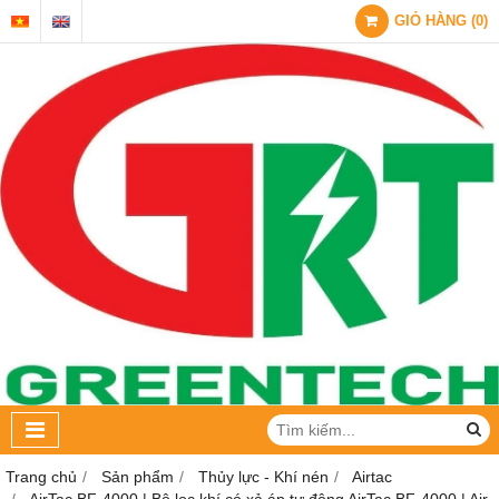
GIỎ HÀNG
(
0
)
Trang chủ
Sản phẩm
Thủy lực - Khí nén
Airtac
AirTac BF-4000 | Bộ lọc khí có xả áp tự động AirTac BF-4000 | Air