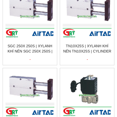
SGC 250X 250S | XYLANH
TN10X25S | XYLANH KHÍ
KHÍ NÉN SGC 250X 250S |
NÉN TN10X25S | CYLINDER
CYLINDER SGC 250X 250S |
TN10X25S | AIRTAC VIỆT
.
.
AIRTAC VIỆT NAM
NAM