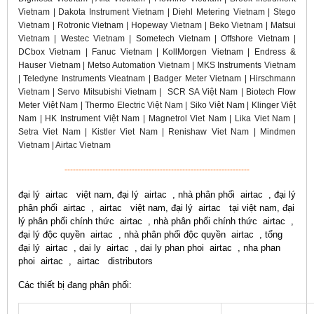
Vietnam | Dakota Instrument Vietnam | Diehl Metering Vietnam | Stego
Vietnam | Rotronic Vietnam | Hopeway Vietnam | Beko Vietnam | Matsui
Vietnam | Westec Vietnam | Sometech Vietnam | Offshore Vietnam |
DCbox Vietnam | Fanuc Vietnam | KollMorgen Vietnam | Endress &
Hauser Vietnam | Metso Automation Vietnam | MKS Instruments Vietnam
| Teledyne Instruments Vieatnam | Badger Meter Vietnam | Hirschmann
Vietnam | Servo Mitsubishi Vietnam | SCR SA Việt Nam | Biotech Flow
Meter Việt Nam | Thermo Electric Việt Nam | Siko Việt Nam | Klinger Việt
Nam | HK Instrument Việt Nam | Magnetrol Viet Nam | Lika Viet Nam |
Setra Viet Nam | Kistler Viet Nam | Renishaw Viet Nam | Mindmen
Vietnam | Airtac Vietnam
------------------------------------------------------------------
đại lý airtac việt nam, đại lý airtac , nhà phân phối airtac , đại lý
phân phối airtac , airtac việt nam, đại lý airtac tại việt nam, đại
lý phân phối chính thức airtac , nhà phân phối chính thức airtac ,
đại lý độc quyền airtac , nhà phân phối độc quyền airtac , tổng
đại lý airtac , dai ly airtac , dai ly phan phoi airtac , nha phan
phoi airtac , airtac distributors
Các thiết bị đang phân phối: