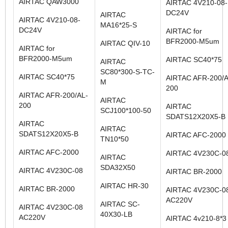
AIRTAC QAW3000
AIRTAC 4V210-08-
DC24V
AIRTAC
AIRTAC 4V210-08-
MA16*25-S
DC24V
AIRTAC for
BFR2000-M5um
AIRTAC QIV-10
AIRTAC for
BFR2000-M5um
AIRTAC SC40*75
AIRTAC
SC80*300-S-TC-
AIRTAC SC40*75
AIRTAC AFR-200/A
M
200
AIRTAC AFR-200/AL-
AIRTAC
200
AIRTAC
SCJ100*100-50
SDATS12X20X5-B
AIRTAC
AIRTAC
SDATS12X20X5-B
AIRTAC AFC-2000
TN10*50
AIRTAC AFC-2000
AIRTAC 4V230C-0
AIRTAC
SDA32X50
AIRTAC 4V230C-08
AIRTAC BR-2000
AIRTAC HR-30
AIRTAC BR-2000
AIRTAC 4V230C-0
AC220V
AIRTAC SC-
AIRTAC 4V230C-08
40X30-LB
AC220V
AIRTAC 4v210-8*3