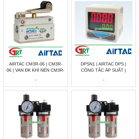
AIRTAC CM3R-06 | CM3R-
DPSN1 | AIRTAC DPS |
06 | VAN ĐK KHÍ NÉN CM3R-
CÔNG TẮC ÁP SUẤT |
06 | MANUALLY-
DIGITAL DISPLAY
.
.
CONTROLLED VALVE CM3R
PRESSURE SWITCH |
| AIRTAC VIỆT NAM
AIRTAC VIETNAM