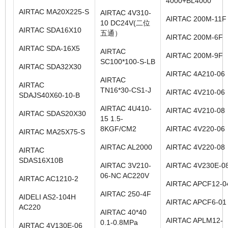
4000+BL4000
AIRTAC MA20X225-S
AIRTAC 4V310-
AIRTAC 200M-11F
10 DC24V(二位
AIRTAC SDA16X10
五通）
AIRTAC 200M-6F
AIRTAC SDA-16X5
AIRTAC
AIRTAC 200M-9F
SC100*100-S-LB
AIRTAC SDA32X30
AIRTAC 4A210-06
AIRTAC
AIRTAC
TN16*30-CS1-J
AIRTAC 4V210-06
SDAJS40X60-10-B
AIRTAC 4U410-
AIRTAC 4V210-08
AIRTAC SDAS20X30
15 1.5-
8KGF/CM2
AIRTAC 4V220-06
AIRTAC MA25X75-S
AIRTAC AL2000
AIRTAC 4V220-08
AIRTAC
SDAS16X10B
AIRTAC 3V210-
AIRTAC 4V230E-0
06-NC AC220V
AIRTAC AC1210-2
AIRTAC APCF12-0
AIRTAC 250-4F
AIDELI AS2-104H
AIRTAC APCF6-01
AC220
AIRTAC 40*40
AIRTAC APLM12-
0.1-0.8MPa
AIRTAC 4V130E-06