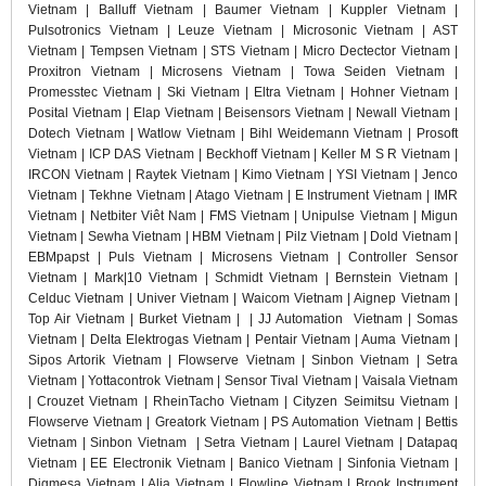
Vietnam | Balluff Vietnam | Baumer Vietnam | Kuppler Vietnam |
Pulsotronics Vietnam | Leuze Vietnam | Microsonic Vietnam | AST
Vietnam | Tempsen Vietnam | STS Vietnam | Micro Dectector Vietnam |
Proxitron Vietnam | Microsens Vietnam | Towa Seiden Vietnam |
Promesstec Vietnam | Ski Vietnam | Eltra Vietnam | Hohner Vietnam |
Posital Vietnam | Elap Vietnam | Beisensors Vietnam | Newall Vietnam |
Dotech Vietnam | Watlow Vietnam | Bihl Weidemann Vietnam | Prosoft
Vietnam | ICP DAS Vietnam | Beckhoff Vietnam | Keller M S R Vietnam |
IRCON Vietnam | Raytek Vietnam | Kimo Vietnam | YSI Vietnam | Jenco
Vietnam | Tekhne Vietnam | Atago Vietnam | E Instrument Vietnam | IMR
Vietnam | Netbiter Viêt Nam | FMS Vietnam | Unipulse Vietnam | Migun
Vietnam | Sewha Vietnam | HBM Vietnam | Pilz Vietnam | Dold Vietnam |
EBMpapst | Puls Vietnam | Microsens Vietnam | Controller Sensor
Vietnam | Mark|10 Vietnam | Schmidt Vietnam | Bernstein Vietnam |
Celduc Vietnam | Univer Vietnam | Waicom Vietnam | Aignep Vietnam |
Top Air Vietnam | Burket Vietnam | | JJ Automation Vietnam | Somas
Vietnam | Delta Elektrogas Vietnam | Pentair Vietnam | Auma Vietnam |
Sipos Artorik Vietnam | Flowserve Vietnam | Sinbon Vietnam | Setra
Vietnam | Yottacontrok Vietnam | Sensor Tival Vietnam | Vaisala Vietnam
| Crouzet Vietnam | RheinTacho Vietnam | Cityzen Seimitsu Vietnam |
Flowserve Vietnam | Greatork Vietnam | PS Automation Vietnam | Bettis
Vietnam | Sinbon Vietnam | Setra Vietnam | Laurel Vietnam | Datapaq
Vietnam | EE Electronik Vietnam | Banico Vietnam | Sinfonia Vietnam |
Digmesa Vietnam | Alia Vietnam | Flowline Vietnam | Brook Instrument