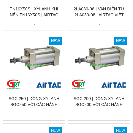
TN16X50S | XYLANH KHÍ
2LA030-08 | VAN ĐIỆN TỪ
NÉN TN16X50S | AIRTAC
2LA030-08 | AIRTAC VIỆT
VIỆT NAM
NAM
.
.
NEW
NEW
SGC 250 | DÒNG XYLANH
SGC 200 | DÒNG XYLANH
SGC250 VỚI CÁC HÀNH
SGC200 VỚI CÁC HÀNH
TRÌNH 25, 50, 75, 80,
TRÌNH 25, 50, 75, 80,
.
.
100,125,150,160, 175, 200,
100,125,150,160, 175, 200,
300, 350, 400, 450,0 500,
300, 350, 400, 450,0 500,
600, 700, 800, 900, 1000
600, 700, 800, 900, 1000
NEW
NEW