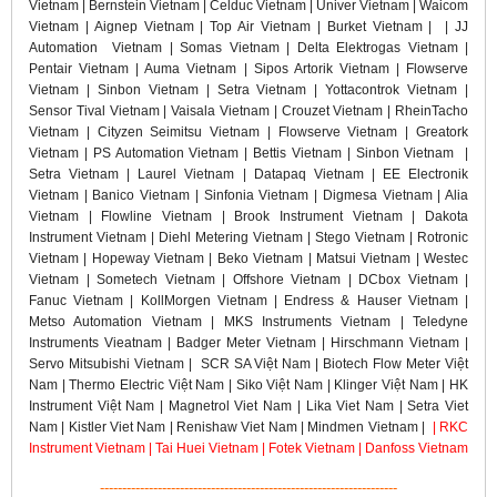
Vietnam | Bernstein Vietnam | Celduc Vietnam | Univer Vietnam | Waicom
Vietnam | Aignep Vietnam | Top Air Vietnam | Burket Vietnam | | JJ
Automation Vietnam | Somas Vietnam | Delta Elektrogas Vietnam |
Pentair Vietnam | Auma Vietnam | Sipos Artorik Vietnam | Flowserve
Vietnam | Sinbon Vietnam | Setra Vietnam | Yottacontrok Vietnam |
Sensor Tival Vietnam | Vaisala Vietnam | Crouzet Vietnam | RheinTacho
Vietnam | Cityzen Seimitsu Vietnam | Flowserve Vietnam | Greatork
Vietnam | PS Automation Vietnam | Bettis Vietnam | Sinbon Vietnam |
Setra Vietnam | Laurel Vietnam | Datapaq Vietnam | EE Electronik
Vietnam | Banico Vietnam | Sinfonia Vietnam | Digmesa Vietnam | Alia
Vietnam | Flowline Vietnam | Brook Instrument Vietnam | Dakota
Instrument Vietnam | Diehl Metering Vietnam | Stego Vietnam | Rotronic
Vietnam | Hopeway Vietnam | Beko Vietnam | Matsui Vietnam | Westec
Vietnam | Sometech Vietnam | Offshore Vietnam | DCbox Vietnam |
Fanuc Vietnam | KollMorgen Vietnam | Endress & Hauser Vietnam |
Metso Automation Vietnam | MKS Instruments Vietnam | Teledyne
Instruments Vieatnam | Badger Meter Vietnam | Hirschmann Vietnam |
Servo Mitsubishi Vietnam | SCR SA Việt Nam | Biotech Flow Meter Việt
Nam | Thermo Electric Việt Nam | Siko Việt Nam | Klinger Việt Nam | HK
Instrument Việt Nam | Magnetrol Viet Nam | Lika Viet Nam | Setra Viet
Nam | Kistler Viet Nam | Renishaw Viet Nam | Mindmen Vietnam |
| RKC
Instrument Vietnam | Tai Huei Vietnam | Fotek Vietnam | Danfoss Vietnam
-------------------------------------------------------------------