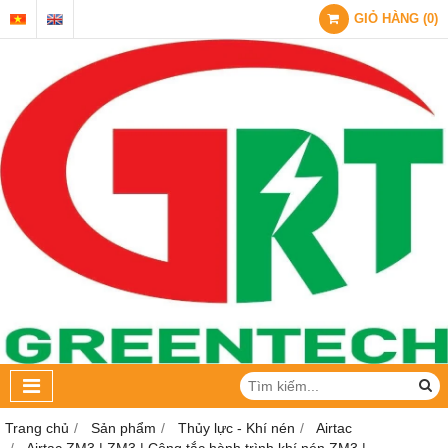
GIỎ HÀNG
(
0
)
Trang chủ
Sản phẩm
Thủy lực - Khí nén
Airtac
Airtac ZM3 | ZM3 | Công tắc hành trình khí nén ZM3 |