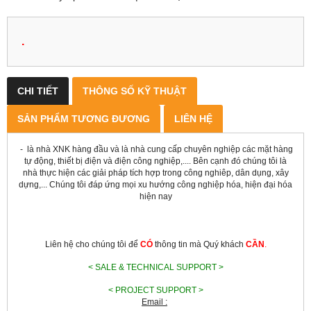
.
CHI TIẾT
THÔNG SỐ KỸ THUẬT
SẢN PHẨM TƯƠNG ĐƯƠNG
LIÊN HỆ
-
là nhà XNK hàng đầu và là nhà cung cấp chuyên nghiệp các mặt hàng
tự động, thiết bị điện và điện công nghiệp,.... Bên cạnh đó chúng tôi là
nhà thực hiện các giải pháp tích hợp trong công nghiêp, dân dụng, xây
dựng,... Chúng tôi đáp ứng mọi xu hướng công nghiệp hóa, hiện đại hóa
hiện nay
Liên hệ cho chúng tôi để
CÓ
thông tin mà Quý khách
CẦN
.
< SALE & TECHNICAL SUPPORT >
< PROJECT SUPPORT >
Email :