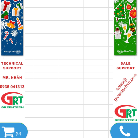
(
0
)