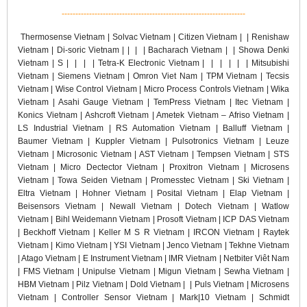
-------------------------------------------------------------------
Thermosense Vietnam | Solvac Vietnam | Citizen Vietnam | | Renishaw
Vietnam | Di-soric Vietnam |
|
|
|
Bacharach Vietnam |
|
Showa Denki
Vietnam | S
|
|
|
| Tetra-K Electronic Vietnam |
|
|
|
|
| Mitsubishi
Vietnam | Siemens Vietnam | Omron Viet Nam | TPM Vietnam | Tecsis
Vietnam | Wise Control Vietnam | Micro Process Controls Vietnam | Wika
Vietnam | Asahi Gauge Vietnam | TemPress Vietnam | Itec Vietnam |
Konics Vietnam | Ashcroft Vietnam | Ametek Vietnam – Afriso Vietnam |
LS Industrial Vietnam | RS Automation Vietnam | Balluff Vietnam |
Baumer Vietnam | Kuppler Vietnam | Pulsotronics Vietnam | Leuze
Vietnam | Microsonic Vietnam | AST Vietnam | Tempsen Vietnam | STS
Vietnam | Micro Dectector Vietnam | Proxitron Vietnam | Microsens
Vietnam | Towa Seiden Vietnam | Promesstec Vietnam | Ski Vietnam |
Eltra Vietnam | Hohner Vietnam | Posital Vietnam | Elap Vietnam |
Beisensors Vietnam | Newall Vietnam | Dotech Vietnam | Watlow
Vietnam | Bihl Weidemann Vietnam | Prosoft Vietnam | ICP DAS Vietnam
| Beckhoff Vietnam | Keller M S R Vietnam | IRCON Vietnam | Raytek
Vietnam | Kimo Vietnam | YSI Vietnam | Jenco Vietnam | Tekhne Vietnam
| Atago Vietnam | E Instrument Vietnam | IMR Vietnam | Netbiter Viêt Nam
| FMS Vietnam | Unipulse Vietnam | Migun Vietnam | Sewha Vietnam |
HBM Vietnam | Pilz Vietnam | Dold Vietnam |
| Puls Vietnam | Microsens
Vietnam | Controller Sensor Vietnam | Mark|10 Vietnam | Schmidt