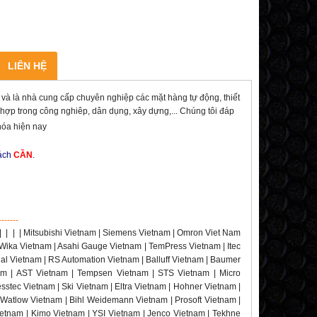
LIÊN HỆ
là nhà cung cấp chuyên nghiệp các mặt hàng tự động, thiết
h hợp trong công nghiêp, dân dụng, xây dựng,... Chúng tôi đáp
hóa hiện nay
hách
CẦN
.
-------
|
|
|
| Mitsubishi Vietnam | Siemens Vietnam | Omron Viet Nam
 Wika Vietnam | Asahi Gauge Vietnam | TemPress Vietnam | Itec
rial Vietnam | RS Automation Vietnam | Balluff Vietnam | Baumer
nam | AST Vietnam | Tempsen Vietnam | STS Vietnam | Micro
stec Vietnam | Ski Vietnam | Eltra Vietnam | Hohner Vietnam |
 Watlow Vietnam | Bihl Weidemann Vietnam | Prosoft Vietnam |
etnam | Kimo Vietnam | YSI Vietnam | Jenco Vietnam | Tekhne