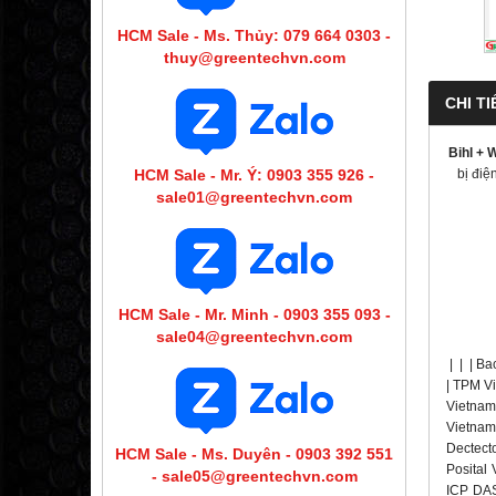
HCM Sale - Ms. Thủy: 079 664 0303 -
thuy@greentechvn.com
CHI TI
Bihl +
HCM Sale - Mr. Ý: 0903 355 926 -
bị điệ
sale01@greentechvn.com
HCM Sale - Mr. Minh - 0903 355 093 -
sale04@greentechvn.com
|
|
|
Ba
| TPM Vi
Vietnam 
Vietnam
Dectecto
HCM Sale - Ms. Duyên - 0903 392 551
Posital
- sale05@greentechvn.com
ICP DAS