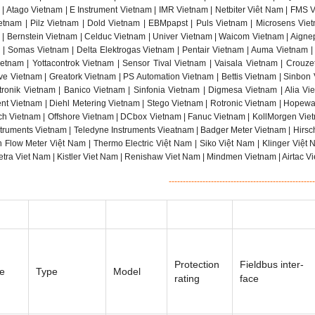
 | Atago Vietnam | E Instrument Vietnam | IMR Vietnam | Netbiter Viêt Nam | FMS 
tnam | Pilz Vietnam | Dold Vietnam | EBMpapst | Puls Vietnam | Microsens Viet
 | Bernstein Vietnam | Celduc Vietnam | Univer Vietnam | Waicom Vietnam | Aignep
 | Somas Vietnam | Delta Elektrogas Vietnam | Pentair Vietnam | Auma Vietnam | 
ietnam | Yottacontrok Vietnam | Sensor Tival Vietnam | Vaisala Vietnam | Crouz
ve Vietnam | Greatork Vietnam | PS Automation Vietnam | Bettis Vietnam | Sinbon 
tronik Vietnam | Banico Vietnam | Sinfonia Vietnam | Digmesa Vietnam | Alia Vi
ent Vietnam | Diehl Metering Vietnam | Stego Vietnam | Rotronic Vietnam | Hopewa
h Vietnam | Offshore Vietnam | DCbox Vietnam | Fanuc Vietnam | KollMorgen Viet
truments Vietnam | Teledyne Instruments Vieatnam | Badger Meter Vietnam | Hirs
h Flow Meter Việt Nam | Thermo Electric Việt Nam | Siko Việt Nam | Klinger Việt 
tra Viet Nam | Kistler Viet Nam | Renishaw Viet Nam | Mindmen Vietnam | Airtac V
----------------------------------------------------
Pro­tec­tion
Field­bus in­ter­
re
Type
Model
rat­ing
face