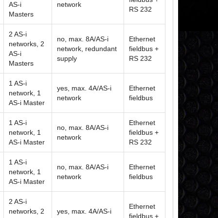
AS-i
network
RS 232
Masters
2 AS-i
no, max. 8A/AS-i
Ethernet
networks, 2
network, redundant
fieldbus +
AS-i
supply
RS 232
Masters
1 AS-i
yes, max. 4A/AS-i
Ethernet
network, 1
network
fieldbus
AS-i Master
1 AS-i
Ethernet
no, max. 8A/AS-i
network, 1
fieldbus +
network
AS-i Master
RS 232
1 AS-i
no, max. 8A/AS-i
Ethernet
network, 1
network
fieldbus
AS-i Master
2 AS-i
Ethernet
networks, 2
yes, max. 4A/AS-i
fieldbus +