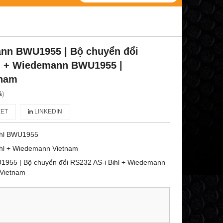
ann BWU1955 | Bộ chuyển đổi
hl + Wiedemann BWU1955 |
tnam
á
)
ET
LINKEDIN
ihl BWU1955
ihl + Wiedemann Vietnam
1955 | Bộ chuyển đổi RS232 AS-i Bihl + Wiedemann
Vietnam