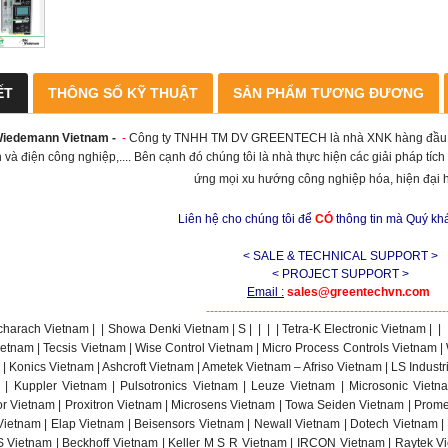
ẾT
THÔNG SỐ KỸ THUẬT
SẢN PHẨM TƯƠNG ĐƯƠNG
 Wiedemann Vietnam
-
-
Công ty TNHH TM DV GREENTECH là nhà XNK hàng đầu và 
n và điện công nghiệp,.... Bên cạnh đó chúng tôi là nhà thực hiện các giải pháp tíc
ứng mọi xu hướng công nghiệp hóa, hiện đại 
Liên hệ cho chúng tôi để
CÓ
thông tin mà Quý k
< SALE & TECHNICAL SUPPORT >
< PROJECT SUPPORT >
Email :
sales@greentechvn.com
------------------------------------------------------------
charach Vietnam |
|
Showa Denki Vietnam | S
|
|
|
| Tetra-K Electronic Vietnam |
|
etnam | Tecsis Vietnam | Wise Control Vietnam | Micro Process Controls Vietnam |
| Konics Vietnam | Ashcroft Vietnam | Ametek Vietnam – Afriso Vietnam | LS Indust
 | Kuppler Vietnam | Pulsotronics Vietnam | Leuze Vietnam | Microsonic Viet
r Vietnam | Proxitron Vietnam | Microsens Vietnam | Towa Seiden Vietnam | Promes
 Vietnam | Elap Vietnam | Beisensors Vietnam | Newall Vietnam | Dotech Vietnam |
 Vietnam | Beckhoff Vietnam | Keller M S R Vietnam | IRCON Vietnam | Raytek Vi