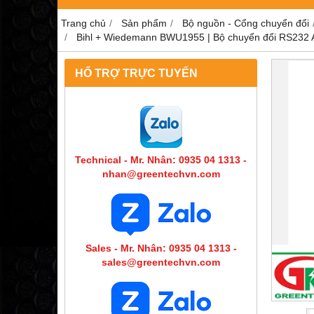
Trang chủ
Sản phẩm
Bộ nguồn - Cổng chuyển đổi
Bihl + Wiedemann BWU1955 | Bộ chuyển đổi RS232 
HỔ TRỢ TRỰC TUYẾN
Technical - Mr. Nhân: 0935 04 1313 -
nhan@greentechvn.com
Sales - Mr. Nhân: 0935 04 1313 -
sales@greentechvn.com