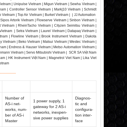
Vietnam | Unipulse Vietnam | Migun Vietnam | Sewha Vietnam |
nam | Controller Sensor Vietnam | Mark|10 Vietnam | Schmidt
 Vietnam | Top Air Vietnam | Burket Vietnam | | JJ Automation
Sipos Artorik Vietnam | Flowserve Vietnam | Sinbon Vietnam |
et Vietnam | RheinTacho Vietnam | Cityzen Seimitsu Vietnam |
Vietnam | Setra Vietnam | Laurel Vietnam | Datapaq Vietnam |
etnam | Flowline Vietnam | Brook Instrument Vietnam | Dakota
y Vietnam | Beko Vietnam | Matsui Vietnam | Westec Vietnam |
nam | Endress & Hauser Vietnam | Metso Automation Vietnam |
chmann Vietnam | Servo Mitsubishi Vietnam | SCR SA Việt Nam
Nam | HK Instrument Việt Nam | Magnetrol Viet Nam | Lika Viet
ietnam
--------------
Num­ber of
Di­ag­nos­
1 power sup­ply, 1
AS-i net­
tic and
gate­way for 2 AS-i
works, num­
con­fig­u­ra­
net­works, in­ex­pen­
ber of AS-i
tion in­ter­
sive power sup­plies
Master
face