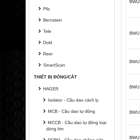
BWU
Pilz
Bernstein
Tele
BWU
Dold
Reer
BWU
SmartScan
THIẾT BỊ ĐÓNG/CẮT
BWU
HAGER
Isolator - Cầu dao cách ly
MCB - Cầu dao tự động
BWU
MCCB - Cầu dao tự động loại
dòng lớn
BWU
RCBO - Cầu dao chống giật