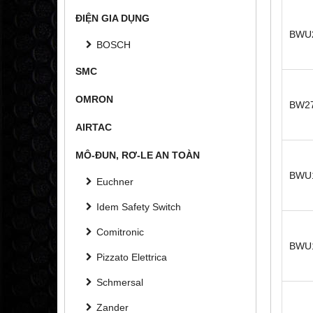
ĐIỆN GIA DỤNG
BWU
BOSCH
SMC
OMRON
BW2
AIRTAC
MÔ-ĐUN, RƠ-LE AN TOÀN
BWU
Euchner
Idem Safety Switch
Comitronic
BWU
Pizzato Elettrica
Schmersal
Zander