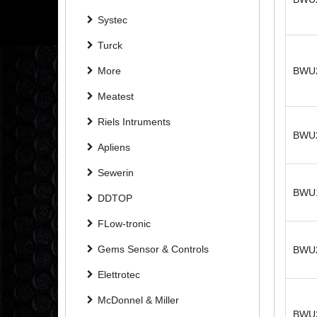
Systec
Turck
More
BWU
Meatest
Riels Intruments
BWU
Apliens
Sewerin
BWU
DDTOP
FLow-tronic
Gems Sensor & Controls
BWU
Elettrotec
McDonnel & Miller
BWU