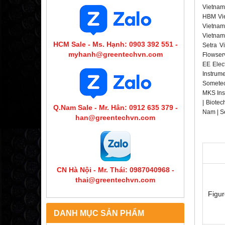
Vietnam
HBM Vie
Vietnam
Vietnam
HCM Sale - Ms. Hạnh: 0903 392 551 -
Setra V
myhanh@greentechvn.com
Flowser
EE Elec
Instrum
Sometec
MKS Ins
| Biotec
Q.Nam Sale - Mr. Hân: 0912 635 379 -
Nam | Se
han@greentechvn.com
CN Hà Nội - Mr. Thái: 0987040968 -
thai@greentechvn.com
Fig­u
DANH MỤC SẢN PHẨM