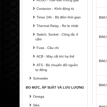
Contactor - Khởi động từ
Timer 24h - Bộ đếm thời gian
BWU
Thermal Relay - Rơ le nhiệt
Switch, Socket - Công tắc ổ
BWU
cắm
Fuse - Cầu chì
ACB - Máy cắt khí hạ thế
BWU
ATS - Bộ chuyển đổi nguồn
tự động
Schneider
BWU
ĐO MỨC, ÁP SUẤT VÀ LƯU LƯỢNG
Omega
Sika
BWU