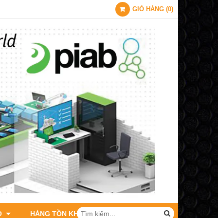
GIỎ HÀNG
(
0
)
O
HÀNG TỒN KHO