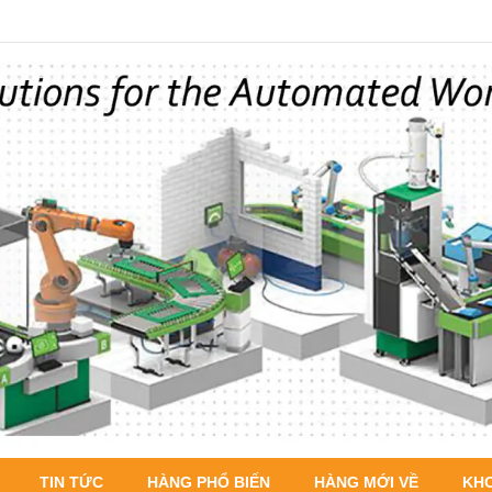
TIN TỨC
HÀNG PHỔ BIẾN
HÀNG MỚI VỀ
KH