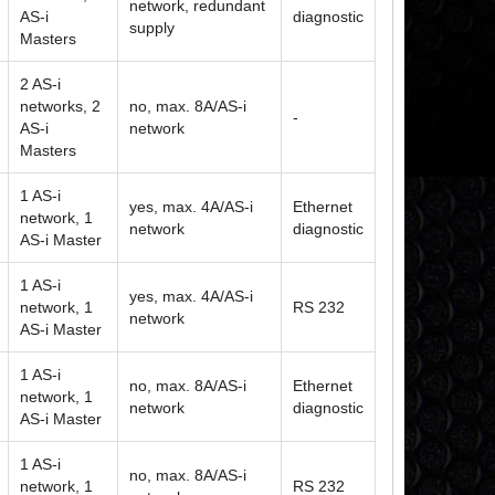
network, redundant
AS-i
diagnostic
supply
Masters
2 AS-i
networks, 2
no, max. 8A/AS-i
-
AS-i
network
Masters
1 AS-i
yes, max. 4A/AS-i
Ethernet
network, 1
network
diagnostic
AS-i Master
1 AS-i
yes, max. 4A/AS-i
network, 1
RS 232
network
AS-i Master
1 AS-i
no, max. 8A/AS-i
Ethernet
network, 1
network
diagnostic
AS-i Master
1 AS-i
no, max. 8A/AS-i
network, 1
RS 232