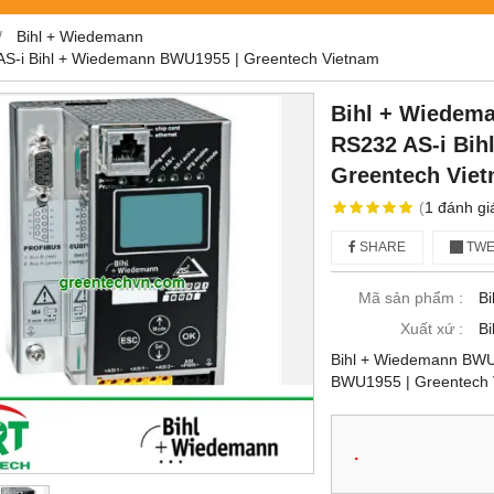
Bihl + Wiedemann
AS-i Bihl + Wiedemann BWU1955 | Greentech Vietnam
Bihl + Wiedem
RS232 AS-i Bi
Greentech Vie
(
1
đánh gi
SHARE
TWE
Mã sản phẩm :
B
Xuất xứ :
B
Bihl + Wiedemann BWU
BWU1955 | Greentech 
.