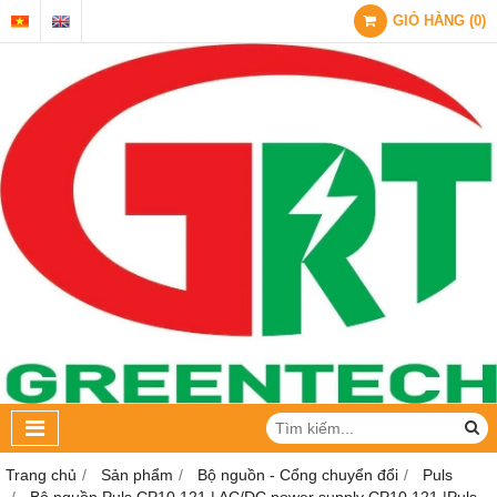
GIỎ HÀNG
(
0
)
Trang chủ
Sản phẩm
Bộ nguồn - Cổng chuyển đổi
Puls
Bộ nguồn Puls CP10.121 | AC/DC power supply CP10.121 |Puls