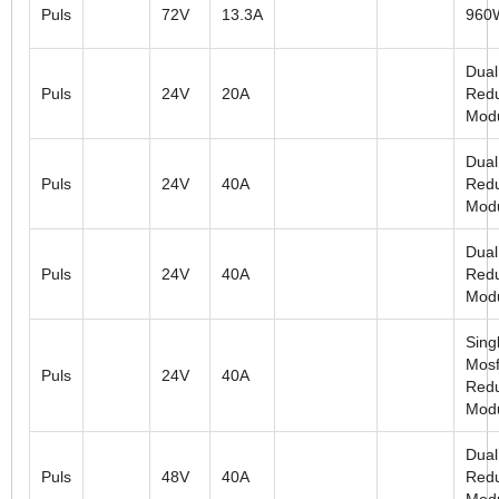
Puls
72V
13.3A
960
Dual
Puls
24V
20A
Red
Mod
Dual
Puls
24V
40A
Red
Mod
Dual
Puls
24V
40A
Red
Mod
Sing
Mosf
Puls
24V
40A
Red
Mod
Dual
Puls
48V
40A
Red
Mod