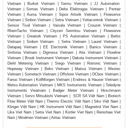
Vietnam | Burket Vietnam | Gemu Vietnam | JJ Automation
Vietnam | Somas Vietnam | Delta Elektrogas Vietnam | Pentair
Vietnam | Auma Vietnam | Sipos Artorik Vietnam | Flowserve
Vietnam | Sinbon Vietnam | Setra Vietnam | Yottacontrok Vietnam |
Sensor Tival Vietnam | Vaisala Vietnam | Crouzet Vietnam |
RheinTacho Vietnam | Cityzen Seimitsu Vietnam | Flowserve
Vietnam | Greatork Vietnam | PS Automation Vietnam | Bettis
Vietnam | Sinbon Vietnam | Setra Vietnam | Laurel Vietnam |
Datapaq Vietnam | EE Electronik Vietnam | Banico Vietnam |
Sinfonia Vietnam | Digmesa Vietnam | Alia Vietnam | Flowline
Vietnam | Brook Instrument Vietnam | Dakota Instrument Vietnam |
Diehl Metering Vietnam | Stego Vietnam | Rotronic Vietnam |
Hopeway Vietnam | Beko Vietnam | Matsui Vietnam | Westec
Vietnam | Sometech Vietnam | Offshore Vietnam | DCbox Vietnam |
Fanuc Vietnam | KollMorgen Vietnam | Endress & Hauser Vietnam |
Metso Automation Vietnam | MKS Instruments Vietnam | Teledyne
Instruments Vieatnam | Badger Meter Vietnam | Hirschmann
Vietnam | Servo Mitsubishi Vietnam | SCR SA Việt Nam | Biotech
Flow Meter Việt Nam | Thermo Electric Việt Nam | Siko Việt Nam |
Klinger Việt Nam | HK Instrument Việt Nam | Magnetrol Viet Nam |
Lika Viet Nam | Setra Viet Nam | Kistler Viet Nam | Renishaw Viet
Nam | Mindmen Vietnam | Airtac Vietnam
-------------------------------------------------------------------