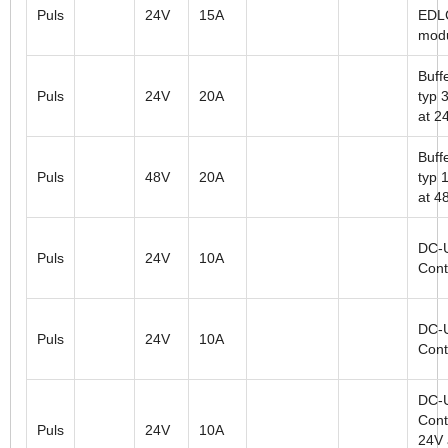
Puls
24V
15A
EDLC
mod
Buffe
Puls
24V
20A
typ 
at 2
Buffe
Puls
48V
20A
typ 
at 4
DC-
Puls
24V
10A
Cont
DC-
Puls
24V
10A
Cont
DC-
Contr
Puls
24V
10A
24V