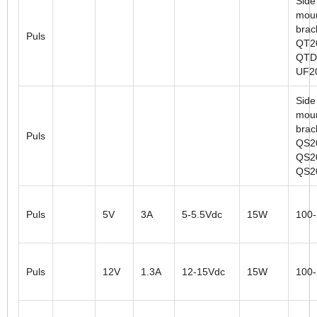
Side
moun
brac
Puls
QT2
QTD
UF2
Side
moun
brac
Puls
QS2
QS2
QS2
Puls
5V
3A
5-5.5Vdc
15W
100
Puls
12V
1.3A
12-15Vdc
15W
100