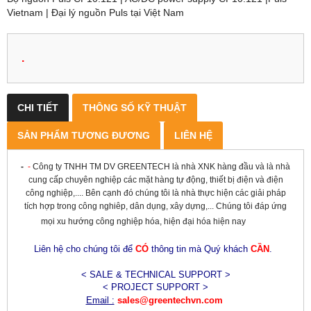
Vietnam | Đại lý nguồn Puls tại Việt Nam
.
CHI TIẾT
THÔNG SỐ KỸ THUẬT
SẢN PHẨM TƯƠNG ĐƯƠNG
LIÊN HỆ
-
-
Công ty TNHH TM DV GREENTECH là nhà XNK hàng đầu và là nhà
cung cấp chuyên nghiệp các mặt hàng tự động, thiết bị điện và điện
công nghiệp,.... Bên cạnh đó chúng tôi là nhà thực hiện các giải pháp
tích hợp trong công nghiêp, dân dụng, xây dựng,... Chúng tôi đáp ứng
mọi xu hướng công nghiệp hóa, hiện đại hóa hiện nay
Liên hệ cho chúng tôi để
CÓ
thông tin mà Quý khách
CẦN
.
< SALE & TECHNICAL SUPPORT >
< PROJECT SUPPORT >
Email :
sales@greentechvn.com