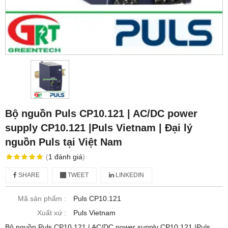
Bộ nguồn Puls CP10.121 | AC/DC power
supply CP10.121 |Puls Vietnam | Đại lý
nguồn Puls tại Việt Nam
(
1
đánh giá
)
SHARE
TWEET
LINKEDIN
Mã sản phẩm :
Puls CP10.121
Xuất xứ :
Puls Vietnam
Bộ nguồn Puls CP10.121 | AC/DC power supply CP10.121 |Puls