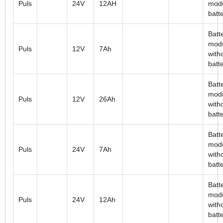
Puls
24V
12AH
modu
batt
Batt
mod
Puls
12V
7Ah
with
batt
Batt
mod
Puls
12V
26Ah
with
batt
Batt
mod
Puls
24V
7Ah
with
batt
Batt
mod
Puls
24V
12Ah
with
batt