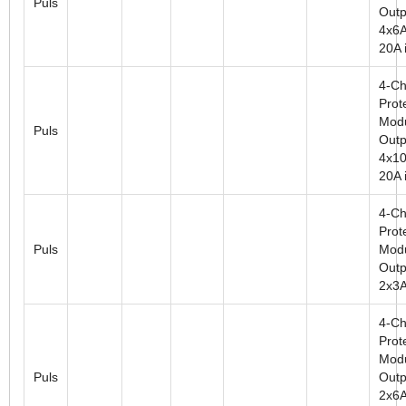
Puls
Outp
4x6A
20A i
4-Ch
Prot
Modu
Puls
Outp
4x10
20A i
4-Ch
Prot
Puls
Modu
Outp
2x3A
4-Ch
Prot
Modu
Puls
Outp
2x6A