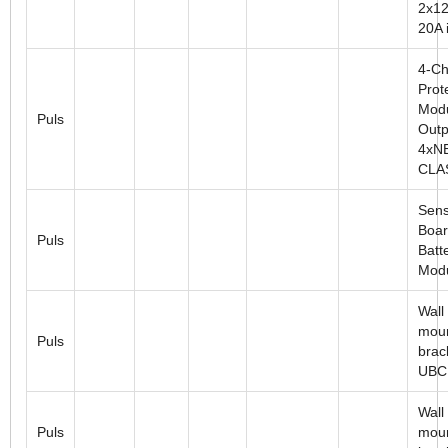
2x12
20A i
4-Ch
Prot
Modu
Puls
Outp
4xN
CLA
Sens
Boar
Puls
Batt
Mod
Wall
moun
Puls
brac
UBC
Wall
Puls
moun