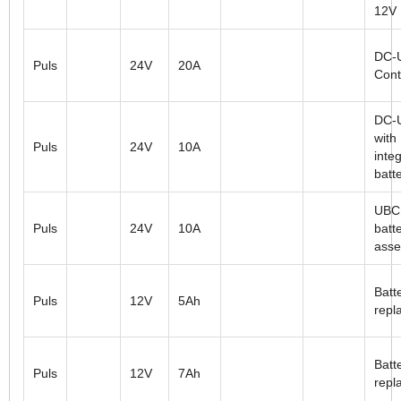
12V
DC-
Puls
24V
20A
Cont
DC-
with
Puls
24V
10A
inte
batt
UBC
Puls
24V
10A
batt
ass
Batt
Puls
12V
5Ah
repl
Batt
Puls
12V
7Ah
repl