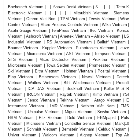
-------------------------------------------------------------------
|
Bacharach
Vietnam |
|
|
|
| Tetra-K
Showa Denki Vietnam | S
Electronic Vietnam |
|
|
|
|
| Mitsubishi Vietnam | Siemens
Vietnam | Omron Viet Nam | TPM Vietnam | Tecsis Vietnam | Wise
Control Vietnam | Micro Process Controls Vietnam | Wika Vietnam |
Asahi Gauge Vietnam | TemPress Vietnam | Itec Vietnam | Konics
Vietnam | Ashcroft Vietnam | Ametek Vietnam – Afriso Vietnam | LS
Industrial Vietnam | RS Automation Vietnam | Balluff Vietnam |
Baumer Vietnam | Kuppler Vietnam | Pulsotronics Vietnam | Leuze
Vietnam | Microsonic Vietnam | AST Vietnam | Tempsen Vietnam |
STS Vietnam | Micro Dectector Vietnam | Proxitron Vietnam |
Microsens Vietnam | Towa Seiden Vietnam | Promesstec Vietnam |
Ski Vietnam | Eltra Vietnam | Hohner Vietnam | Posital Vietnam |
Elap Vietnam | Beisensors Vietnam | Newall Vietnam | Dotech
Vietnam | Watlow Vietnam | Bihl Weidemann Vietnam | Prosoft
Vietnam | ICP DAS Vietnam | Beckhoff Vietnam | Keller M S R
Vietnam | IRCON Vietnam | Raytek Vietnam | Kimo Vietnam | YSI
Vietnam | Jenco Vietnam | Tekhne Vietnam | Atago Vietnam | E
Instrument Vietnam | IMR Vietnam | Netbiter Viêt Nam | FMS
Vietnam | Unipulse Vietnam | Migun Vietnam | Sewha Vietnam |
HBM Vietnam | Pilz Vietnam | Dold Vietnam | EBMpapst | Puls
Vietnam | Microsens Vietnam | Controller Sensor Vietnam | Mark|10
Vietnam | Schmidt Vietnam | Bernstein Vietnam | Celduc Vietnam |
Univer Vietnam | Waicom Vietnam | Aignep Vietnam | Top Air