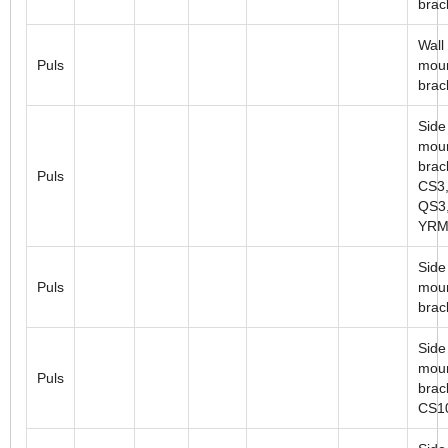
brac
Wall
Puls
mou
brac
Side
moun
brac
Puls
CS3,
QS3,
YRM
Side
Puls
moun
brac
Side
moun
Puls
brac
CS1