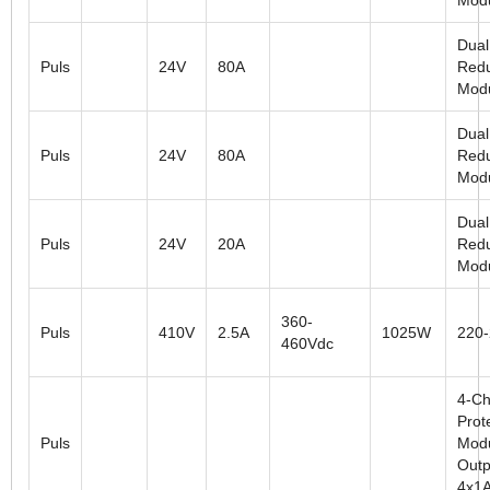
Dual
Puls
24V
80A
Red
Mod
Dual
Puls
24V
80A
Red
Mod
Dual
Puls
24V
20A
Red
Mod
360-
Puls
410V
2.5A
1025W
220
460Vdc
4-Ch
Prot
Puls
Modu
Outp
4x1