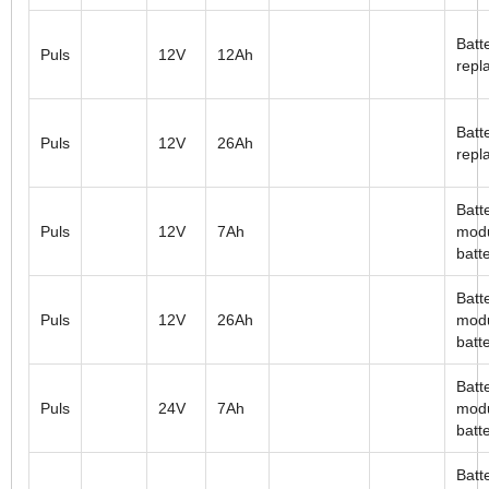
Batt
Puls
12V
12Ah
repl
Batt
Puls
12V
26Ah
repl
Batt
Puls
12V
7Ah
modu
batt
Batt
Puls
12V
26Ah
modu
batt
Batt
Puls
24V
7Ah
modu
batt
Batt