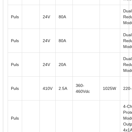
Dual
Puls
24V
80A
Red
Mod
Dual
Puls
24V
80A
Red
Mod
Dual
Puls
24V
20A
Red
Mod
360-
Puls
410V
2.5A
1025W
220
460Vdc
4-Ch
Prot
Puls
Modu
Outp
4x1