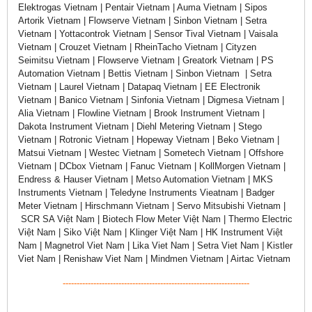
Elektrogas Vietnam | Pentair Vietnam | Auma Vietnam | Sipos
Artorik Vietnam | Flowserve Vietnam | Sinbon Vietnam | Setra
Vietnam | Yottacontrok Vietnam | Sensor Tival Vietnam | Vaisala
Vietnam | Crouzet Vietnam | RheinTacho Vietnam | Cityzen
Seimitsu Vietnam | Flowserve Vietnam | Greatork Vietnam | PS
Automation Vietnam | Bettis Vietnam | Sinbon Vietnam | Setra
Vietnam | Laurel Vietnam | Datapaq Vietnam | EE Electronik
Vietnam | Banico Vietnam | Sinfonia Vietnam | Digmesa Vietnam |
Alia Vietnam | Flowline Vietnam | Brook Instrument Vietnam |
Dakota Instrument Vietnam | Diehl Metering Vietnam | Stego
Vietnam | Rotronic Vietnam | Hopeway Vietnam | Beko Vietnam |
Matsui Vietnam | Westec Vietnam | Sometech Vietnam | Offshore
Vietnam | DCbox Vietnam | Fanuc Vietnam | KollMorgen Vietnam |
Endress & Hauser Vietnam | Metso Automation Vietnam | MKS
Instruments Vietnam | Teledyne Instruments Vieatnam | Badger
Meter Vietnam | Hirschmann Vietnam | Servo Mitsubishi Vietnam |
SCR SA Việt Nam | Biotech Flow Meter Việt Nam | Thermo Electric
Việt Nam | Siko Việt Nam | Klinger Việt Nam | HK Instrument Việt
Nam | Magnetrol Viet Nam | Lika Viet Nam | Setra Viet Nam | Kistler
Viet Nam | Renishaw Viet Nam | Mindmen Vietnam | Airtac Vietnam
-------------------------------------------------------------------