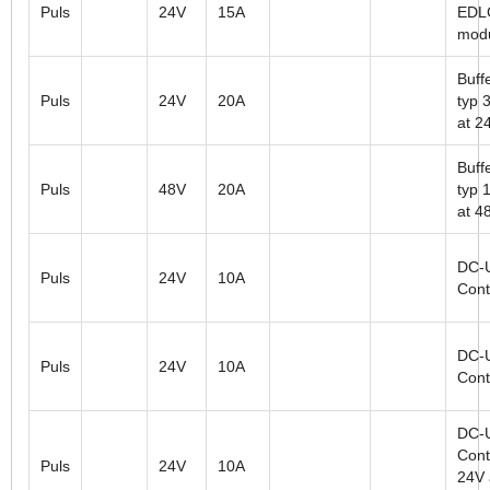
Puls
24V
15A
EDLC
mod
Buffe
Puls
24V
20A
typ 
at 2
Buffe
Puls
48V
20A
typ 
at 4
DC-
Puls
24V
10A
Cont
DC-
Puls
24V
10A
Cont
DC-
Contr
Puls
24V
10A
24V