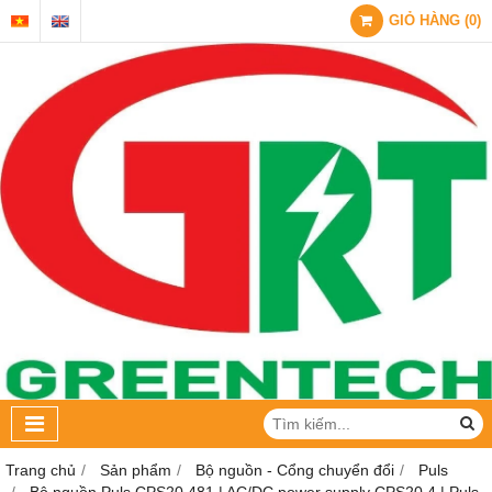
GIỎ HÀNG
(
0
)
Trang chủ
Sản phẩm
Bộ nguồn - Cổng chuyển đổi
Puls
Bộ nguồn Puls CPS20.481 | AC/DC power supply CPS20.4 | Puls