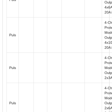
Outp
4x6A
20A i
4-Ch
Prot
Modu
Puls
Outp
4x10
20A i
4-Ch
Prot
Puls
Modu
Outp
2x3A
4-Ch
Prot
Modu
Puls
Outp
2x6A