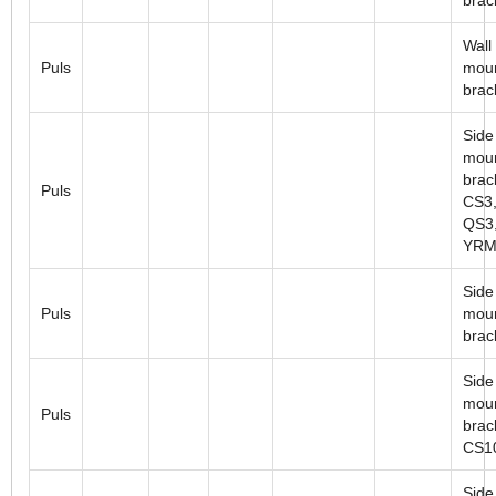
Wall
Puls
mou
brac
Side
moun
brac
Puls
CS3,
QS3,
YRM
Side
Puls
moun
brac
Side
moun
Puls
brac
CS1
Side