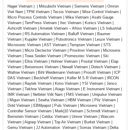
-------------------------------------------------------------------
Hager Vietnam | | Mitsubishi Vietnam | Siemens Vietnam | Omron
Viet Nam | TPM Vietnam | Tecsis Vietnam | Wise Control Vietnam |
Micro Process Controls Vietnam | Wika Vietnam | Asahi Gauge
Vietnam | TemPress Vietnam | Itec Vietnam | Konics Vietnam |
Ashcroft Vietnam | Ametek Vietnam – Afriso Vietnam | LS Industrial
Vietnam | RS Automation Vietnam | Balluff Vietnam | Baumer
Vietnam | Kuppler Vietnam | Pulsotronics Vietnam | Leuze Vietnam |
Microsonic Vietnam | AST Vietnam | Tempsen Vietnam | STS
Vietnam | Micro Dectector Vietnam | Proxitron Vietnam | Microsens
Vietnam | Towa Seiden Vietnam | Promesstec Vietnam | Ski
Vietnam | Eltra Vietnam | Hohner Vietnam | Posital Vietnam | Elap
Vietnam | Beisensors Vietnam | Newall Vietnam | Dotech Vietnam |
Watlow Vietnam | Bihl Weidemann Vietnam | Prosoft Vietnam | ICP
DAS Vietnam | Beckhoff Vietnam | Keller M S R Vietnam | IRCON
Vietnam | Raytek Vietnam | Kimo Vietnam | YSI Vietnam | Jenco
Vietnam | Tekhne Vietnam | Atago Vietnam | E Instrument Vietnam |
IMR Vietnam | Netbiter Viêt Nam | FMS Vietnam | Unipulse Vietnam
| Migun Vietnam | Sewha Vietnam | HBM Vietnam | Pilz Vietnam |
Dold Vietnam | EBMpapst | Puls Vietnam | Microsens Vietnam |
Controller Sensor Vietnam | Mark|10 Vietnam | Schmidt Vietnam |
Bernstein Vietnam | Celduc Vietnam | Univer Vietnam | Waicom
Vietnam | Aignep Vietnam | Top Air Vietnam | Burket Vietnam |
Gemu Vietnam | JJ Automation Vietnam | Somas Vietnam | Delta