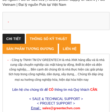
Vietnam | Đại lý nguồn Puls tại Việt Nam
.
CHI TIẾT
THÔNG SỐ KỸ THUẬT
SẢN PHẨM TƯƠNG ĐƯƠNG
LIÊN HỆ
-
-
Công ty TNHH TM DV GREENTECH là nhà XNK hàng đầu và là nhà
cung cấp chuyên nghiệp các mặt hàng tự động, thiết bị điện và điện
công nghiệp,.... Bên cạnh đó chúng tôi là nhà thực hiện các giải pháp
tích hợp trong công nghiêp, dân dụng, xây dựng,... Chúng tôi đáp ứng
mọi xu hướng công nghiệp hóa, hiện đại hóa hiện nay
Liên hệ cho chúng tôi để
CÓ
thông tin mà Quý khách
CẦN
.
< SALE & TECHNICAL SUPPORT >
< PROJECT SUPPORT >
Email :
sales@greentechvn.com