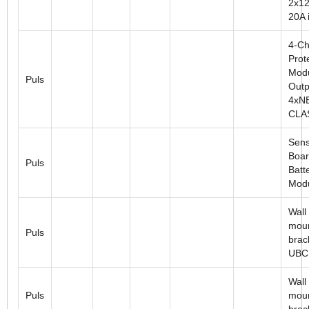
2x12
20A i
4-Ch
Prot
Modu
Puls
Outp
4xN
CLA
Sens
Boar
Puls
Batt
Mod
Wall
moun
Puls
brac
UBC
Wall
Puls
moun
brac