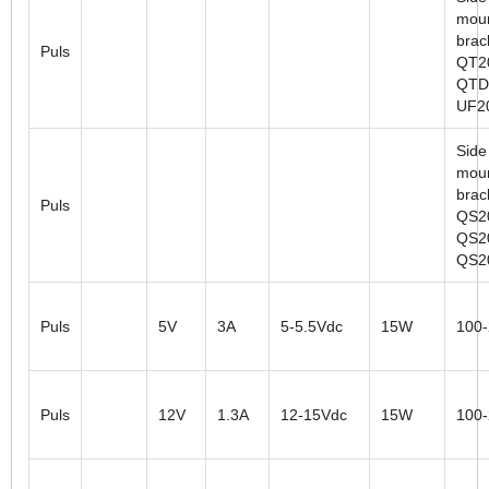
moun
brac
Puls
QT2
QTD
UF2
Side
moun
brac
Puls
QS2
QS2
QS2
Puls
5V
3A
5-5.5Vdc
15W
100
Puls
12V
1.3A
12-15Vdc
15W
100