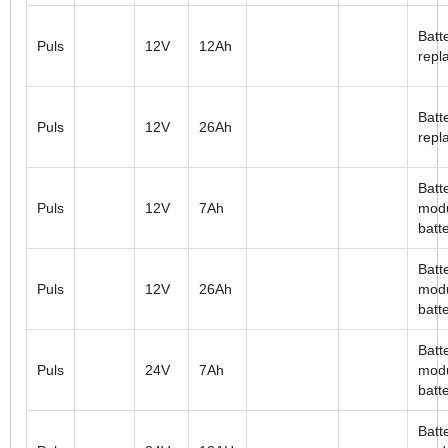
Batt
Puls
12V
12Ah
repl
Batt
Puls
12V
26Ah
repl
Batt
Puls
12V
7Ah
modu
batt
Batt
Puls
12V
26Ah
modu
batt
Batt
Puls
24V
7Ah
modu
batt
Batt