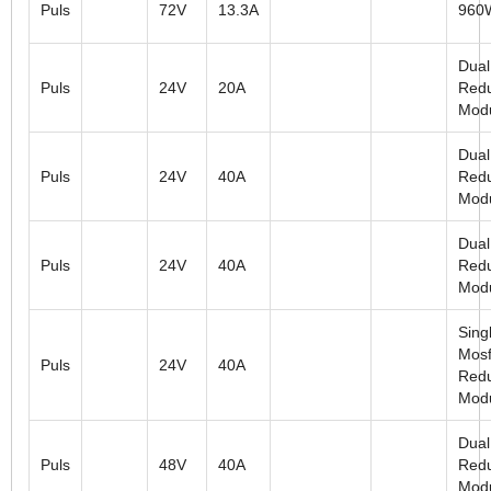
Puls
72V
13.3A
960
Dual
Puls
24V
20A
Red
Mod
Dual
Puls
24V
40A
Red
Mod
Dual
Puls
24V
40A
Red
Mod
Sing
Mosf
Puls
24V
40A
Red
Mod
Dual
Puls
48V
40A
Red
Mod