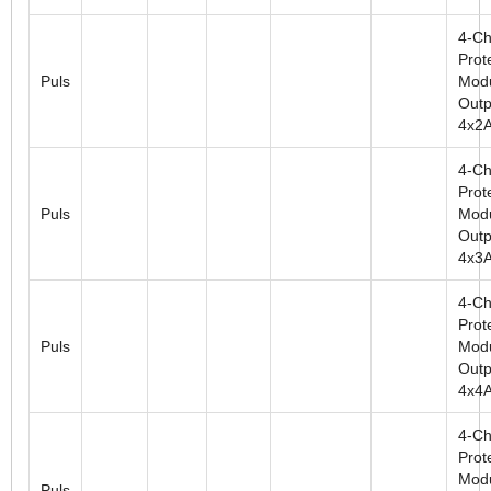
4-Ch
Prot
Puls
Modu
Outp
4x2
4-Ch
Prot
Puls
Modu
Outp
4x3
4-Ch
Prot
Puls
Modu
Outp
4x4
4-Ch
Prot
Modu
Puls