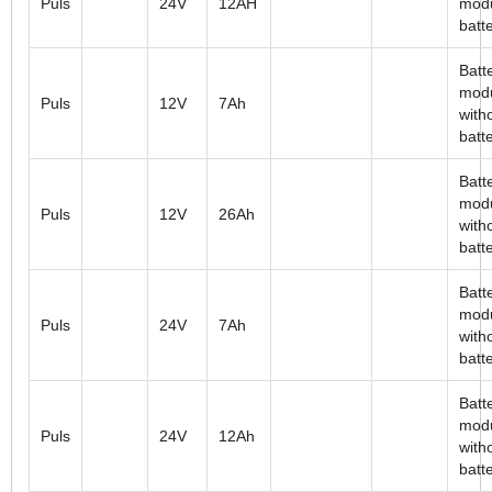
Puls
24V
12AH
modu
batt
Batt
mod
Puls
12V
7Ah
with
batt
Batt
mod
Puls
12V
26Ah
with
batt
Batt
mod
Puls
24V
7Ah
with
batt
Batt
mod
Puls
24V
12Ah
with
batt