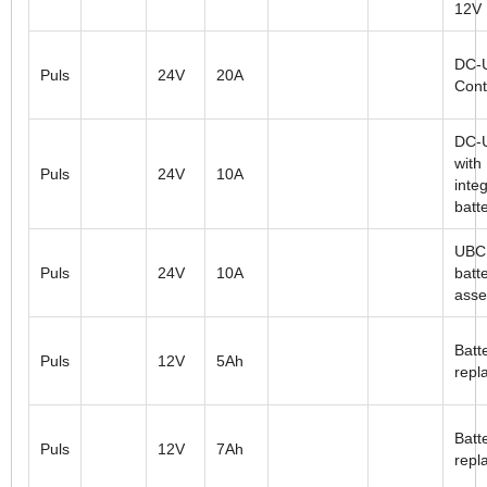
12V
DC-
Puls
24V
20A
Cont
DC-
with
Puls
24V
10A
inte
batt
UBC
Puls
24V
10A
batt
ass
Batt
Puls
12V
5Ah
repl
Batt
Puls
12V
7Ah
repl