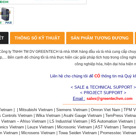
ẾT
THÔNG SỐ KỸ THUẬT
SẢN PHẨM TƯƠNG ĐƯƠNG
Công ty TNHH TM DV GREENTECH là nhà XNK hàng đầu và là nhà cung cấp chuyên n
p,.... Bên cạnh đó chúng tôi là nhà thực hiện các giải pháp tích hợp trong công n
công nghiệp hóa, hiện đại hóa hiện 
Liên hệ cho chúng tôi để
CÓ
thông tin mà Quý 
< SALE & TECHNICAL SUPPORT >
< PROJECT SUPPORT >
Email :
sales@greentechvn.com
------------------------------------------------------------
ietnam | | Mitsubishi Vietnam | Siemens Vietnam | Omron Viet Nam | TPM Vi
 Controls Vietnam | Wika Vietnam | Asahi Gauge Vietnam | TemPress Vietnam 
Vietnam – Afriso Vietnam | LS Industrial Vietnam | RS Automation Vietnam | 
onics Vietnam | Leuze Vietnam | Microsonic Vietnam | AST Vietnam | Tempse
on Vietnam | Microsens Vietnam | Towa Seiden Vietnam | Promesstec Vietnam 