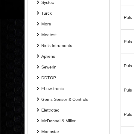
Systec
Turck
Puls
More
Meatest
Puls
Riels Intruments
Apliens
Puls
Sewerin
DDTOP
FLow-tronic
Puls
Gems Sensor & Controls
Elettrotec
Puls
McDonnel & Miller
Manostar