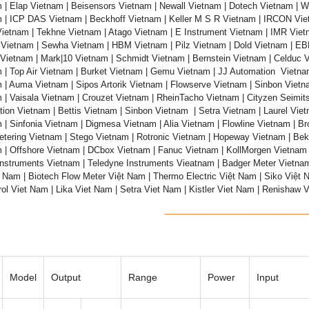
 | Elap Vietnam | Beisensors Vietnam | Newall Vietnam | Dotech Vietnam | W
 | ICP DAS Vietnam | Beckhoff Vietnam | Keller M S R Vietnam | IRCON Vie
ietnam | Tekhne Vietnam | Atago Vietnam | E Instrument Vietnam | IMR Viet
 Vietnam | Sewha Vietnam | HBM Vietnam | Pilz Vietnam | Dold Vietnam | EBM
Vietnam | Mark|10 Vietnam | Schmidt Vietnam | Bernstein Vietnam | Celduc 
 | Top Air Vietnam | Burket Vietnam | Gemu Vietnam | JJ Automation Vietnam
 | Auma Vietnam | Sipos Artorik Vietnam | Flowserve Vietnam | Sinbon Vietna
 | Vaisala Vietnam | Crouzet Vietnam | RheinTacho Vietnam | Cityzen Seimit
ion Vietnam | Bettis Vietnam | Sinbon Vietnam | Setra Vietnam | Laurel Vie
 | Sinfonia Vietnam | Digmesa Vietnam | Alia Vietnam | Flowline Vietnam | B
etering Vietnam | Stego Vietnam | Rotronic Vietnam | Hopeway Vietnam | Be
 | Offshore Vietnam | DCbox Vietnam | Fanuc Vietnam | KollMorgen Vietnam
nstruments Vietnam | Teledyne Instruments Vieatnam | Badger Meter Vietna
 Nam | Biotech Flow Meter Việt Nam | Thermo Electric Việt Nam | Siko Việt N
ol Viet Nam | Lika Viet Nam | Setra Viet Nam | Kistler Viet Nam | Renishaw 
----------------------------------------------------
Model
Output
Range
Power
Input