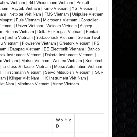
atlow Vietnam | Bihl Weidemann Vietnam | Prosoft
tnam | Raytek Vietnam | Kimo Vietnam | YSI Vietnam |
nam | Netbiter Viêt Nam | FMS Vietnam | Unipulse Vietnam
papst | Puls Vietnam | Microsens Vietnam | Controller
Vietnam | Univer Vietnam | Waicom Vietnam | Aignep
 | Somas Vietnam | Delta Elektrogas Vietnam | Pentair
m | Setra Vietnam | Yottacontrok Vietnam | Sensor Tival
su Vietnam | Flowserve Vietnam | Greatork Vietnam | PS
tnam | Datapaq Vietnam | EE Electronik Vietnam | Banico
rook Instrument Vietnam | Dakota Instrument Vietnam |
ko Vietnam | Matsui Vietnam | Westec Vietnam | Sometech
 | Endress & Hauser Vietnam | Metso Automation Vietnam
m | Hirschmann Vietnam | Servo Mitsubishi Vietnam | SCR
am | Klinger Việt Nam | HK Instrument Việt Nam |
Viet Nam | Mindmen Vietnam | Airtac Vietnam
---------------
W x H x
D