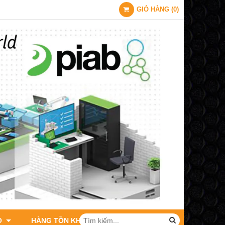
GIỎ HÀNG
(
0
)
O
HÀNG TỒN KHO