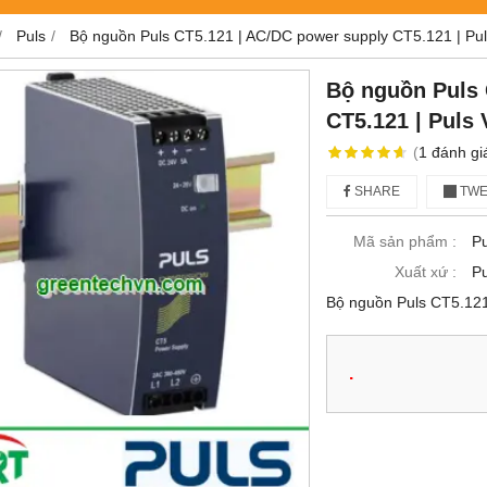
Puls
Bộ nguồn Puls CT5.121 | AC/DC power supply CT5.121 | Pu
Bộ nguồn Puls 
CT5.121 | Puls
(
1
đánh gi
SHARE
TWE
Mã sản phẩm :
P
Xuất xứ :
Pu
Bộ nguồn Puls CT5.121
.