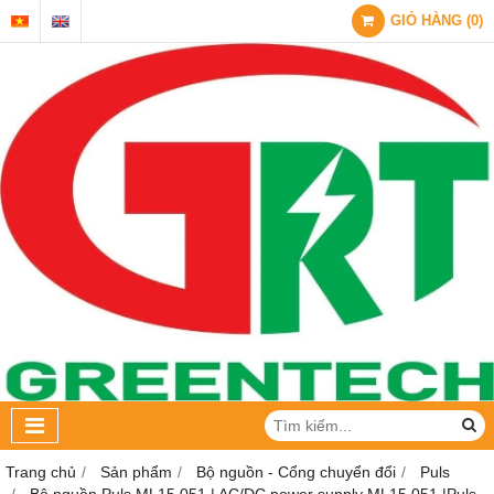
GIỎ HÀNG
(
0
)
Trang chủ
Sản phẩm
Bộ nguồn - Cổng chuyển đổi
Puls
Bộ nguồn Puls ML15.051 | AC/DC power supply ML15.051 |Puls