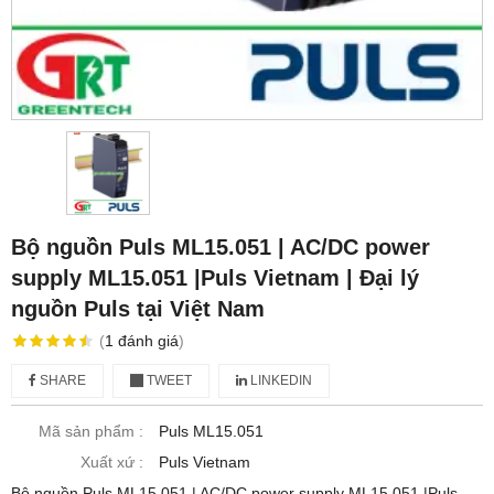
Bộ nguồn Puls ML15.051 | AC/DC power
supply ML15.051 |Puls Vietnam | Đại lý
nguồn Puls tại Việt Nam
(
1
đánh giá
)
SHARE
TWEET
LINKEDIN
Mã sản phẩm :
Puls ML15.051
Xuất xứ :
Puls Vietnam
Bộ nguồn Puls ML15.051 | AC/DC power supply ML15.051 |Puls