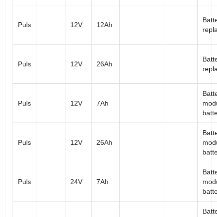
Batt
Puls
12V
12Ah
repl
Batt
Puls
12V
26Ah
repl
Batt
Puls
12V
7Ah
modu
batt
Batt
Puls
12V
26Ah
modu
batt
Batt
Puls
24V
7Ah
modu
batt
Batt