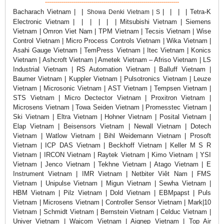
-------------------------------------------------------------------
|
Bacharach
Vietnam |
|
|
|
| Tetra-K
Showa Denki Vietnam | S
Electronic Vietnam |
|
|
|
|
| Mitsubishi Vietnam | Siemens
Vietnam | Omron Viet Nam | TPM Vietnam | Tecsis Vietnam | Wise
Control Vietnam | Micro Process Controls Vietnam | Wika Vietnam |
Asahi Gauge Vietnam | TemPress Vietnam | Itec Vietnam | Konics
Vietnam | Ashcroft Vietnam | Ametek Vietnam – Afriso Vietnam | LS
Industrial Vietnam | RS Automation Vietnam | Balluff Vietnam |
Baumer Vietnam | Kuppler Vietnam | Pulsotronics Vietnam | Leuze
Vietnam | Microsonic Vietnam | AST Vietnam | Tempsen Vietnam |
STS Vietnam | Micro Dectector Vietnam | Proxitron Vietnam |
Microsens Vietnam | Towa Seiden Vietnam | Promesstec Vietnam |
Ski Vietnam | Eltra Vietnam | Hohner Vietnam | Posital Vietnam |
Elap Vietnam | Beisensors Vietnam | Newall Vietnam | Dotech
Vietnam | Watlow Vietnam | Bihl Weidemann Vietnam | Prosoft
Vietnam | ICP DAS Vietnam | Beckhoff Vietnam | Keller M S R
Vietnam | IRCON Vietnam | Raytek Vietnam | Kimo Vietnam | YSI
Vietnam | Jenco Vietnam | Tekhne Vietnam | Atago Vietnam | E
Instrument Vietnam | IMR Vietnam | Netbiter Viêt Nam | FMS
Vietnam | Unipulse Vietnam | Migun Vietnam | Sewha Vietnam |
HBM Vietnam | Pilz Vietnam | Dold Vietnam | EBMpapst | Puls
Vietnam | Microsens Vietnam | Controller Sensor Vietnam | Mark|10
Vietnam | Schmidt Vietnam | Bernstein Vietnam | Celduc Vietnam |
Univer Vietnam | Waicom Vietnam | Aignep Vietnam | Top Air