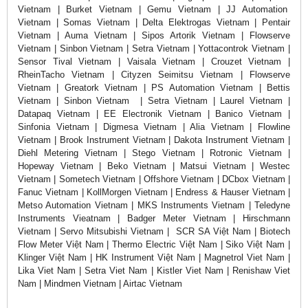
Vietnam | Burket Vietnam | Gemu Vietnam | JJ Automation
Vietnam | Somas Vietnam | Delta Elektrogas Vietnam | Pentair
Vietnam | Auma Vietnam | Sipos Artorik Vietnam | Flowserve
Vietnam | Sinbon Vietnam | Setra Vietnam | Yottacontrok Vietnam |
Sensor Tival Vietnam | Vaisala Vietnam | Crouzet Vietnam |
RheinTacho Vietnam | Cityzen Seimitsu Vietnam | Flowserve
Vietnam | Greatork Vietnam | PS Automation Vietnam | Bettis
Vietnam | Sinbon Vietnam | Setra Vietnam | Laurel Vietnam |
Datapaq Vietnam | EE Electronik Vietnam | Banico Vietnam |
Sinfonia Vietnam | Digmesa Vietnam | Alia Vietnam | Flowline
Vietnam | Brook Instrument Vietnam | Dakota Instrument Vietnam |
Diehl Metering Vietnam | Stego Vietnam | Rotronic Vietnam |
Hopeway Vietnam | Beko Vietnam | Matsui Vietnam | Westec
Vietnam | Sometech Vietnam | Offshore Vietnam | DCbox Vietnam |
Fanuc Vietnam | KollMorgen Vietnam | Endress & Hauser Vietnam |
Metso Automation Vietnam | MKS Instruments Vietnam | Teledyne
Instruments Vieatnam | Badger Meter Vietnam | Hirschmann
Vietnam | Servo Mitsubishi Vietnam | SCR SA Việt Nam | Biotech
Flow Meter Việt Nam | Thermo Electric Việt Nam | Siko Việt Nam |
Klinger Việt Nam | HK Instrument Việt Nam | Magnetrol Viet Nam |
Lika Viet Nam | Setra Viet Nam | Kistler Viet Nam | Renishaw Viet
Nam | Mindmen Vietnam | Airtac Vietnam
-------------------------------------------------------------------