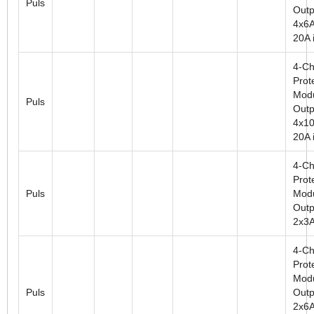
Puls
Outp
4x6A
20A i
4-Ch
Prot
Modu
Puls
Outp
4x10
20A i
4-Ch
Prot
Puls
Modu
Outp
2x3A
4-Ch
Prot
Modu
Puls
Outp
2x6A