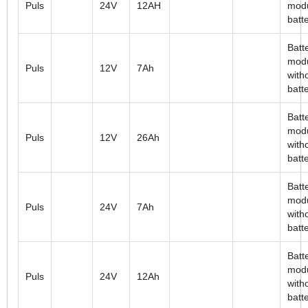
Puls
24V
12AH
modu
batt
Batt
mod
Puls
12V
7Ah
with
batt
Batt
mod
Puls
12V
26Ah
with
batt
Batt
mod
Puls
24V
7Ah
with
batt
Batt
mod
Puls
24V
12Ah
with
batt