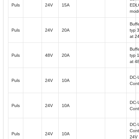
Puls
24V
15A
EDLC
mod
Buffe
Puls
24V
20A
typ 
at 2
Buffe
Puls
48V
20A
typ 
at 4
DC-
Puls
24V
10A
Cont
DC-
Puls
24V
10A
Cont
DC-
Contr
Puls
24V
10A
24V