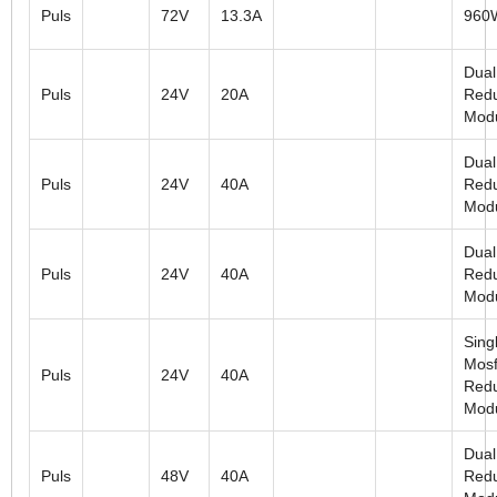
Puls
72V
13.3A
960
Dual
Puls
24V
20A
Red
Mod
Dual
Puls
24V
40A
Red
Mod
Dual
Puls
24V
40A
Red
Mod
Sing
Mosf
Puls
24V
40A
Red
Mod
Dual
Puls
48V
40A
Red