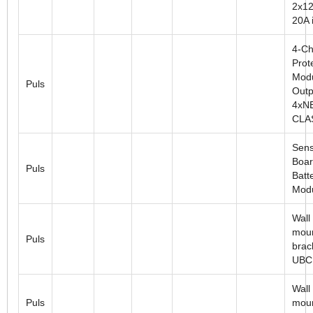
2x12
20A i
4-Ch
Prot
Modu
Puls
Outp
4xN
CLA
Sens
Boar
Puls
Batt
Mod
Wall
moun
Puls
brac
UBC
Wall
Puls
moun