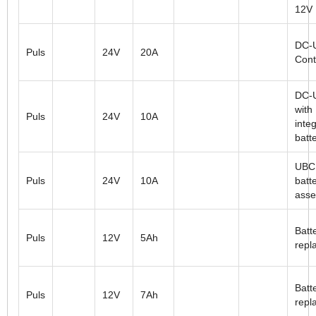
12V
DC-
Puls
24V
20A
Cont
DC-
with
Puls
24V
10A
inte
batt
UBC
Puls
24V
10A
batt
ass
Batt
Puls
12V
5Ah
repl
Batt
Puls
12V
7Ah
repl