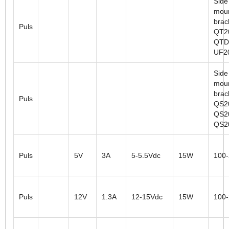
Side
moun
brac
Puls
QT2
QTD
UF2
Side
moun
brac
Puls
QS2
QS2
QS2
Puls
5V
3A
5-5.5Vdc
15W
100
Puls
12V
1.3A
12-15Vdc
15W
100