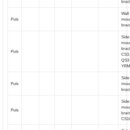
brac
Wall
Puls
mou
brac
Side
moun
brac
Puls
CS3,
QS3,
YRM
Side
Puls
moun
brac
Side
moun
Puls
brac
CS1