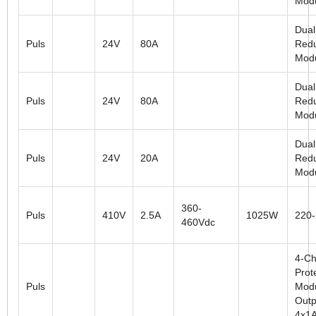
Mod
Dual
Puls
24V
80A
Red
Mod
Dual
Puls
24V
80A
Red
Mod
Dual
Puls
24V
20A
Red
Mod
360-
Puls
410V
2.5A
1025W
220
460Vdc
4-Ch
Prot
Puls
Modu
Outp
4x1