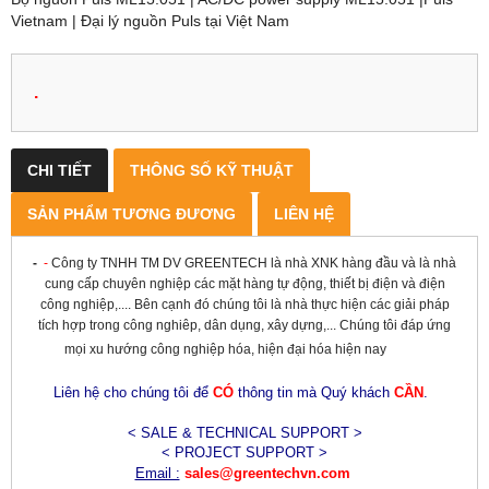
Vietnam | Đại lý nguồn Puls tại Việt Nam
.
CHI TIẾT
THÔNG SỐ KỸ THUẬT
SẢN PHẨM TƯƠNG ĐƯƠNG
LIÊN HỆ
-
-
Công ty TNHH TM DV GREENTECH là nhà XNK hàng đầu và là nhà
cung cấp chuyên nghiệp các mặt hàng tự động, thiết bị điện và điện
công nghiệp,.... Bên cạnh đó chúng tôi là nhà thực hiện các giải pháp
tích hợp trong công nghiêp, dân dụng, xây dựng,... Chúng tôi đáp ứng
mọi xu hướng công nghiệp hóa, hiện đại hóa hiện nay
Liên hệ cho chúng tôi để
CÓ
thông tin mà Quý khách
CẦN
.
< SALE & TECHNICAL SUPPORT >
< PROJECT SUPPORT >
Email :
sales@greentechvn.com