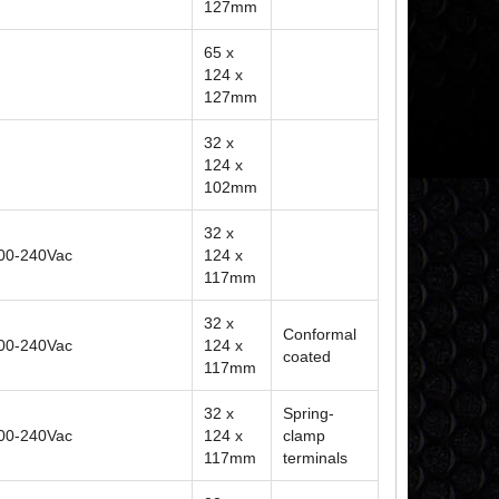
127mm
65 x
124 x
127mm
32 x
124 x
102mm
32 x
200-240Vac
124 x
117mm
32 x
Conformal
200-240Vac
124 x
coated
117mm
32 x
Spring-
200-240Vac
124 x
clamp
117mm
terminals