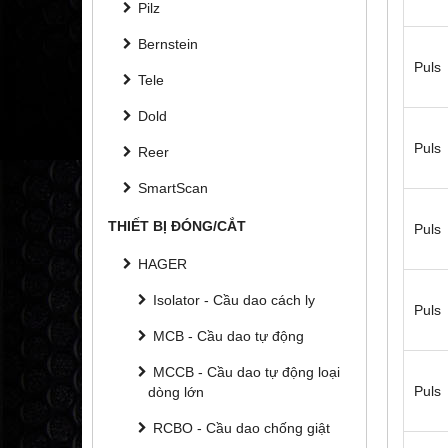
Pilz
Bernstein
Puls
Tele
Dold
Puls
Reer
SmartScan
THIẾT BỊ ĐÓNG/CẮT
Puls
HAGER
Isolator - Cầu dao cách ly
Puls
MCB - Cầu dao tự động
MCCB - Cầu dao tự động loại
Puls
dòng lớn
RCBO - Cầu dao chống giật