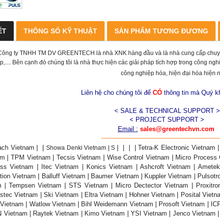
ẾT
THÔNG SỐ KỸ THUẬT
SẢN PHẨM TƯƠNG ĐƯƠNG
Công ty TNHH TM DV GREENTECH là nhà XNK hàng đầu và là nhà cung cấp chuyên n
p,.... Bên cạnh đó chúng tôi là nhà thực hiện các giải pháp tích hợp trong công n
công nghiệp hóa, hiện đại hóa hiện 
Liên hệ cho chúng tôi để
CÓ
thông tin mà Quý 
< SALE & TECHNICAL SUPPORT >
< PROJECT SUPPORT >
Email :
sales@greentechvn.com
------------------------------------------------------------
|
ach
Vietnam |
|
|
|
| Tetra-K Electronic Vietnam 
Showa Denki Vietnam | S
m | TPM Vietnam | Tecsis Vietnam | Wise Control Vietnam | Micro Process 
s Vietnam | Itec Vietnam | Konics Vietnam | Ashcroft Vietnam | Ametek
ion Vietnam | Balluff Vietnam | Baumer Vietnam | Kuppler Vietnam | Pulsotr
m | Tempsen Vietnam | STS Vietnam | Micro Dectector Vietnam | Proxitro
tec Vietnam | Ski Vietnam | Eltra Vietnam | Hohner Vietnam | Posital Vietn
Vietnam | Watlow Vietnam | Bihl Weidemann Vietnam | Prosoft Vietnam | IC
 Vietnam | Raytek Vietnam | Kimo Vietnam | YSI Vietnam | Jenco Vietnam |