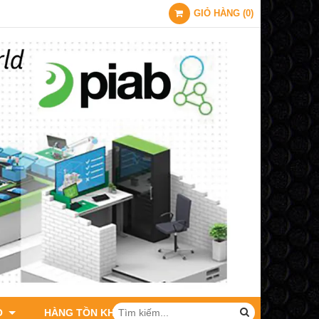
GIỎ HÀNG
(
0
)
O
HÀNG TỒN KHO