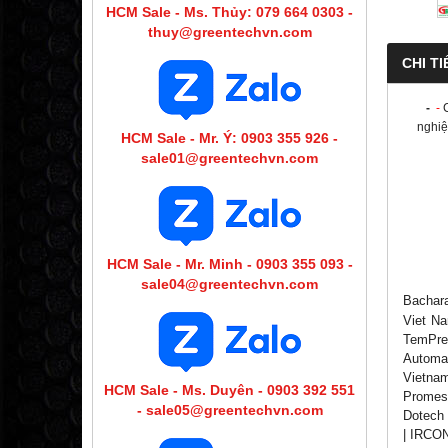
HCM Sale - Ms. Thủy: 079 664 0303 -
thuy@greentechvn.com
CHI TI
-
-
nghiệ
HCM Sale - Mr. Ý: 0903 355 926 -
sale01@greentechvn.com
HCM Sale - Mr. Minh - 0903 355 093 -
sale04@greentechvn.com
Bachar
Viet Na
TemPres
Automat
Vietna
HCM Sale - Ms. Duyên - 0903 392 551
Promess
- sale05@greentechvn.com
Dotech 
| IRCON