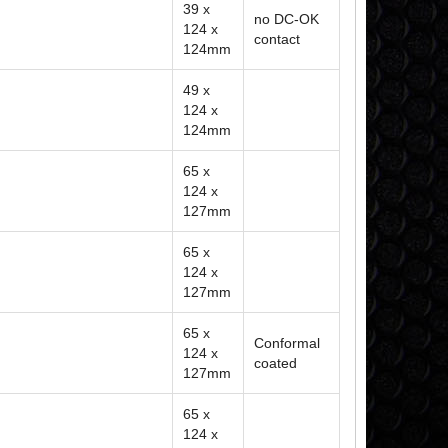
39 x
no DC-OK
124 x
contact
124mm
49 x
124 x
124mm
65 x
124 x
127mm
65 x
124 x
127mm
65 x
Conformal
124 x
coated
127mm
65 x
124 x