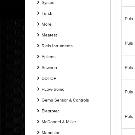
Systec
Turck
Puls
More
Meatest
Puls
Riels Intruments
Apliens
Sewerin
Puls
DDTOP
FLow-tronic
Puls
Gems Sensor & Controls
Elettrotec
Puls
McDonnel & Miller
Manostar