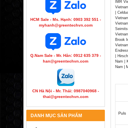
IMR Vie
Vietnam
| Celdu
Vietnam
HCM Sale - Ms. Hạnh: 0903 392 551 -
Vietnam
myhanh@greentechvn.com
Seimits
Vietnam
Brook I
Vietnam
Endress
Q.Nam Sale - Mr. Hân: 0912 635 379 -
| Hirsc
han@greentechvn.com
Nam | K
Nam | M
CN Hà Nội - Mr. Thái: 0987040968 -
thai@greentechvn.com
Puls
DANH MỤC SẢN PHẨM