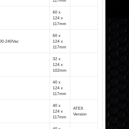
117mm
60 x
124 x
117mm
60 x
200-240Vac
124 x
117mm
32 x
124 x
102mm
40 x
124 x
117mm
40 x
ATEX
124 x
Version
117mm
40 x