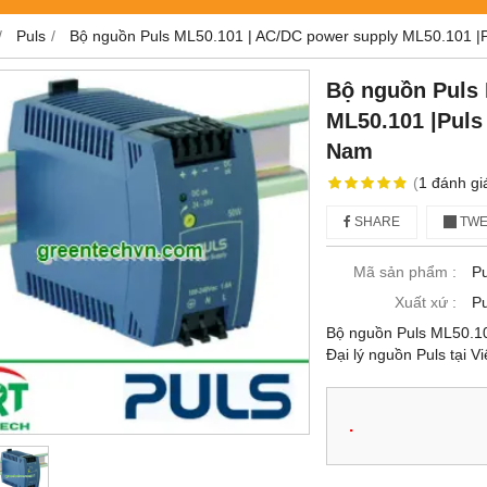
Puls
Bộ nguồn Puls ML50.101 | AC/DC power supply ML50.101 |Pul
Bộ nguồn Puls 
ML50.101 |Puls 
Nam
(
1
đánh gi
SHARE
TWE
Mã sản phẩm :
P
Xuất xứ :
Pu
Bộ nguồn Puls ML50.10
Đại lý nguồn Puls tại V
.