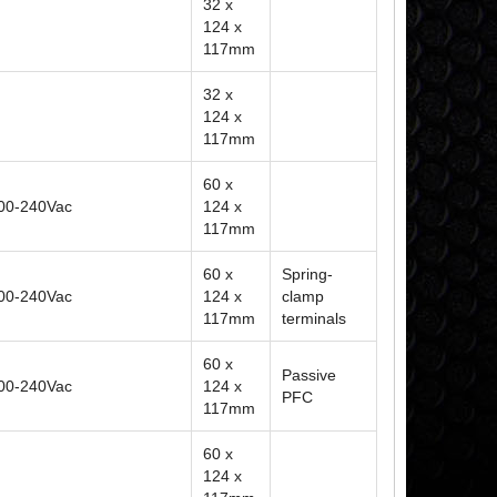
32 x
124 x
117mm
32 x
124 x
117mm
60 x
200-240Vac
124 x
117mm
60 x
Spring-
200-240Vac
124 x
clamp
117mm
terminals
60 x
Passive
200-240Vac
124 x
PFC
117mm
60 x
124 x