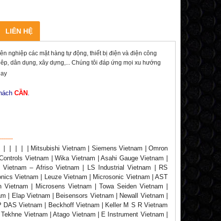
LIÊN HỆ
ghiệp các mặt hàng tự động, thiết bị điện và điện công
ghiêp, dân dụng, xây dựng,... Chúng tôi đáp ứng mọi xu hướng
nay
khách
CẦN
.
-------
|
|
|
|
|
| Mitsubishi Vietnam | Siemens Vietnam | Omron
Controls Vietnam | Wika Vietnam | Asahi Gauge Vietnam |
 Vietnam – Afriso Vietnam | LS Industrial Vietnam | RS
onics Vietnam | Leuze Vietnam | Microsonic Vietnam | AST
n Vietnam | Microsens Vietnam | Towa Seiden Vietnam |
am | Elap Vietnam | Beisensors Vietnam | Newall Vietnam |
P DAS Vietnam | Beckhoff Vietnam | Keller M S R Vietnam
 Tekhne Vietnam | Atago Vietnam | E Instrument Vietnam |