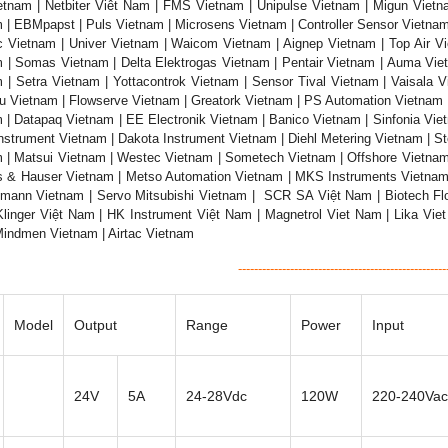
tnam | Netbiter Viêt Nam | FMS Vietnam | Unipulse Vietnam | Migun Vietn
 | EBMpapst | Puls Vietnam | Microsens Vietnam | Controller Sensor Vietnam
c Vietnam | Univer Vietnam | Waicom Vietnam | Aignep Vietnam | Top Air 
 | Somas Vietnam | Delta Elektrogas Vietnam | Pentair Vietnam | Auma Viet
 | Setra Vietnam | Yottacontrok Vietnam | Sensor Tival Vietnam | Vaisala 
u Vietnam | Flowserve Vietnam | Greatork Vietnam | PS Automation Vietnam |
 | Datapaq Vietnam | EE Electronik Vietnam | Banico Vietnam | Sinfonia Viet
nstrument Vietnam | Dakota Instrument Vietnam | Diehl Metering Vietnam | S
 | Matsui Vietnam | Westec Vietnam | Sometech Vietnam | Offshore Vietnam
 & Hauser Vietnam | Metso Automation Vietnam | MKS Instruments Vietnam 
hmann Vietnam | Servo Mitsubishi Vietnam | SCR SA Việt Nam | Biotech Flo
linger Việt Nam | HK Instrument Việt Nam | Magnetrol Viet Nam | Lika Viet
indmen Vietnam | Airtac Vietnam
----------------------------------------------------
Model
Output
Range
Power
Input
24V
5A
24-28Vdc
120W
220-240Vac