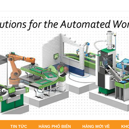
TIN TỨC
HÀNG PHỔ BIẾN
HÀNG MỚI VỀ
KH