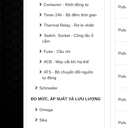
Contactor - Khởi động từ
Puls
Timer 24h - Bộ đếm thời gian
Thermal Relay - Rơ le nhiệt
Puls
Switch, Socket - Công tắc ổ
cắm
Fuse - Cầu chì
Puls
ACB - Máy cắt khí hạ thế
ATS - Bộ chuyển đổi nguồn
Puls
tự động
Schneider
ĐO MỨC, ÁP SUẤT VÀ LƯU LƯỢNG
Puls
Omega
Sika
Puls