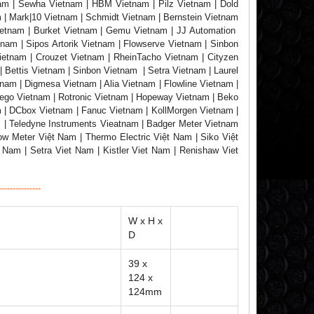
am | Sewha Vietnam | HBM Vietnam | Pilz Vietnam | Dold
 | Mark|10 Vietnam | Schmidt Vietnam | Bernstein Vietnam
Vietnam | Burket Vietnam | Gemu Vietnam | JJ Automation
nam | Sipos Artorik Vietnam | Flowserve Vietnam | Sinbon
Vietnam | Crouzet Vietnam | RheinTacho Vietnam | Cityzen
 Bettis Vietnam | Sinbon Vietnam | Setra Vietnam | Laurel
nam | Digmesa Vietnam | Alia Vietnam | Flowline Vietnam |
tego Vietnam | Rotronic Vietnam | Hopeway Vietnam | Beko
 | DCbox Vietnam | Fanuc Vietnam | KollMorgen Vietnam |
| Teledyne Instruments Vieatnam | Badger Meter Vietnam
w Meter Việt Nam | Thermo Electric Việt Nam | Siko Việt
 Nam | Setra Viet Nam | Kistler Viet Nam | Renishaw Viet
---------------
W x H x
D
39 x
124 x
124mm