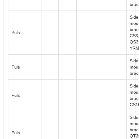
brac
Side
moun
brac
Puls
CS3,
QS3,
YRM
Side
Puls
moun
brac
Side
moun
Puls
brac
CS1
Side
moun
brac
Puls
QT2