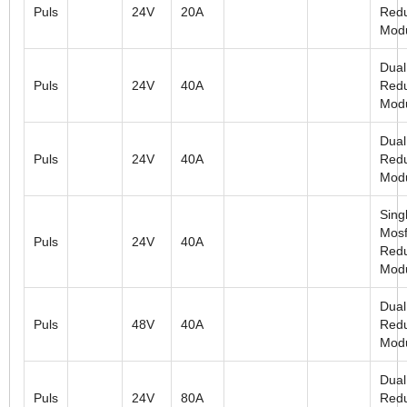
Puls
24V
20A
Red
Mod
Dual
Puls
24V
40A
Red
Mod
Dual
Puls
24V
40A
Red
Mod
Sing
Mosf
Puls
24V
40A
Red
Mod
Dual
Puls
48V
40A
Red
Mod
Dual
Puls
24V
80A
Red