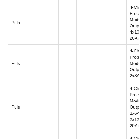
4-Ch
Prot
Modu
Puls
Outp
4x10
20A i
4-Ch
Prot
Puls
Modu
Outp
2x3A
4-Ch
Prot
Modu
Puls
Outp
2x6A
2x12
20A i
4-Ch