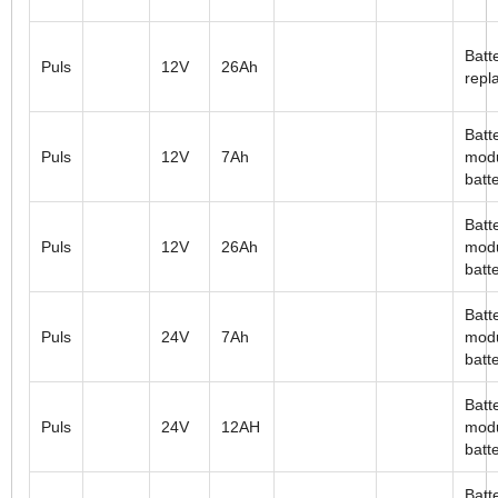
Batt
Puls
12V
26Ah
repl
Batt
Puls
12V
7Ah
modu
batt
Batt
Puls
12V
26Ah
modu
batt
Batt
Puls
24V
7Ah
modu
batt
Batt
Puls
24V
12AH
modu
batt
Batt