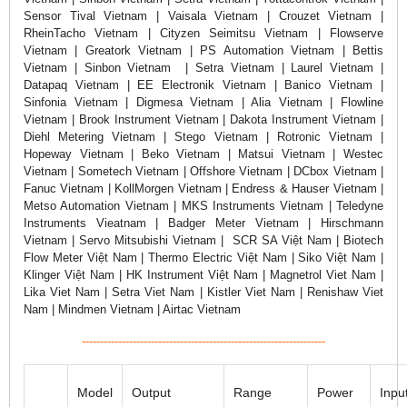
Sensor Tival Vietnam | Vaisala Vietnam | Crouzet Vietnam |
RheinTacho Vietnam | Cityzen Seimitsu Vietnam | Flowserve
Vietnam | Greatork Vietnam | PS Automation Vietnam | Bettis
Vietnam | Sinbon Vietnam | Setra Vietnam | Laurel Vietnam |
Datapaq Vietnam | EE Electronik Vietnam | Banico Vietnam |
Sinfonia Vietnam | Digmesa Vietnam | Alia Vietnam | Flowline
Vietnam | Brook Instrument Vietnam | Dakota Instrument Vietnam |
Diehl Metering Vietnam | Stego Vietnam | Rotronic Vietnam |
Hopeway Vietnam | Beko Vietnam | Matsui Vietnam | Westec
Vietnam | Sometech Vietnam | Offshore Vietnam | DCbox Vietnam |
Fanuc Vietnam | KollMorgen Vietnam | Endress & Hauser Vietnam |
Metso Automation Vietnam | MKS Instruments Vietnam | Teledyne
Instruments Vieatnam | Badger Meter Vietnam | Hirschmann
Vietnam | Servo Mitsubishi Vietnam | SCR SA Việt Nam | Biotech
Flow Meter Việt Nam | Thermo Electric Việt Nam | Siko Việt Nam |
Klinger Việt Nam | HK Instrument Việt Nam | Magnetrol Viet Nam |
Lika Viet Nam | Setra Viet Nam | Kistler Viet Nam | Renishaw Viet
Nam | Mindmen Vietnam | Airtac Vietnam
-------------------------------------------------------------------
Model
Output
Range
Power
Inpu