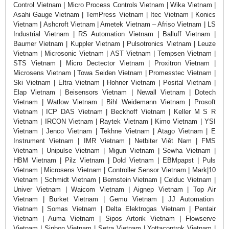
Control Vietnam | Micro Process Controls Vietnam | Wika Vietnam |
Asahi Gauge Vietnam | TemPress Vietnam | Itec Vietnam | Konics
Vietnam | Ashcroft Vietnam | Ametek Vietnam – Afriso Vietnam | LS
Industrial Vietnam | RS Automation Vietnam | Balluff Vietnam |
Baumer Vietnam | Kuppler Vietnam | Pulsotronics Vietnam | Leuze
Vietnam | Microsonic Vietnam | AST Vietnam | Tempsen Vietnam |
STS Vietnam | Micro Dectector Vietnam | Proxitron Vietnam |
Microsens Vietnam | Towa Seiden Vietnam | Promesstec Vietnam |
Ski Vietnam | Eltra Vietnam | Hohner Vietnam | Posital Vietnam |
Elap Vietnam | Beisensors Vietnam | Newall Vietnam | Dotech
Vietnam | Watlow Vietnam | Bihl Weidemann Vietnam | Prosoft
Vietnam | ICP DAS Vietnam | Beckhoff Vietnam | Keller M S R
Vietnam | IRCON Vietnam | Raytek Vietnam | Kimo Vietnam | YSI
Vietnam | Jenco Vietnam | Tekhne Vietnam | Atago Vietnam | E
Instrument Vietnam | IMR Vietnam | Netbiter Viêt Nam | FMS
Vietnam | Unipulse Vietnam | Migun Vietnam | Sewha Vietnam |
HBM Vietnam | Pilz Vietnam | Dold Vietnam | EBMpapst | Puls
Vietnam | Microsens Vietnam | Controller Sensor Vietnam | Mark|10
Vietnam | Schmidt Vietnam | Bernstein Vietnam | Celduc Vietnam |
Univer Vietnam | Waicom Vietnam | Aignep Vietnam | Top Air
Vietnam | Burket Vietnam | Gemu Vietnam | JJ Automation
Vietnam | Somas Vietnam | Delta Elektrogas Vietnam | Pentair
Vietnam | Auma Vietnam | Sipos Artorik Vietnam | Flowserve
Vietnam | Sinbon Vietnam | Setra Vietnam | Yottacontrok Vietnam |