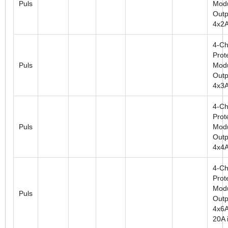
Puls
Modu
Outp
4x2
4-Ch
Prot
Puls
Modu
Outp
4x3
4-Ch
Prot
Puls
Modu
Outp
4x4
4-Ch
Prot
Modu
Puls
Outp
4x6A
20A i