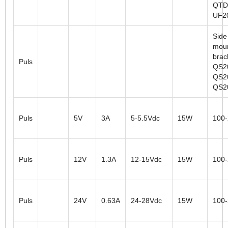
QTD
UF2
Side
moun
brac
Puls
QS2
QS2
QS2
Puls
5V
3A
5-5.5Vdc
15W
100
Puls
12V
1.3A
12-15Vdc
15W
100
Puls
24V
0.63A
24-28Vdc
15W
100