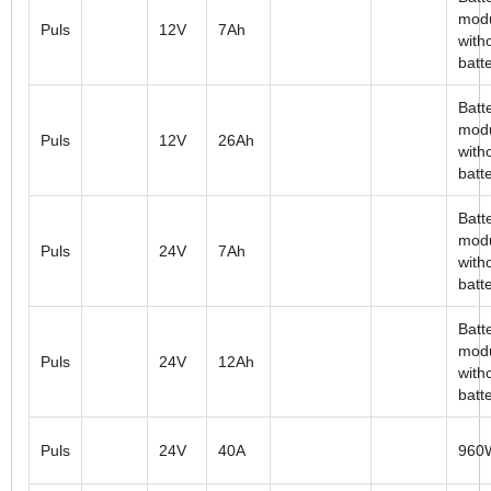
mod
Puls
12V
7Ah
with
batt
Batt
mod
Puls
12V
26Ah
with
batt
Batt
mod
Puls
24V
7Ah
with
batt
Batt
mod
Puls
24V
12Ah
with
batt
Puls
24V
40A
960