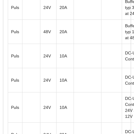
Buffe
Puls
24V
20A
typ 
at 2
Buffe
Puls
48V
20A
typ 
at 4
DC-
Puls
24V
10A
Cont
DC-
Puls
24V
10A
Cont
DC-
Contr
Puls
24V
10A
24V
12V
DC-