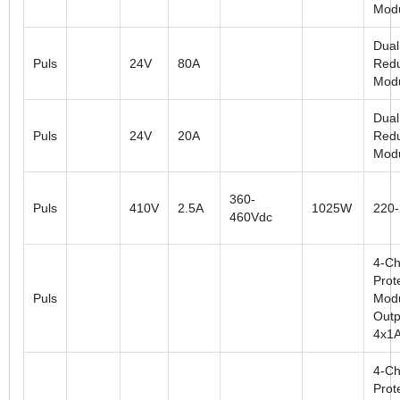
Mod
Dual
Puls
24V
80A
Red
Mod
Dual
Puls
24V
20A
Red
Mod
360-
Puls
410V
2.5A
1025W
220
460Vdc
4-Ch
Prot
Puls
Modu
Outp
4x1
4-Ch
Prot