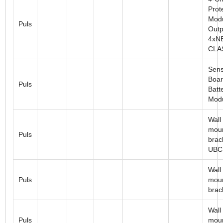
Prot
Modu
Puls
Outp
4xN
CLA
Sens
Boar
Puls
Batt
Mod
Wall
moun
Puls
brac
UBC
Wall
Puls
moun
brac
Wall
Puls
mou