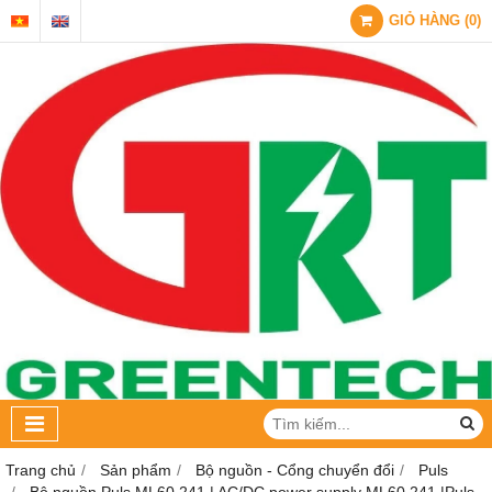
GIỎ HÀNG
(
0
)
Trang chủ
Sản phẩm
Bộ nguồn - Cổng chuyển đổi
Puls
Bộ nguồn Puls ML60.241 | AC/DC power supply ML60.241 |Puls