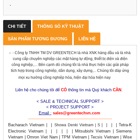
.
CHI TIẾT
THÔNG SỐ KỸ THUẬT
SẢN PHẨM TƯƠNG ĐƯƠNG
LIÊN HỆ
-
-
Công ty TNHH TM DV GREENTECH là nhà XNK hàng đầu và là nhà
cung cấp chuyên nghiệp các mặt hàng tự động, thiết bị điện và điện
công nghiệp,.... Bên cạnh đó chúng tôi là nhà thực hiện các giải pháp
tích hợp trong công nghiêp, dân dụng, xây dựng,... Chúng tôi đáp ứng
mọi xu hướng công nghiệp hóa, hiện đại hóa hiện nay
Liên hệ cho chúng tôi để
CÓ
thông tin mà Quý khách
CẦN
.
< SALE & TECHNICAL SUPPORT >
< PROJECT SUPPORT >
Email :
sales@greentechvn.com
-------------------------------------------------------------------
|
Bacharach
Vietnam |
|
|
|
| Tetra-K
Showa Denki Vietnam | S
Electronic Vietnam |
|
|
|
|
| Mitsubishi Vietnam | Siemens
Vietnam | Omron Viet Nam | TPM Vietnam | Tecsis Vietnam | Wise