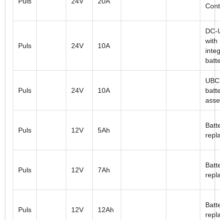
Puls
24V
20A
Cont
DC-
with
Puls
24V
10A
inte
batt
UBC
Puls
24V
10A
batt
ass
Batt
Puls
12V
5Ah
repl
Batt
Puls
12V
7Ah
repl
Batt
Puls
12V
12Ah
repl