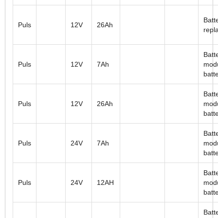
Batt
Puls
12V
26Ah
repl
Batt
Puls
12V
7Ah
modu
batt
Batt
Puls
12V
26Ah
modu
batt
Batt
Puls
24V
7Ah
modu
batt
Batt
Puls
24V
12AH
modu
batt
Batt