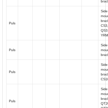
brac
Side
moun
brac
Puls
CS3,
QS3,
YRM
Side
Puls
moun
brac
Side
moun
Puls
brac
CS1
Side
moun
brac
Puls
QT2