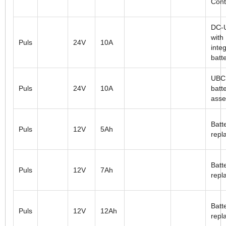
Cont
DC-
with
Puls
24V
10A
inte
batt
UBC
Puls
24V
10A
batt
ass
Batt
Puls
12V
5Ah
repl
Batt
Puls
12V
7Ah
repl
Batt
Puls
12V
12Ah
repl