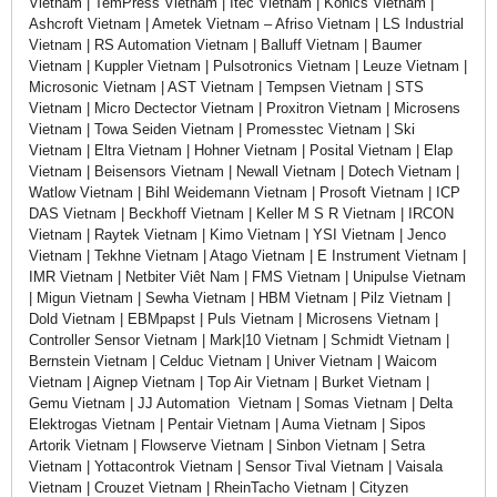
Vietnam | TemPress Vietnam | Itec Vietnam | Konics Vietnam |
Ashcroft Vietnam | Ametek Vietnam – Afriso Vietnam | LS Industrial
Vietnam | RS Automation Vietnam | Balluff Vietnam | Baumer
Vietnam | Kuppler Vietnam | Pulsotronics Vietnam | Leuze Vietnam |
Microsonic Vietnam | AST Vietnam | Tempsen Vietnam | STS
Vietnam | Micro Dectector Vietnam | Proxitron Vietnam | Microsens
Vietnam | Towa Seiden Vietnam | Promesstec Vietnam | Ski
Vietnam | Eltra Vietnam | Hohner Vietnam | Posital Vietnam | Elap
Vietnam | Beisensors Vietnam | Newall Vietnam | Dotech Vietnam |
Watlow Vietnam | Bihl Weidemann Vietnam | Prosoft Vietnam | ICP
DAS Vietnam | Beckhoff Vietnam | Keller M S R Vietnam | IRCON
Vietnam | Raytek Vietnam | Kimo Vietnam | YSI Vietnam | Jenco
Vietnam | Tekhne Vietnam | Atago Vietnam | E Instrument Vietnam |
IMR Vietnam | Netbiter Viêt Nam | FMS Vietnam | Unipulse Vietnam
| Migun Vietnam | Sewha Vietnam | HBM Vietnam | Pilz Vietnam |
Dold Vietnam | EBMpapst | Puls Vietnam | Microsens Vietnam |
Controller Sensor Vietnam | Mark|10 Vietnam | Schmidt Vietnam |
Bernstein Vietnam | Celduc Vietnam | Univer Vietnam | Waicom
Vietnam | Aignep Vietnam | Top Air Vietnam | Burket Vietnam |
Gemu Vietnam | JJ Automation Vietnam | Somas Vietnam | Delta
Elektrogas Vietnam | Pentair Vietnam | Auma Vietnam | Sipos
Artorik Vietnam | Flowserve Vietnam | Sinbon Vietnam | Setra
Vietnam | Yottacontrok Vietnam | Sensor Tival Vietnam | Vaisala
Vietnam | Crouzet Vietnam | RheinTacho Vietnam | Cityzen