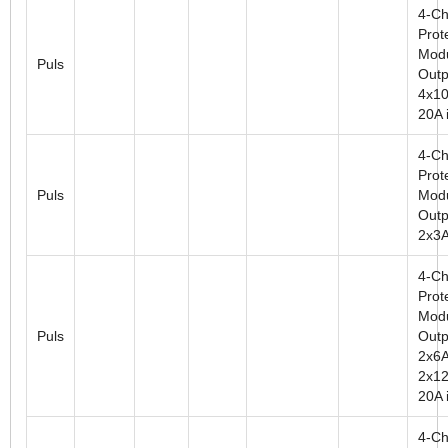
4-Ch
Prot
Modu
Puls
Outp
4x10
20A i
4-Ch
Prot
Puls
Modu
Outp
2x3A
4-Ch
Prot
Modu
Puls
Outp
2x6A
2x12
20A i
4-Ch