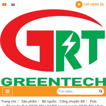
GIỎ HÀNG
(
0
)
Trang chủ
Sản phẩm
Bộ nguồn - Cổng chuyển đổi
Puls
Bộ nguồn Puls QS20.481 | AC/DC power supply QS20.481 | Puls