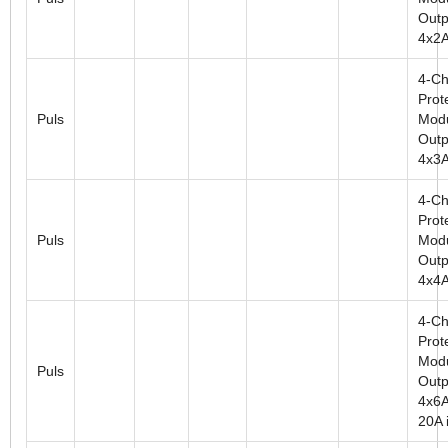
Outp
4x2
4-Ch
Prot
Puls
Modu
Outp
4x3
4-Ch
Prot
Puls
Modu
Outp
4x4
4-Ch
Prot
Modu
Puls
Outp
4x6A
20A i