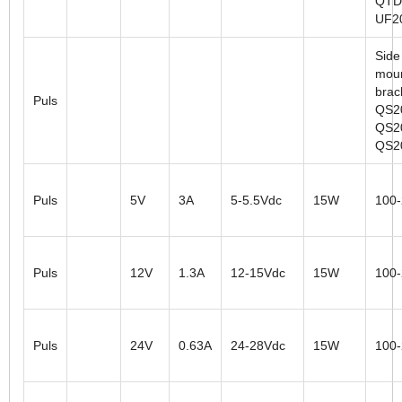
QTD
UF2
Side
moun
brac
Puls
QS2
QS2
QS2
Puls
5V
3A
5-5.5Vdc
15W
100
Puls
12V
1.3A
12-15Vdc
15W
100
Puls
24V
0.63A
24-28Vdc
15W
100