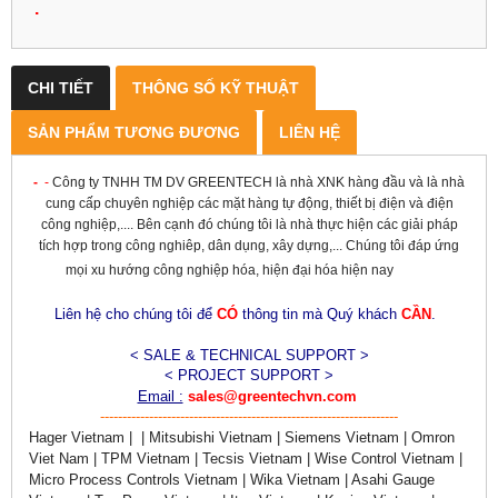
.
CHI TIẾT
THÔNG SỐ KỸ THUẬT
SẢN PHẨM TƯƠNG ĐƯƠNG
LIÊN HỆ
-
-
Công ty TNHH TM DV GREENTECH là nhà XNK hàng đầu và là nhà
cung cấp chuyên nghiệp các mặt hàng tự động, thiết bị điện và điện
công nghiệp,.... Bên cạnh đó chúng tôi là nhà thực hiện các giải pháp
tích hợp trong công nghiêp, dân dụng, xây dựng,... Chúng tôi đáp ứng
mọi xu hướng công nghiệp hóa, hiện đại hóa hiện nay
Liên hệ cho chúng tôi để
CÓ
thông tin mà Quý khách
CẦN
.
< SALE & TECHNICAL SUPPORT >
< PROJECT SUPPORT >
Email :
sales@greentechvn.com
-------------------------------------------------------------------
Hager Vietnam | | Mitsubishi Vietnam | Siemens Vietnam | Omron
Viet Nam | TPM Vietnam | Tecsis Vietnam | Wise Control Vietnam |
Micro Process Controls Vietnam | Wika Vietnam | Asahi Gauge