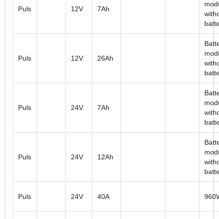
mod
Puls
12V
7Ah
with
batt
Batt
mod
Puls
12V
26Ah
with
batt
Batt
mod
Puls
24V
7Ah
with
batt
Batt
mod
Puls
24V
12Ah
with
batt
Puls
24V
40A
960