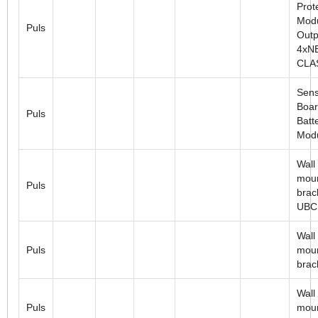
Prot
Modu
Puls
Outp
4xN
CLA
Sens
Boar
Puls
Batt
Mod
Wall
moun
Puls
brac
UBC
Wall
Puls
moun
brac
Wall
Puls
mou