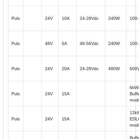
Puls
24V
10A
24-28Vdc
240W
100
Puls
48V
5A
48-56Vdc
240W
100
Puls
24V
20A
24-28Vdc
480W
600
6kW
Puls
24V
15A
Buff
mod
12k
Puls
24V
15A
EDLC
mod
Buffe