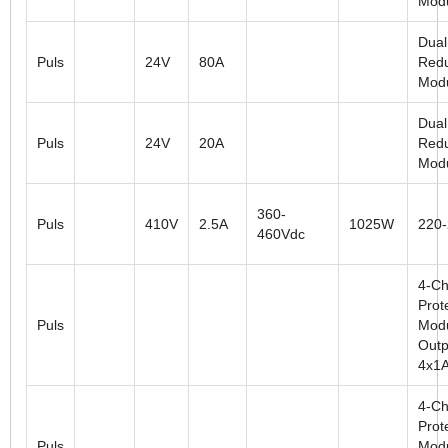
Mod
Dual
Puls
24V
80A
Red
Mod
Dual
Puls
24V
20A
Red
Mod
360-
Puls
410V
2.5A
1025W
220
460Vdc
4-Ch
Prot
Puls
Modu
Outp
4x1
4-Ch
Prot
Puls
Modu