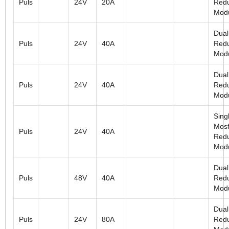
Puls
24V
20A
Red
Mod
Dual
Puls
24V
40A
Red
Mod
Dual
Puls
24V
40A
Red
Mod
Sing
Mosf
Puls
24V
40A
Red
Mod
Dual
Puls
48V
40A
Red
Mod
Dual
Puls
24V
80A
Red