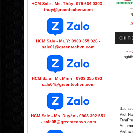
HCM Sale - Ms. Thủy: 079 664 0303 -
thuy@greentechvn.com
CHI TI
HCM Sale - Mr. Ý: 0903 355 926 -
sale01@greentechvn.com
-
-
nghiệ
HCM Sale - Mr. Minh - 0903 355 093 -
sale04@greentechvn.com
Bachar
Viet Na
HCM Sale - Ms. Duyên - 0903 392 551
TemPres
- sale05@greentechvn.com
Automat
Vietna