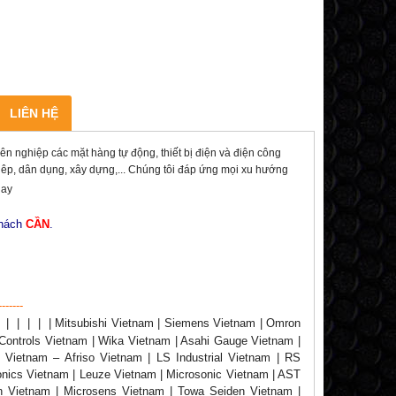
LIÊN HỆ
ghiệp các mặt hàng tự động, thiết bị điện và điện công
ghiêp, dân dụng, xây dựng,... Chúng tôi đáp ứng mọi xu hướng
nay
khách
CẦN
.
-------
|
|
|
|
|
| Mitsubishi Vietnam | Siemens Vietnam | Omron
Controls Vietnam | Wika Vietnam | Asahi Gauge Vietnam |
 Vietnam – Afriso Vietnam | LS Industrial Vietnam | RS
onics Vietnam | Leuze Vietnam | Microsonic Vietnam | AST
n Vietnam | Microsens Vietnam | Towa Seiden Vietnam |