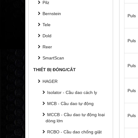
Pilz
Bernstein
Puls
Tele
Dold
Puls
Reer
SmartScan
Puls
THIẾT BỊ ĐÓNG/CẮT
HAGER
Puls
Isolator - Cầu dao cách ly
MCB - Cầu dao tự động
MCCB - Cầu dao tự động loại
Puls
dòng lớn
RCBO - Cầu dao chống giật