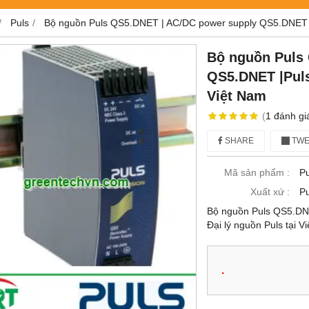
Puls
Bộ nguồn Puls QS5.DNET | AC/DC power supply QS5.DNET |Pu
Bộ nguồn Puls
QS5.DNET |Puls 
Việt Nam
(
1
đánh gi
SHARE
TWE
Mã sản phẩm :
P
Xuất xứ :
Pu
Bộ nguồn Puls QS5.DN
Đại lý nguồn Puls tại V
.