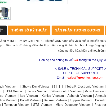
ẾT
THÔNG SỐ KỸ THUẬT
SẢN PHẨM TƯƠNG ĐƯƠNG
Công ty TNHH TM DV GREENTECH là nhà XNK hàng đầu và là nhà cung cấp chuyên n
p,.... Bên cạnh đó chúng tôi là nhà thực hiện các giải pháp tích hợp trong công n
công nghiệp hóa, hiện đại hóa hiện 
Liên hệ cho chúng tôi để
CÓ
thông tin mà Quý 
< SALE & TECHNICAL SUPPORT >
< PROJECT SUPPORT >
Email :
sales@greentechvn.com
------------------------------------------------------------
|
ach
Vietnam |
|
|
|
| Tetra-K Electronic Vietnam 
Showa Denki Vietnam | S
m | TPM Vietnam | Tecsis Vietnam | Wise Control Vietnam | Micro Process 
s Vietnam | Itec Vietnam | Konics Vietnam | Ashcroft Vietnam | Ametek
ion Vietnam | Balluff Vietnam | Baumer Vietnam | Kuppler Vietnam | Pulsotr
m | Tempsen Vietnam | STS Vietnam | Micro Dectector Vietnam | Proxitro