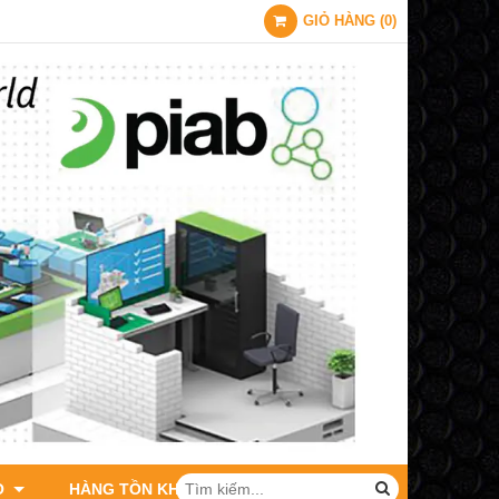
GIỎ HÀNG
(
0
)
O
HÀNG TỒN KHO