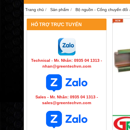
Trang chủ
Sản phẩm
Bộ nguồn - Cổng chuyển đổi
HỔ TRỢ TRỰC TUYẾN
Technical - Mr. Nhân: 0935 04 1313 -
nhan@greentechvn.com
Sales - Mr. Nhân: 0935 04 1313 -
sales@greentechvn.com