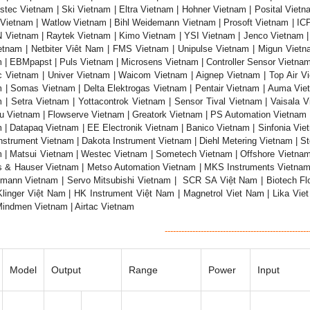
tec Vietnam | Ski Vietnam | Eltra Vietnam | Hohner Vietnam | Posital Vietn
Vietnam | Watlow Vietnam | Bihl Weidemann Vietnam | Prosoft Vietnam | IC
 Vietnam | Raytek Vietnam | Kimo Vietnam | YSI Vietnam | Jenco Vietnam |
tnam | Netbiter Viêt Nam | FMS Vietnam | Unipulse Vietnam | Migun Vietn
 | EBMpapst | Puls Vietnam | Microsens Vietnam | Controller Sensor Vietnam
c Vietnam | Univer Vietnam | Waicom Vietnam | Aignep Vietnam | Top Air 
 | Somas Vietnam | Delta Elektrogas Vietnam | Pentair Vietnam | Auma Viet
 | Setra Vietnam | Yottacontrok Vietnam | Sensor Tival Vietnam | Vaisala 
u Vietnam | Flowserve Vietnam | Greatork Vietnam | PS Automation Vietnam |
 | Datapaq Vietnam | EE Electronik Vietnam | Banico Vietnam | Sinfonia Viet
nstrument Vietnam | Dakota Instrument Vietnam | Diehl Metering Vietnam | S
 | Matsui Vietnam | Westec Vietnam | Sometech Vietnam | Offshore Vietnam
 & Hauser Vietnam | Metso Automation Vietnam | MKS Instruments Vietnam 
hmann Vietnam | Servo Mitsubishi Vietnam | SCR SA Việt Nam | Biotech Flo
linger Việt Nam | HK Instrument Việt Nam | Magnetrol Viet Nam | Lika Viet
indmen Vietnam | Airtac Vietnam
----------------------------------------------------
Model
Output
Range
Power
Input