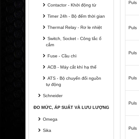
Puls
Contactor - Khởi động từ
Timer 24h - Bộ đếm thời gian
Thermal Relay - Rơ le nhiệt
Puls
Switch, Socket - Công tắc ổ
cắm
Puls
Fuse - Cầu chì
ACB - Máy cắt khí hạ thế
Puls
ATS - Bộ chuyển đổi nguồn
tự động
Schneider
Puls
ĐO MỨC, ÁP SUẤT VÀ LƯU LƯỢNG
Omega
Puls
Sika