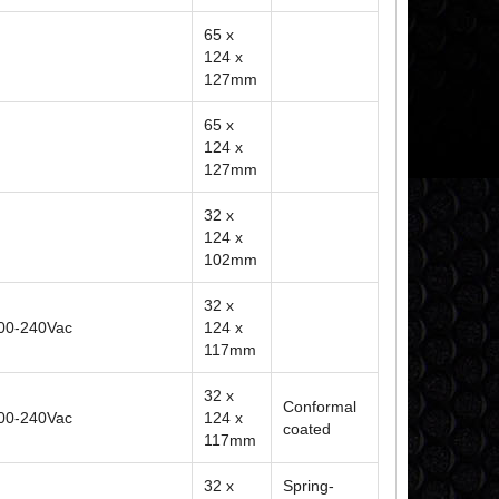
65 x
124 x
127mm
65 x
124 x
127mm
32 x
124 x
102mm
32 x
200-240Vac
124 x
117mm
32 x
Conformal
200-240Vac
124 x
coated
117mm
32 x
Spring-