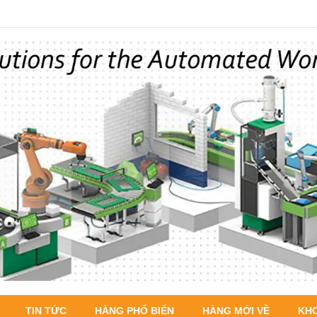
TIN TỨC
HÀNG PHỔ BIẾN
HÀNG MỚI VỀ
KH