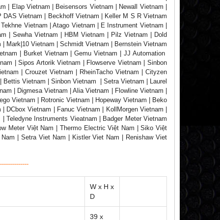
am | Elap Vietnam | Beisensors Vietnam | Newall Vietnam |
P DAS Vietnam | Beckhoff Vietnam | Keller M S R Vietnam
 Tekhne Vietnam | Atago Vietnam | E Instrument Vietnam |
am | Sewha Vietnam | HBM Vietnam | Pilz Vietnam | Dold
 | Mark|10 Vietnam | Schmidt Vietnam | Bernstein Vietnam
Vietnam | Burket Vietnam | Gemu Vietnam | JJ Automation
nam | Sipos Artorik Vietnam | Flowserve Vietnam | Sinbon
Vietnam | Crouzet Vietnam | RheinTacho Vietnam | Cityzen
 Bettis Vietnam | Sinbon Vietnam | Setra Vietnam | Laurel
nam | Digmesa Vietnam | Alia Vietnam | Flowline Vietnam |
tego Vietnam | Rotronic Vietnam | Hopeway Vietnam | Beko
 | DCbox Vietnam | Fanuc Vietnam | KollMorgen Vietnam |
| Teledyne Instruments Vieatnam | Badger Meter Vietnam
w Meter Việt Nam | Thermo Electric Việt Nam | Siko Việt
 Nam | Setra Viet Nam | Kistler Viet Nam | Renishaw Viet
---------------
W x H x
D
39 x