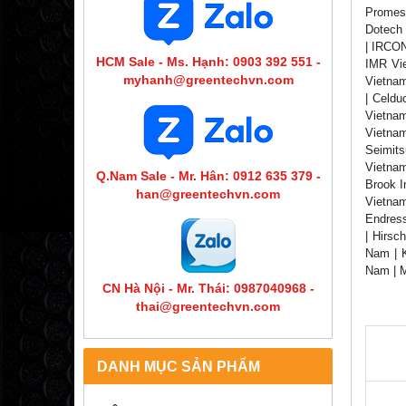
Promess
Dotech 
| IRCON
HCM Sale - Ms. Hạnh: 0903 392 551 -
IMR Vie
myhanh@greentechvn.com
Vietnam
| Celdu
Vietnam
Vietnam
Seimits
Vietnam
Q.Nam Sale - Mr. Hân: 0912 635 379 -
Brook I
han@greentechvn.com
Vietnam
Endress
| Hirsc
Nam | K
Nam | M
CN Hà Nội - Mr. Thái: 0987040968 -
thai@greentechvn.com
DANH MỤC SẢN PHẨM