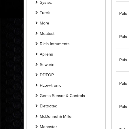
Systec
Turck
Puls
More
Meatest
Puls
Riels Intruments
Apliens
Puls
Sewerin
DDTOP
Puls
FLow-tronic
Gems Sensor & Controls
Elettrotec
Puls
McDonnel & Miller
Manostar