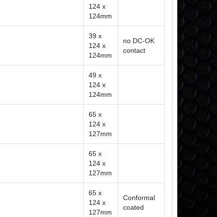
124 x
124mm
39 x
no DC-OK
124 x
contact
124mm
49 x
124 x
124mm
65 x
124 x
127mm
65 x
124 x
127mm
65 x
Conformal
124 x
coated
127mm