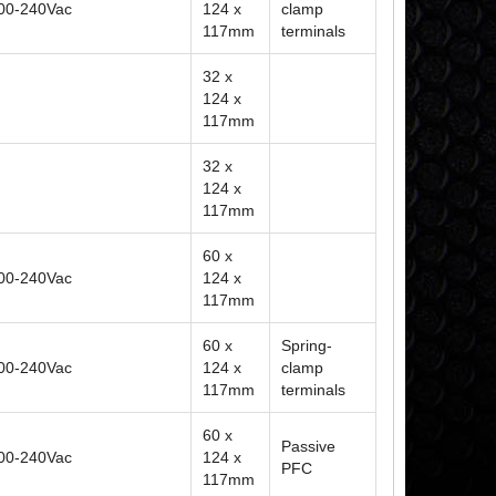
200-240Vac
124 x
clamp
117mm
terminals
32 x
124 x
117mm
32 x
124 x
117mm
60 x
200-240Vac
124 x
117mm
60 x
Spring-
200-240Vac
124 x
clamp
117mm
terminals
60 x
Passive
200-240Vac
124 x
PFC
117mm