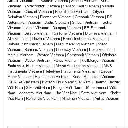
Artorik Vietnam | Flowserve Vietnam | Sinbon Vietnam | Setra
Vietnam | Yottacontrok Vietnam | Sensor Tival Vietnam | Vaisala
Vietnam | Crouzet Vietnam | RheinTacho Vietnam | Cityzen
Seimitsu Vietnam | Flowserve Vietnam | Greatork Vietnam | PS
Automation Vietnam | Bettis Vietnam | Sinbon Vietnam | Setra
Vietnam | Laurel Vietnam | Datapaq Vietnam | EE Electronik
Vietnam | Banico Vietnam | Sinfonia Vietnam | Digmesa Vietnam |
Alia Vietnam | Flowline Vietnam | Brook Instrument Vietnam |
Dakota Instrument Vietnam | Diehl Metering Vietnam | Stego
Vietnam | Rotronic Vietnam | Hopeway Vietnam | Beko Vietnam |
Matsui Vietnam | Westec Vietnam | Sometech Vietnam | Offshore
Vietnam | DCbox Vietnam | Fanuc Vietnam | KollMorgen Vietnam |
Endress & Hauser Vietnam | Metso Automation Vietnam | MKS
Instruments Vietnam | Teledyne Instruments Vieatnam | Badger
Meter Vietnam | Hirschmann Vietnam | Servo Mitsubishi Vietnam |
SCR SA Việt Nam | Biotech Flow Meter Việt Nam | Thermo Electric
Việt Nam | Siko Việt Nam | Klinger Việt Nam | HK Instrument Việt
Nam | Magnetrol Viet Nam | Lika Viet Nam | Setra Viet Nam | Kistler
Viet Nam | Renishaw Viet Nam | Mindmen Vietnam | Airtac Vietnam
-------------------------------------------------------------------