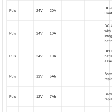
DC-
Puls
24V
20A
Cont
DC-
with
Puls
24V
10A
inte
batt
UBC
Puls
24V
10A
batt
ass
Batt
Puls
12V
5Ah
repl
Batt
Puls
12V
7Ah
repl