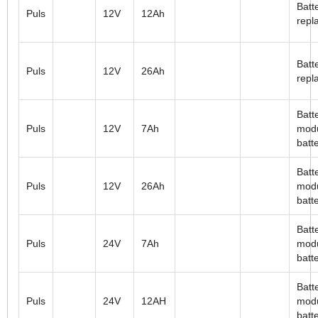
Batt
Puls
12V
12Ah
repl
Batt
Puls
12V
26Ah
repl
Batt
Puls
12V
7Ah
modu
batt
Batt
Puls
12V
26Ah
modu
batt
Batt
Puls
24V
7Ah
modu
batt
Batt
Puls
24V
12AH
modu
batt