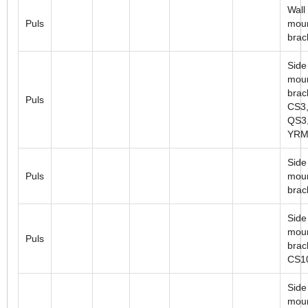
Wall
Puls
mou
brac
Side
moun
brac
Puls
CS3,
QS3,
YRM
Side
Puls
moun
brac
Side
moun
Puls
brac
CS1
Side
moun