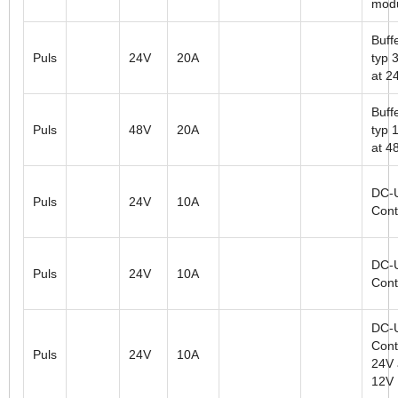
mod
Buffe
Puls
24V
20A
typ 
at 2
Buffe
Puls
48V
20A
typ 
at 4
DC-
Puls
24V
10A
Cont
DC-
Puls
24V
10A
Cont
DC-
Contr
Puls
24V
10A
24V
12V