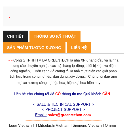
.
CHI TIẾT
THÔNG SỐ KỸ THUẬT
SẢN PHẨM TƯƠNG ĐƯƠNG
LIÊN HỆ
-
-
Công ty TNHH TM DV GREENTECH là nhà XNK hàng đầu và là nhà
cung cấp chuyên nghiệp các mặt hàng tự động, thiết bị điện và điện
công nghiệp,.... Bên cạnh đó chúng tôi là nhà thực hiện các giải pháp
tích hợp trong công nghiêp, dân dụng, xây dựng,... Chúng tôi đáp ứng
mọi xu hướng công nghiệp hóa, hiện đại hóa hiện nay
Liên hệ cho chúng tôi để
CÓ
thông tin mà Quý khách
CẦN
.
< SALE & TECHNICAL SUPPORT >
< PROJECT SUPPORT >
Email :
sales@greentechvn.com
-------------------------------------------------------------------
Hager Vietnam | | Mitsubishi Vietnam | Siemens Vietnam | Omron