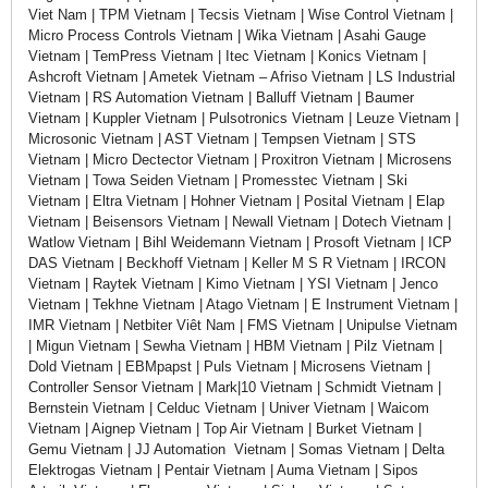
Viet Nam | TPM Vietnam | Tecsis Vietnam | Wise Control Vietnam |
Micro Process Controls Vietnam | Wika Vietnam | Asahi Gauge
Vietnam | TemPress Vietnam | Itec Vietnam | Konics Vietnam |
Ashcroft Vietnam | Ametek Vietnam – Afriso Vietnam | LS Industrial
Vietnam | RS Automation Vietnam | Balluff Vietnam | Baumer
Vietnam | Kuppler Vietnam | Pulsotronics Vietnam | Leuze Vietnam |
Microsonic Vietnam | AST Vietnam | Tempsen Vietnam | STS
Vietnam | Micro Dectector Vietnam | Proxitron Vietnam | Microsens
Vietnam | Towa Seiden Vietnam | Promesstec Vietnam | Ski
Vietnam | Eltra Vietnam | Hohner Vietnam | Posital Vietnam | Elap
Vietnam | Beisensors Vietnam | Newall Vietnam | Dotech Vietnam |
Watlow Vietnam | Bihl Weidemann Vietnam | Prosoft Vietnam | ICP
DAS Vietnam | Beckhoff Vietnam | Keller M S R Vietnam | IRCON
Vietnam | Raytek Vietnam | Kimo Vietnam | YSI Vietnam | Jenco
Vietnam | Tekhne Vietnam | Atago Vietnam | E Instrument Vietnam |
IMR Vietnam | Netbiter Viêt Nam | FMS Vietnam | Unipulse Vietnam
| Migun Vietnam | Sewha Vietnam | HBM Vietnam | Pilz Vietnam |
Dold Vietnam | EBMpapst | Puls Vietnam | Microsens Vietnam |
Controller Sensor Vietnam | Mark|10 Vietnam | Schmidt Vietnam |
Bernstein Vietnam | Celduc Vietnam | Univer Vietnam | Waicom
Vietnam | Aignep Vietnam | Top Air Vietnam | Burket Vietnam |
Gemu Vietnam | JJ Automation Vietnam | Somas Vietnam | Delta
Elektrogas Vietnam | Pentair Vietnam | Auma Vietnam | Sipos