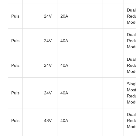
Dual
Puls
24V
20A
Red
Mod
Dual
Puls
24V
40A
Red
Mod
Dual
Puls
24V
40A
Red
Mod
Sing
Mosf
Puls
24V
40A
Red
Mod
Dual
Puls
48V
40A
Red
Mod