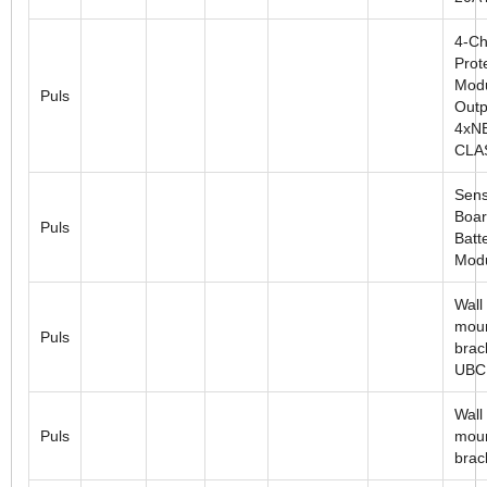
4-Ch
Prot
Modu
Puls
Outp
4xN
CLA
Sens
Boar
Puls
Batt
Mod
Wall
moun
Puls
brac
UBC
Wall
Puls
moun
brac