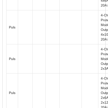
4x6A
20A i
4-Ch
Prot
Modu
Puls
Outp
4x10
20A i
4-Ch
Prot
Puls
Modu
Outp
2x3A
4-Ch
Prot
Modu
Puls
Outp
2x6A
2x12
20A i