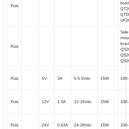
brac
Puls
QT2
QTD
UF2
Side
moun
brac
Puls
QS2
QS2
QS2
Puls
5V
3A
5-5.5Vdc
15W
100
Puls
12V
1.3A
12-15Vdc
15W
100
Puls
24V
0.63A
24-28Vdc
15W
100