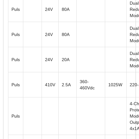
Dual
Puls
24V
80A
Red
Mod
Dual
Puls
24V
80A
Red
Mod
Dual
Puls
24V
20A
Red
Mod
360-
Puls
410V
2.5A
1025W
220
460Vdc
4-Ch
Prot
Puls
Modu
Outp
4x1