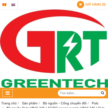
GIỎ HÀNG
(
0
)
Trang chủ
Sản phẩm
Bộ nguồn - Cổng chuyển đổi
Puls
Bộ nguồn Puls UB10.245 | AC/DC power supply UB10.245 | Puls