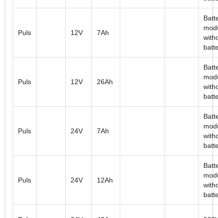
Batt
mod
Puls
12V
7Ah
with
batt
Batt
mod
Puls
12V
26Ah
with
batt
Batt
mod
Puls
24V
7Ah
with
batt
Batt
mod
Puls
24V
12Ah
with
batt