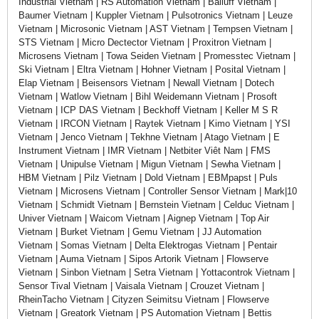
Industrial Vietnam | RS Automation Vietnam | Balluff Vietnam |
Baumer Vietnam | Kuppler Vietnam | Pulsotronics Vietnam | Leuze
Vietnam | Microsonic Vietnam | AST Vietnam | Tempsen Vietnam |
STS Vietnam | Micro Dectector Vietnam | Proxitron Vietnam |
Microsens Vietnam | Towa Seiden Vietnam | Promesstec Vietnam |
Ski Vietnam | Eltra Vietnam | Hohner Vietnam | Posital Vietnam |
Elap Vietnam | Beisensors Vietnam | Newall Vietnam | Dotech
Vietnam | Watlow Vietnam | Bihl Weidemann Vietnam | Prosoft
Vietnam | ICP DAS Vietnam | Beckhoff Vietnam | Keller M S R
Vietnam | IRCON Vietnam | Raytek Vietnam | Kimo Vietnam | YSI
Vietnam | Jenco Vietnam | Tekhne Vietnam | Atago Vietnam | E
Instrument Vietnam | IMR Vietnam | Netbiter Viêt Nam | FMS
Vietnam | Unipulse Vietnam | Migun Vietnam | Sewha Vietnam |
HBM Vietnam | Pilz Vietnam | Dold Vietnam | EBMpapst | Puls
Vietnam | Microsens Vietnam | Controller Sensor Vietnam | Mark|10
Vietnam | Schmidt Vietnam | Bernstein Vietnam | Celduc Vietnam |
Univer Vietnam | Waicom Vietnam | Aignep Vietnam | Top Air
Vietnam | Burket Vietnam | Gemu Vietnam | JJ Automation
Vietnam | Somas Vietnam | Delta Elektrogas Vietnam | Pentair
Vietnam | Auma Vietnam | Sipos Artorik Vietnam | Flowserve
Vietnam | Sinbon Vietnam | Setra Vietnam | Yottacontrok Vietnam |
Sensor Tival Vietnam | Vaisala Vietnam | Crouzet Vietnam |
RheinTacho Vietnam | Cityzen Seimitsu Vietnam | Flowserve
Vietnam | Greatork Vietnam | PS Automation Vietnam | Bettis