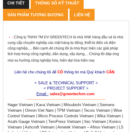
CHI TIẾT
THÔNG SỐ KỸ THUẬT
SẢN PHẨM TƯƠNG ĐƯƠNG
LIÊN HỆ
-
-
Công ty TNHH TM DV GREENTECH là nhà XNK hàng đầu và là nhà
cung cấp chuyên nghiệp các mặt hàng tự động, thiết bị điện và điện
công nghiệp,.... Bên cạnh đó chúng tôi là nhà thực hiện các giải pháp
tích hợp trong công nghiêp, dân dụng, xây dựng,... Chúng tôi đáp ứng
mọi xu hướng công nghiệp hóa, hiện đại hóa hiện nay
Liên hệ cho chúng tôi để
CÓ
thông tin mà Quý khách
CẦN
.
< SALE & TECHNICAL SUPPORT >
< PROJECT SUPPORT >
Email :
sales@greentechvn.com
-------------------------------------------------------------------
Hager Vietnam | Kava Vietnam | Mitsubishi Vietnam | Siemens
Vietnam | Omron Viet Nam | TPM Vietnam | Tecsis Vietnam | Wise
Control Vietnam | Micro Process Controls Vietnam | Wika Vietnam |
Asahi Gauge Vietnam | TemPress Vietnam | Itec Vietnam | Konics
Vietnam | Ashcroft Vietnam | Ametek Vietnam – Afriso Vietnam | LS