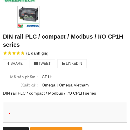
DIN rail PLC / compact / Modbus / I/O CP1H
series
(
1
đánh giá
)
SHARE
TWEET
LINKEDIN
Mã sản phẩm :
CP1H
Xuất xứ :
Omega | Omega Vietnam
DIN rail PLC / compact / Modbus / I/O CP1H series
.