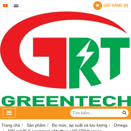
GIỎ HÀNG
(
0
)
Trang chủ
Sản phẩm
Đo mức, áp suất và lưu lượng
Omega
DIN rail PLC / compact / Modbus / I/O CP1H series