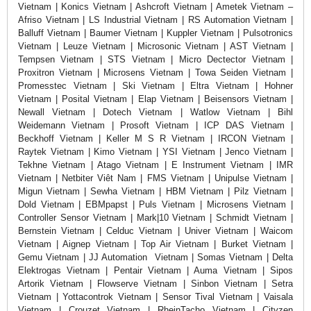
Vietnam | Konics Vietnam | Ashcroft Vietnam | Ametek Vietnam –
Afriso Vietnam | LS Industrial Vietnam | RS Automation Vietnam |
Balluff Vietnam | Baumer Vietnam | Kuppler Vietnam | Pulsotronics
Vietnam | Leuze Vietnam | Microsonic Vietnam | AST Vietnam |
Tempsen Vietnam | STS Vietnam | Micro Dectector Vietnam |
Proxitron Vietnam | Microsens Vietnam | Towa Seiden Vietnam |
Promesstec Vietnam | Ski Vietnam | Eltra Vietnam | Hohner
Vietnam | Posital Vietnam | Elap Vietnam | Beisensors Vietnam |
Newall Vietnam | Dotech Vietnam | Watlow Vietnam | Bihl
Weidemann Vietnam | Prosoft Vietnam | ICP DAS Vietnam |
Beckhoff Vietnam | Keller M S R Vietnam | IRCON Vietnam |
Raytek Vietnam | Kimo Vietnam | YSI Vietnam | Jenco Vietnam |
Tekhne Vietnam | Atago Vietnam | E Instrument Vietnam | IMR
Vietnam | Netbiter Viêt Nam | FMS Vietnam | Unipulse Vietnam |
Migun Vietnam | Sewha Vietnam | HBM Vietnam | Pilz Vietnam |
Dold Vietnam | EBMpapst | Puls Vietnam | Microsens Vietnam |
Controller Sensor Vietnam | Mark|10 Vietnam | Schmidt Vietnam |
Bernstein Vietnam | Celduc Vietnam | Univer Vietnam | Waicom
Vietnam | Aignep Vietnam | Top Air Vietnam | Burket Vietnam |
Gemu Vietnam | JJ Automation Vietnam | Somas Vietnam | Delta
Elektrogas Vietnam | Pentair Vietnam | Auma Vietnam | Sipos
Artorik Vietnam | Flowserve Vietnam | Sinbon Vietnam | Setra
Vietnam | Yottacontrok Vietnam | Sensor Tival Vietnam | Vaisala
Vietnam | Crouzet Vietnam | RheinTacho Vietnam | Cityzen