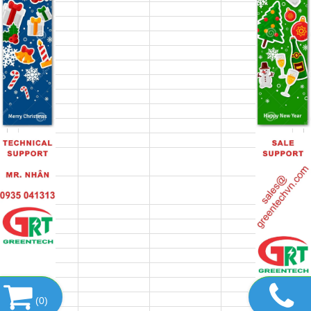
(
0
)