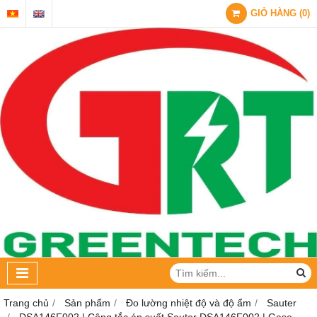
GIỎ HÀNG
(
0
)
Trang chủ
Sản phẩm
Đo lường nhiệt độ và độ ẩm
Sauter
DSA146F002 | Công tắc áp suất Sauter DSA146F002 | Gase