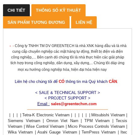
CHI TIẾT
THÔNG SỐ KỸ THUẬT
SẢN PHẨM TƯƠNG ĐƯƠNG
LIÊN HỆ
-
-
Công ty TNHH TM DV GREENTECH là nhà XNK hàng đầu và là nhà
cung cấp chuyên nghiệp các mặt hàng tự động, thiết bị điện và điện
công nghiệp,.... Bên cạnh đó chúng tôi là nhà thực hiện các giải pháp
tích hợp trong công nghiêp, dân dụng, xây dựng,... Chúng tôi đáp ứng
mọi xu hướng công nghiệp hóa, hiện đại hóa hiện nay
Liên hệ cho chúng tôi để
CÓ
thông tin mà Quý khách
CẦN
.
< SALE & TECHNICAL SUPPORT >
< PROJECT SUPPORT >
Email :
sales@greentechvn.com
-------------------------------------------------------------------
| | | | Tetra-K Electronic Vietnam | | | | | | Mitsubishi Vietnam |
Siemens Vietnam | Omron Viet Nam | TPM Vietnam | Tecsis
Vietnam | Wise Control Vietnam | Micro Process Controls Vietnam |
Wika Vietnam | Asahi Gauge Vietnam | TemPress Vietnam | Itec