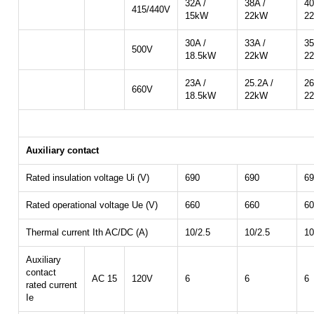
32A /
38A /
40
415/440V
15kW
22kW
2
30A /
33A /
35
500V
18.5kW
22kW
2
23A /
25.2A /
26
660V
18.5kW
22kW
2
Auxiliary contact
Rated insulation voltage Ui (V)
690
690
69
Rated operational voltage Ue (V)
660
660
60
Thermal current Ith AC/DC (A)
10/2.5
10/2.5
10
Auxiliary
contact
AC 15
120V
6
6
6
rated current
Ie