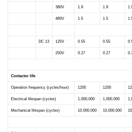
380V
1.9
1.9
1.
480V
1.5
1.5
1.
DC 13
125V
0.55
0.55
0.
250V
0.27
0.27
0.
Contactor life
Operation frequency (cycles/hour)
1200
1200
12
Electrical lifespan (cycles)
1,000,000
1,000,000
1,
Mechanical lifespan (cycles)
10,000,000
10,000,000
10