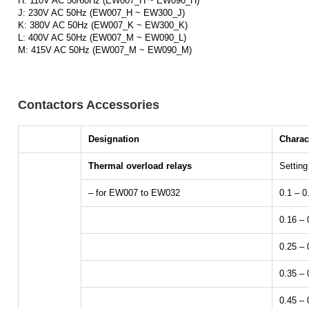
H: 110V AC 50/60Hz (EW007_H ~ EW090_H)
J: 230V AC 50Hz (EW007_H ~ EW300_J)
K: 380V AC 50Hz (EW007_K ~ EW300_K)
L: 400V AC 50Hz (EW007_M ~ EW090_L)
M: 415V AC 50Hz (EW007_M ~ EW090_M)
Contactors Accessories
Designation
Charact
Thermal overload relays
Setting
– for EW007 to EW032
0.1 – 0
0.16 –
0.25 – 
0.35 – 
0.45 –