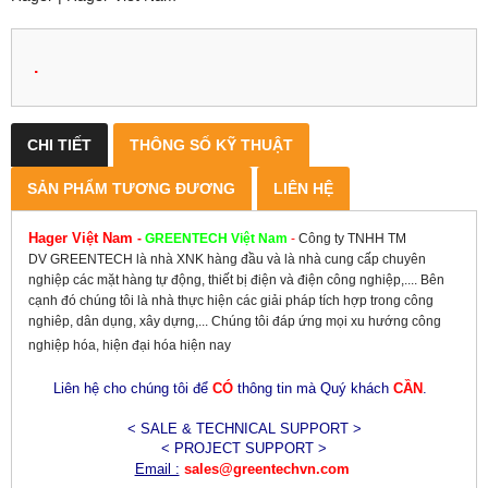
.
CHI TIẾT
THÔNG SỐ KỸ THUẬT
SẢN PHẨM TƯƠNG ĐƯƠNG
LIÊN HỆ
Hager Việt Nam
-
GREENTECH
Việt Nam
-
Công ty TNHH TM
DV GREENTECH là nhà XNK hàng đầu và là nhà cung cấp chuyên
nghiệp các mặt hàng tự động, thiết bị điện và điện công nghiệp,.... Bên
cạnh đó chúng tôi là nhà thực hiện các giải pháp tích hợp trong công
nghiêp, dân dụng, xây dựng,... Chúng tôi đáp ứng mọi xu hướng công
nghiệp hóa, hiện đại hóa hiện nay
Liên hệ cho chúng tôi để
CÓ
thông tin mà Quý khách
CẦN
.
< SALE & TECHNICAL SUPPORT >
< PROJECT SUPPORT >
Email :
sales@greentechvn.com