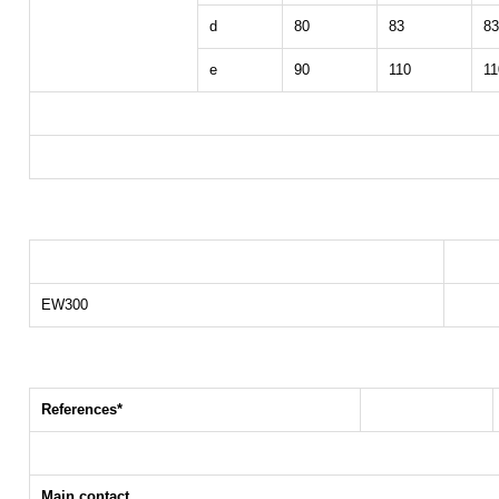
d
80
83
83
e
90
110
11
EW300
References*
Main contact