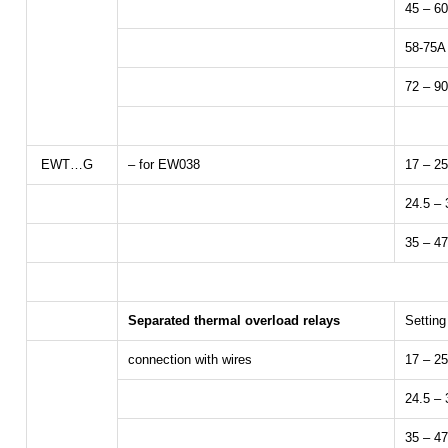
45 – 6
58-75A
72 – 9
EWT…G
– for EW038
17 – 2
24.5 –
35 – 4
Separated thermal overload relays
Setting
connection with wires
17 – 2
24.5 –
35 – 4