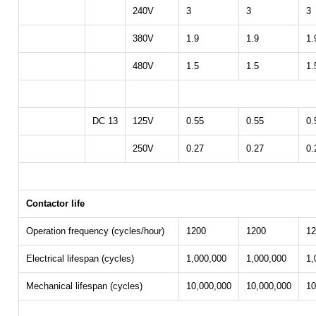
240V
3
3
3
380V
1.9
1.9
1.
480V
1.5
1.5
1.
DC 13
125V
0.55
0.55
0.
250V
0.27
0.27
0.
Contactor life
Operation frequency (cycles/hour)
1200
1200
12
Electrical lifespan (cycles)
1,000,000
1,000,000
1,
Mechanical lifespan (cycles)
10,000,000
10,000,000
10