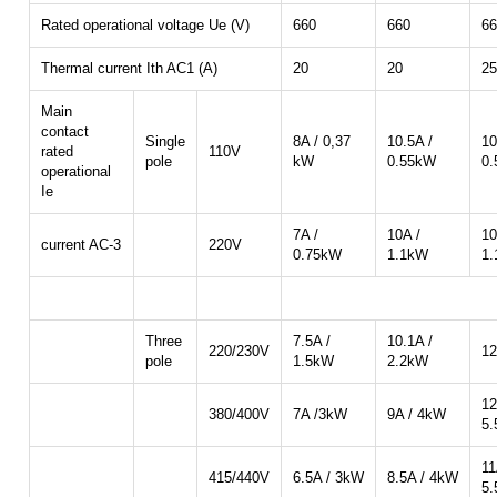
Rated operational voltage Ue (V)
660
660
66
Thermal current Ith AC1 (A)
20
20
25
Main
contact
Single
8A / 0,37
10.5A /
10
rated
110V
pole
kW
0.55kW
0
operational
Ie
7A /
10A /
10
current AC-3
220V
0.75kW
1.1kW
1
Three
7.5A /
10.1A /
220/230V
12
pole
1.5kW
2.2kW
12
380/400V
7A /3kW
9A / 4kW
5
11
415/440V
6.5A / 3kW
8.5A / 4kW
5