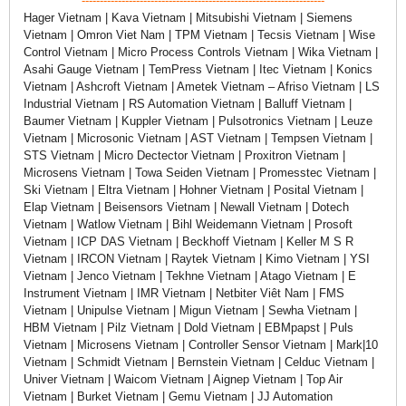
-------------------------------------------------------------------
Hager Vietnam | Kava Vietnam | Mitsubishi Vietnam | Siemens
Vietnam | Omron Viet Nam | TPM Vietnam | Tecsis Vietnam | Wise
Control Vietnam | Micro Process Controls Vietnam | Wika Vietnam |
Asahi Gauge Vietnam | TemPress Vietnam | Itec Vietnam | Konics
Vietnam | Ashcroft Vietnam | Ametek Vietnam – Afriso Vietnam | LS
Industrial Vietnam | RS Automation Vietnam | Balluff Vietnam |
Baumer Vietnam | Kuppler Vietnam | Pulsotronics Vietnam | Leuze
Vietnam | Microsonic Vietnam | AST Vietnam | Tempsen Vietnam |
STS Vietnam | Micro Dectector Vietnam | Proxitron Vietnam |
Microsens Vietnam | Towa Seiden Vietnam | Promesstec Vietnam |
Ski Vietnam | Eltra Vietnam | Hohner Vietnam | Posital Vietnam |
Elap Vietnam | Beisensors Vietnam | Newall Vietnam | Dotech
Vietnam | Watlow Vietnam | Bihl Weidemann Vietnam | Prosoft
Vietnam | ICP DAS Vietnam | Beckhoff Vietnam | Keller M S R
Vietnam | IRCON Vietnam | Raytek Vietnam | Kimo Vietnam | YSI
Vietnam | Jenco Vietnam | Tekhne Vietnam | Atago Vietnam | E
Instrument Vietnam | IMR Vietnam | Netbiter Viêt Nam | FMS
Vietnam | Unipulse Vietnam | Migun Vietnam | Sewha Vietnam |
HBM Vietnam | Pilz Vietnam | Dold Vietnam | EBMpapst | Puls
Vietnam | Microsens Vietnam | Controller Sensor Vietnam | Mark|10
Vietnam | Schmidt Vietnam | Bernstein Vietnam | Celduc Vietnam |
Univer Vietnam | Waicom Vietnam | Aignep Vietnam | Top Air
Vietnam | Burket Vietnam | Gemu Vietnam | JJ Automation