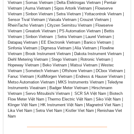
Vietnam | Somas Vietnam | Delta Elektrogas Vietnam | Pentair
Vietnam | Auma Vietnam | Sipos Artorik Vietnam | Flowserve
Vietnam | Sinbon Vietnam | Setra Vietnam | Yottacontrok Vietnam |
Sensor Tival Vietnam | Vaisala Vietnam | Crouzet Vietnam |
RheinTacho Vietnam | Cityzen Seimitsu Vietnam | Flowserve
Vietnam | Greatork Vietnam | PS Automation Vietnam | Bettis
Vietnam | Sinbon Vietnam | Setra Vietnam | Laurel Vietnam |
Datapaq Vietnam | EE Electronik Vietnam | Banico Vietnam |
Sinfonia Vietnam | Digmesa Vietnam | Alia Vietnam | Flowline
Vietnam | Brook Instrument Vietnam | Dakota Instrument Vietnam |
Diehl Metering Vietnam | Stego Vietnam | Rotronic Vietnam |
Hopeway Vietnam | Beko Vietnam | Matsui Vietnam | Westec
Vietnam | Sometech Vietnam | Offshore Vietnam | DCbox Vietnam |
Fanuc Vietnam | KollMorgen Vietnam | Endress & Hauser Vietnam |
Metso Automation Vietnam | MKS Instruments Vietnam | Teledyne
Instruments Vieatnam | Badger Meter Vietnam | Hirschmann
Vietnam | Servo Mitsubishi Vietnam | SCR SA Việt Nam | Biotech
Flow Meter Việt Nam | Thermo Electric Việt Nam | Siko Việt Nam |
Klinger Việt Nam | HK Instrument Việt Nam | Magnetrol Viet Nam |
Lika Viet Nam | Setra Viet Nam | Kistler Viet Nam | Renishaw Viet
Nam
-------------------------------------------------------------------