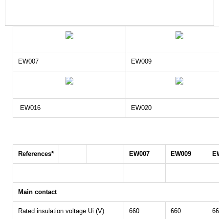
EW007
EW009
EW016
EW020
References*
EW007
EW009
E
Main contact
Rated insulation voltage Ui (V)
660
660
66