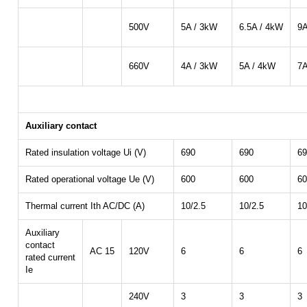
500V
5A / 3kW
6.5A / 4kW
9A
660V
4A / 3kW
5A / 4kW
7A
Auxiliary contact
Rated insulation voltage Ui (V)
690
690
69
Rated operational voltage Ue (V)
600
600
60
Thermal current Ith AC/DC (A)
10/2.5
10/2.5
10
Auxiliary
contact
AC 15
120V
6
6
6
rated current
Ie
240V
3
3
3