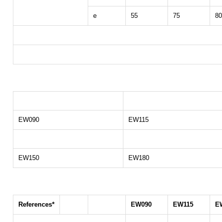
e
55
75
80
EW090
EW115
EW150
EW180
References*
EW090
EW115
E