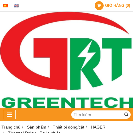
GIỎ HÀNG
(
0
)
Trang chủ
Sản phẩm
Thiết bị đóng/cắt
HAGER
Thermal Relay - Rơ le nhiệt