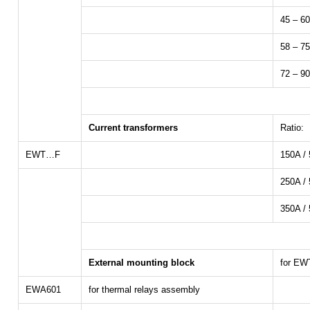
45 – 6
58 – 7
72 – 9
Current transformers
Ratio:
EWT…F
150A /
250A /
350A /
External mounting block
for EW
EWA601
for thermal relays assembly