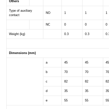
Others
Type of auxiliary
NO
1
1
1
contact
NC
0
0
0
Weight (kg)
0.3
0.3
0.
Dimensions (mm)
a
45
45
45
b
70
70
70
c
82
82
82
d
35
35
35
e
55
55
55