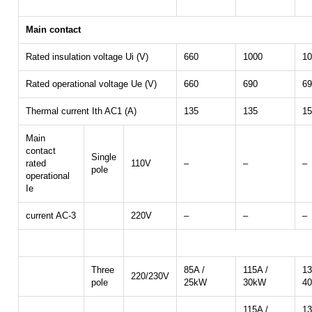
Main contact
Rated insulation voltage Ui (V)
660
1000
10
Rated operational voltage Ue (V)
660
690
69
Thermal current Ith AC1 (A)
135
135
15
Main
contact
Single
rated
110V
–
–
–
pole
operational
Ie
current AC-3
220V
–
–
–
Three
85A /
115A /
13
220/230V
pole
25kW
30kW
4
115A /
13