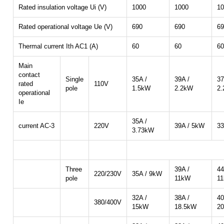
Rated insulation voltage Ui (V)
1000
1000
10
Rated operational voltage Ue (V)
690
690
69
Thermal current Ith AC1 (A)
60
60
60
Main
contact
Single
35A /
39A /
37
rated
110V
pole
1.5kW
2.2kW
2
operational
Ie
35A /
current AC-3
220V
39A / 5kW
33
3.73kW
Three
39A /
44
220/230V
35A / 9kW
pole
11kW
1
32A /
38A /
40
380/400V
15kW
18.5kW
2