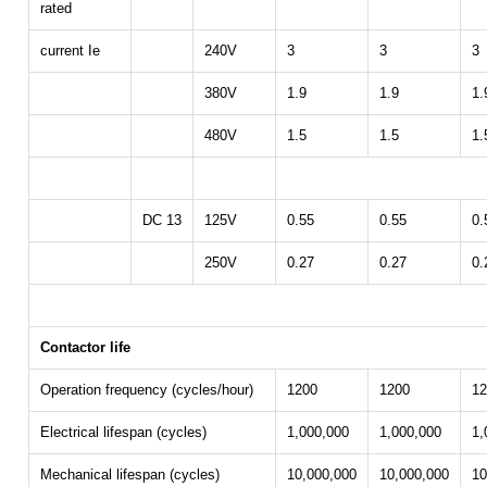
rated
current Ie
240V
3
3
3
380V
1.9
1.9
1.
480V
1.5
1.5
1.
DC 13
125V
0.55
0.55
0.
250V
0.27
0.27
0.
Contactor life
Operation frequency (cycles/hour)
1200
1200
12
Electrical lifespan (cycles)
1,000,000
1,000,000
1,
Mechanical lifespan (cycles)
10,000,000
10,000,000
10