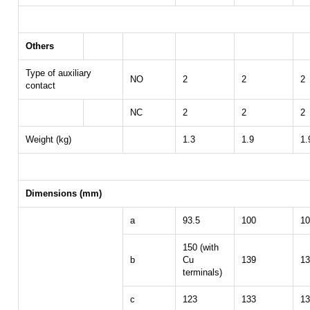
Others
Type of auxiliary
NO
2
2
2
contact
NC
2
2
2
Weight (kg)
1.3
1.9
1.
Dimensions (mm)
a
93.5
100
10
150 (with
b
Cu
139
13
terminals)
c
123
133
13