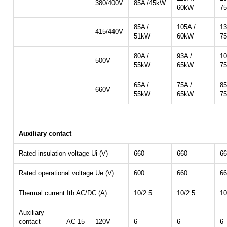
380/400V
85A /45kW
60kW
7
85A /
105A /
13
415/440V
51kW
60kW
7
80A /
93A /
10
500V
55kW
65kW
7
65A /
75A /
85
660V
55kW
65kW
7
Auxiliary contact
Rated insulation voltage Ui (V)
660
660
66
Rated operational voltage Ue (V)
600
660
66
Thermal current Ith AC/DC (A)
10/2.5
10/2.5
10
Auxiliary
contact
AC 15
120V
6
6
6