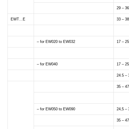
29 – 3
EWT…E
33 – 3
– for EW020 to EW032
17 – 2
– for EW040
17 – 2
24.5 –
35 – 4
– for EW050 to EW090
24,5 –
35 – 4