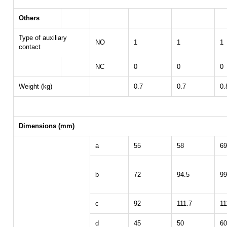
Others
Type of auxiliary
NO
1
1
1
contact
NC
0
0
0
Weight (kg)
0.7
0.7
0.
Dimensions (mm)
a
55
58
69
b
72
94.5
99
c
92
111.7
11
d
45
50
60