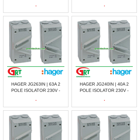
AC23 | CẦU DAO CÁCH LY
AC23 | CẦU DAO CÁCH LY
.
.
HAGER JG332IN | HAGER
HAGER JG320IN | HAGER
VIETNAM
VIETNAM
HAGER JG263IN | 63A 2
HAGER JG240IN | 40A 2
POLE ISOLATOR 230V -
POLE ISOLATOR 230V -
AC23 | CẦU DAO CÁCH LY
AC23 | CẦU DAO CÁCH LY
.
.
HAGER JG263IN | HAGER
HAGER JG240IN | HAGER
VIETNAM
VIETNAM