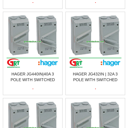
.
.
CÁCH LY HAGER JG220IN |
CÁCH LY HAGER JG463IN |
HAGER VIETNAM
HAGER VIETNAM
HAGER JG440IN|40A 3
HAGER JG432IN | 32A 3
POLE WITH SWITCHED
POLE WITH SWITCHED
NEUTRAL 415V | CẦU DAO
NEUTRAL 415V CẦU DAO
.
.
CÁCH LY HAGER JG440IN |
CÁCH LY HAGER JG432IN |
HAGER VIETNAM
HAGER VIETNAM