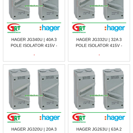
HAGER JG340U | 40A 3
HAGER JG332U | 32A 3
POLE ISOLATOR 415V -
POLE ISOLATOR 415V -
AC22 | CẦU DAO CÁCH LY
AC22 | CẦU DAO CÁCH LY
.
.
HAGER JG340U | HAGER
HAGER JG332U | HAGER
VIETNAM
VIETNAM
HAGER JG320U | 20A 3
HAGER JG263U | 63A 2