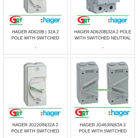
HAGER AD620B | 32A 2
HAGER AD620B|32A 2 POLE
POLE WITH SWITCHED
WITH SWITCHED NEUTRAL
NEUTRAL 415V | CẦU DAO
415V | CẦU DAO CÁCH LY
.
.
CÁCH LY HAGER AD620B |
HAGER AD620B | HAGER
HAGER VIETNAM
VIETNAM
HAGER JG220IN|32A 2
HAGER JG463IN|63A 3
POLE WITH SWITCHED
POLE WITH SWITCHED
NEUTRAL 415V | CẦU DAO
NEUTRAL 415V | CẦU DAO