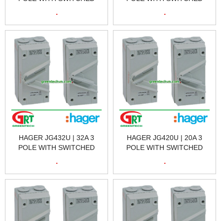
NEUTRAL 415V | CẦU DAO
NEUTRAL 415V | CẦU DAO
.
.
CÁCH LY HAGER JG463U |
CÁCH LY HAGER JG440U |
HAGER VIETNAM
HAGER VIETNAM
HAGER JG432U | 32A 3
HAGER JG420U | 20A 3
POLE WITH SWITCHED
POLE WITH SWITCHED
NEUTRAL 415V | CẦU DAO
NEUTRAL 415V | CẦU DAO
.
.
CÁCH LY HAGER JG432U |
CÁCH LY HAGER JG420U |
HAGER VIETNAM
HAGER VIETNAM