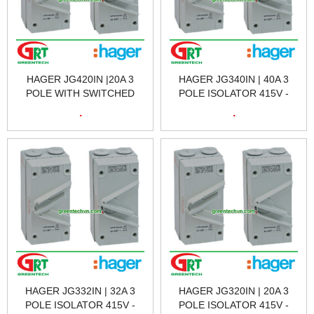
HAGER JG420IN |20A 3
HAGER JG340IN | 40A 3
POLE WITH SWITCHED
POLE ISOLATOR 415V -
NEUTRAL 415V | CẦU DAO
AC23 | CẦU DAO CÁCH LY
.
.
CÁCH LY HAGER JG420IN |
HAGER JG340IN | HAGER
HAGER VIETNAM
VIETNAM
HAGER JG332IN | 32A 3
HAGER JG320IN | 20A 3
POLE ISOLATOR 415V -
POLE ISOLATOR 415V -