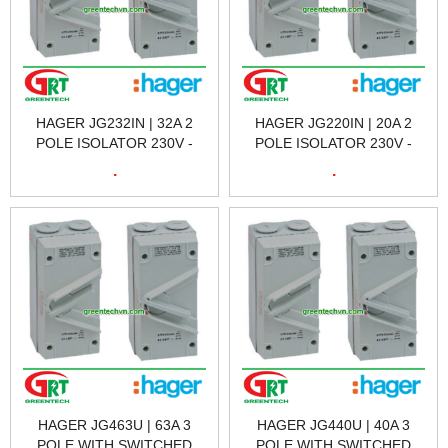
HAGER JG232IN | 32A 2
HAGER JG220IN | 20A 2
POLE ISOLATOR 230V -
POLE ISOLATOR 230V -
AC23 | CẦU DAO CÁCH LY
AC23 | CẦU DAO CÁCH LY
.
.
HAGER JG232IN | HAGER
HAGER JG220IN | HAGER
VIETNAM
VIETNAM
HAGER JG463U | 63A 3
HAGER JG440U | 40A 3
POLE WITH SWITCHED
POLE WITH SWITCHED