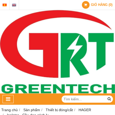
GIỎ HÀNG
(
0
)
Trang chủ
Sản phẩm
Thiết bị đóng/cắt
HAGER
Isolator - Cầu dao cách ly