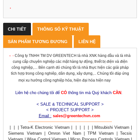
.
CHI TIẾT
THÔNG SỐ KỸ THUẬT
SẢN PHẨM TƯƠNG ĐƯƠNG
LIÊN HỆ
-
-
Công ty TNHH TM DV GREENTECH là nhà XNK hàng đầu và là nhà
cung cấp chuyên nghiệp các mặt hàng tự động, thiết bị điện và điện
công nghiệp,.... Bên cạnh đó chúng tôi là nhà thực hiện các giải pháp
tích hợp trong công nghiêp, dân dụng, xây dựng,... Chúng tôi đáp ứng
mọi xu hướng công nghiệp hóa, hiện đại hóa hiện nay
Liên hệ cho chúng tôi để
CÓ
thông tin mà Quý khách
CẦN
.
< SALE & TECHNICAL SUPPORT >
< PROJECT SUPPORT >
Email :
sales@greentechvn.com
-------------------------------------------------------------------
| | | Tetra-K Electronic Vietnam | | | | | | Mitsubishi Vietnam |
Siemens Vietnam | Omron Viet Nam | TPM Vietnam | Tecsis
Vietnam | Wise Control Vietnam | Micro Process Controls Vietnam |