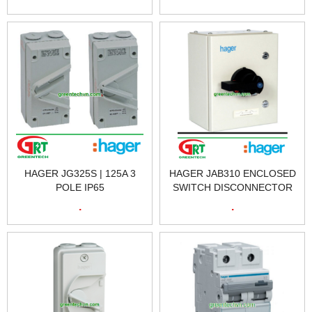
HAGER JG320U | HAGER
HAGER JG340U | HAGER
VIETNAM
VIETNAM
HAGER JG325S | 125A 3
HAGER JAB310 ENCLOSED
POLE IP65
SWITCH DISCONNECTOR
ISOLATORHAGER JG325S |
TPN 100A | TỦ ĐIỆN ĐÓNG
.
.
CẦU DAO CÁCH LY HAGER
NGẮT HAGER JAB310 |
JG325S | HAGER VIETNAM
HAGER VIETNAM