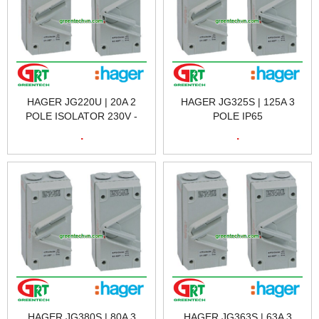
HAGER JG220U | 20A 2
HAGER JG325S | 125A 3
POLE ISOLATOR 230V -
POLE IP65
AC22 | CẦU DAO CÁCH LY
ISOLATORHAGER JG325S |
.
.
HAGER JG220U | HAGER
CẦU DAO CÁCH LY HAGER
VIETNAM
JG325S | HAGER VIETNAM
HAGER JG380S | 80A 3
HAGER JG363S | 63A 3