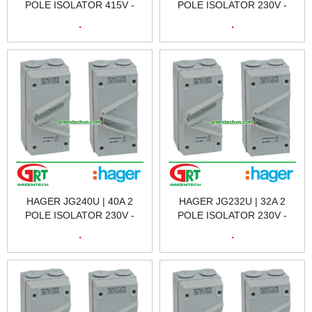
POLE ISOLATOR 415V -
POLE ISOLATOR 230V -
AC22 | CẦU DAO CÁCH LY
AC22 | CẦU DAO CÁCH LY
.
.
HAGER JG320U | HAGER
HAGER JG263U | HAGER
VIETNAM
VIETNAM
HAGER JG240U | 40A 2
HAGER JG232U | 32A 2
POLE ISOLATOR 230V -
POLE ISOLATOR 230V -
AC22 | CẦU DAO CÁCH LY
AC22 | CẦU DAO CÁCH LY
.
.
HAGER JG240U | HAGER
HAGER JG232U | HAGER
VIETNAM
VIETNAM