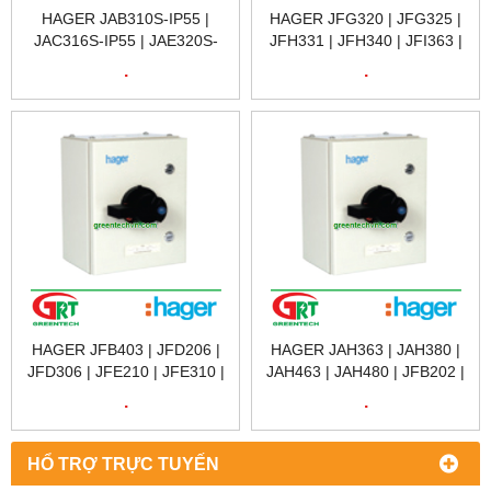
HAGER JAB310S-IP55 |
HAGER JFG320 | JFG325 |
JAC316S-IP55 | JAE320S-
JFH331 | JFH340 | JFI363 |
IP55 | JAE325S-IP55 |
JFI380 | HAGER VIETNAM
.
.
HAGER VIETNAM
HAGER JFB403 | JFD206 |
HAGER JAH363 | JAH380 |
JFD306 | JFE210 | JFE310 |
JAH463 | JAH480 | JFB202 |
JFG312 | JFG316 | HAGER
JFB203 | JFB | HAGER
.
.
VIETNAM
VIETNAM
HỔ TRỢ TRỰC TUYẾN