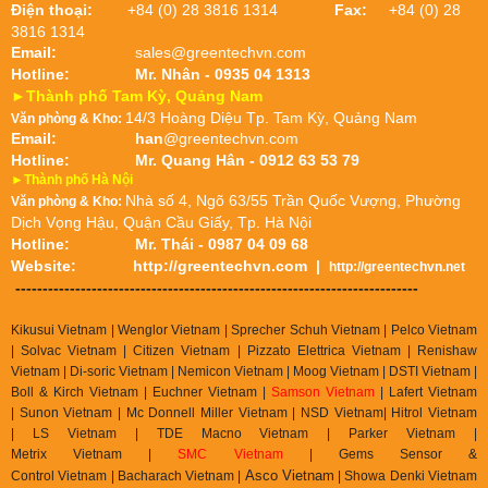
Điện thoại:
+84 (0) 28 3816 1314
Fax:
+84 (0) 28
3816 1314
Email:
sales@greentechvn.com
Hotline:
Mr. Nhân - 0935 04 1313
►Thành phố Tam Kỳ, Quảng Nam
14/3 Hoàng Diệu Tp. Tam Kỳ, Quảng Nam
Văn phòng & Kho:
Email:
han
@greentechvn.com
Hotline:
Mr. Quang Hân - 0912 63 53 79
►Thành phố Hà Nội
Nhà số 4, Ngõ 63/55 Trần Quốc Vượng, Phường
Văn phòng & Kho:
Dịch Vọng Hậu, Quận Cầu Giấy, Tp. Hà Nội
Hotline:
Mr. Thái - 0987 04 09 68
Website:
http://greentechvn.com
|
http://greentechvn.net
--------------------------------------------------------------------------
Kikusui Vietnam | Wenglor Vietnam | Sprecher Schuh Vietnam |
Pelco Vietnam
| Solvac Vietnam | Citizen Vietnam |
Pizzato Elettrica Vietnam
| Renishaw
Vietnam | Di-soric Vietnam |
Nemicon Vietnam | Moog Vietnam | DSTI Vietnam |
Boll & Kirch Vietnam | Euchner Vietnam |
Samson Vietnam
| Lafert Vietnam
| Sunon Vietnam | Mc Donnell Miller Vietnam | NSD Vietnam| Hitrol Vietnam
| LS Vietnam | TDE Macno Vietnam | Parker Vietnam |
Metrix
Vietnam
|
SMC Vietnam
|
Gems Sensor &
Asco Vietnam
Control
Vietnam
|
Bacharach Vietnam |
|
Showa Denki Vietnam