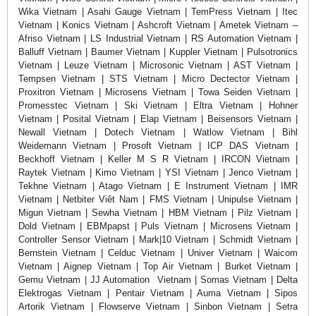
Wika Vietnam | Asahi Gauge Vietnam | TemPress Vietnam | Itec
Vietnam | Konics Vietnam | Ashcroft Vietnam | Ametek Vietnam –
Afriso Vietnam | LS Industrial Vietnam | RS Automation Vietnam |
Balluff Vietnam | Baumer Vietnam | Kuppler Vietnam | Pulsotronics
Vietnam | Leuze Vietnam | Microsonic Vietnam | AST Vietnam |
Tempsen Vietnam | STS Vietnam | Micro Dectector Vietnam |
Proxitron Vietnam | Microsens Vietnam | Towa Seiden Vietnam |
Promesstec Vietnam | Ski Vietnam | Eltra Vietnam | Hohner
Vietnam | Posital Vietnam | Elap Vietnam | Beisensors Vietnam |
Newall Vietnam | Dotech Vietnam | Watlow Vietnam | Bihl
Weidemann Vietnam | Prosoft Vietnam | ICP DAS Vietnam |
Beckhoff Vietnam | Keller M S R Vietnam | IRCON Vietnam |
Raytek Vietnam | Kimo Vietnam | YSI Vietnam | Jenco Vietnam |
Tekhne Vietnam | Atago Vietnam | E Instrument Vietnam | IMR
Vietnam | Netbiter Viêt Nam | FMS Vietnam | Unipulse Vietnam |
Migun Vietnam | Sewha Vietnam | HBM Vietnam | Pilz Vietnam |
Dold Vietnam | EBMpapst | Puls Vietnam | Microsens Vietnam |
Controller Sensor Vietnam | Mark|10 Vietnam | Schmidt Vietnam |
Bernstein Vietnam | Celduc Vietnam | Univer Vietnam | Waicom
Vietnam | Aignep Vietnam | Top Air Vietnam | Burket Vietnam |
Gemu Vietnam | JJ Automation Vietnam | Somas Vietnam | Delta
Elektrogas Vietnam | Pentair Vietnam | Auma Vietnam | Sipos
Artorik Vietnam | Flowserve Vietnam | Sinbon Vietnam | Setra