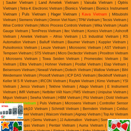
auter Vietnam
Land Ametek Vietnam
Vaisala Vietnam
Optris
| S
|
|
|
Vietnam
Bionics Vietnam
Bionics Instrument
| Tetra-K Electronic Vietnam |
|
Vietnam
Puls Vietnam
Hager Vietnam
Kava Vietnam
|
|
|
| Mitsubishi
Vietnam | Siemens Vietnam | Omron Viet Nam | TPM Vietnam | Tecsis Vietnam |
Wise Control Vietnam | Micro Process Controls Vietnam | Wika Vietnam | Asahi
Gauge Vietnam | TemPress Vietnam | Itec Vietnam | Konics Vietnam | Ashcroft
Vietnam | Ametek Vietnam – Afriso Vietnam | LS Industrial Vietnam | RS
Automation Vietnam | Balluff Vietnam | Baumer Vietnam | Kuppler Vietnam |
Pulsotronics Vietnam | Leuze Vietnam | Microsonic Vietnam | AST Vietnam |
Tempsen Vietnam | STS Vietnam | Micro Dectector Vietnam | Proxitron Vietnam
| Microsens Vietnam | Towa Seiden Vietnam | Promesstec Vietnam | Ski
Vietnam | Eltra Vietnam | Hohner Vietnam | Posital Vietnam | Elap Vietnam |
Beisensors Vietnam | Newall Vietnam | Dotech Vietnam | Watlow Vietnam | Bihl
Weidemann Vietnam | Prosoft Vietnam | ICP DAS Vietnam | Beckhoff Vietnam |
Keller M S R Vietnam | IRCON Vietnam | Raytek Vietnam | Kimo Vietnam | YSI
Vietnam | Jenco Vietnam | Tekhne Vietnam | Atago Vietnam | E Instrument
Vietnam | IMR Vietnam | Netbiter Viêt Nam | FMS Vietnam | Unipulse Vietnam |
Migun Vietnam | Sewha Vietnam | HBM Vietnam | Pilz Vietnam | Dold Vietnam
|
EBMpapst Vietnam
| Puls Vietnam | Microsens Vietnam | Controller Sensor
Vietnam | Mark|10 Vietnam | Schmidt Vietnam | Bernstein Vietnam | Celduc
Vietnam | Univer Vietnam | Waicom Vietnam | Aignep Vietnam | Top Air Vietnam
| Burket Vietnam |
Gemu Vietnam
| JJ Automation Vietnam | Somas Vietnam |
Delta Elektrogas Vietnam | Pentair Vietnam | Auma Vietnam | Sipos Artorik
Vietnam | Flowserve Vietnam | Sinbon Vietnam | Setra Vietnam | Yottacontrok