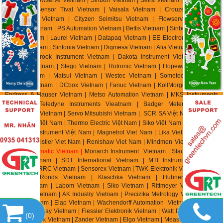
Vietnam | Sensor Tival Vietnam | Vaisala Vietnam | Crouzet Vietnam |
RheinTacho Vietnam | Cityzen Seimitsu Vietnam | Flowserve Vietnam |
Greatork Vietnam | PS Automation Vietnam | Bettis Vietnam | Sinbon Vietnam |
Setra Vietnam | Laurel Vietnam | Datapaq Vietnam | EE Electronik Vietnam |
Banico Vietnam | Sinfonia Vietnam | Digmesa Vietnam | Alia Vietnam | Flowline
Vietnam | Brook Instrument Vietnam | Dakota Instrument Vietnam | Diehl
Metering Vietnam | Stego Vietnam | Rotronic Vietnam | Hopeway Vietnam |
Beko Vietnam | Matsui Vietnam | Westec Vietnam | Sometech Vietnam |
Offshore Vietnam | DCbox Vietnam | Fanuc Vietnam | KollMorgen Vietnam |
Endress & Hauser Vietnam | Metso Automation Vietnam | MKS Instruments
Vietnam | Teledyne Instruments Vieatnam | Badger Meter Vietnam |
Hirschmann Vietnam | Servo Mitsubishi Vietnam | SCR SA Việt Nam | Biotech
Flow Meter Việt Nam | Thermo Electric Việt Nam | Siko Việt Nam | Klinger Việt
Nam | HK Instrument Việt Nam | Magnetrol Viet Nam | Lika Viet Nam | Setra
Viet Nam | Kistler Viet Nam | Renishaw Viet Nam | Mindmen Vietnam |
Airtac
Vietnam
| Gimatic Vietnam |
Monarch Instrument Vietnam | Stauff Vietnam |
Burster Vietnam | SDT International Vietnam | MTI Instrument Vietnam
| Zhuzhou CRRC Vietnam | Sensorex Vietnam | TWK Elektronik Vietnam | ASC
Vietnam | Ronds Vietnam | Klaschka Vietnam | Hubner Vietnam |
Hainzl
Vietnam | Labom Vietnam | Sik
o Vietnam | Rittmeyer Vietnam | TR
Electronic Vietnam | AK In
dustry Vietnam | Precizika Metrology Vietnam | Dis
Sensor Vietnam | Elap Vietnam |
Wachendorff Automation Vietnam | Foxboro
Vietnam | Fireray Vietnam |
Fiessler Elektronik Vietnam | Watt Drive Vietnam |
(
0
)
Murr Elektronik Vietnam | Zander Vietnam | Elgo Vietnam | Measurex Vietnam |