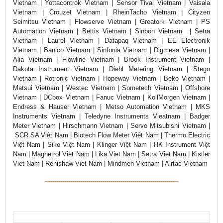
Vietnam | Yottacontrok Vietnam | Sensor Tival Vietnam | Vaisala
Vietnam | Crouzet Vietnam | RheinTacho Vietnam | Cityzen
Seimitsu Vietnam | Flowserve Vietnam | Greatork Vietnam | PS
Automation Vietnam | Bettis Vietnam | Sinbon Vietnam | Setra
Vietnam | Laurel Vietnam | Datapaq Vietnam | EE Electronik
Vietnam | Banico Vietnam | Sinfonia Vietnam | Digmesa Vietnam |
Alia Vietnam | Flowline Vietnam | Brook Instrument Vietnam |
Dakota Instrument Vietnam | Diehl Metering Vietnam | Stego
Vietnam | Rotronic Vietnam | Hopeway Vietnam | Beko Vietnam |
Matsui Vietnam | Westec Vietnam | Sometech Vietnam | Offshore
Vietnam | DCbox Vietnam | Fanuc Vietnam | KollMorgen Vietnam |
Endress & Hauser Vietnam | Metso Automation Vietnam | MKS
Instruments Vietnam | Teledyne Instruments Vieatnam | Badger
Meter Vietnam | Hirschmann Vietnam | Servo Mitsubishi Vietnam |
SCR SA Việt Nam | Biotech Flow Meter Việt Nam | Thermo Electric
Việt Nam | Siko Việt Nam | Klinger Việt Nam | HK Instrument Việt
Nam | Magnetrol Viet Nam | Lika Viet Nam | Setra Viet Nam | Kistler
Viet Nam | Renishaw Viet Nam | Mindmen Vietnam | Airtac Vietnam
-------------------------------------------------------------------