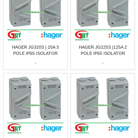
HAGER JG320S | 20A 3
HAGER JG225S |125A 2
POLE IP65 ISOLATOR
POLE IP65 ISOLATOR
HAGER JG320S | CẦU DAO
HAGER JG225S | CẦU DAO
.
.
CÁCH LY HAGER JG320S |
CÁCH LY HAGER JG225S |
HAGER VIETNAM
HAGER VIETNAM