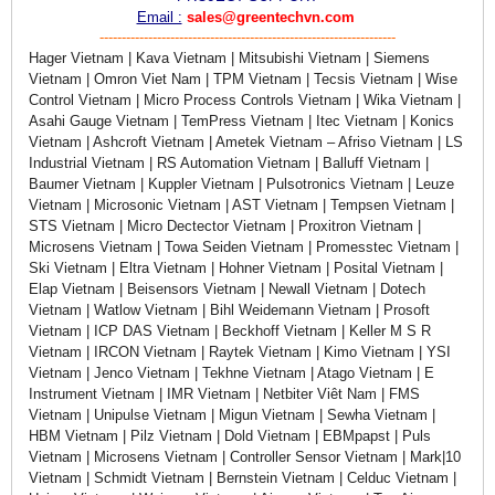
Email :
sales@greentechvn.com
-------------------------------------------------------------------
Hager Vietnam | Kava Vietnam | Mitsubishi Vietnam | Siemens
Vietnam | Omron Viet Nam | TPM Vietnam | Tecsis Vietnam | Wise
Control Vietnam | Micro Process Controls Vietnam | Wika Vietnam |
Asahi Gauge Vietnam | TemPress Vietnam | Itec Vietnam | Konics
Vietnam | Ashcroft Vietnam | Ametek Vietnam – Afriso Vietnam | LS
Industrial Vietnam | RS Automation Vietnam | Balluff Vietnam |
Baumer Vietnam | Kuppler Vietnam | Pulsotronics Vietnam | Leuze
Vietnam | Microsonic Vietnam | AST Vietnam | Tempsen Vietnam |
STS Vietnam | Micro Dectector Vietnam | Proxitron Vietnam |
Microsens Vietnam | Towa Seiden Vietnam | Promesstec Vietnam |
Ski Vietnam | Eltra Vietnam | Hohner Vietnam | Posital Vietnam |
Elap Vietnam | Beisensors Vietnam | Newall Vietnam | Dotech
Vietnam | Watlow Vietnam | Bihl Weidemann Vietnam | Prosoft
Vietnam | ICP DAS Vietnam | Beckhoff Vietnam | Keller M S R
Vietnam | IRCON Vietnam | Raytek Vietnam | Kimo Vietnam | YSI
Vietnam | Jenco Vietnam | Tekhne Vietnam | Atago Vietnam | E
Instrument Vietnam | IMR Vietnam | Netbiter Viêt Nam | FMS
Vietnam | Unipulse Vietnam | Migun Vietnam | Sewha Vietnam |
HBM Vietnam | Pilz Vietnam | Dold Vietnam | EBMpapst | Puls
Vietnam | Microsens Vietnam | Controller Sensor Vietnam | Mark|10
Vietnam | Schmidt Vietnam | Bernstein Vietnam | Celduc Vietnam |