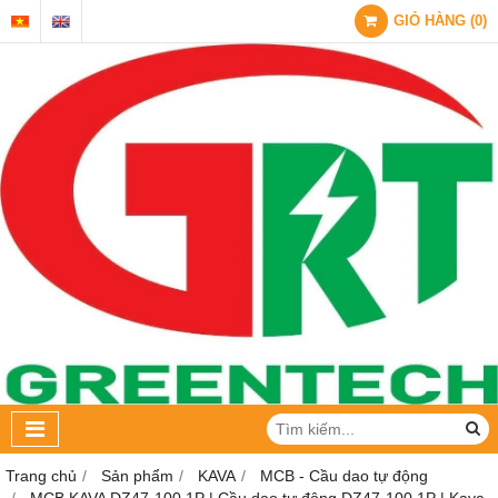
GIỎ HÀNG
(
0
)
Trang chủ
Sản phẩm
KAVA
MCB - Cầu dao tự động
MCB KAVA DZ47-100 1P | Cầu dao tự động DZ47-100 1P | Kava