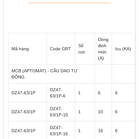
-------------------------------------------------------------------
Dòng
Số
định
Mã hàng
Code GRT
Icu (KA)
cực
mức
(A)
MCB (APTOMAT) - CẦU DAO TỰ
ĐỘNG.
DZ47-
DZ47-63/1P
1
6
6
63/1P-6
DZ47-
DZ47-63/1P
1
10
6
63/1P-10
DZ47-
DZ47-63/1P
1
16
6
63/1P-16