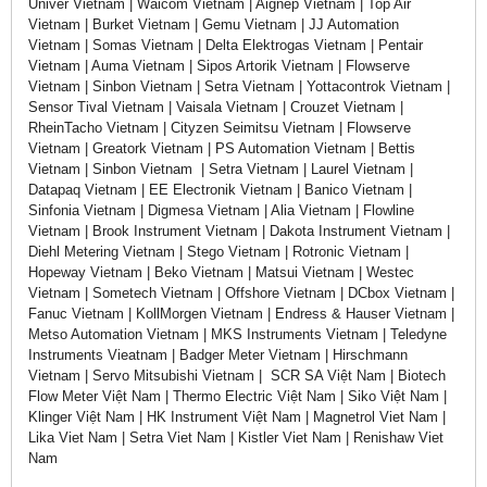
Univer Vietnam | Waicom Vietnam | Aignep Vietnam | Top Air
Vietnam | Burket Vietnam | Gemu Vietnam | JJ Automation
Vietnam | Somas Vietnam | Delta Elektrogas Vietnam | Pentair
Vietnam | Auma Vietnam | Sipos Artorik Vietnam | Flowserve
Vietnam | Sinbon Vietnam | Setra Vietnam | Yottacontrok Vietnam |
Sensor Tival Vietnam | Vaisala Vietnam | Crouzet Vietnam |
RheinTacho Vietnam | Cityzen Seimitsu Vietnam | Flowserve
Vietnam | Greatork Vietnam | PS Automation Vietnam | Bettis
Vietnam | Sinbon Vietnam | Setra Vietnam | Laurel Vietnam |
Datapaq Vietnam | EE Electronik Vietnam | Banico Vietnam |
Sinfonia Vietnam | Digmesa Vietnam | Alia Vietnam | Flowline
Vietnam | Brook Instrument Vietnam | Dakota Instrument Vietnam |
Diehl Metering Vietnam | Stego Vietnam | Rotronic Vietnam |
Hopeway Vietnam | Beko Vietnam | Matsui Vietnam | Westec
Vietnam | Sometech Vietnam | Offshore Vietnam | DCbox Vietnam |
Fanuc Vietnam | KollMorgen Vietnam | Endress & Hauser Vietnam |
Metso Automation Vietnam | MKS Instruments Vietnam | Teledyne
Instruments Vieatnam | Badger Meter Vietnam | Hirschmann
Vietnam | Servo Mitsubishi Vietnam | SCR SA Việt Nam | Biotech
Flow Meter Việt Nam | Thermo Electric Việt Nam | Siko Việt Nam |
Klinger Việt Nam | HK Instrument Việt Nam | Magnetrol Viet Nam |
Lika Viet Nam | Setra Viet Nam | Kistler Viet Nam | Renishaw Viet
Nam