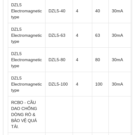
DZL5
Electromagnetic
DZL5-40
4
40
30mA
type
DZL5
Electromagnetic
DZL5-63
4
63
30mA
type
DZL5
Electromagnetic
DZL5-80
4
80
30mA
type
DZL5
Electromagnetic
DZL5-100
4
100
30mA
type
RCBO - CẦU
DAO CHỐNG
DÒNG RÒ &
BẢO VỆ QUÁ
TẢI.