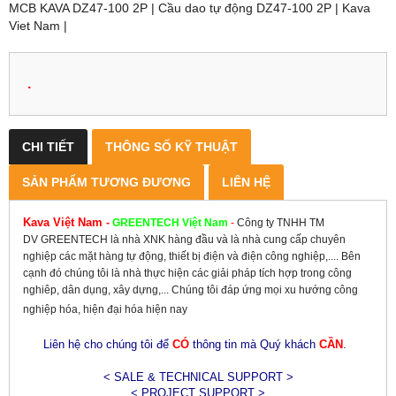
MCB KAVA DZ47-100 2P | Cầu dao tự động DZ47-100 2P | Kava
Viet Nam |
.
CHI TIẾT
THÔNG SỐ KỸ THUẬT
SẢN PHẨM TƯƠNG ĐƯƠNG
LIÊN HỆ
Kava Việt Nam
-
GREENTECH
Việt Nam
-
Công ty TNHH TM
DV GREENTECH là nhà XNK hàng đầu và là nhà cung cấp chuyên
nghiệp các mặt hàng tự động, thiết bị điện và điện công nghiệp,.... Bên
cạnh đó chúng tôi là nhà thực hiện các giải pháp tích hợp trong công
nghiêp, dân dụng, xây dựng,... Chúng tôi đáp ứng mọi xu hướng công
nghiệp hóa, hiện đại hóa hiện nay
Liên hệ cho chúng tôi để
CÓ
thông tin mà Quý khách
CẦN
.
< SALE & TECHNICAL SUPPORT >
< PROJECT SUPPORT >