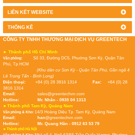
LIÊN KẾT WEBSITE
THỐNG KÊ
CÔNG TY TNHH THƯƠNG MẠI DỊCH VỤ GREENTECH
► Thành phố Hồ Chí Minh
Số 33, Đường DC5, Phường Sơn Kỳ, Quận Tân
Văn phòng:
Phú, Tp.HCM
(Khu dân cư Sơn Kỳ - Quận Tân Phú, Gần ngã 4
Lê Trọng Tấn - Bình Long)
Điện thoại:
+84 (0) 28 3816 1314
Fax:
+84 (0) 28
3816 1314
Email:
sales@greentechvn.com
Hotline:
Mr. Nhân - 0935 04 1313
►Thành phố Tam Kỳ, Quảng Nam
14/3 Hoàng Diệu Tp. Tam Kỳ, Quảng Nam
Văn phòng & Kho:
Email:
han
@greentechvn.com
Hotline:
Mr. Quang Hân - 0912 63 53 79
►Thành phố Hà Nội
Nhà số 4, Ngõ 63/55 Trần Quốc Vượng, Phường