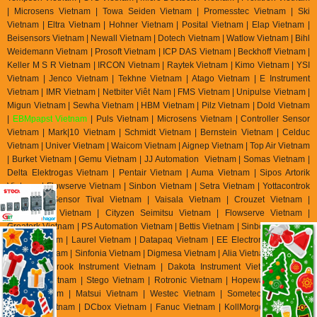
| Microsens Vietnam | Towa Seiden Vietnam | Promesstec Vietnam | Ski
Vietnam | Eltra Vietnam | Hohner Vietnam | Posital Vietnam | Elap Vietnam |
Beisensors Vietnam | Newall Vietnam | Dotech Vietnam | Watlow Vietnam | Bihl
Weidemann Vietnam | Prosoft Vietnam | ICP DAS Vietnam | Beckhoff Vietnam |
Keller M S R Vietnam | IRCON Vietnam | Raytek Vietnam | Kimo Vietnam | YSI
Vietnam | Jenco Vietnam | Tekhne Vietnam | Atago Vietnam | E Instrument
Vietnam | IMR Vietnam | Netbiter Viêt Nam | FMS Vietnam | Unipulse Vietnam |
Migun Vietnam | Sewha Vietnam | HBM Vietnam | Pilz Vietnam | Dold Vietnam
|
EBMpapst Vietnam
| Puls Vietnam | Microsens Vietnam | Controller Sensor
Vietnam | Mark|10 Vietnam | Schmidt Vietnam | Bernstein Vietnam | Celduc
Vietnam | Univer Vietnam | Waicom Vietnam | Aignep Vietnam | Top Air Vietnam
| Burket Vietnam |
Gemu Vietnam
| JJ Automation Vietnam | Somas Vietnam |
Delta Elektrogas Vietnam | Pentair Vietnam | Auma Vietnam | Sipos Artorik
Vietnam | Flowserve Vietnam | Sinbon Vietnam | Setra Vietnam | Yottacontrok
Vietnam | Sensor Tival Vietnam | Vaisala Vietnam | Crouzet Vietnam |
RheinTacho Vietnam | Cityzen Seimitsu Vietnam | Flowserve Vietnam |
Greatork Vietnam | PS Automation Vietnam | Bettis Vietnam | Sinbon Vietnam |
Setra Vietnam | Laurel Vietnam | Datapaq Vietnam | EE Electronik Vietnam |
Banico Vietnam | Sinfonia Vietnam | Digmesa Vietnam | Alia Vietnam | Flowline
Vietnam | Brook Instrument Vietnam | Dakota Instrument Vietnam | Diehl
Metering Vietnam | Stego Vietnam | Rotronic Vietnam | Hopeway Vietnam |
Beko Vietnam | Matsui Vietnam | Westec Vietnam | Sometech Vietnam |
Offshore Vietnam | DCbox Vietnam | Fanuc Vietnam | KollMorgen Vietnam |