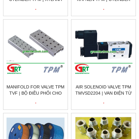
KHÍ NÉN TPM | CYLINDER
TMAL | TSC | GREENTECH
.
.
TMAL | TSC | GREENTECH
VIETNAM
VIETNAM
MANIFOLD FOR VALVE TPM
AIR SOLENOID VALVE TPM
TVF | BỘ ĐIỀU PHỐI CHO
TMVSD2204 | VAN ĐIỆN TỪ
VAN ĐIỆN TỪ KHÍ NÉN TPM
KHÍ NÉN TPM TMVSD2204 |
.
.
TVF | TPM VIETNAM
TPM VIETNAM