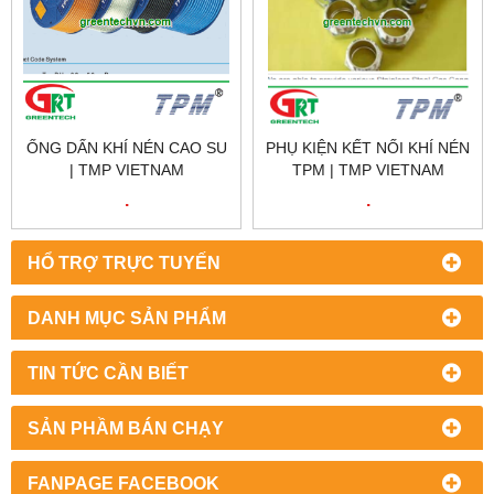
ỐNG DẤN KHÍ NÉN CAO SU
PHỤ KIỆN KẾT NỐI KHÍ NÉN
| TMP VIETNAM
TPM | TMP VIETNAM
.
.
HỔ TRỢ TRỰC TUYẾN
DANH MỤC SẢN PHẨM
TIN TỨC CẦN BIẾT
SẢN PHẦM BÁN CHẠY
FANPAGE FACEBOOK