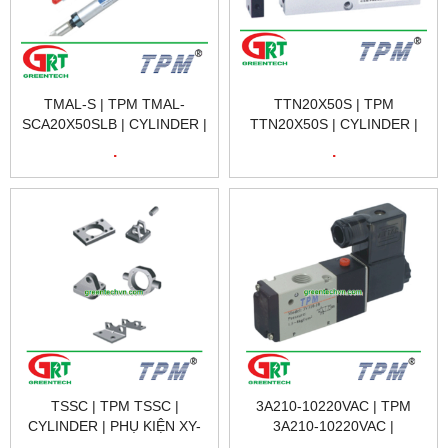
TMAL-S | TPM TMAL-
TTN20X50S | TPM
SCA20X50SLB | CYLINDER |
TTN20X50S | CYLINDER |
XY-LANH TPM TMAL-S |
XY-LANH TPM TTN20X50S |
.
.
TPM VIETNAM
TPM VIETNAM
TSSC | TPM TSSC |
3A210-10220VAC | TPM
CYLINDER | PHỤ KIỆN XY-
3A210-10220VAC |
LANH TSSC | TPM VIETNAM
SOLENOID VALVE | VAN