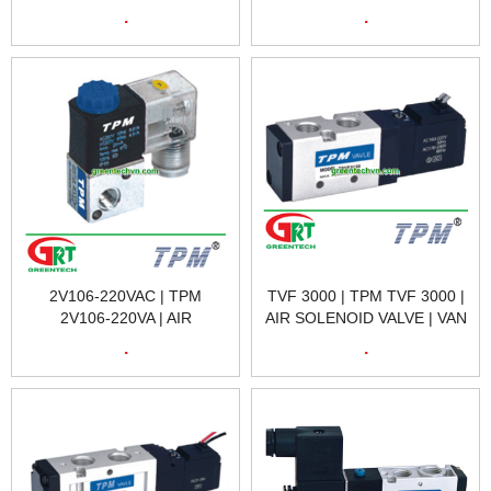
BỘ ĐIỀU PHỐI VAN TPM
SOLENOID VALVE | VAN
.
.
100M-100M | TPM VIETNAM
ĐIỆN TỪ KHÍ NÉN 3V106-
220VAC | TPM VIETNAM
2V106-220VAC | TPM
TVF 3000 | TPM TVF 3000 |
2V106-220VA | AIR
AIR SOLENOID VALVE | VAN
SOLENOID VALVE | VAN
ĐIỆN TỪ KHÍ NÉN TPM TVF
.
.
ĐIỆN TỪ KHÍ NÉN 2V106-
3000 | TPM VIETNAM
220VAC | TPM VIETNAM