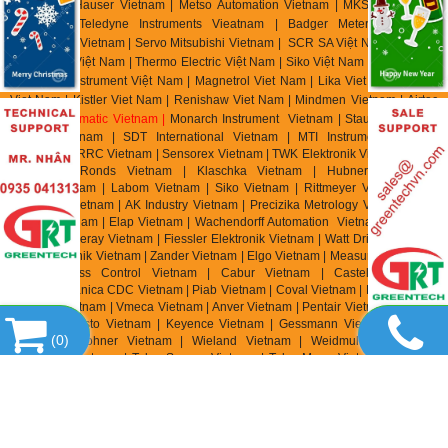
Endress & Hauser Vietnam | Metso Automation Vietnam | MKS Instruments
Vietnam | Teledyne Instruments Vieatnam | Badger Meter Vietnam |
Hirschmann Vietnam | Servo Mitsubishi Vietnam | SCR SA Việt Nam | Biotech
Flow Meter Việt Nam | Thermo Electric Việt Nam | Siko Việt Nam | Klinger Việt
Nam | HK Instrument Việt Nam | Magnetrol Viet Nam | Lika Viet Nam | Setra
Viet Nam | Kistler Viet Nam | Renishaw Viet Nam | Mindmen Vietnam |
Airtac
Vietnam
| Gimatic Vietnam |
Monarch Instrument Vietnam | Stauff Vietnam |
Burster Vietnam | SDT International Vietnam | MTI Instrument Vietnam
| Zhuzhou CRRC Vietnam | Sensorex Vietnam | TWK Elektronik Vietnam | ASC
Vietnam | Ronds Vietnam | Klaschka Vietnam | Hubner Vietnam |
Hainzl
Vietnam | Labom Vietnam | Sik
o Vietnam | Rittmeyer Vietnam | TR
Electronic Vietnam | AK In
dustry Vietnam | Precizika Metrology Vietnam | Dis
Sensor Vietnam | Elap Vietnam |
Wachendorff Automation Vietnam | Foxboro
Vietnam | Fireray Vietnam |
Fiessler Elektronik Vietnam | Watt Drive Vietnam |
Murr Elektronik Vietnam | Zander Vietnam | Elgo Vietnam | Measurex Vietnam |
Saia Burgess Control Vietnam | Cabur Vietnam | Castel Vietnam |
Elettromeccanica CDC Vietnam | Piab Vietnam | Coval Vietnam | Fipa Vietnam
| Zimmer Vietnam | Vmeca Vietnam | Anver Vietnam | Pentair Vietnam | Aignep
Vietnam | Festo Vietnam | Keyence Vietnam | Gessmann Vietnam | Balluff
(
0
)
Vietnam | Wohner Vietnam | Wieland Vietnam | Weidmuller Vietnam |
Tempatron Vietnam | Telco Sensor Vietnam | TeknoMega Vietnam | Synatel
Vietnam | Turck Vietnam | Condor VietNam | SmartScan VietNam | Knick
Vietnam | Sera Vietnam | Sera Seybert + Raheir Vietnam | Finder Vietnam |
Speck Pumpen Vietnam | Promesstec Vietnam | Infranor Vietnam | Parker SSD
Parvex |
Pees Component Vietnam | Danfoss VietNam | Ropex Vietnam |
Lenord + Bauer Vietnam | Herion Vietnam | Helukabel Vietnam | Burkert