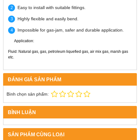
Easy to install with suitable fittings.
Highly flexible and easily bend.
Impossible for gas-jam, safer and durable application.
Application:
Fluid: Natural gas, gas, petroleum liquefied gas, air mix gas, marsh gas
etc.
ĐÁNH GIÁ SẢN PHẨM
Bình chọn sản phẩm:
BÌNH LUẬN
SẢN PHẨM CÙNG LOẠI