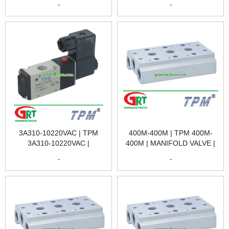
.
.
ĐIỆN TỪ 3A210-10220VAC |
TPM VIETNAM
3A310-10220VAC | TPM
400M-400M | TPM 400M-
3A310-10220VAC |
400M | MANIFOLD VALVE |
SOLENOID VALVE | VAN
BỘ ĐIỀU PHỐI VAN TPM
.
.
ĐIỆN TỪ 3A310-10220VAC |
400M-400M | TPM VIETNAM
TPM VIETNAM