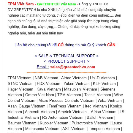
TPM Việt Nam
-
GREENTECH
Việt Nam
-
Công ty TNHH TM
DV GREENTECH là nhà XNK hàng đầu và là nhà cung cấp chuyên
nghiệp các mặt hàng tự động, thiết bị điện và điện công nghiệp,.... Bên
cạnh đó chúng tôi là nhà thực hiện các giải pháp tích hợp trong công
nghiêp, dân dụng, xây dựng,... Chúng tôi đáp ứng mọi xu hướng công
nghiệp hóa, hiện đại hóa hiện nay
Liên hệ cho chúng tôi để
CÓ
thông tin mà Quý khách
CẦN
.
< SALE & TECHNICAL SUPPORT >
< PROJECT SUPPORT >
Email :
sales@greentechvn.com
-------------------------------------------------------------------
TPM Vietnam | NAB Vietnam | Airtac Vietnam | Uni-D Vietnam |
STNC Vietnam | HDX Vietnam | Yuken Vietnam | KLH Vietnam |
Hager Vietnam | Kava Vietnam | Mitsubishi Vietnam | Siemens
Vietnam | Omron Viet Nam | TPM Vietnam | Tecsis Vietnam | Wise
Control Vietnam | Micro Process Controls Vietnam | Wika Vietnam |
Asahi Gauge Vietnam | TemPress Vietnam | Itec Vietnam | Konics
Vietnam | Ashcroft Vietnam | Ametek Vietnam – Afriso Vietnam | LS
Industrial Vietnam | RS Automation Vietnam | Balluff Vietnam |
Baumer Vietnam | Kuppler Vietnam | Pulsotronics Vietnam | Leuze
Vietnam | Microsonic Vietnam | AST Vietnam | Tempsen Vietnam |