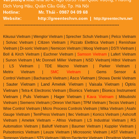
Văn phòng & Kho:
Dịch Vọng Hậu, Quận Cầu Giấy, Tp. Hà Nội
Hotline:
Mr. Thái - 0987 04 09 68
Website:
http://greentechvn.com
|
http://greentechvn.net
--------------------------------------------------------------------------
Kikusui Vietnam | Wenglor Vietnam | Sprecher Schuh Vietnam |
Pelco Vietnam
| Solvac Vietnam | Citizen Vietnam |
Pizzato Elettrica Vietnam
| Renishaw
Vietnam | Di-soric Vietnam |
Nemicon Vietnam | Moog Vietnam | DSTI Vietnam |
Boll & Kirch Vietnam | Euchner Vietnam |
Samson Vietnam
| Lafert Vietnam
| Sunon Vietnam | Mc Donnell Miller Vietnam | NSD Vietnam| Hitrol Vietnam
| LS Vietnam | TDE Macno Vietnam | Parker Vietnam |
Metrix
Vietnam
|
SMC Vietnam
|
Gems Sensor &
Asco Vietnam
Control
Vietnam
|
Bacharach Vietnam |
|
Showa Denki Vietnam
auter Vietnam
Land Ametek Vietnam
Vaisala Vietnam
Optris
| S
|
|
|
Vietnam
Bionics Vietnam
Bionics Instrument
| Tetra-K Electronic Vietnam |
|
Vietnam
Puls Vietnam
Hager Vietnam
Kava Vietnam
|
|
|
| Mitsubishi
Vietnam | Siemens Vietnam | Omron Viet Nam | TPM Vietnam | Tecsis Vietnam |
Wise Control Vietnam | Micro Process Controls Vietnam | Wika Vietnam | Asahi
Gauge Vietnam | TemPress Vietnam | Itec Vietnam | Konics Vietnam | Ashcroft
Vietnam | Ametek Vietnam – Afriso Vietnam | LS Industrial Vietnam | RS
Automation Vietnam | Balluff Vietnam | Baumer Vietnam | Kuppler Vietnam |
Pulsotronics Vietnam | Leuze Vietnam | Microsonic Vietnam | AST Vietnam |
Tempsen Vietnam | STS Vietnam | Micro Dectector Vietnam | Proxitron Vietnam