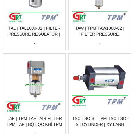
TAL | TAL1000-02 | FILTER
TAW | TPM TAW1000-02 |
PRESSURE REGULATOR |
FILTER PRESSURE
BỘ ĐIỀU ÁP KÈM BỘ LỌC
REGULATOR | BỘ ĐIỀU ÁP
.
.
DẦU TPM TAL1000- | TPM
KÈM BỘ LỌC TPM
VIETNAM
TAW1000- | TPM VIETNAM
TAF | TPM TAF | AIR FILTER
TSC TSC-S | TPM TSC TSC-
TPM TAF | BỘ LỌC KHÍ TPM
S | CYLINDER | XY-LANH
TAF | TPM VIETNAM
TPM TSC TSC-S | TPM
.
.