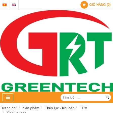
GIỎ HÀNG
(
0
)
Trang chủ
Sản phẩm
Thủy lực - Khí nén
TPM
Ống khí nén