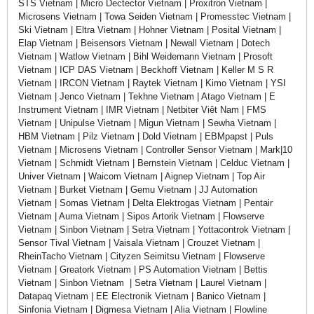
STS Vietnam | Micro Dectector Vietnam | Proxitron Vietnam |
Microsens Vietnam | Towa Seiden Vietnam | Promesstec Vietnam |
Ski Vietnam | Eltra Vietnam | Hohner Vietnam | Posital Vietnam |
Elap Vietnam | Beisensors Vietnam | Newall Vietnam | Dotech
Vietnam | Watlow Vietnam | Bihl Weidemann Vietnam | Prosoft
Vietnam | ICP DAS Vietnam | Beckhoff Vietnam | Keller M S R
Vietnam | IRCON Vietnam | Raytek Vietnam | Kimo Vietnam | YSI
Vietnam | Jenco Vietnam | Tekhne Vietnam | Atago Vietnam | E
Instrument Vietnam | IMR Vietnam | Netbiter Viêt Nam | FMS
Vietnam | Unipulse Vietnam | Migun Vietnam | Sewha Vietnam |
HBM Vietnam | Pilz Vietnam | Dold Vietnam | EBMpapst | Puls
Vietnam | Microsens Vietnam | Controller Sensor Vietnam | Mark|10
Vietnam | Schmidt Vietnam | Bernstein Vietnam | Celduc Vietnam |
Univer Vietnam | Waicom Vietnam | Aignep Vietnam | Top Air
Vietnam | Burket Vietnam | Gemu Vietnam | JJ Automation
Vietnam | Somas Vietnam | Delta Elektrogas Vietnam | Pentair
Vietnam | Auma Vietnam | Sipos Artorik Vietnam | Flowserve
Vietnam | Sinbon Vietnam | Setra Vietnam | Yottacontrok Vietnam |
Sensor Tival Vietnam | Vaisala Vietnam | Crouzet Vietnam |
RheinTacho Vietnam | Cityzen Seimitsu Vietnam | Flowserve
Vietnam | Greatork Vietnam | PS Automation Vietnam | Bettis
Vietnam | Sinbon Vietnam | Setra Vietnam | Laurel Vietnam |
Datapaq Vietnam | EE Electronik Vietnam | Banico Vietnam |
Sinfonia Vietnam | Digmesa Vietnam | Alia Vietnam | Flowline