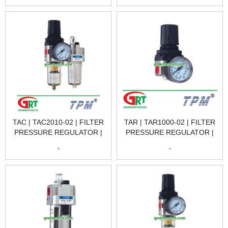
TAC3000-03| TPM VIETNAM
TPM VIETNAM
TAC | TAC2010-02 | FILTER
TAR | TAR1000-02 | FILTER
PRESSURE REGULATOR |
PRESSURE REGULATOR |
BỘ ĐIỀU ÁP KÈM BỘ LỌC
BỘ ĐIỀU ÁP KÈM BỘ LỌC
.
.
DẦU TAC2010-02 | TPM
DẦU TPM TAR1000- | TPM
VIETNAM
VIETNAM