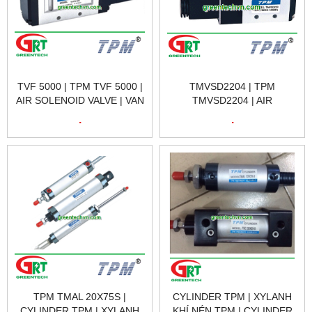
TVF 5000 | TPM TVF 5000 |
TMVSD2204 | TPM
AIR SOLENOID VALVE | VAN
TMVSD2204 | AIR
ĐIỆN TỪ KHÍ NÉN TPM TVF
SOLENOID VALVE VAN ĐIỆN
.
.
5000 | TPM VIETNAM
TỪ KHÍ NÉN TPM
TMVSD2204 | TPM
VIETNAM
TPM TMAL 20X75S |
CYLINDER TPM | XYLANH
CYLINDER TPM | XYLANH
KHÍ NÉN TPM | CYLINDER