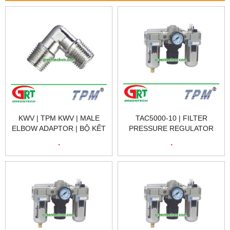
KWV | TPM KWV | MALE
TAC5000-10 | FILTER
ELBOW ADAPTOR | BỘ KẾT
PRESSURE REGULATOR
NỐI GÓC KWV | TPM
TAC5000-10| BỘ ĐIỀU ÁP
.
.
VIETNAM
KÈM BỘ LỌC DẦU
TAC5000-10| TPM VIETNAM