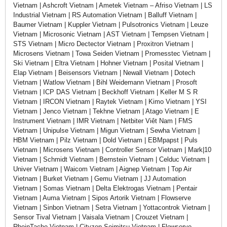
Vietnam | Ashcroft Vietnam | Ametek Vietnam – Afriso Vietnam | LS
Industrial Vietnam | RS Automation Vietnam | Balluff Vietnam |
Baumer Vietnam | Kuppler Vietnam | Pulsotronics Vietnam | Leuze
Vietnam | Microsonic Vietnam | AST Vietnam | Tempsen Vietnam |
STS Vietnam | Micro Dectector Vietnam | Proxitron Vietnam |
Microsens Vietnam | Towa Seiden Vietnam | Promesstec Vietnam |
Ski Vietnam | Eltra Vietnam | Hohner Vietnam | Posital Vietnam |
Elap Vietnam | Beisensors Vietnam | Newall Vietnam | Dotech
Vietnam | Watlow Vietnam | Bihl Weidemann Vietnam | Prosoft
Vietnam | ICP DAS Vietnam | Beckhoff Vietnam | Keller M S R
Vietnam | IRCON Vietnam | Raytek Vietnam | Kimo Vietnam | YSI
Vietnam | Jenco Vietnam | Tekhne Vietnam | Atago Vietnam | E
Instrument Vietnam | IMR Vietnam | Netbiter Viêt Nam | FMS
Vietnam | Unipulse Vietnam | Migun Vietnam | Sewha Vietnam |
HBM Vietnam | Pilz Vietnam | Dold Vietnam | EBMpapst | Puls
Vietnam | Microsens Vietnam | Controller Sensor Vietnam | Mark|10
Vietnam | Schmidt Vietnam | Bernstein Vietnam | Celduc Vietnam |
Univer Vietnam | Waicom Vietnam | Aignep Vietnam | Top Air
Vietnam | Burket Vietnam | Gemu Vietnam | JJ Automation
Vietnam | Somas Vietnam | Delta Elektrogas Vietnam | Pentair
Vietnam | Auma Vietnam | Sipos Artorik Vietnam | Flowserve
Vietnam | Sinbon Vietnam | Setra Vietnam | Yottacontrok Vietnam |
Sensor Tival Vietnam | Vaisala Vietnam | Crouzet Vietnam |
RheinTacho Vietnam | Cityzen Seimitsu Vietnam | Flowserve