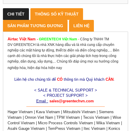
CHI TIẾT
THÔNG SỐ KỸ THUẬT
SẢN PHẨM TƯƠNG ĐƯƠNG
LIÊN HỆ
Airtac Việt Nam
-
GREENTECH
Việt Nam
-
Công ty TNHH TM
DV GREENTECH là nhà XNK hàng đầu và là nhà cung cấp chuyên
nghiệp các mặt hàng tự động, thiết bị điện và điện công nghiệp,.... Bên
cạnh đó chúng tôi là nhà thực hiện các giải pháp tích hợp trong công
nghiêp, dân dụng, xây dựng,... Chúng tôi đáp ứng mọi xu hướng công
nghiệp hóa, hiện đại hóa hiện nay
Liên hệ cho chúng tôi để
CÓ
thông tin mà Quý khách
CẦN
.
< SALE & TECHNICAL SUPPORT >
< PROJECT SUPPORT >
Email :
sales@greentechvn.com
-------------------------------------------------------------------
Hager Vietnam | Kava Vietnam | Mitsubishi Vietnam | Siemens
Vietnam | Omron Viet Nam | TPM Vietnam | Tecsis Vietnam | Wise
Control Vietnam | Micro Process Controls Vietnam | Wika Vietnam |
Asahi Gauge Vietnam | TemPress Vietnam | Itec Vietnam | Konics