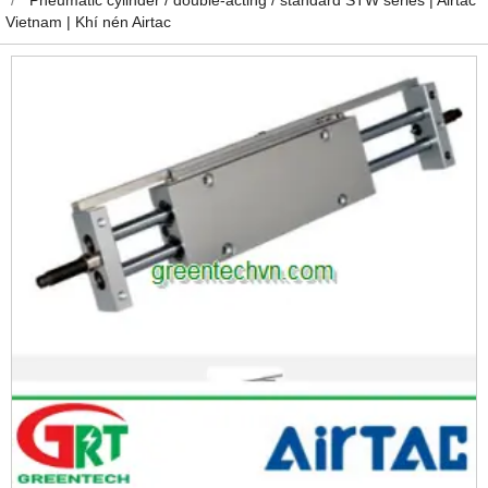
Vietnam | Khí nén Airtac