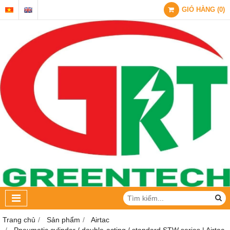
GIỎ HÀNG
(
0
)
Trang chủ
Sản phẩm
Airtac
Pneumatic cylinder / double-acting / standard STW series | Airtac