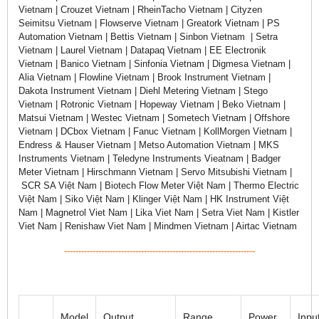
Vietnam | Crouzet Vietnam | RheinTacho Vietnam | Cityzen
Seimitsu Vietnam | Flowserve Vietnam | Greatork Vietnam | PS
Automation Vietnam | Bettis Vietnam | Sinbon Vietnam | Setra
Vietnam | Laurel Vietnam | Datapaq Vietnam | EE Electronik
Vietnam | Banico Vietnam | Sinfonia Vietnam | Digmesa Vietnam |
Alia Vietnam | Flowline Vietnam | Brook Instrument Vietnam |
Dakota Instrument Vietnam | Diehl Metering Vietnam | Stego
Vietnam | Rotronic Vietnam | Hopeway Vietnam | Beko Vietnam |
Matsui Vietnam | Westec Vietnam | Sometech Vietnam | Offshore
Vietnam | DCbox Vietnam | Fanuc Vietnam | KollMorgen Vietnam |
Endress & Hauser Vietnam | Metso Automation Vietnam | MKS
Instruments Vietnam | Teledyne Instruments Vieatnam | Badger
Meter Vietnam | Hirschmann Vietnam | Servo Mitsubishi Vietnam |
SCR SA Việt Nam | Biotech Flow Meter Việt Nam | Thermo Electric
Việt Nam | Siko Việt Nam | Klinger Việt Nam | HK Instrument Việt
Nam | Magnetrol Viet Nam | Lika Viet Nam | Setra Viet Nam | Kistler
Viet Nam | Renishaw Viet Nam | Mindmen Vietnam | Airtac Vietnam
-------------------------------------------------------------------
Model
Output
Range
Power
Inpu