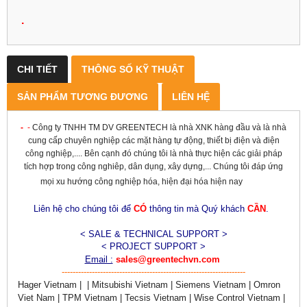
.
CHI TIẾT
THÔNG SỐ KỸ THUẬT
SẢN PHẨM TƯƠNG ĐƯƠNG
LIÊN HỆ
-
-
Công ty TNHH TM DV GREENTECH là nhà XNK hàng đầu và là nhà
cung cấp chuyên nghiệp các mặt hàng tự động, thiết bị điện và điện
công nghiệp,.... Bên cạnh đó chúng tôi là nhà thực hiện các giải pháp
tích hợp trong công nghiêp, dân dụng, xây dựng,... Chúng tôi đáp ứng
mọi xu hướng công nghiệp hóa, hiện đại hóa hiện nay
Liên hệ cho chúng tôi để
CÓ
thông tin mà Quý khách
CẦN
.
< SALE & TECHNICAL SUPPORT >
< PROJECT SUPPORT >
Email :
sales@greentechvn.com
-------------------------------------------------------------------
Hager Vietnam | | Mitsubishi Vietnam | Siemens Vietnam | Omron
Viet Nam | TPM Vietnam | Tecsis Vietnam | Wise Control Vietnam |