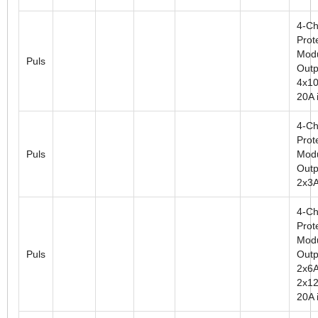
4-Ch
Prot
Modu
Puls
Outp
4x10
20A i
4-Ch
Prot
Puls
Modu
Outp
2x3A
4-Ch
Prot
Modu
Puls
Outp
2x6A
2x12
20A i