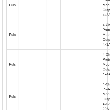
Puls
Modu
Outp
4x2
4-Ch
Prot
Puls
Modu
Outp
4x3
4-Ch
Prot
Puls
Modu
Outp
4x4
4-Ch
Prot
Modu
Puls
Outp
4x6A
20A i