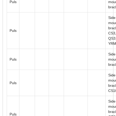
Puls
mou
brac
Side
moun
brac
Puls
CS3,
QS3,
YRM
Side
Puls
moun
brac
Side
moun
Puls
brac
CS1
Side
moun
brac
Puls