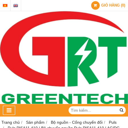
GIỎ HÀNG
(
0
)
Trang chủ
Sản phẩm
Bộ nguồn - Cổng chuyển đổi
Puls
Puls PISA11.410 | Bộ chuyển nguồn Puls PISA11.410 | AC/DC