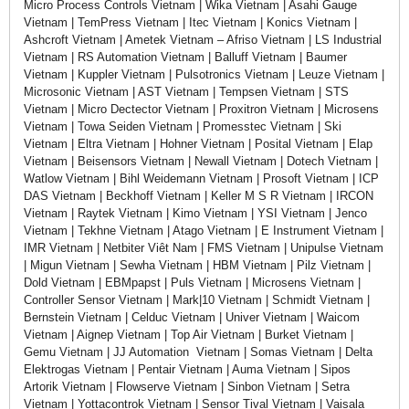
Micro Process Controls Vietnam | Wika Vietnam | Asahi Gauge
Vietnam | TemPress Vietnam | Itec Vietnam | Konics Vietnam |
Ashcroft Vietnam | Ametek Vietnam – Afriso Vietnam | LS Industrial
Vietnam | RS Automation Vietnam | Balluff Vietnam | Baumer
Vietnam | Kuppler Vietnam | Pulsotronics Vietnam | Leuze Vietnam |
Microsonic Vietnam | AST Vietnam | Tempsen Vietnam | STS
Vietnam | Micro Dectector Vietnam | Proxitron Vietnam | Microsens
Vietnam | Towa Seiden Vietnam | Promesstec Vietnam | Ski
Vietnam | Eltra Vietnam | Hohner Vietnam | Posital Vietnam | Elap
Vietnam | Beisensors Vietnam | Newall Vietnam | Dotech Vietnam |
Watlow Vietnam | Bihl Weidemann Vietnam | Prosoft Vietnam | ICP
DAS Vietnam | Beckhoff Vietnam | Keller M S R Vietnam | IRCON
Vietnam | Raytek Vietnam | Kimo Vietnam | YSI Vietnam | Jenco
Vietnam | Tekhne Vietnam | Atago Vietnam | E Instrument Vietnam |
IMR Vietnam | Netbiter Viêt Nam | FMS Vietnam | Unipulse Vietnam
| Migun Vietnam | Sewha Vietnam | HBM Vietnam | Pilz Vietnam |
Dold Vietnam | EBMpapst | Puls Vietnam | Microsens Vietnam |
Controller Sensor Vietnam | Mark|10 Vietnam | Schmidt Vietnam |
Bernstein Vietnam | Celduc Vietnam | Univer Vietnam | Waicom
Vietnam | Aignep Vietnam | Top Air Vietnam | Burket Vietnam |
Gemu Vietnam | JJ Automation Vietnam | Somas Vietnam | Delta
Elektrogas Vietnam | Pentair Vietnam | Auma Vietnam | Sipos
Artorik Vietnam | Flowserve Vietnam | Sinbon Vietnam | Setra
Vietnam | Yottacontrok Vietnam | Sensor Tival Vietnam | Vaisala