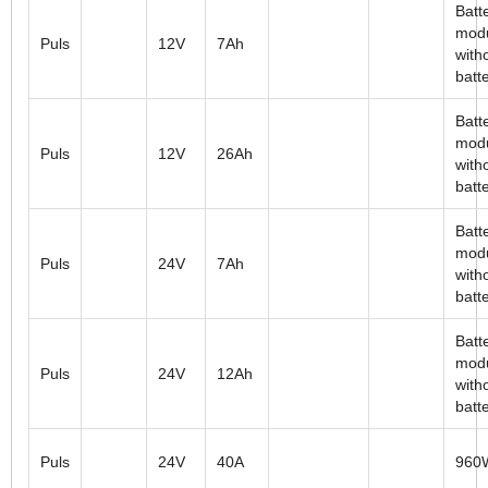
Batt
mod
Puls
12V
7Ah
with
batt
Batt
mod
Puls
12V
26Ah
with
batt
Batt
mod
Puls
24V
7Ah
with
batt
Batt
mod
Puls
24V
12Ah
with
batt
Puls
24V
40A
960