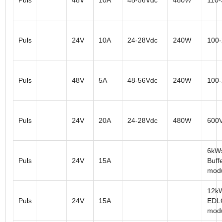
Puls
24V
10A
24-28Vdc
240W
100
Puls
48V
5A
48-56Vdc
240W
100
Puls
24V
20A
24-28Vdc
480W
600
6kW
Puls
24V
15A
Buff
mod
12k
Puls
24V
15A
EDLC
mod