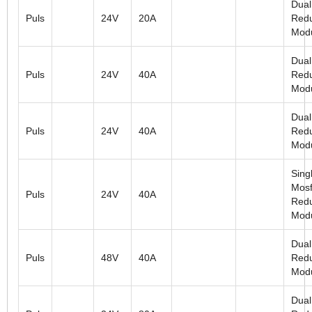
Dual
Puls
24V
20A
Red
Mod
Dual
Puls
24V
40A
Red
Mod
Dual
Puls
24V
40A
Red
Mod
Sing
Mosf
Puls
24V
40A
Red
Mod
Dual
Puls
48V
40A
Red
Mod
Dual