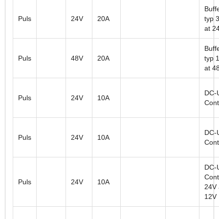
Buffe
Puls
24V
20A
typ 
at 2
Buffe
Puls
48V
20A
typ 
at 4
DC-
Puls
24V
10A
Cont
DC-
Puls
24V
10A
Cont
DC-
Contr
Puls
24V
10A
24V
12V