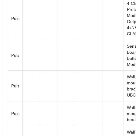
4-Ch
Prot
Modu
Puls
Outp
4xN
CLA
Sens
Boar
Puls
Batt
Mod
Wall
moun
Puls
brac
UBC
Wall
Puls
moun
brac
Wall