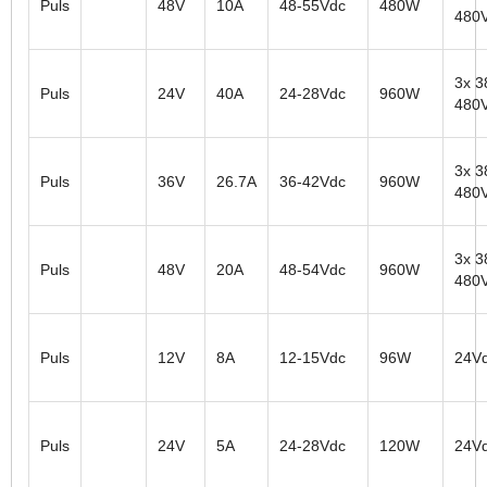
Puls
48V
10A
48-55Vdc
480W
480
3x 3
Puls
24V
40A
24-28Vdc
960W
480
3x 3
Puls
36V
26.7A
36-42Vdc
960W
480
3x 3
Puls
48V
20A
48-54Vdc
960W
480
Puls
12V
8A
12-15Vdc
96W
24V
Puls
24V
5A
24-28Vdc
120W
24V