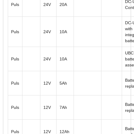
DC-
Puls
24V
20A
Cont
DC-
with
Puls
24V
10A
inte
batt
UBC
Puls
24V
10A
batt
ass
Batt
Puls
12V
5Ah
repl
Batt
Puls
12V
7Ah
repl
Batt
Puls
12V
12Ah