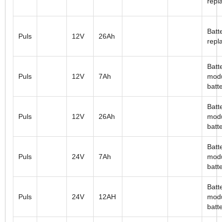
repl
Batt
Puls
12V
26Ah
repl
Batt
Puls
12V
7Ah
modu
batt
Batt
Puls
12V
26Ah
modu
batt
Batt
Puls
24V
7Ah
modu
batt
Batt
Puls
24V
12AH
modu
batt