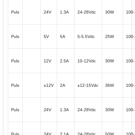
Puls
24V
1.3A
24-28Vdc
30W
100
Puls
5V
5A
5-5.5Vdc
25W
100
Puls
12V
2.5A
10-12Vdc
30W
100
Puls
±12V
2A
±12-15Vdc
36W
100
Puls
24V
1.3A
24-28Vdc
30W
100
Puls
24V
2.1A
24-28Vdc
50W
100