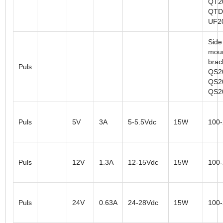
QT2
QTD
UF2
Side
moun
brac
Puls
QS2
QS2
QS2
Puls
5V
3A
5-5.5Vdc
15W
100
Puls
12V
1.3A
12-15Vdc
15W
100
Puls
24V
0.63A
24-28Vdc
15W
100