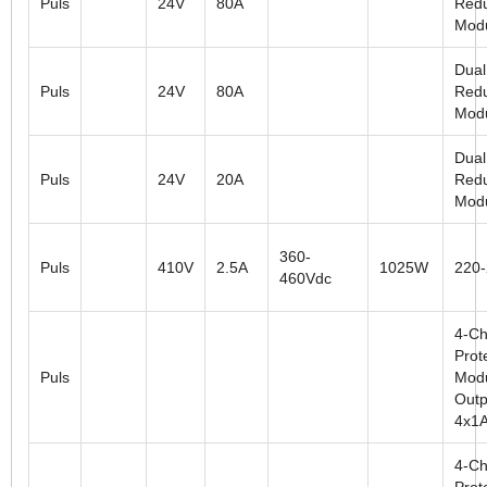
Puls
24V
80A
Red
Mod
Dual
Puls
24V
80A
Red
Mod
Dual
Puls
24V
20A
Red
Mod
360-
Puls
410V
2.5A
1025W
220
460Vdc
4-Ch
Prot
Puls
Modu
Outp
4x1
4-Ch
Prot