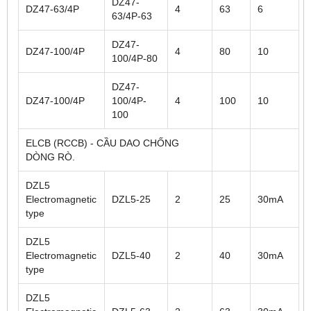
DZ47-
DZ47-63/4P
4
63
6
63/4P-63
DZ47-
DZ47-100/4P
4
80
10
100/4P-80
DZ47-
DZ47-100/4P
100/4P-
4
100
10
100
ELCB (RCCB) - CẦU DAO CHỐNG
DÒNG RÒ.
DZL5
Electromagnetic
DZL5-25
2
25
30mA
type
DZL5
Electromagnetic
DZL5-40
2
40
30mA
type
DZL5