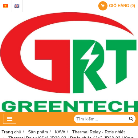
GIỎ HÀNG
(
0
)
Trang chủ
Sản phẩm
KAVA
Thermal Relay - Rơle nhiệt
Thermal Relay KAVA JR28-93 | Rơ le nhiệt KAVA JR28-93 | Kava