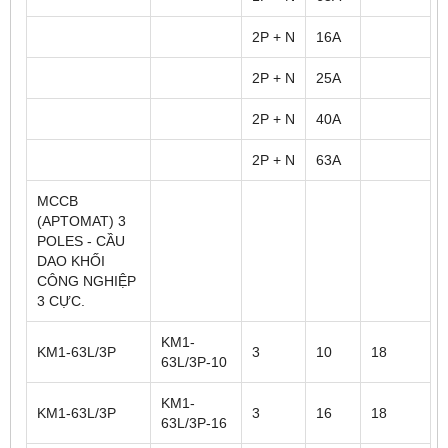
2P + N
16A
2P + N
25A
2P + N
40A
2P + N
63A
MCCB
(APTOMAT) 3
POLES - CẦU
DAO KHỐI
CÔNG NGHIỆP
3 CỰC.
KM1-
KM1-63L/3P
3
10
18
63L/3P-10
KM1-
KM1-63L/3P
3
16
18
63L/3P-16