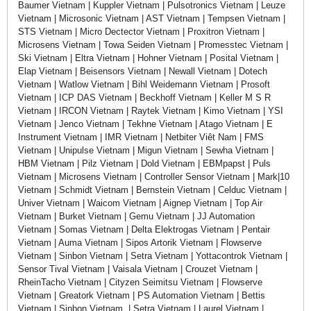
Baumer Vietnam | Kuppler Vietnam | Pulsotronics Vietnam | Leuze
Vietnam | Microsonic Vietnam | AST Vietnam | Tempsen Vietnam |
STS Vietnam | Micro Dectector Vietnam | Proxitron Vietnam |
Microsens Vietnam | Towa Seiden Vietnam | Promesstec Vietnam |
Ski Vietnam | Eltra Vietnam | Hohner Vietnam | Posital Vietnam |
Elap Vietnam | Beisensors Vietnam | Newall Vietnam | Dotech
Vietnam | Watlow Vietnam | Bihl Weidemann Vietnam | Prosoft
Vietnam | ICP DAS Vietnam | Beckhoff Vietnam | Keller M S R
Vietnam | IRCON Vietnam | Raytek Vietnam | Kimo Vietnam | YSI
Vietnam | Jenco Vietnam | Tekhne Vietnam | Atago Vietnam | E
Instrument Vietnam | IMR Vietnam | Netbiter Viêt Nam | FMS
Vietnam | Unipulse Vietnam | Migun Vietnam | Sewha Vietnam |
HBM Vietnam | Pilz Vietnam | Dold Vietnam | EBMpapst | Puls
Vietnam | Microsens Vietnam | Controller Sensor Vietnam | Mark|10
Vietnam | Schmidt Vietnam | Bernstein Vietnam | Celduc Vietnam |
Univer Vietnam | Waicom Vietnam | Aignep Vietnam | Top Air
Vietnam | Burket Vietnam | Gemu Vietnam | JJ Automation
Vietnam | Somas Vietnam | Delta Elektrogas Vietnam | Pentair
Vietnam | Auma Vietnam | Sipos Artorik Vietnam | Flowserve
Vietnam | Sinbon Vietnam | Setra Vietnam | Yottacontrok Vietnam |
Sensor Tival Vietnam | Vaisala Vietnam | Crouzet Vietnam |
RheinTacho Vietnam | Cityzen Seimitsu Vietnam | Flowserve
Vietnam | Greatork Vietnam | PS Automation Vietnam | Bettis
Vietnam | Sinbon Vietnam | Setra Vietnam | Laurel Vietnam |