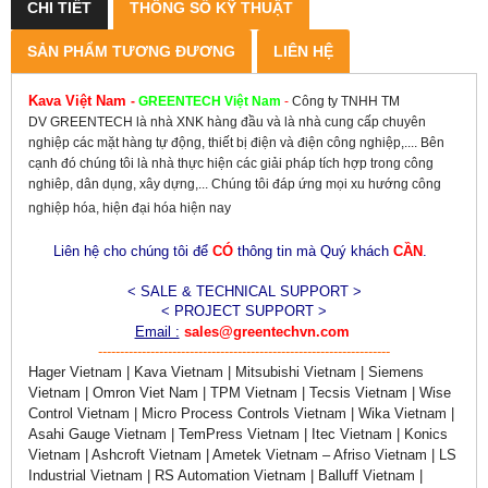
CHI TIẾT
THÔNG SỐ KỸ THUẬT
SẢN PHẨM TƯƠNG ĐƯƠNG
LIÊN HỆ
Kava Việt Nam
-
GREENTECH
Việt Nam
-
Công ty TNHH TM
DV GREENTECH là nhà XNK hàng đầu và là nhà cung cấp chuyên
nghiệp các mặt hàng tự động, thiết bị điện và điện công nghiệp,.... Bên
cạnh đó chúng tôi là nhà thực hiện các giải pháp tích hợp trong công
nghiêp, dân dụng, xây dựng,... Chúng tôi đáp ứng mọi xu hướng công
nghiệp hóa, hiện đại hóa hiện nay
Liên hệ cho chúng tôi để
CÓ
thông tin mà Quý khách
CẦN
.
< SALE & TECHNICAL SUPPORT >
< PROJECT SUPPORT >
Email :
sales@greentechvn.com
-------------------------------------------------------------------
Hager Vietnam | Kava Vietnam | Mitsubishi Vietnam | Siemens
Vietnam | Omron Viet Nam | TPM Vietnam | Tecsis Vietnam | Wise
Control Vietnam | Micro Process Controls Vietnam | Wika Vietnam |
Asahi Gauge Vietnam | TemPress Vietnam | Itec Vietnam | Konics
Vietnam | Ashcroft Vietnam | Ametek Vietnam – Afriso Vietnam | LS
Industrial Vietnam | RS Automation Vietnam | Balluff Vietnam |