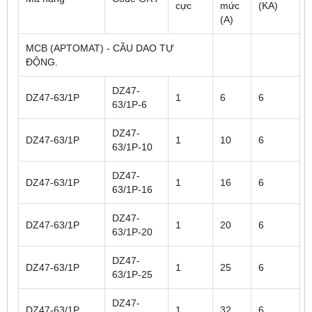
cực
mức
(KA)
(A)
MCB (APTOMAT) - CẦU DAO TỰ
ĐỘNG.
DZ47-
DZ47-63/1P
1
6
6
63/1P-6
DZ47-
DZ47-63/1P
1
10
6
63/1P-10
DZ47-
DZ47-63/1P
1
16
6
63/1P-16
DZ47-
DZ47-63/1P
1
20
6
63/1P-20
DZ47-
DZ47-63/1P
1
25
6
63/1P-25
DZ47-
DZ47-63/1P
1
32
6