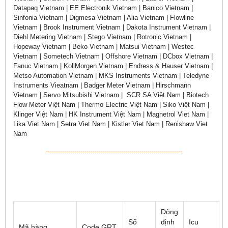
Datapaq Vietnam | EE Electronik Vietnam | Banico Vietnam |
Sinfonia Vietnam | Digmesa Vietnam | Alia Vietnam | Flowline
Vietnam | Brook Instrument Vietnam | Dakota Instrument Vietnam |
Diehl Metering Vietnam | Stego Vietnam | Rotronic Vietnam |
Hopeway Vietnam | Beko Vietnam | Matsui Vietnam | Westec
Vietnam | Sometech Vietnam | Offshore Vietnam | DCbox Vietnam |
Fanuc Vietnam | KollMorgen Vietnam | Endress & Hauser Vietnam |
Metso Automation Vietnam | MKS Instruments Vietnam | Teledyne
Instruments Vieatnam | Badger Meter Vietnam | Hirschmann
Vietnam | Servo Mitsubishi Vietnam | SCR SA Việt Nam | Biotech
Flow Meter Việt Nam | Thermo Electric Việt Nam | Siko Việt Nam |
Klinger Việt Nam | HK Instrument Việt Nam | Magnetrol Viet Nam |
Lika Viet Nam | Setra Viet Nam | Kistler Viet Nam | Renishaw Viet
Nam
-------------------------------------------------------------------
Dòng
Số
định
Icu
Mã hàng
Code GRT