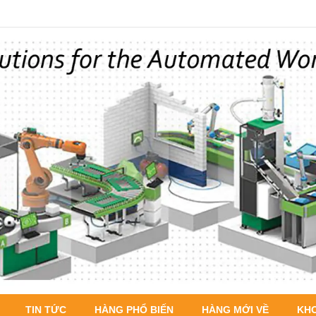
TIN TỨC
HÀNG PHỔ BIẾN
HÀNG MỚI VỀ
KH