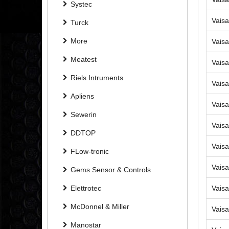
Systec
Vaisa
Turck
More
Vaisa
Meatest
Vaisa
Riels Intruments
Vaisa
Apliens
Vaisa
Sewerin
Vaisa
DDTOP
Vaisa
FLow-tronic
Vaisa
Gems Sensor & Controls
Vaisa
Elettrotec
McDonnel & Miller
Vaisa
Manostar