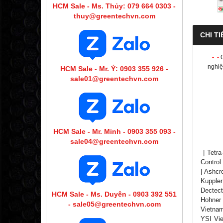
HCM Sale - Ms. Thủy: 079 664 0303 -
thuy@greentechvn.com
CHI TI
-
-
nghiệ
HCM Sale - Mr. Ý: 0903 355 926 -
sale01@greentechvn.com
HCM Sale - Mr. Minh - 0903 355 093 -
sale04@greentechvn.com
| Tetra
Control
| Ashcr
Kupple
Dectect
HCM Sale - Ms. Duyên - 0903 392 551
Hohner 
- sale05@greentechvn.com
Vietnam
YSI Vie