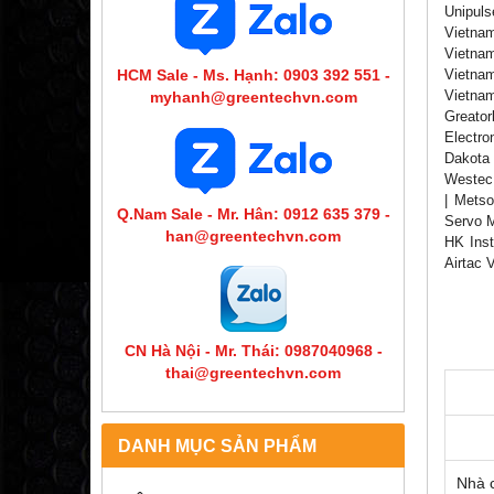
Unipuls
Vietnam
Vietnam
Vietnam
HCM Sale - Ms. Hạnh: 0903 392 551 -
Vietnam
myhanh@greentechvn.com
Greator
Electro
Dakota 
Westec 
| Metso
Q.Nam Sale - Mr. Hân: 0912 635 379 -
Servo M
han@greentechvn.com
HK Inst
Airtac 
CN Hà Nội - Mr. Thái: 0987040968 -
thai@greentechvn.com
DANH MỤC SẢN PHẨM
Nhà 