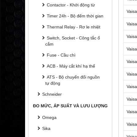
Contactor - Khởi động từ
Vaisa
Timer 24h - Bộ đếm thời gian
Vaisa
Thermal Relay - Rơ le nhiệt
Vaisa
Switch, Socket - Công tắc ổ
cắm
Vaisa
Fuse - Cầu chì
Vaisa
ACB - Máy cắt khí hạ thế
Vaisa
ATS - Bộ chuyển đổi nguồn
tự động
Vaisa
Schneider
Vaisa
ĐO MỨC, ÁP SUẤT VÀ LƯU LƯỢNG
Vaisa
Omega
Vaisa
Sika
Vaisa