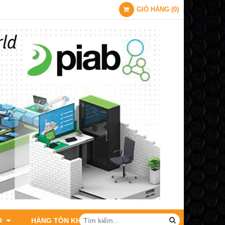
GIỎ HÀNG
(
0
)
O
HÀNG TỒN KHO