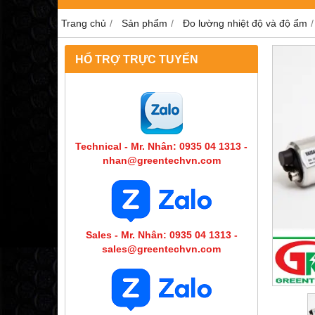
Trang chủ
Sản phẩm
Đo lường nhiệt độ và độ ẩm
HỔ TRỢ TRỰC TUYẾN
Technical - Mr. Nhân: 0935 04 1313 -
nhan@greentechvn.com
Sales - Mr. Nhân: 0935 04 1313 -
sales@greentechvn.com