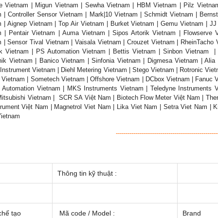
e Vietnam | Migun Vietnam | Sewha Vietnam | HBM Vietnam | Pilz Vietna
 | Controller Sensor Vietnam | Mark|10 Vietnam | Schmidt Vietnam | Berns
 | Aignep Vietnam | Top Air Vietnam | Burket Vietnam | Gemu Vietnam | J
 | Pentair Vietnam | Auma Vietnam | Sipos Artorik Vietnam | Flowserve V
 | Sensor Tival Vietnam | Vaisala Vietnam | Crouzet Vietnam | RheinTacho 
k Vietnam | PS Automation Vietnam | Bettis Vietnam | Sinbon Vietnam |
nik Vietnam | Banico Vietnam | Sinfonia Vietnam | Digmesa Vietnam | Alia
Instrument Vietnam | Diehl Metering Vietnam | Stego Vietnam | Rotronic Vie
Vietnam | Sometech Vietnam | Offshore Vietnam | DCbox Vietnam | Fanuc V
 Automation Vietnam | MKS Instruments Vietnam | Teledyne Instruments 
itsubishi Vietnam | SCR SA Việt Nam | Biotech Flow Meter Việt Nam | Therm
rument Việt Nam | Magnetrol Viet Nam | Lika Viet Nam | Setra Viet Nam | 
Vietnam
----------------------------------------------------
Thông tin kỹ thuật :
chế tạo
Mã code / Model :
Brand