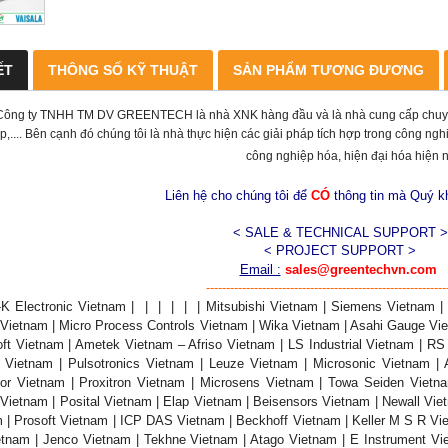
ẾT
THÔNG SỐ KỸ THUẬT
SẢN PHẨM TƯƠNG ĐƯƠNG
Công ty TNHH TM DV GREENTECH là nhà XNK hàng đầu và là nhà cung cấp chuyên n
p,.... Bên cạnh đó chúng tôi là nhà thực hiện các giải pháp tích hợp trong công n
công nghiệp hóa, hiện đại hóa hiện 
Liên hệ cho chúng tôi để
CÓ
thông tin mà Quý 
< SALE & TECHNICAL SUPPORT >
< PROJECT SUPPORT >
Email :
sales@greentechvn.com
------------------------------------------------------------
-K Electronic Vietnam | | | | | | Mitsubishi Vietnam | Siemens Vietnam 
 Vietnam | Micro Process Controls Vietnam | Wika Vietnam | Asahi Gauge Vi
oft Vietnam | Ametek Vietnam – Afriso Vietnam | LS Industrial Vietnam | RS
r Vietnam | Pulsotronics Vietnam | Leuze Vietnam | Microsonic Vietnam 
or Vietnam | Proxitron Vietnam | Microsens Vietnam | Towa Seiden Vietna
Vietnam | Posital Vietnam | Elap Vietnam | Beisensors Vietnam | Newall Vi
 | Prosoft Vietnam | ICP DAS Vietnam | Beckhoff Vietnam | Keller M S R V
tnam | Jenco Vietnam | Tekhne Vietnam | Atago Vietnam | E Instrument Vi