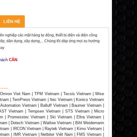
LIÊN HỆ
ghiệp các mặt hàng tự động, thiết bị điện và điện công
ghiêp, dân dụng, xây dựng,... Chúng tôi đáp ứng mọi xu hướng
nay
khách
CẦN
.
-------
| Omron Viet Nam | TPM Vietnam | Tecsis Vietnam | Wise
etnam | TemPress Vietnam | Itec Vietnam | Konics Vietnam
 Automation Vietnam | Balluff Vietnam | Baumer Vietnam |
| AST Vietnam | Tempsen Vietnam | STS Vietnam | Micro
m | Promesstec Vietnam | Ski Vietnam | Eltra Vietnam |
etnam | Dotech Vietnam | Watlow Vietnam | Bihl Weidemann
ietnam | IRCON Vietnam | Raytek Vietnam | Kimo Vietnam |
etnam | IMR Vietnam | Netbiter Viêt Nam | FMS Vietnam |