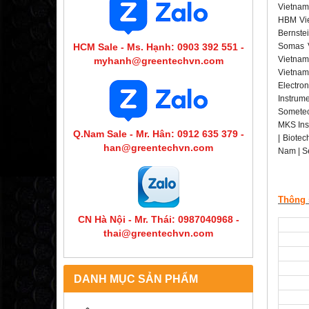
Vietnam
HBM Vie
Bernste
HCM Sale - Ms. Hạnh: 0903 392 551 -
Somas V
Vietnam 
myhanh@greentechvn.com
Vietnam
Electro
Instrum
Sometec
MKS Ins
Q.Nam Sale - Mr. Hân: 0912 635 379 -
| Biotec
han@greentechvn.com
Nam | S
Thông s
CN Hà Nội - Mr. Thái: 0987040968 -
thai@greentechvn.com
DANH MỤC SẢN PHẨM