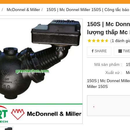
g
McDonnel & Miller
150S | Mc Donnel Miller 150S | Công tắc bảo
150S | Mc Donne
lượng thấp Mc 
(
1
đánh gi
SHARE
TWE
Mã sản phẩm :
1
Xuất xứ :
Mc
150S | Mc Donnel Mille
Miller 150S
.