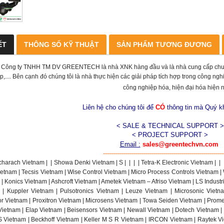
ẾT
THÔNG SỐ KỸ THUẬT
SẢN PHẨM TƯƠNG ĐƯƠNG
-
Công ty TNHH TM DV GREENTECH là nhà XNK hàng đầu và là nhà cung cấp chuyên 
p,.... Bên cạnh đó chúng tôi là nhà thực hiện các giải pháp tích hợp trong công n
công nghiệp hóa, hiện đại hóa hiện 
Liên hệ cho chúng tôi để
CÓ
thông tin mà Quý 
< SALE & TECHNICAL SUPPORT >
< PROJECT SUPPORT >
Email :
sales@greentechvn.com
------------------------------------------------------------
charach Vietnam |
|
Showa Denki Vietnam | S
|
|
|
| Tetra-K Electronic Vietnam |
|
etnam | Tecsis Vietnam | Wise Control Vietnam | Micro Process Controls Vietnam |
| Konics Vietnam | Ashcroft Vietnam | Ametek Vietnam – Afriso Vietnam | LS Indust
 | Kuppler Vietnam | Pulsotronics Vietnam | Leuze Vietnam | Microsonic Viet
r Vietnam | Proxitron Vietnam | Microsens Vietnam | Towa Seiden Vietnam | Promes
 Vietnam | Elap Vietnam | Beisensors Vietnam | Newall Vietnam | Dotech Vietnam |
 Vietnam | Beckhoff Vietnam | Keller M S R Vietnam | IRCON Vietnam | Raytek Vi