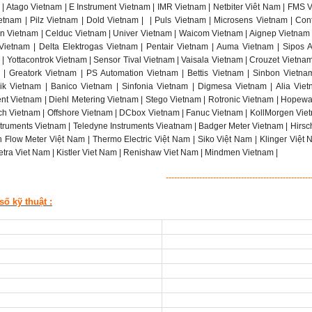
 | Atago Vietnam | E Instrument Vietnam | IMR Vietnam | Netbiter Viêt Nam | FMS 
tnam | Pilz Vietnam | Dold Vietnam |
| Puls Vietnam | Microsens Vietnam | Cont
in Vietnam | Celduc Vietnam | Univer Vietnam | Waicom Vietnam | Aignep Vietnam |
ietnam | Delta Elektrogas Vietnam | Pentair Vietnam | Auma Vietnam | Sipos Ar
| Yottacontrok Vietnam | Sensor Tival Vietnam | Vaisala Vietnam | Crouzet Vietna
 | Greatork Vietnam | PS Automation Vietnam | Bettis Vietnam | Sinbon Vietn
nik Vietnam | Banico Vietnam | Sinfonia Vietnam | Digmesa Vietnam | Alia Viet
ent Vietnam | Diehl Metering Vietnam | Stego Vietnam | Rotronic Vietnam | Hopewa
h Vietnam | Offshore Vietnam | DCbox Vietnam | Fanuc Vietnam | KollMorgen Viet
truments Vietnam | Teledyne Instruments Vieatnam | Badger Meter Vietnam | Hirs
h Flow Meter Việt Nam | Thermo Electric Việt Nam | Siko Việt Nam | Klinger Việt 
etra Viet Nam | Kistler Viet Nam | Renishaw Viet Nam | Mindmen Vietnam |
----------------------------------------------------
ố kỹ thuật :