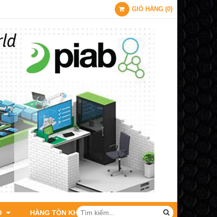
GIỎ HÀNG
(
0
)
O
HÀNG TỒN KHO