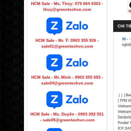
HCM Sale - Ms. Thủy: 079 664 0303 -
thuy@greentechvn.com
CHI TI
M
-
HCM Sale - Mr. Ý: 0903 355 926 -
nghiệ
sale01@greentechvn.com
HCM Sale - Mr. Minh - 0903 355 093 -
sale04@greentechvn.com
|
|
|
Ba
| TPM Vi
Vietnam 
Vietnam
HCM Sale - Ms. Duyên - 0903 392 551
Dectecto
- sale05@greentechvn.com
Posital
ICP DAS