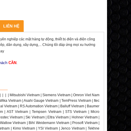
LIÊN HỆ
nghiệp các mặt hàng tự động, thiết bị điện và điện công
ghiêp, dân dụng, xây dựng,... Chúng tôi đáp ứng mọi xu hướng
nay
khách
CẦN
.
-------
|
|
|
| Mitsubishi Vietnam | Siemens Vietnam | Omron Viet Nam
 Wika Vietnam | Asahi Gauge Vietnam | TemPress Vietnam | Itec
rial Vietnam | RS Automation Vietnam | Balluff Vietnam | Baumer
nam | AST Vietnam | Tempsen Vietnam | STS Vietnam | Micro
stec Vietnam | Ski Vietnam | Eltra Vietnam | Hohner Vietnam |
 Watlow Vietnam | Bihl Weidemann Vietnam | Prosoft Vietnam |
etnam | Kimo Vietnam | YSI Vietnam | Jenco Vietnam | Tekhne