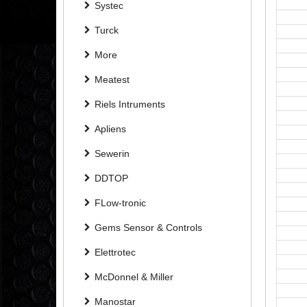
Systec
Turck
More
Meatest
Riels Intruments
Apliens
Sewerin
DDTOP
FLow-tronic
Gems Sensor & Controls
Elettrotec
McDonnel & Miller
Manostar