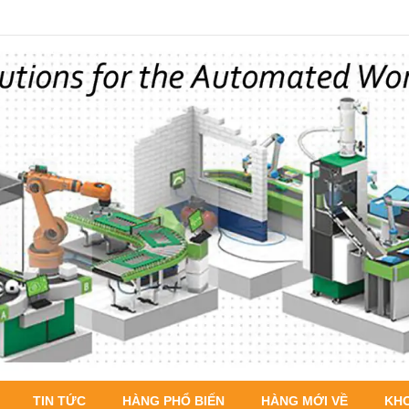
TIN TỨC
HÀNG PHỔ BIẾN
HÀNG MỚI VỀ
KH