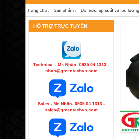
Trang chủ
Sản phẩm
Đo mức, áp suất và lưu lượn
HỔ TRỢ TRỰC TUYẾN
Technical - Mr. Nhân: 0935 04 1313 -
nhan@greentechvn.com
Sales - Mr. Nhân: 0935 04 1313 -
sales@greentechvn.com