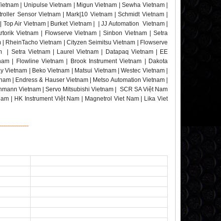
Vietnam | Unipulse Vietnam | Migun Vietnam | Sewha Vietnam |
roller Sensor Vietnam | Mark|10 Vietnam | Schmidt Vietnam |
 Top Air Vietnam | Burket Vietnam | | JJ Automation Vietnam |
torik Vietnam | Flowserve Vietnam | Sinbon Vietnam | Setra
m | RheinTacho Vietnam | Cityzen Seimitsu Vietnam | Flowserve
am | Setra Vietnam | Laurel Vietnam | Datapaq Vietnam | EE
nam | Flowline Vietnam | Brook Instrument Vietnam | Dakota
y Vietnam | Beko Vietnam | Matsui Vietnam | Westec Vietnam |
nam | Endress & Hauser Vietnam | Metso Automation Vietnam |
chmann Vietnam | Servo Mitsubishi Vietnam | SCR SA Việt Nam
Nam | HK Instrument Việt Nam | Magnetrol Viet Nam | Lika Viet
---------------