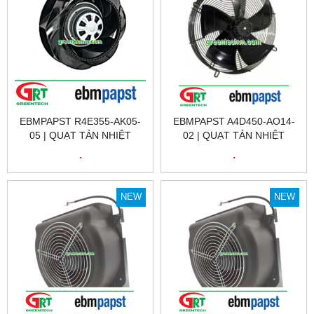
EBMPAPST R4E355-AK05-
EBMPAPST A4D450-AO14-
05 | QUẠT TẢN NHIỆT
02 | QUẠT TẢN NHIỆT
EBMPAPST R4E355-AK05-
EBMPAPST A4D450-AO14-
.
.
05 | FAN EBMPAPST
02 | FAN EBMPAPST
R4E355-AK05-05
A4D450-AO14-02
NEW
NEW