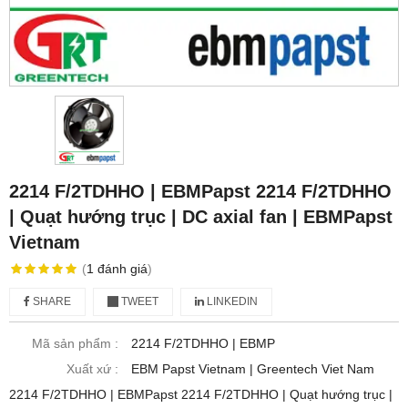
2214 F/2TDHHO | EBMPapst 2214 F/2TDHHO
| Quạt hướng trục | DC axial fan | EBMPapst
Vietnam
(
1
đánh giá
)
SHARE
TWEET
LINKEDIN
Mã sản phẩm :
2214 F/2TDHHO | EBMP
Xuất xứ :
EBM Papst Vietnam | Greentech Viet Nam
2214 F/2TDHHO | EBMPapst 2214 F/2TDHHO | Quạt hướng trục |