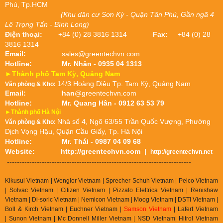
Phú, Tp.HCM
(Khu dân cư Sơn Kỳ - Quận Tân Phú, Gần ngã 4
Lê Trọng Tấn - Bình Long)
Điện thoại:
+84 (0) 28 3816 1314
Fax:
+84 (0) 28
3816 1314
Email:
sales@greentechvn.com
Hotline:
Mr. Nhân - 0935 04 1313
►Thành phố Tam Kỳ, Quảng Nam
14/3 Hoàng Diệu Tp. Tam Kỳ, Quảng Nam
Văn phòng & Kho:
Email:
han
@greentechvn.com
Hotline:
Mr. Quang Hân - 0912 63 53 79
►Thành phố Hà Nội
Nhà số 4, Ngõ 63/55 Trần Quốc Vượng, Phường
Văn phòng & Kho:
Dịch Vọng Hậu, Quận Cầu Giấy, Tp. Hà Nội
Hotline:
Mr. Thái - 0987 04 09 68
Website:
http://greentechvn.com
|
http://greentechvn.net
--------------------------------------------------------------------------
Kikusui Vietnam | Wenglor Vietnam | Sprecher Schuh Vietnam |
Pelco Vietnam
| Solvac Vietnam | Citizen Vietnam |
Pizzato Elettrica Vietnam
| Renishaw
Vietnam | Di-soric Vietnam |
Nemicon Vietnam | Moog Vietnam | DSTI Vietnam |
Boll & Kirch Vietnam | Euchner Vietnam |
Samson Vietnam
| Lafert Vietnam
| Sunon Vietnam | Mc Donnell Miller Vietnam | NSD Vietnam| Hitrol Vietnam