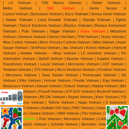
| LS Vietnam | TDE Macno Vietnam | Parker Vietnam |
Metrix
Vietnam
|
SMC Vietnam
|
Gems Sensor &
Asco Vietnam
Control
Vietnam
|
Bacharach Vietnam |
|
Showa Denki Vietnam
auter Vietnam
Land Ametek Vietnam
Vaisala Vietnam
Optris
| S
|
|
|
Vietnam
Bionics Vietnam
Bionics Instrument
| Tetra-K Electronic Vietnam |
|
Vietnam
Puls Vietnam
Hager Vietnam
Kava Vietnam
|
|
|
| Mitsubishi
Vietnam | Siemens Vietnam | Omron Viet Nam | TPM Vietnam | Tecsis Vietnam |
Wise Control Vietnam | Micro Process Controls Vietnam | Wika Vietnam | Asahi
Gauge Vietnam | TemPress Vietnam | Itec Vietnam | Konics Vietnam | Ashcroft
Vietnam | Ametek Vietnam – Afriso Vietnam | LS Industrial Vietnam | RS
Automation Vietnam | Balluff Vietnam | Baumer Vietnam | Kuppler Vietnam |
Pulsotronics Vietnam | Leuze Vietnam | Microsonic Vietnam | AST Vietnam |
Tempsen Vietnam | STS Vietnam | Micro Dectector Vietnam | Proxitron Vietnam
| Microsens Vietnam | Towa Seiden Vietnam | Promesstec Vietnam | Ski
Vietnam | Eltra Vietnam | Hohner Vietnam | Posital Vietnam | Elap Vietnam |
Beisensors Vietnam | Newall Vietnam | Dotech Vietnam | Watlow Vietnam | Bihl
Weidemann Vietnam | Prosoft Vietnam | ICP DAS Vietnam | Beckhoff Vietnam |
Keller M S R Vietnam | IRCON Vietnam | Raytek Vietnam | Kimo Vietnam | YSI
Vietnam | Jenco Vietnam | Tekhne Vietnam | Atago Vietnam | E Instrument
Vietnam | IMR Vietnam | Netbiter Viêt Nam | FMS Vietnam | Unipulse Vietnam |
Migun Vietnam | Sewha Vietnam | HBM Vietnam | Pilz Vietnam | Dold Vietnam
|
EBMpapst Vietnam
| Puls Vietnam | Microsens Vietnam | Controller Sensor
Vietnam | Mark|10 Vietnam | Schmidt Vietnam | Bernstein Vietnam | Celduc