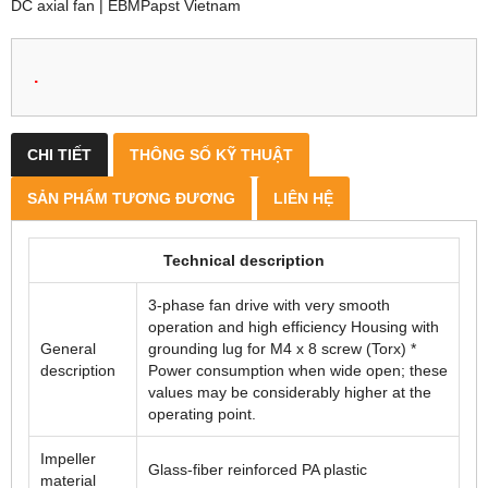
DC axial fan | EBMPapst Vietnam
.
CHI TIẾT
THÔNG SỐ KỸ THUẬT
SẢN PHẨM TƯƠNG ĐƯƠNG
LIÊN HỆ
Technical description
3-phase fan drive with very smooth
operation and high efficiency Housing with
General
grounding lug for M4 x 8 screw (Torx) *
description
Power consumption when wide open; these
values may be considerably higher at the
operating point.
Impeller
Glass-fiber reinforced PA plastic
material