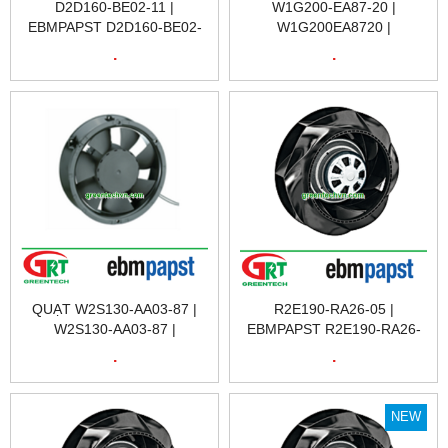
D2D160-BE02-11 |
W1G200-EA87-20 |
EBMPAPST D2D160-BE02-
W1G200EA8720 |
11 | QUẠT TẢN NHIỆT
EBMPAPST W1G200-EA87-
.
.
D2D160-BE02-11 |
20 | QUẠT TẢN NHIỆT
EBMPAPST VIỆT NAM
W1G200-EA87-20
QUẠT W2S130-AA03-87 |
R2E190-RA26-05 |
W2S130-AA03-87 |
EBMPAPST R2E190-RA26-
EBMPAPST W2S130-AA03-
05 | QUẠT TẢN NHIỆT
.
.
87 | QUẠT TẢN NHIỆT |
R2E190-RA26-05 | FAN
EXHAUST FAN | EBMPAPST
R2E190-RA26-05 |
VIETNAM
EBMPAPST VIETNAM
NEW