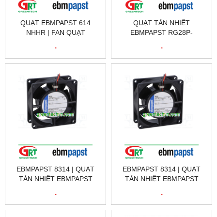
QUẠT EBMPAPST 614
QUẠT TẢN NHIỆT
NHHR | FAN QUẠT
EBMPAPST RG28P-
EBMPAPST 614 NHHR |
4EK.4I.1R | FAN EBMPAPST
.
.
EBMPAPST VIỆT NAM
RG28P-4EK.4I.1R |
EBMPAPST VIỆT NAM
EBMPAPST 8314 | QUẠT
EBMPAPST 8314 | QUẠT
TẢN NHIỆT EBMPAPST
TẢN NHIỆT EBMPAPST
8314 | FAN EBMPAPST 8314
8314 | FAN EBMPAPST 8314
.
.
| EBMPAPST VIỆT NAM,
| EBMPAPST VIỆT NAM,