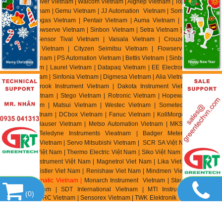
Vietnam | Univer Vietnam | Waicom Vietnam | Aignep Vietnam | Top Air Vietnam
| Burket Vietnam |
Gemu Vietnam
| JJ Automation Vietnam | Somas Vietnam |
Delta Elektrogas Vietnam | Pentair Vietnam | Auma Vietnam | Sipos Artorik
Vietnam | Flowserve Vietnam | Sinbon Vietnam | Setra Vietnam | Yottacontrok
Vietnam | Sensor Tival Vietnam | Vaisala Vietnam | Crouzet Vietnam |
RheinTacho Vietnam | Cityzen Seimitsu Vietnam | Flowserve Vietnam |
Greatork Vietnam | PS Automation Vietnam | Bettis Vietnam | Sinbon Vietnam |
Setra Vietnam | Laurel Vietnam | Datapaq Vietnam | EE Electronik Vietnam |
Banico Vietnam | Sinfonia Vietnam | Digmesa Vietnam | Alia Vietnam | Flowline
Vietnam | Brook Instrument Vietnam | Dakota Instrument Vietnam | Diehl
Metering Vietnam | Stego Vietnam | Rotronic Vietnam | Hopeway Vietnam |
Beko Vietnam | Matsui Vietnam | Westec Vietnam | Sometech Vietnam |
Offshore Vietnam | DCbox Vietnam | Fanuc Vietnam | KollMorgen Vietnam |
Endress & Hauser Vietnam | Metso Automation Vietnam | MKS Instruments
Vietnam | Teledyne Instruments Vieatnam | Badger Meter Vietnam |
Hirschmann Vietnam | Servo Mitsubishi Vietnam | SCR SA Việt Nam | Biotech
Flow Meter Việt Nam | Thermo Electric Việt Nam | Siko Việt Nam | Klinger Việt
Nam | HK Instrument Việt Nam | Magnetrol Viet Nam | Lika Viet Nam | Setra
Viet Nam | Kistler Viet Nam | Renishaw Viet Nam | Mindmen Vietnam |
Airtac
Vietnam
| Gimatic Vietnam |
Monarch Instrument Vietnam | Stauff Vietnam |
Burster Vietnam | SDT International Vietnam | MTI Instrument Vietnam
(
0
)
| Zhuzhou CRRC Vietnam | Sensorex Vietnam | TWK Elektronik Vietnam | ASC
Vietnam | Ronds Vietnam | Klaschka Vietnam | Hubner Vietnam |
Hainzl
Vietnam | Labom Vietnam | Sik
o Vietnam | Rittmeyer Vietnam | TR