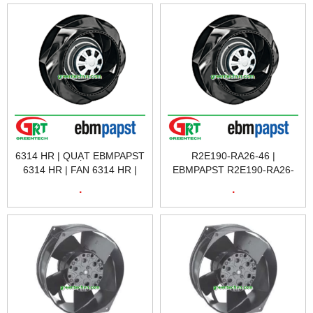
6314 HR | QUẠT EBMPAPST
R2E190-RA26-46 |
6314 HR | FAN 6314 HR |
EBMPAPST R2E190-RA26-
EBMPASPT VIỆT NAM
46 | QUẠT TẢN NHIỆT
.
.
R2E190-RA26-46 |
EBMPAPST VIETNAM