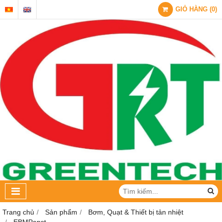
GIỎ HÀNG
(
0
)
Trang chủ
Sản phẩm
Bơm, Quạt & Thiết bị tản nhiệt
EBMPapst