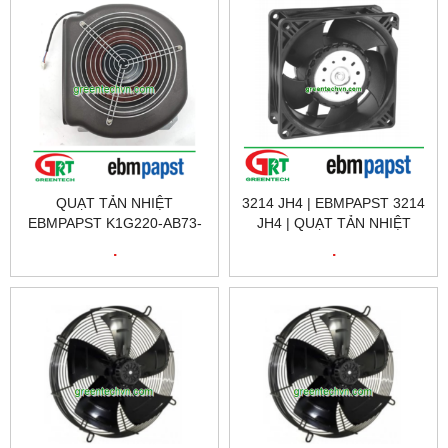
QUẠT TẢN NHIỆT
3214 JH4 | EBMPAPST 3214
EBMPAPST K1G220-AB73-
JH4 | QUẠT TẢN NHIỆT
11 | FAN EBMPAPST
3214 JH4 | EBMPAPST
.
.
K1G220-AB73-11 |
VIETNAM
EBMPAPST VIỆT NAM,