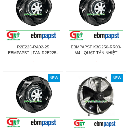
R2E225-RA92-25
EBMPAPST K3G250-RR03-
EBMPAPST | FAN R2E225-
M4 | QUẠT TẢN NHIỆT
RA92-25 EBMPAPST | QUẠT
EBMPAPST K3G250-RR03-
.
.
TẢN NHIỆT R2E225-RA92-
M4 | FAN EBMPAPST
25 EBMPAPST
K3G250-RR03-M4
EBMPAPST VIỆT NAM
NEW
NEW