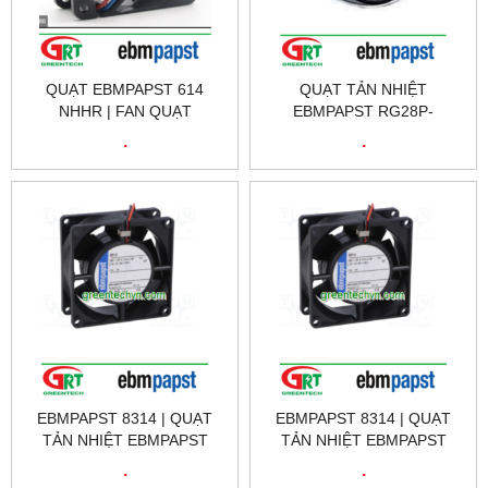
QUẠT EBMPAPST 614
QUẠT TẢN NHIỆT
NHHR | FAN QUẠT
EBMPAPST RG28P-
EBMPAPST 614 NHHR |
4EK.4I.1R | FAN EBMPAPST
.
.
EBMPAPST VIỆT NAM
RG28P-4EK.4I.1R |
EBMPAPST VIỆT NAM
EBMPAPST 8314 | QUẠT
EBMPAPST 8314 | QUẠT
TẢN NHIỆT EBMPAPST
TẢN NHIỆT EBMPAPST
8314 | FAN EBMPAPST 8314
8314 | FAN EBMPAPST 8314
.
.
| EBMPAPST VIỆT NAM,
| EBMPAPST VIỆT NAM,