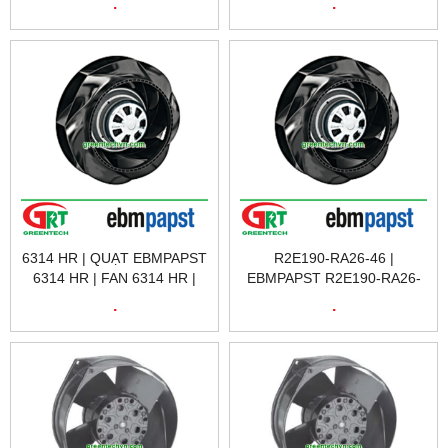
.
.
6314 HR | QUẠT EBMPAPST
R2E190-RA26-46 |
6314 HR | FAN 6314 HR |
EBMPAPST R2E190-RA26-
EBMPASPT VIỆT NAM
46 | QUẠT TẢN NHIỆT
.
.
R2E190-RA26-46 |
EBMPAPST VIETNAM