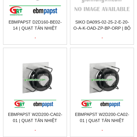
EBMPAPST D2D160-BE02-
SIKO DA09S-02-25-2-E-20-
14 | QUẠT TẢN NHIỆT
O-A-K-OAD-ZP-BP-ORP | BỘ
EBMPAPST D2D160-BE02-
CHỈ BÁO VÒNG QUAY SIKO
.
.
14 | FAN EBMPAPST
DA09S-02-25-2-E-20-O-A-K-
D2D160-BE02-14
OAD
EBMPAPST W2D200-CA02-
EBMPAPST W2D200-CA02-
01 | QUẠT TẢN NHIỆT
01 | QUẠT TẢN NHIỆT
EBMPAPST W2D200-CA02-
EBMPAPST W2D200-CA02-
.
.
01 | FAN EBMPAPST
01 | FAN EBMPAPST