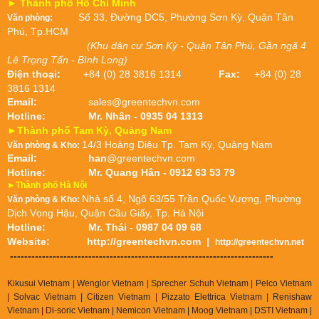
► Thành phố Hồ Chí Minh
Số 33, Đường DC5, Phường Sơn Kỳ, Quận Tân
Văn phòng:
Phú, Tp.HCM
(Khu dân cư Sơn Kỳ - Quận Tân Phú, Gần ngã 4
Lê Trọng Tấn - Bình Long)
Điện thoại:
+84 (0) 28 3816 1314
Fax:
+84 (0) 28
3816 1314
Email:
sales@greentechvn.com
Hotline:
Mr. Nhân - 0935 04 1313
►Thành phố Tam Kỳ, Quảng Nam
14/3 Hoàng Diệu Tp. Tam Kỳ, Quảng Nam
Văn phòng & Kho:
Email:
han
@greentechvn.com
Hotline:
Mr. Quang Hân - 0912 63 53 79
►Thành phố Hà Nội
Nhà số 4, Ngõ 63/55 Trần Quốc Vượng, Phường
Văn phòng & Kho:
Dịch Vọng Hậu, Quận Cầu Giấy, Tp. Hà Nội
Hotline:
Mr. Thái - 0987 04 09 68
Website:
http://greentechvn.com
|
http://greentechvn.net
--------------------------------------------------------------------------
Kikusui Vietnam | Wenglor Vietnam | Sprecher Schuh Vietnam |
Pelco Vietnam
| Solvac Vietnam | Citizen Vietnam |
Pizzato Elettrica Vietnam
| Renishaw
Vietnam | Di-soric Vietnam |
Nemicon Vietnam | Moog Vietnam | DSTI Vietnam |