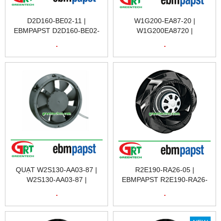
D2D160-BE02-11 |
W1G200-EA87-20 |
EBMPAPST D2D160-BE02-
W1G200EA8720 |
11 | QUẠT TẢN NHIỆT
EBMPAPST W1G200-EA87-
.
.
D2D160-BE02-11 |
20 | QUẠT TẢN NHIỆT
EBMPAPST VIỆT NAM
W1G200-EA87-20
QUẠT W2S130-AA03-87 |
R2E190-RA26-05 |
W2S130-AA03-87 |
EBMPAPST R2E190-RA26-
EBMPAPST W2S130-AA03-
05 | QUẠT TẢN NHIỆT
.
.
87 | QUẠT TẢN NHIỆT |
R2E190-RA26-05 | FAN
EXHAUST FAN | EBMPAPST
R2E190-RA26-05 |
VIETNAM
EBMPAPST VIETNAM