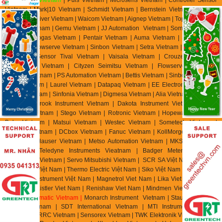
Vietnam | Mark|10 Vietnam | Schmidt Vietnam | Bernstein Vietnam | Celduc
Vietnam | Univer Vietnam | Waicom Vietnam | Aignep Vietnam | Top Air Vietnam
| Burket Vietnam |
Gemu Vietnam
| JJ Automation Vietnam | Somas Vietnam |
Delta Elektrogas Vietnam | Pentair Vietnam | Auma Vietnam | Sipos Artorik
Vietnam | Flowserve Vietnam | Sinbon Vietnam | Setra Vietnam | Yottacontrok
Vietnam | Sensor Tival Vietnam | Vaisala Vietnam | Crouzet Vietnam |
RheinTacho Vietnam | Cityzen Seimitsu Vietnam | Flowserve Vietnam |
Greatork Vietnam | PS Automation Vietnam | Bettis Vietnam | Sinbon Vietnam |
Setra Vietnam | Laurel Vietnam | Datapaq Vietnam | EE Electronik Vietnam |
Banico Vietnam | Sinfonia Vietnam | Digmesa Vietnam | Alia Vietnam | Flowline
Vietnam | Brook Instrument Vietnam | Dakota Instrument Vietnam | Diehl
Metering Vietnam | Stego Vietnam | Rotronic Vietnam | Hopeway Vietnam |
Beko Vietnam | Matsui Vietnam | Westec Vietnam | Sometech Vietnam |
Offshore Vietnam | DCbox Vietnam | Fanuc Vietnam | KollMorgen Vietnam |
Endress & Hauser Vietnam | Metso Automation Vietnam | MKS Instruments
Vietnam | Teledyne Instruments Vieatnam | Badger Meter Vietnam |
Hirschmann Vietnam | Servo Mitsubishi Vietnam | SCR SA Việt Nam | Biotech
Flow Meter Việt Nam | Thermo Electric Việt Nam | Siko Việt Nam | Klinger Việt
Nam | HK Instrument Việt Nam | Magnetrol Viet Nam | Lika Viet Nam | Setra
Viet Nam | Kistler Viet Nam | Renishaw Viet Nam | Mindmen Vietnam |
Airtac
Vietnam
| Gimatic Vietnam |
Monarch Instrument Vietnam | Stauff Vietnam |
Burster Vietnam | SDT International Vietnam | MTI Instrument Vietnam
| Zhuzhou CRRC Vietnam | Sensorex Vietnam | TWK Elektronik Vietnam | ASC