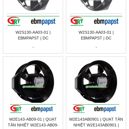
W2S130-AA03-01 |
W2S130-AA03-01 |
EBMPAPST | DC
EBMPAPST | DC
CENTRIFUGAL COMPACT
CENTRIFUGAL COMPACT
.
.
FAN W2S130-AA03-01 |
FAN W2S130-AA03-01 |
EBMPAPST VIETNAM
EBMPAPST VIETNAM
W2E143-AB09-01 | QUẠT
W2E143AB0901 | QUẠT TẢN
TẢN NHIỆT W2E143-AB09-
NHIỆT W2E143AB0901 |