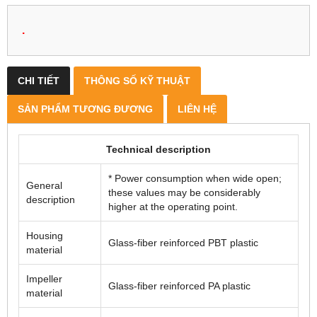
.
CHI TIẾT
THÔNG SỐ KỸ THUẬT
SẢN PHẨM TƯƠNG ĐƯƠNG
LIÊN HỆ
Technical description
* Power consumption when wide open;
General
these values may be considerably
description
higher at the operating point.
Housing
Glass-fiber reinforced PBT plastic
material
Impeller
Glass-fiber reinforced PA plastic
material