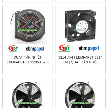
QUẠT TẢN NHIỆT
3214 JH4 | EBMPAPST 3214
EBMPAPST K1G220-AB73-
JH4 | QUẠT TẢN NHIỆT
11 | FAN EBMPAPST
3214 JH4 | EBMPAPST
.
.
K1G220-AB73-11 |
VIETNAM
EBMPAPST VIỆT NAM,