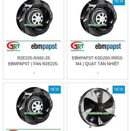
NEW
R2E225-RA92-25
EBMPAPST K3G250-RR03-
EBMPAPST | FAN R2E225-
M4 | QUẠT TẢN NHIỆT
RA92-25 EBMPAPST | QUẠT
EBMPAPST K3G250-RR03-
.
.
TẢN NHIỆT R2E225-RA92-
M4 | FAN EBMPAPST
25 EBMPAPST
K3G250-RR03-M4
EBMPAPST VIỆT NAM
NEW
NEW