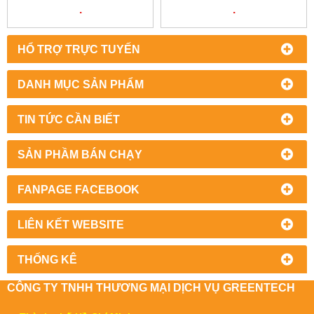
01 | EBMPAPST VIỆT NAM
EBMPAPST VIỆT NAM
.
.
HỔ TRỢ TRỰC TUYẾN
DANH MỤC SẢN PHẨM
TIN TỨC CẦN BIẾT
SẢN PHẦM BÁN CHẠY
FANPAGE FACEBOOK
LIÊN KẾT WEBSITE
THỐNG KÊ
CÔNG TY TNHH THƯƠNG MẠI DỊCH VỤ GREENTECH