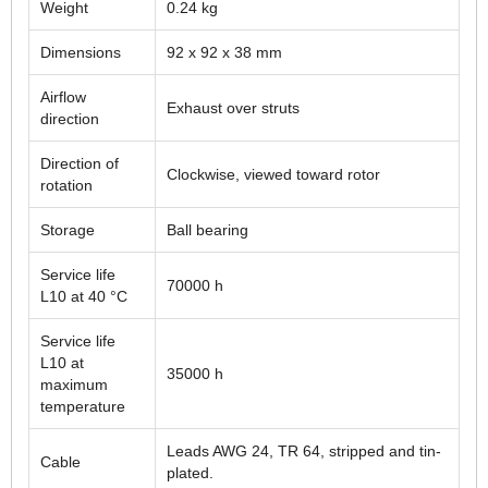
Weight
0.24 kg
Dimensions
92 x 92 x 38 mm
Airflow
Exhaust over struts
direction
Direction of
Clockwise, viewed toward rotor
rotation
Storage
Ball bearing
Service life
70000 h
L10 at 40 °C
Service life
L10 at
35000 h
maximum
temperature
Leads AWG 24, TR 64, stripped and tin-
Cable
plated.