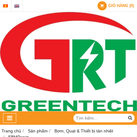
GIỎ HÀNG
(
0
)
Trang chủ
Sản phẩm
Bơm, Quạt & Thiết bị tản nhiệt
EBMPapst