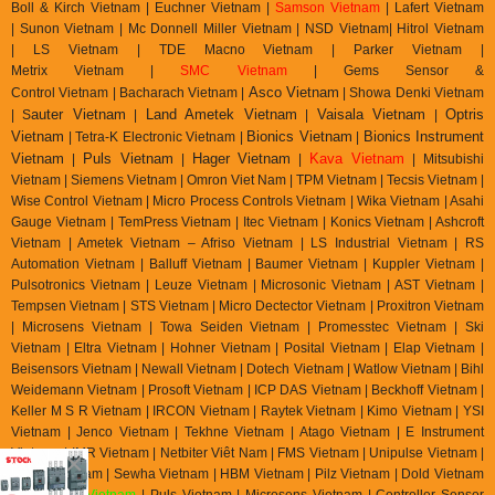
Boll & Kirch Vietnam | Euchner Vietnam |
Samson Vietnam
| Lafert Vietnam
| Sunon Vietnam | Mc Donnell Miller Vietnam | NSD Vietnam| Hitrol Vietnam
| LS Vietnam | TDE Macno Vietnam | Parker Vietnam |
Metrix
Vietnam
|
SMC Vietnam
|
Gems Sensor &
Asco Vietnam
Control
Vietnam
|
Bacharach Vietnam |
|
Showa Denki Vietnam
auter Vietnam
Land Ametek Vietnam
Vaisala Vietnam
Optris
| S
|
|
|
Vietnam
Bionics Vietnam
Bionics Instrument
| Tetra-K Electronic Vietnam |
|
Vietnam
Puls Vietnam
Hager Vietnam
Kava Vietnam
|
|
|
| Mitsubishi
Vietnam | Siemens Vietnam | Omron Viet Nam | TPM Vietnam | Tecsis Vietnam |
Wise Control Vietnam | Micro Process Controls Vietnam | Wika Vietnam | Asahi
Gauge Vietnam | TemPress Vietnam | Itec Vietnam | Konics Vietnam | Ashcroft
Vietnam | Ametek Vietnam – Afriso Vietnam | LS Industrial Vietnam | RS
Automation Vietnam | Balluff Vietnam | Baumer Vietnam | Kuppler Vietnam |
Pulsotronics Vietnam | Leuze Vietnam | Microsonic Vietnam | AST Vietnam |
Tempsen Vietnam | STS Vietnam | Micro Dectector Vietnam | Proxitron Vietnam
| Microsens Vietnam | Towa Seiden Vietnam | Promesstec Vietnam | Ski
Vietnam | Eltra Vietnam | Hohner Vietnam | Posital Vietnam | Elap Vietnam |
Beisensors Vietnam | Newall Vietnam | Dotech Vietnam | Watlow Vietnam | Bihl
Weidemann Vietnam | Prosoft Vietnam | ICP DAS Vietnam | Beckhoff Vietnam |
Keller M S R Vietnam | IRCON Vietnam | Raytek Vietnam | Kimo Vietnam | YSI
Vietnam | Jenco Vietnam | Tekhne Vietnam | Atago Vietnam | E Instrument
Vietnam | IMR Vietnam | Netbiter Viêt Nam | FMS Vietnam | Unipulse Vietnam |
Migun Vietnam | Sewha Vietnam | HBM Vietnam | Pilz Vietnam | Dold Vietnam
|
EBMpapst Vietnam
| Puls Vietnam | Microsens Vietnam | Controller Sensor