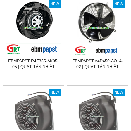
NEW
NEW
EBMPAPST R4E355-AK05-
EBMPAPST A4D450-AO14-
05 | QUẠT TẢN NHIỆT
02 | QUẠT TẢN NHIỆT
EBMPAPST R4E355-AK05-
EBMPAPST A4D450-AO14-
.
.
05 | FAN EBMPAPST
02 | FAN EBMPAPST
R4E355-AK05-05
A4D450-AO14-02
NEW
NEW