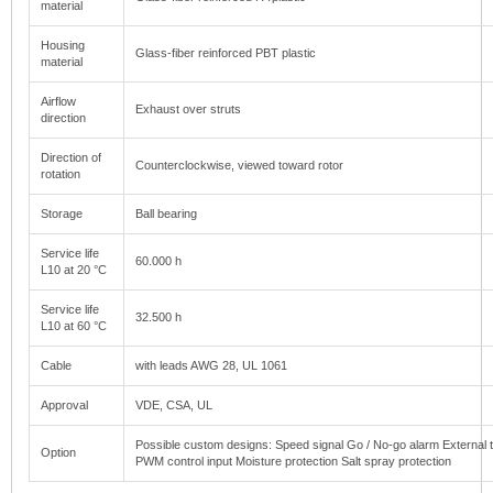
material
Housing
Glass-fiber reinforced PBT plastic
material
Airflow
Exhaust over struts
direction
Direction of
Counterclockwise, viewed toward rotor
rotation
Storage
Ball bearing
Service life
60.000 h
L10 at 20 °C
Service life
32.500 h
L10 at 60 °C
Cable
with leads AWG 28, UL 1061
Approval
VDE, CSA, UL
Possible custom designs: Speed signal Go / No-go alarm External
Option
PWM control input Moisture protection Salt spray protection