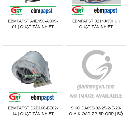
EBMPAPST A4E450-AO09-
EBMPAPST 3214J/39HU |
01 | QUẠT TẢN NHIỆT
QUẠT TẢN NHIỆT
EBMPAPST A4E450-AO09-
EBMPAPST 3214J/39HU |
.
.
01 | FAN EBMPAPST
EBMPAPST 3214J/39HU
A4E450-AO09-01
EBMPAPST D2D160-BE02-
SIKO DA09S-02-25-2-E-20-
14 | QUẠT TẢN NHIỆT
O-A-K-OAD-ZP-BP-ORP | BỘ
EBMPAPST D2D160-BE02-
CHỈ BÁO VÒNG QUAY SIKO
.
.
14 | FAN EBMPAPST
DA09S-02-25-2-E-20-O-A-K-