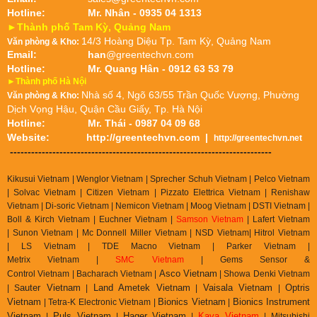
Hotline:
Mr. Nhân - 0935 04 1313
►Thành phố Tam Kỳ, Quảng Nam
14/3 Hoàng Diệu Tp. Tam Kỳ, Quảng Nam
Văn phòng & Kho:
Email:
han
@greentechvn.com
Hotline:
Mr. Quang Hân - 0912 63 53 79
►Thành phố Hà Nội
Nhà số 4, Ngõ 63/55 Trần Quốc Vượng, Phường
Văn phòng & Kho:
Dịch Vọng Hậu, Quận Cầu Giấy, Tp. Hà Nội
Hotline:
Mr. Thái - 0987 04 09 68
Website:
http://greentechvn.com
|
http://greentechvn.net
--------------------------------------------------------------------------
Kikusui Vietnam | Wenglor Vietnam | Sprecher Schuh Vietnam |
Pelco Vietnam
| Solvac Vietnam | Citizen Vietnam |
Pizzato Elettrica Vietnam
| Renishaw
Vietnam | Di-soric Vietnam |
Nemicon Vietnam | Moog Vietnam | DSTI Vietnam |
Boll & Kirch Vietnam | Euchner Vietnam |
Samson Vietnam
| Lafert Vietnam
| Sunon Vietnam | Mc Donnell Miller Vietnam | NSD Vietnam| Hitrol Vietnam
| LS Vietnam | TDE Macno Vietnam | Parker Vietnam |
Metrix
Vietnam
|
SMC Vietnam
|
Gems Sensor &
Asco Vietnam
Control
Vietnam
|
Bacharach Vietnam |
|
Showa Denki Vietnam
auter Vietnam
Land Ametek Vietnam
Vaisala Vietnam
Optris
| S
|
|
|
Vietnam
Bionics Vietnam
Bionics Instrument
| Tetra-K Electronic Vietnam |
|
Vietnam
Puls Vietnam
Hager Vietnam
Kava Vietnam
|
|
|
| Mitsubishi