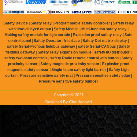
Safety Device | Safety relay | Programmable safety controller | Safety relay
with time-delayed output | Safety Module | Multi-function safety relay |
Multing safety module for light curtain | Explosion proof safety relay | Safe
control panel | Safety Operator | Interface | Safety Dot-matrix display |
safety Serial-Profibus fieldbus gateway | safety Serial-CANbus | Safety
fieldbus gateway | Safety relay expansion module | safety I/O distributor |
safety two-hand controls | safety Radio remote control with button | Safety
proximity sensor | Safety magnetic proximity sensor | Explosion proof
magnetic safety sensor | Single-beam safety light barrier | Safety Light
curtain | Pressure sensitive safety mat | Pressure sensitive safety edge |
Pressure sensitive safety bumper
Copyright© 2021
Designed By
GianHangVN