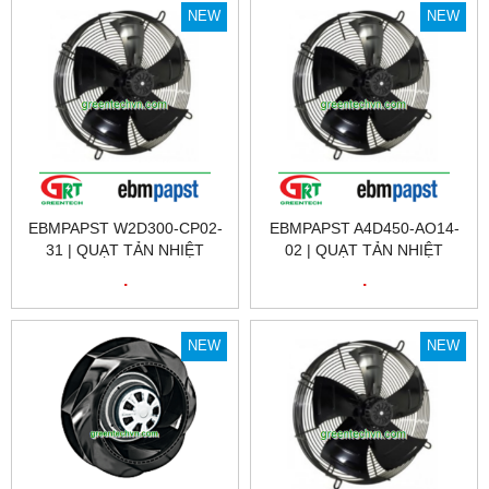
NEW
NEW
EBMPAPST W2D300-CP02-
EBMPAPST A4D450-AO14-
31 | QUẠT TẢN NHIỆT
02 | QUẠT TẢN NHIỆT
EBMPAPST W2D300-CP02-
EBMPAPST A4D450-AO14-
.
.
31 | FAN EBMPAPST VIỆT
02 | FAN EBMPAPST
NAM
A4D450-AO14-02
NEW
NEW