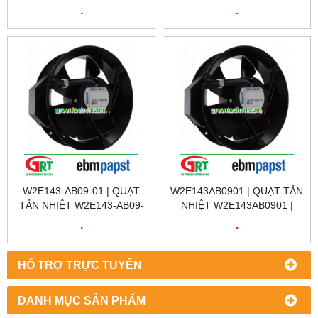
CENTRIFUGAL COMPACT
CENTRIFUGAL COMPACT
.
.
FAN W2S130-AA03-01 |
FAN W2S130-AA03-01 |
EBMPAPST VIETNAM
EBMPAPST VIETNAM
W2E143-AB09-01 | QUẠT
W2E143AB0901 | QUẠT TẢN
TẢN NHIỆT W2E143-AB09-
NHIỆT W2E143AB0901 |
01 | EBMPAPST VIỆT NAM
EBMPAPST VIỆT NAM
.
.
HỔ TRỢ TRỰC TUYẾN
DANH MỤC SẢN PHẨM