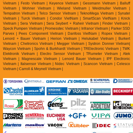
Vietnam | Festo Vietnam | Keyence Vietnam | Gessmann Vietnam | Balluff
Vietnam | Wohner Vietnam | Wieland Vietnam | Weidmuller Vietnam |
Tempatron Vietnam | Telco Sensor Vietnam | TeknoMega Vietnam | Synatel
Vietnam | Turck Vietnam | Condor VietNam | SmartScan VietNam | Knick
Vietnam | Sera Vietnam | Sera Seybert + Raheir Vietnam | Finder Vietnam |
Speck Pumpen Vietnam | Promesstec Vietnam | Infranor Vietnam | Parker SSD
Parvex |
Pees Component Vietnam | Danfoss VietNam | Ropex Vietnam |
Lenord + Bauer Vietnam | Herion Vietnam | Helukabel Vietnam | Burkert
Vietnam | Chetronics Vietnam | Megger Vietnam | Systron Donner Vietnam|
Waycon Vietnam | Spohn & Burkhardt Vietnam | TRElectronic Vietnam | TWK
Elektronik Vietnam | Electro Sensor Vietnam | TRumeter Vietnam | Atek
Vietnam | Magnescale Vietnam | Lenord Bauer Vietnam | IPF Electronic
Vietnam | Italsensor Vietnam | Nidec Vietnam | Scancon Vietnam | Celesco
Vietnam | Carroll & Meynell Vietnam |