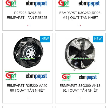
R2E225-RA92-25
EBMPAPST K3G250-RR03-
EBMPAPST | FAN R2E225-
M4 | QUẠT TẢN NHIỆT
RA92-25 EBMPAPST | QUẠT
EBMPAPST K3G250-RR03-
.
.
TẢN NHIỆT R2E225-RA92-
M4 | FAN EBMPAPST
25 EBMPAPST
K3G250-RR03-M4
EBMPAPST VIỆT NAM
NEW
NEW
EBMPAPST R2E220-AA40-
EBMPAPST S3G300-AK13-
80 | QUẠT TẢN NHIỆT
51 | QUẠT TẢN NHIỆT
EBMPAPST R2E220-AA40-
EBMPAPST S3G300-AK13-
.
.
80 | FAN EBMPAPST
51 | FAN EBMPAPST
R2E220-AA40-80
S3G300-AK13-51