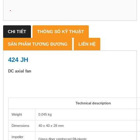
.
CHI TIẾT
THÔNG SỐ KỸ THUẬT
SẢN PHẨM TƯƠNG ĐƯƠNG
LIÊN HỆ
424 JH
DC axial fan
Technical description
Weight
0.045 kg
Dimensions
40 x 40 x 28 mm
Impeller
Glass-fiber reinforced PA plastic