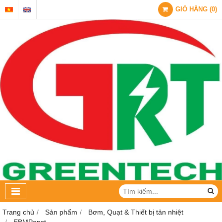
GIỎ HÀNG
(
0
)
Trang chủ
Sản phẩm
Bơm, Quạt & Thiết bị tản nhiệt
EBMPapst