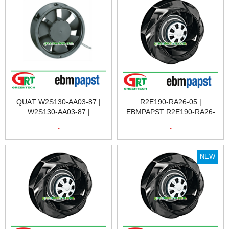
QUẠT W2S130-AA03-87 |
R2E190-RA26-05 |
W2S130-AA03-87 |
EBMPAPST R2E190-RA26-
EBMPAPST W2S130-AA03-
05 | QUẠT TẢN NHIỆT
.
.
87 | QUẠT TẢN NHIỆT |
R2E190-RA26-05 | FAN
EXHAUST FAN | EBMPAPST
R2E190-RA26-05 |
VIETNAM
EBMPAPST VIETNAM
NEW