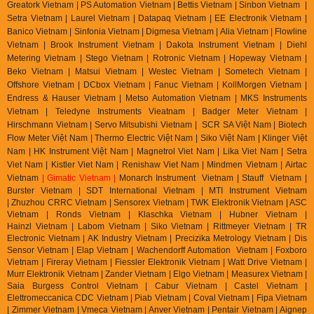
Greatork Vietnam | PS Automation Vietnam | Bettis Vietnam | Sinbon Vietnam |
Setra Vietnam | Laurel Vietnam | Datapaq Vietnam | EE Electronik Vietnam |
Banico Vietnam | Sinfonia Vietnam | Digmesa Vietnam | Alia Vietnam | Flowline
Vietnam | Brook Instrument Vietnam | Dakota Instrument Vietnam | Diehl
Metering Vietnam | Stego Vietnam | Rotronic Vietnam | Hopeway Vietnam |
Beko Vietnam | Matsui Vietnam | Westec Vietnam | Sometech Vietnam |
Offshore Vietnam | DCbox Vietnam | Fanuc Vietnam | KollMorgen Vietnam |
Endress & Hauser Vietnam | Metso Automation Vietnam | MKS Instruments
Vietnam | Teledyne Instruments Vieatnam | Badger Meter Vietnam |
Hirschmann Vietnam | Servo Mitsubishi Vietnam | SCR SA Việt Nam | Biotech
Flow Meter Việt Nam | Thermo Electric Việt Nam | Siko Việt Nam | Klinger Việt
Nam | HK Instrument Việt Nam | Magnetrol Viet Nam | Lika Viet Nam | Setra
Viet Nam | Kistler Viet Nam | Renishaw Viet Nam | Mindmen Vietnam |
Airtac
Vietnam
| Gimatic Vietnam |
Monarch Instrument Vietnam | Stauff Vietnam |
Burster Vietnam | SDT International Vietnam | MTI Instrument Vietnam
| Zhuzhou CRRC Vietnam | Sensorex Vietnam | TWK Elektronik Vietnam | ASC
Vietnam | Ronds Vietnam | Klaschka Vietnam | Hubner Vietnam |
Hainzl
Vietnam | Labom Vietnam | Sik
o Vietnam | Rittmeyer Vietnam | TR
Electronic Vietnam | AK In
dustry Vietnam | Precizika Metrology Vietnam | Dis
Sensor Vietnam | Elap Vietnam |
Wachendorff Automation Vietnam | Foxboro
Vietnam | Fireray Vietnam |
Fiessler Elektronik Vietnam | Watt Drive Vietnam |
Murr Elektronik Vietnam | Zander Vietnam | Elgo Vietnam | Measurex Vietnam |
Saia Burgess Control Vietnam | Cabur Vietnam | Castel Vietnam |
Elettromeccanica CDC Vietnam | Piab Vietnam | Coval Vietnam | Fipa Vietnam
| Zimmer Vietnam | Vmeca Vietnam | Anver Vietnam | Pentair Vietnam | Aignep