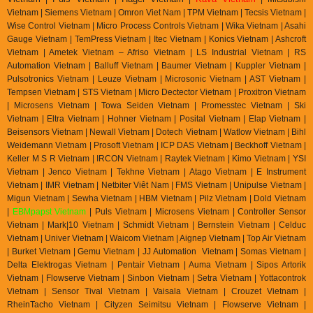
Vietnam | Siemens Vietnam | Omron Viet Nam | TPM Vietnam | Tecsis Vietnam |
Wise Control Vietnam | Micro Process Controls Vietnam | Wika Vietnam | Asahi
Gauge Vietnam | TemPress Vietnam | Itec Vietnam | Konics Vietnam | Ashcroft
Vietnam | Ametek Vietnam – Afriso Vietnam | LS Industrial Vietnam | RS
Automation Vietnam | Balluff Vietnam | Baumer Vietnam | Kuppler Vietnam |
Pulsotronics Vietnam | Leuze Vietnam | Microsonic Vietnam | AST Vietnam |
Tempsen Vietnam | STS Vietnam | Micro Dectector Vietnam | Proxitron Vietnam
| Microsens Vietnam | Towa Seiden Vietnam | Promesstec Vietnam | Ski
Vietnam | Eltra Vietnam | Hohner Vietnam | Posital Vietnam | Elap Vietnam |
Beisensors Vietnam | Newall Vietnam | Dotech Vietnam | Watlow Vietnam | Bihl
Weidemann Vietnam | Prosoft Vietnam | ICP DAS Vietnam | Beckhoff Vietnam |
Keller M S R Vietnam | IRCON Vietnam | Raytek Vietnam | Kimo Vietnam | YSI
Vietnam | Jenco Vietnam | Tekhne Vietnam | Atago Vietnam | E Instrument
Vietnam | IMR Vietnam | Netbiter Viêt Nam | FMS Vietnam | Unipulse Vietnam |
Migun Vietnam | Sewha Vietnam | HBM Vietnam | Pilz Vietnam | Dold Vietnam
|
EBMpapst Vietnam
| Puls Vietnam | Microsens Vietnam | Controller Sensor
Vietnam | Mark|10 Vietnam | Schmidt Vietnam | Bernstein Vietnam | Celduc
Vietnam | Univer Vietnam | Waicom Vietnam | Aignep Vietnam | Top Air Vietnam
| Burket Vietnam |
Gemu Vietnam
| JJ Automation Vietnam | Somas Vietnam |
Delta Elektrogas Vietnam | Pentair Vietnam | Auma Vietnam | Sipos Artorik
Vietnam | Flowserve Vietnam | Sinbon Vietnam | Setra Vietnam | Yottacontrok
Vietnam | Sensor Tival Vietnam | Vaisala Vietnam | Crouzet Vietnam |
RheinTacho Vietnam | Cityzen Seimitsu Vietnam | Flowserve Vietnam |