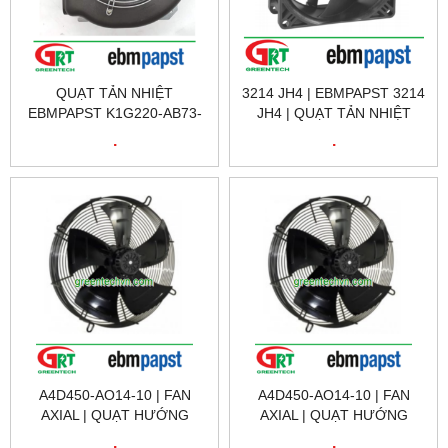
QUẠT TẢN NHIỆT
3214 JH4 | EBMPAPST 3214
EBMPAPST K1G220-AB73-
JH4 | QUẠT TẢN NHIỆT
11 | FAN EBMPAPST
3214 JH4 | EBMPAPST
.
.
K1G220-AB73-11 |
VIETNAM
EBMPAPST VIỆT NAM,
A4D450-AO14-10 | FAN
A4D450-AO14-10 | FAN
AXIAL | QUẠT HƯỚNG
AXIAL | QUẠT HƯỚNG
TRỤC | EBM PAPST VIỆT
TRỤC | EBM PAPST VIỆT
.
.