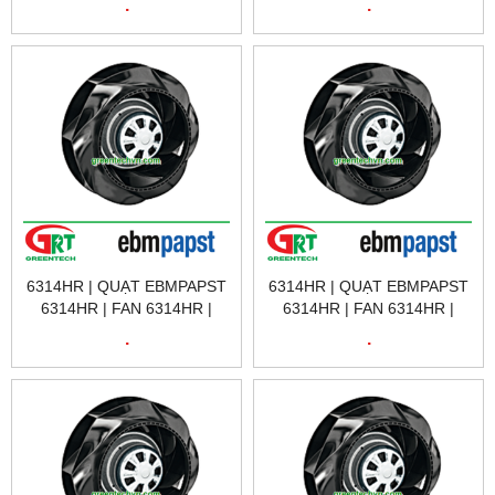
.
.
W2E143-AB09-01 |
R2E220-AA40-05 |
EBMPAPST VIETNAM
EBMPAPST VIETNAM
6314HR | QUẠT EBMPAPST
6314HR | QUẠT EBMPAPST
6314HR | FAN 6314HR |
6314HR | FAN 6314HR |
EBMPASPT VIỆT NAM
EBMPASPT VIỆT NAM
.
.