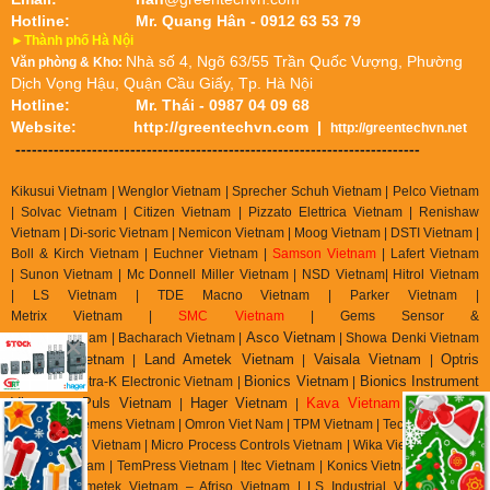
Hotline:
Mr. Quang Hân - 0912 63 53 79
►Thành phố Hà Nội
Nhà số 4, Ngõ 63/55 Trần Quốc Vượng, Phường
Văn phòng & Kho:
Dịch Vọng Hậu, Quận Cầu Giấy, Tp. Hà Nội
Hotline:
Mr. Thái - 0987 04 09 68
Website:
http://greentechvn.com
|
http://greentechvn.net
--------------------------------------------------------------------------
Kikusui Vietnam | Wenglor Vietnam | Sprecher Schuh Vietnam |
Pelco Vietnam
| Solvac Vietnam | Citizen Vietnam |
Pizzato Elettrica Vietnam
| Renishaw
Vietnam | Di-soric Vietnam |
Nemicon Vietnam | Moog Vietnam | DSTI Vietnam |
Boll & Kirch Vietnam | Euchner Vietnam |
Samson Vietnam
| Lafert Vietnam
| Sunon Vietnam | Mc Donnell Miller Vietnam | NSD Vietnam| Hitrol Vietnam
| LS Vietnam | TDE Macno Vietnam | Parker Vietnam |
Metrix
Vietnam
|
SMC Vietnam
|
Gems Sensor &
Asco Vietnam
Control
Vietnam
|
Bacharach Vietnam |
|
Showa Denki Vietnam
auter Vietnam
Land Ametek Vietnam
Vaisala Vietnam
Optris
| S
|
|
|
Vietnam
Bionics Vietnam
Bionics Instrument
| Tetra-K Electronic Vietnam |
|
Vietnam
Puls Vietnam
Hager Vietnam
Kava Vietnam
|
|
|
| Mitsubishi
Vietnam | Siemens Vietnam | Omron Viet Nam | TPM Vietnam | Tecsis Vietnam |
Wise Control Vietnam | Micro Process Controls Vietnam | Wika Vietnam | Asahi
Gauge Vietnam | TemPress Vietnam | Itec Vietnam | Konics Vietnam | Ashcroft
Vietnam | Ametek Vietnam – Afriso Vietnam | LS Industrial Vietnam | RS