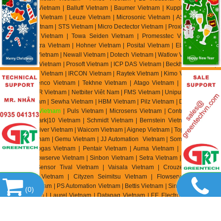
Automation Vietnam | Balluff Vietnam | Baumer Vietnam | Kuppler Vietnam |
Pulsotronics Vietnam | Leuze Vietnam | Microsonic Vietnam | AST Vietnam |
Tempsen Vietnam | STS Vietnam | Micro Dectector Vietnam | Proxitron Vietnam
| Microsens Vietnam | Towa Seiden Vietnam | Promesstec Vietnam | Ski
Vietnam | Eltra Vietnam | Hohner Vietnam | Posital Vietnam | Elap Vietnam |
Beisensors Vietnam | Newall Vietnam | Dotech Vietnam | Watlow Vietnam | Bihl
Weidemann Vietnam | Prosoft Vietnam | ICP DAS Vietnam | Beckhoff Vietnam |
Keller M S R Vietnam | IRCON Vietnam | Raytek Vietnam | Kimo Vietnam | YSI
Vietnam | Jenco Vietnam | Tekhne Vietnam | Atago Vietnam | E Instrument
Vietnam | IMR Vietnam | Netbiter Viêt Nam | FMS Vietnam | Unipulse Vietnam |
Migun Vietnam | Sewha Vietnam | HBM Vietnam | Pilz Vietnam | Dold Vietnam
|
EBMpapst Vietnam
| Puls Vietnam | Microsens Vietnam | Controller Sensor
Vietnam | Mark|10 Vietnam | Schmidt Vietnam | Bernstein Vietnam | Celduc
Vietnam | Univer Vietnam | Waicom Vietnam | Aignep Vietnam | Top Air Vietnam
| Burket Vietnam |
Gemu Vietnam
| JJ Automation Vietnam | Somas Vietnam |
Delta Elektrogas Vietnam | Pentair Vietnam | Auma Vietnam | Sipos Artorik
Vietnam | Flowserve Vietnam | Sinbon Vietnam | Setra Vietnam | Yottacontrok
Vietnam | Sensor Tival Vietnam | Vaisala Vietnam | Crouzet Vietnam |
RheinTacho Vietnam | Cityzen Seimitsu Vietnam | Flowserve Vietnam |
Greatork Vietnam | PS Automation Vietnam | Bettis Vietnam | Sinbon Vietnam |
(
0
)
Setra Vietnam | Laurel Vietnam | Datapaq Vietnam | EE Electronik Vietnam |
Banico Vietnam | Sinfonia Vietnam | Digmesa Vietnam | Alia Vietnam | Flowline
Vietnam | Brook Instrument Vietnam | Dakota Instrument Vietnam | Diehl