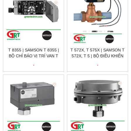
T 8355 | SAMSON T 8355 |
T 572X, T 575X | SAMSON T
BỘ CHỈ BÁO VỊ TRÍ VAN T
572X, T 5 | BỘ ĐIỀU KHIỂN
8355 | SAMSON VIETNAM
VAN BẰNG ĐIỆN TUYẾN
.
.
TÍNH T 5857 | SAMSON
VIETNAM