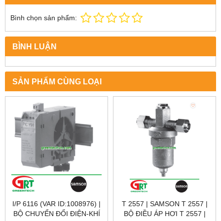
Bình chọn sản phẩm:
BÌNH LUẬN
SẢN PHẨM CÙNG LOẠI
I/P 6116 (VAR ID:1008976) |
T 2557 | SAMSON T 2557 |
BỘ CHUYỂN ĐỔI ĐIỆN-KHÍ
BỘ ĐIỀU ÁP HƠI T 2557 |