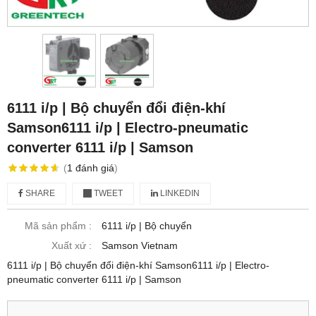
6111 i/p | Bộ chuyển đổi điện-khí
Samson6111 i/p | Electro-pneumatic
converter 6111 i/p | Samson
(
1
đánh giá
)
SHARE
TWEET
LINKEDIN
Mã sản phẩm :
6111 i/p | Bộ chuyển
Xuất xứ :
Samson Vietnam
6111 i/p | Bộ chuyển đổi điện-khí Samson6111 i/p | Electro-
pneumatic converter 6111 i/p | Samson