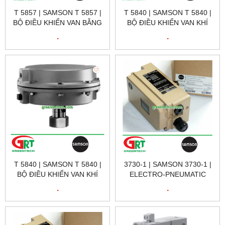
T 5857 | SAMSON T 5857 |
T 5840 | SAMSON T 5840 |
BỘ ĐIỀU KHIỂN VAN BẰNG
BỘ ĐIỀU KHIỂN VAN KHÍ
ĐIỆN TUYẾN TÍNH T 5857 |
TUYẾN TÍNH T 5840 |
.
.
SAMSON VIETNAM
SAMSON VIETNAM
T 5840 | SAMSON T 5840 |
3730-1 | SAMSON 3730-1 |
BỘ ĐIỀU KHIỂN VAN KHÍ
ELECTRO-PNEUMATIC
TUYẾN TÍNH T 5840 |
POSITIONER | BỘ ĐIỀU
.
.
SAMSON VIETNAM
KHIỂN ĐIỆN KHÍ | SAMSON
VIETNAM