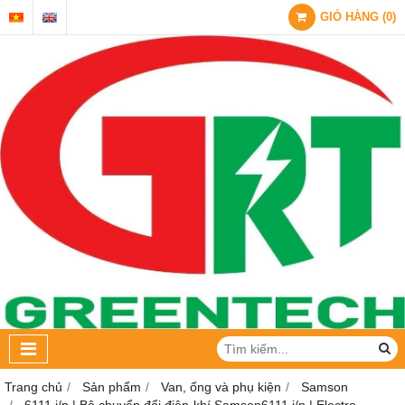
GIỎ HÀNG
(
0
)
Trang chủ
Sản phẩm
Van, ống và phụ kiện
Samson
6111 i/p | Bộ chuyển đổi điện-khí Samson6111 i/p | Electro-