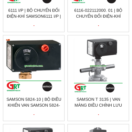
6111 I/P | BỘ CHUYỂN ĐỔI
6116-022112000. 01 | BỘ
ĐIỆN-KHÍ SAMSON6111 I/P |
CHUYỂN ĐỔI ĐIỆN-KHÍ
ELECTRO-PNEUMATIC
SAMSON I/P6116 |
.
.
CONVERTER 6111 I/P |
ELECTRO-PNEUMATIC
SAMSON
CONVERTER I/P6116
SAMSON 5824-10 | BỘ ĐIỀU
SAMSON T 3135 | VAN
KHIỂN VAN SAMSON 5824-
MÀNG ĐIỀU CHỈNH LƯU
10 | LINEAR VALVE
LƯỢNG SAMSON T 3135 |
.
.
ACTUATOR SAMSON 5824-
DIAPHRAGM FLOW
10
REGULATOR SAMSON T
3135