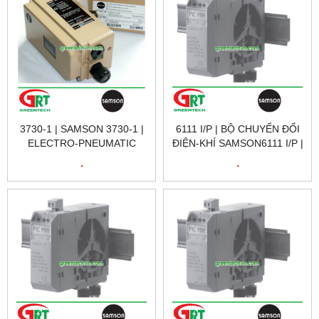
3730-1 | SAMSON 3730-1 |
6111 I/P | BỘ CHUYỂN ĐỔI
ELECTRO-PNEUMATIC
ĐIỆN-KHÍ SAMSON6111 I/P |
POSITIONER | BỘ ĐIỀU
ELECTRO-PNEUMATIC
.
.
KHIỂN ĐIỆN KHÍ | SAMSON
CONVERTER 6111 I/P |
VIETNAM
SAMSON