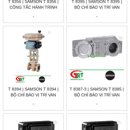
T 8356 | SAMSON T 8356 |
T 8395 | SAMSON T 8395 |
CÔNG TẮC HÀNH TRÌNH
BỘ CHỈ BÁO VỊ TRÍ VAN
TỪ T 8356 | SAMSON
ĐIỆN KHÍ T 8395 | SAMSON
.
.
VIETNAM
VIETNAM
T 8394 | SAMSON T 8394 |
T 8387-3 | SAMSON T 8385 |
BỘ CHỈ BÁO VỊ TRÍ VAN
BỘ CHỈ BÁO VỊ TRÍ VAN
ĐIỆN KHÍ T 8394 | SAMSON
ĐIỆN KHÍ T 8387-3 |
.
.
VIETNAM
SAMSON VIETNAM