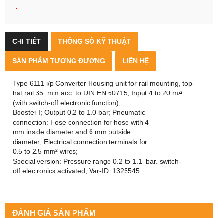
.
CHI TIẾT
THÔNG SỐ KỸ THUẬT
SẢN PHẨM TƯƠNG ĐƯƠNG
LIÊN HỆ
Type 6111 i/p Converter Housing unit for rail mounting, top-
hat rail 35 mm acc. to DIN EN 60715; Input 4 to 20 mA
(with switch-off electronic function);
Booster I; Output 0.2 to 1.0 bar; Pneumatic
connection: Hose connection for hose with 4
mm inside diameter and 6 mm outside
diameter; Electrical connection terminals for
0.5 to 2.5 mm² wires;
Special version: Pressure range 0.2 to 1.1 bar, switch-
off electronics activated; Var-ID: 1325545
ĐÁNH GIÁ SẢN PHẨM