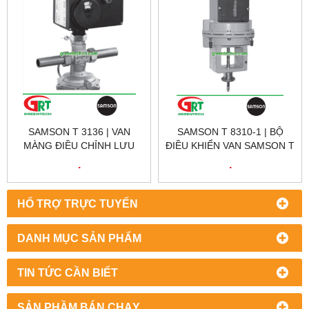
SAMSON T 3136 | VAN
SAMSON T 8310-1 | BỘ
MÀNG ĐIỀU CHỈNH LƯU
ĐIỀU KHIỂN VAN SAMSON T
LƯỢNG SAMSON T 3136 |
8310-1 | LINEAR VALVE
.
.
DIAPHRAGM FLOW
ACTUATOR SAMSON T
REGULATOR SAMSON T
8310-1
3136
HỔ TRỢ TRỰC TUYẾN
DANH MỤC SẢN PHẨM
TIN TỨC CẦN BIẾT
SẢN PHẦM BÁN CHẠY