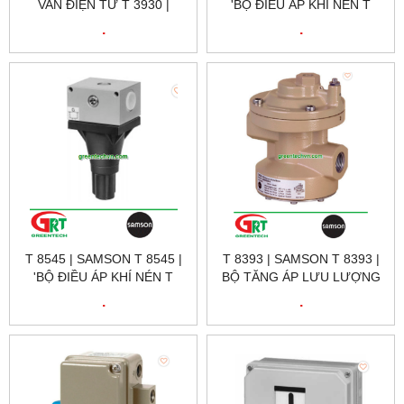
VAN ĐIỆN TỪ T 3930 |
'BỘ ĐIỀU ÁP KHÍ NÉN T
SAMSON VIETNAM
8546 | SAMSON VIETNAM
.
.
T 8545 | SAMSON T 8545 |
T 8393 | SAMSON T 8393 |
'BỘ ĐIỀU ÁP KHÍ NÉN T
BỘ TĂNG ÁP LƯU LƯỢNG
8545 | SAMSON VIETNAM
KHÍ NÉN T 8393 | SAMSON
.
.
VIETNAM