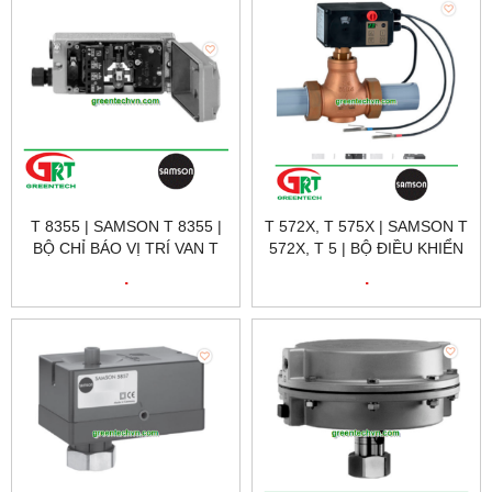
T 8355 | SAMSON T 8355 |
T 572X, T 575X | SAMSON T
BỘ CHỈ BÁO VỊ TRÍ VAN T
572X, T 5 | BỘ ĐIỀU KHIỂN
8355 | SAMSON VIETNAM
VAN BẰNG ĐIỆN TUYẾN
.
.
TÍNH T 5857 | SAMSON
VIETNAM