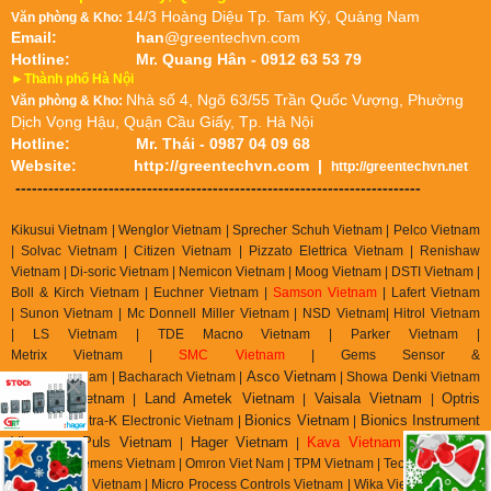
14/3 Hoàng Diệu Tp. Tam Kỳ, Quảng Nam
Văn phòng & Kho:
Email:
han
@greentechvn.com
Hotline:
Mr. Quang Hân - 0912 63 53 79
►Thành phố Hà Nội
Nhà số 4, Ngõ 63/55 Trần Quốc Vượng, Phường
Văn phòng & Kho:
Dịch Vọng Hậu, Quận Cầu Giấy, Tp. Hà Nội
Hotline:
Mr. Thái - 0987 04 09 68
Website:
http://greentechvn.com
|
http://greentechvn.net
--------------------------------------------------------------------------
Kikusui Vietnam | Wenglor Vietnam | Sprecher Schuh Vietnam |
Pelco Vietnam
| Solvac Vietnam | Citizen Vietnam |
Pizzato Elettrica Vietnam
| Renishaw
Vietnam | Di-soric Vietnam |
Nemicon Vietnam | Moog Vietnam | DSTI Vietnam |
Boll & Kirch Vietnam | Euchner Vietnam |
Samson Vietnam
| Lafert Vietnam
| Sunon Vietnam | Mc Donnell Miller Vietnam | NSD Vietnam| Hitrol Vietnam
| LS Vietnam | TDE Macno Vietnam | Parker Vietnam |
Metrix
Vietnam
|
SMC Vietnam
|
Gems Sensor &
Asco Vietnam
Control
Vietnam
|
Bacharach Vietnam |
|
Showa Denki Vietnam
auter Vietnam
Land Ametek Vietnam
Vaisala Vietnam
Optris
| S
|
|
|
Vietnam
Bionics Vietnam
Bionics Instrument
| Tetra-K Electronic Vietnam |
|
Vietnam
Puls Vietnam
Hager Vietnam
Kava Vietnam
|
|
|
| Mitsubishi
Vietnam | Siemens Vietnam | Omron Viet Nam | TPM Vietnam | Tecsis Vietnam |
Wise Control Vietnam | Micro Process Controls Vietnam | Wika Vietnam | Asahi