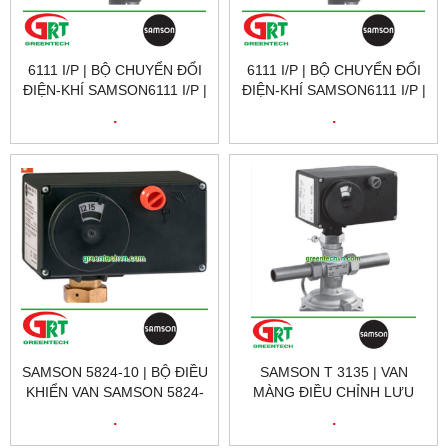
6111 I/P | BỘ CHUYỂN ĐỔI
6111 I/P | BỘ CHUYỂN ĐỔI
ĐIỆN-KHÍ SAMSON6111 I/P |
ĐIỆN-KHÍ SAMSON6111 I/P |
ELECTRO-PNEUMATIC
ELECTRO-PNEUMATIC
.
.
CONVERTER 6111 I/P |
CONVERTER 6111 I/P |
SAMSON
SAMSON
SAMSON 5824-10 | BỘ ĐIỀU
SAMSON T 3135 | VAN
KHIỂN VAN SAMSON 5824-
MÀNG ĐIỀU CHỈNH LƯU
10 | LINEAR VALVE
LƯỢNG SAMSON T 3135 |
.
.
ACTUATOR SAMSON 5824-
DIAPHRAGM FLOW