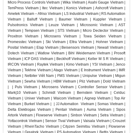
Micro Process Controls Vietnam | Wika Vietnam | Asahi Gauge Vietnam |
TemPress Vietnam | Itec Vietnam | Konics Vietnam | Ashcroft Vietnam |
Ametek Vietnam – Afriso Vietnam | LS Industrial Vietnam | RS Automation
Vietnam | Balluff Vietnam | Baumer Vietnam | Kuppler Vietnam |
Pulsotronics Vietnam | Leuze Vietnam | Microsonic Vietnam | AST
Vietnam | Tempsen Vietnam | STS Vietnam | Micro Dectector Vietnam |
Proxitron Vietnam | Microsens Vietnam | Towa Seiden Vietnam |
Promesstec Vietnam | Ski Vietnam | Eltra Vietnam | Hohner Vietnam |
Posital Vietnam | Elap Vietnam | Beisensors Vietnam | Newall Vietnam |
Dotech Vietnam | Watlow Vietnam | Bihl Weidemann Vietnam | Prosoft
Vietnam | ICP DAS Vietnam | Beckhoff Vietnam | Keller M S R Vietnam |
IRCON Vietnam | Raytek Vietnam | Kimo Vietnam | YSI Vietnam | Jenco
Vietnam | Tekhne Vietnam | Atago Vietnam | E Instrument Vietnam | IMR
Vietnam | Netbiter Viêt Nam | FMS Vietnam | Unipulse Vietnam | Migun
Vietnam | Sewha Vietnam | HBM Vietnam | Pilz Vietnam | Dold Vietnam
|
| Puls Vietnam | Microsens Vietnam | Controller Sensor Vietnam |
Mark|10 Vietnam | Schmidt Vietnam | Bernstein Vietnam | Celduc
Vietnam | Univer Vietnam | Waicom Vietnam | Aignep Vietnam | Top Air
Vietnam | Burket Vietnam | | JJ Automation Vietnam | Somas Vietnam |
Delta Elektrogas Vietnam | Pentair Vietnam | Auma Vietnam | Sipos
Artorik Vietnam | Flowserve Vietnam | Sinbon Vietnam | Setra Vietnam |
Yottacontrok Vietnam | Sensor Tival Vietnam | Vaisala Vietnam | Crouzet
Vietnam | RheinTacho Vietnam | Cityzen Seimitsu Vietnam | Flowserve
Vietnam | Greatork Vietnam | PS Automation Vietnam | Bettis Vietnam |