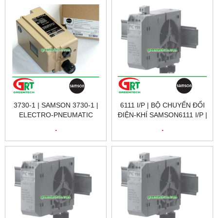
3730-1 | SAMSON 3730-1 |
6111 I/P | BỘ CHUYỂN ĐỔI
ELECTRO-PNEUMATIC
ĐIỆN-KHÍ SAMSON6111 I/P |
POSITIONER | BỘ ĐIỀU
ELECTRO-PNEUMATIC
.
.
KHIỂN ĐIỆN KHÍ | SAMSON
CONVERTER 6111 I/P |
VIETNAM
SAMSON