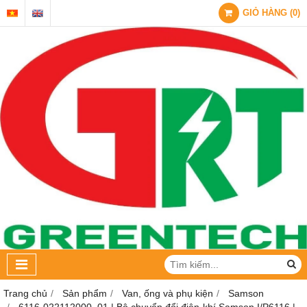
GIỎ HÀNG
(
0
)
Trang chủ
Sản phẩm
Van, ống và phụ kiện
Samson
6116-022112000. 01 | Bộ chuyển đổi điện-khí Samson I/P6116 |