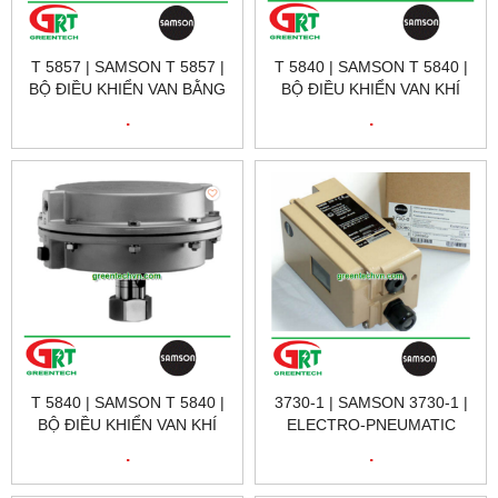
T 5857 | SAMSON T 5857 |
T 5840 | SAMSON T 5840 |
BỘ ĐIỀU KHIỂN VAN BẰNG
BỘ ĐIỀU KHIỂN VAN KHÍ
ĐIỆN TUYẾN TÍNH T 5857 |
TUYẾN TÍNH T 5840 |
.
.
SAMSON VIETNAM
SAMSON VIETNAM
T 5840 | SAMSON T 5840 |
3730-1 | SAMSON 3730-1 |
BỘ ĐIỀU KHIỂN VAN KHÍ
ELECTRO-PNEUMATIC
TUYẾN TÍNH T 5840 |
POSITIONER | BỘ ĐIỀU
.
.
SAMSON VIETNAM
KHIỂN ĐIỆN KHÍ | SAMSON
VIETNAM