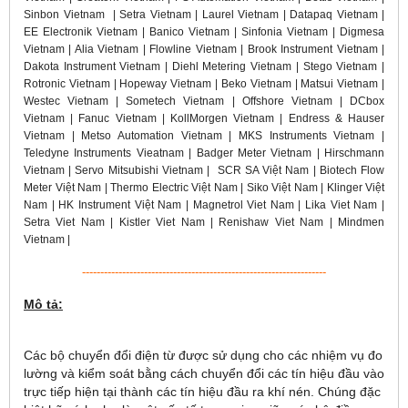
Sinbon Vietnam | Setra Vietnam | Laurel Vietnam | Datapaq Vietnam |
EE Electronik Vietnam | Banico Vietnam | Sinfonia Vietnam | Digmesa
Vietnam | Alia Vietnam | Flowline Vietnam | Brook Instrument Vietnam |
Dakota Instrument Vietnam | Diehl Metering Vietnam | Stego Vietnam |
Rotronic Vietnam | Hopeway Vietnam | Beko Vietnam | Matsui Vietnam |
Westec Vietnam | Sometech Vietnam | Offshore Vietnam | DCbox
Vietnam | Fanuc Vietnam | KollMorgen Vietnam | Endress & Hauser
Vietnam | Metso Automation Vietnam | MKS Instruments Vietnam |
Teledyne Instruments Vieatnam | Badger Meter Vietnam | Hirschmann
Vietnam | Servo Mitsubishi Vietnam | SCR SA Việt Nam | Biotech Flow
Meter Việt Nam | Thermo Electric Việt Nam | Siko Việt Nam | Klinger Việt
Nam | HK Instrument Việt Nam | Magnetrol Viet Nam | Lika Viet Nam |
Setra Viet Nam | Kistler Viet Nam | Renishaw Viet Nam | Mindmen
Vietnam |
-------------------------------------------------------------------
Mô tả:
Các bộ chuyển đổi điện từ được sử dụng cho các nhiệm vụ đo
lường và kiểm soát bằng cách chuyển đổi các tín hiệu đầu vào
trực tiếp hiện tại thành các tín hiệu đầu ra khí nén. Chúng đặc