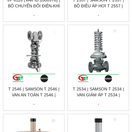
I/P 6116 (VAR ID:1008976) |
T 2557 | SAMSON T 2557 |
BỘ CHUYỂN ĐỔI ĐIỆN-KHÍ
BỘ ĐIỀU ÁP HƠI T 2557 |
SAMSON I/P6116 |
SAMSON VIETNAM
.
.
ELECTRO-PNEUMATIC
CONVERTER I/P6116
T 2546 | SAMSON T 2546 |
T 2534 | SAMSON T 2534 |
VAN AN TOÀN T 2546 |
VAN GIẢM ÁP T 2534 |
SAMSON VIETNAM
SAMSON VIETNAM
.
.