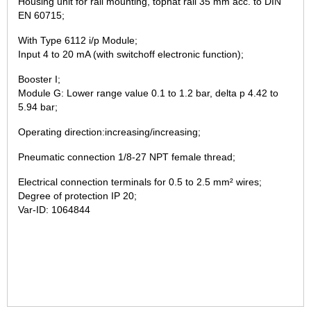
Housing unit for rail mounting, tophat rail 35 mm acc. to DIN
EN 60715;
With Type 6112 i/p Module;
Input 4 to 20 mA (with switchoff electronic function);
Booster I;
Module G: Lower range value 0.1 to 1.2 bar, delta p 4.42 to
5.94 bar;
Operating direction:increasing/increasing;
Pneumatic connection 1/8-27 NPT female thread;
Electrical connection terminals for 0.5 to 2.5 mm² wires;
Degree of protection IP 20;
Var-ID: 1064844