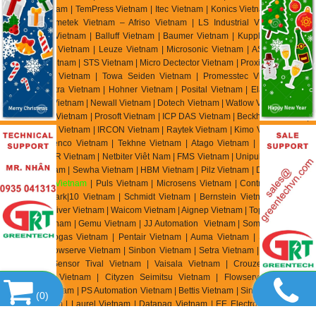
Gauge Vietnam | TemPress Vietnam | Itec Vietnam | Konics Vietnam | Ashcroft
Vietnam | Ametek Vietnam – Afriso Vietnam | LS Industrial Vietnam | RS
Automation Vietnam | Balluff Vietnam | Baumer Vietnam | Kuppler Vietnam |
Pulsotronics Vietnam | Leuze Vietnam | Microsonic Vietnam | AST Vietnam |
Tempsen Vietnam | STS Vietnam | Micro Dectector Vietnam | Proxitron Vietnam
| Microsens Vietnam | Towa Seiden Vietnam | Promesstec Vietnam | Ski
Vietnam | Eltra Vietnam | Hohner Vietnam | Posital Vietnam | Elap Vietnam |
Beisensors Vietnam | Newall Vietnam | Dotech Vietnam | Watlow Vietnam | Bihl
Weidemann Vietnam | Prosoft Vietnam | ICP DAS Vietnam | Beckhoff Vietnam |
Keller M S R Vietnam | IRCON Vietnam | Raytek Vietnam | Kimo Vietnam | YSI
Vietnam | Jenco Vietnam | Tekhne Vietnam | Atago Vietnam | E Instrument
Vietnam | IMR Vietnam | Netbiter Viêt Nam | FMS Vietnam | Unipulse Vietnam |
Migun Vietnam | Sewha Vietnam | HBM Vietnam | Pilz Vietnam | Dold Vietnam
|
EBMpapst Vietnam
| Puls Vietnam | Microsens Vietnam | Controller Sensor
Vietnam | Mark|10 Vietnam | Schmidt Vietnam | Bernstein Vietnam | Celduc
Vietnam | Univer Vietnam | Waicom Vietnam | Aignep Vietnam | Top Air Vietnam
| Burket Vietnam |
Gemu Vietnam
| JJ Automation Vietnam | Somas Vietnam |
Delta Elektrogas Vietnam | Pentair Vietnam | Auma Vietnam | Sipos Artorik
Vietnam | Flowserve Vietnam | Sinbon Vietnam | Setra Vietnam | Yottacontrok
Vietnam | Sensor Tival Vietnam | Vaisala Vietnam | Crouzet Vietnam |
RheinTacho Vietnam | Cityzen Seimitsu Vietnam | Flowserve Vietnam |
Greatork Vietnam | PS Automation Vietnam | Bettis Vietnam | Sinbon Vietnam |
(
0
)
Setra Vietnam | Laurel Vietnam | Datapaq Vietnam | EE Electronik Vietnam |