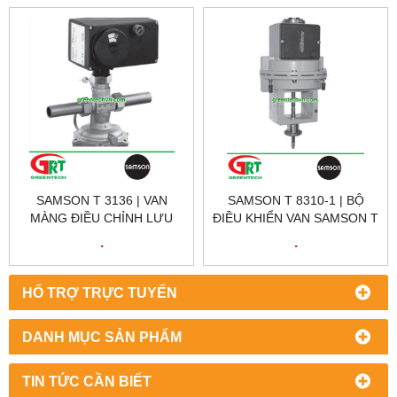
10
REGULATOR SAMSON T
3135
SAMSON T 3136 | VAN
SAMSON T 8310-1 | BỘ
MÀNG ĐIỀU CHỈNH LƯU
ĐIỀU KHIỂN VAN SAMSON T
LƯỢNG SAMSON T 3136 |
8310-1 | LINEAR VALVE
.
.
DIAPHRAGM FLOW
ACTUATOR SAMSON T
REGULATOR SAMSON T
8310-1
3136
HỔ TRỢ TRỰC TUYẾN
DANH MỤC SẢN PHẨM
TIN TỨC CẦN BIẾT