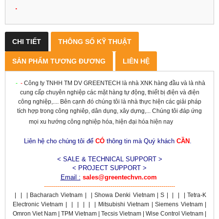
.
CHI TIẾT
THÔNG SỐ KỸ THUẬT
SẢN PHẨM TƯƠNG ĐƯƠNG
LIÊN HỆ
-
-
Công ty TNHH TM DV GREENTECH là nhà XNK hàng đầu và là nhà
cung cấp chuyên nghiệp các mặt hàng tự động, thiết bị điện và điện
công nghiệp,.... Bên cạnh đó chúng tôi là nhà thực hiện các giải pháp
tích hợp trong công nghiêp, dân dụng, xây dựng,... Chúng tôi đáp ứng
mọi xu hướng công nghiệp hóa, hiện đại hóa hiện nay
Liên hệ cho chúng tôi để
CÓ
thông tin mà Quý khách
CẦN
.
< SALE & TECHNICAL SUPPORT >
< PROJECT SUPPORT >
Email :
sales@greentechvn.com
-------------------------------------------------------------------
|
|
|
Bacharach Vietnam |
|
Showa Denki Vietnam | S
|
|
|
| Tetra-K
Electronic Vietnam |
|
|
|
|
| Mitsubishi Vietnam | Siemens Vietnam |
Omron Viet Nam | TPM Vietnam | Tecsis Vietnam | Wise Control Vietnam |