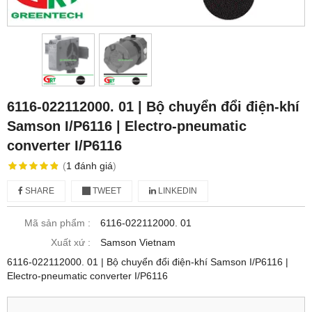
6116-022112000. 01 | Bộ chuyển đổi điện-khí
Samson I/P6116 | Electro-pneumatic
converter I/P6116
(
1
đánh giá
)
SHARE
TWEET
LINKEDIN
Mã sản phẩm :
6116-022112000. 01
Xuất xứ :
Samson Vietnam
6116-022112000. 01 | Bộ chuyển đổi điện-khí Samson I/P6116 |
Electro-pneumatic converter I/P6116