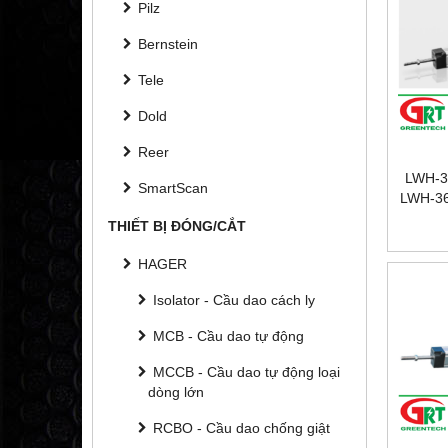
Pilz
Bernstein
Tele
Dold
Reer
LWH-3
SmartScan
LWH-36
TUYẾN
THIẾT BỊ ĐÓNG/CẮT
NOVO
HAGER
Isolator - Cầu dao cách ly
MCB - Cầu dao tự động
MCCB - Cầu dao tự động loại
dòng lớn
RCBO - Cầu dao chống giật