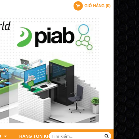
GIỎ HÀNG
(
0
)
O
HÀNG TỒN KHO