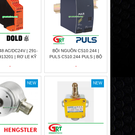
8 AC/DC24V | 291-
BỘI NGUỒN CS10.244 |
2913201 | RƠ LE KỸ
PULS CS10.244 PULS | BỘ
 SỐ 291-3201 |
NGUỒN 220VAC / 24VDC
.
.
LD VIỆT NAM
10A CS10.244 | PULS
VIETNAM
NEW
NEW