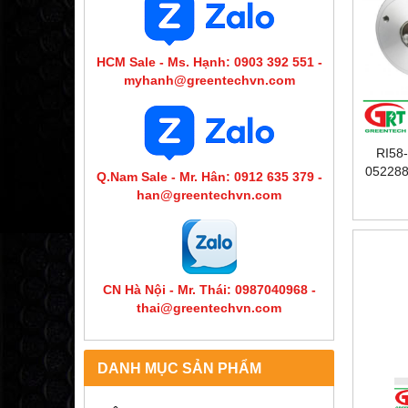
HCM Sale - Ms. Hạnh: 0903 392 551 -
myhanh@greentechvn.com
RI58
05228
Q.Nam Sale - Mr. Hân: 0912 635 379 -
QUAY R
han@greentechvn.com
S | E
CN Hà Nội - Mr. Thái: 0987040968 -
thai@greentechvn.com
DANH MỤC SẢN PHẨM