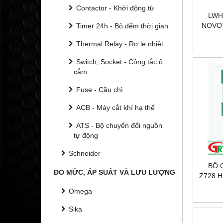
Contactor - Khởi động từ
LWH-
NOVOT
Timer 24h - Bộ đếm thời gian
CẢM 
Thermal Relay - Rơ le nhiệt
TÍNH 
250 
Switch, Socket - Công tắc ổ
NOVOT
cắm
NOVO
Fuse - Cầu chì
ACB - Máy cắt khí hạ thế
ATS - Bộ chuyển đổi nguồn
tự động
Schneider
BỘ 
ĐO MỨC, ÁP SUẤT VÀ LƯU LƯỢNG
Z728.H
PEPPE
Omega
Sika