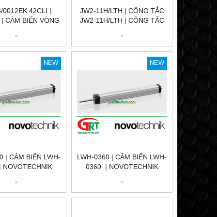
8/0012EK.42CLI |
JW2-11H/LTH | CÔNG TẮC
 | CẢM BIẾN VÒNG
JW2-11H/LTH | CÔNG TẮC
AY 0565307 |
HÀNH TRÌNH JW2-11H/LTH |
.
.
0012EK.42CLI |
LIMIT SWITCH JW2-
DER HENGSTLER
11H/LTH |
VIỆT NAM
NEW
NEW
0 | CẢM BIẾN LWH-
LWH-0360 | CẢM BIẾN LWH-
| NOVOTECHNIK
0360 | NOVOTECHNIK
00 | CẢM BIẾN VỊ
LWH-0360 | CẢM BIẾN VỊ
.
.
YẾN TÍNH | LWH-
TRÍ TUYẾN TÍNH | LWH-
NOVOTECHNIK VIỆT
0360 | NOVOTECHNIK VIỆT
NAM
NAM