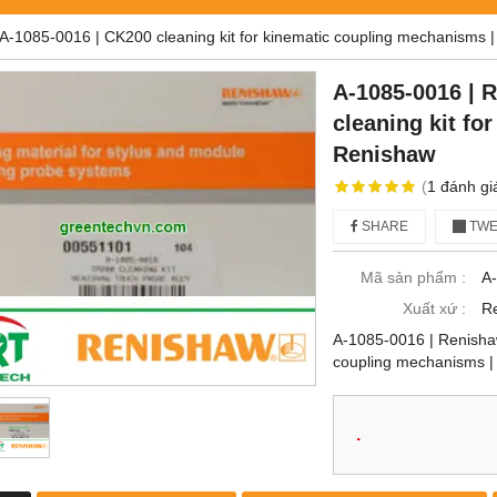
A-1085-0016 | CK200 cleaning kit for kinematic coupling mechanisms 
A-1085-0016 | 
cleaning kit fo
Renishaw
(
1
đánh gi
SHARE
TWE
Mã sản phẩm :
A
Xuất xứ :
R
A-1085-0016 | Renishaw
coupling mechanisms |
.