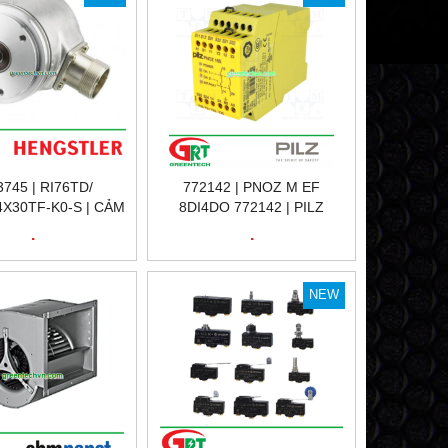
3745 | RI76TD/
772142 | PNOZ M EF
4X30TF-K0-S | CẢM
8DI4DO 772142 | PILZ
ÒNG QUAY RI76TD/
772142 | RƠ LE KỸ THUẬT
.
.
X.4X30TF-K0-S |
SỐ 772142 | PILZ VIỆT NAM
TLER VIỆT NAM
NEW