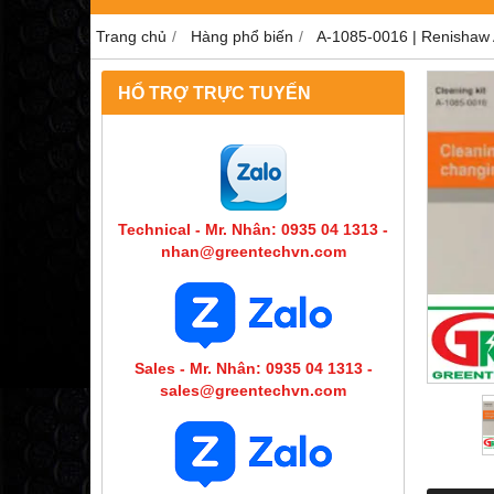
Trang chủ
Hàng phổ biến
A-1085-0016 | Renishaw 
HỔ TRỢ TRỰC TUYẾN
Technical - Mr. Nhân: 0935 04 1313 -
nhan@greentechvn.com
Sales - Mr. Nhân: 0935 04 1313 -
sales@greentechvn.com