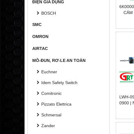
ĐIỆN GIA DỤNG
6K0000
CẢM 
BOSCH
6K0000
SMC
1.1 PR
|
OMRON
AIRTAC
MÔ-ĐUN, RƠ-LE AN TOÀN
Euchner
Idem Safety Switch
Comitronic
LWH-09
0900 |
Pizzato Elettrica
0900
Schmersal
NOVOT
Zander
LWH-0