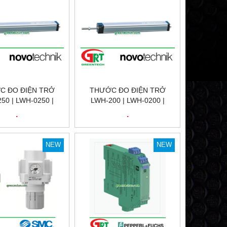
C ĐO ĐIỆN TRỞ
THƯỚC ĐO ĐIỆN TRỞ
50 | LWH-0250 |
LWH-200 | LWH-0200 |
CHNIK LWH-250 |
NOVOTECHNIK LWH-200 |
.
.
ẾN VỊ TRÍ TUYẾN
CẢM BIẾN VỊ TRÍ TUYẾN
OVOTECHNIK LWH-
TÍNH NOVOTECHNIK LWH-
NOVOTECHNIK VIỆT
200 | NOVOTECHNIK VIỆT
NEW
NEW
NAM
NAM