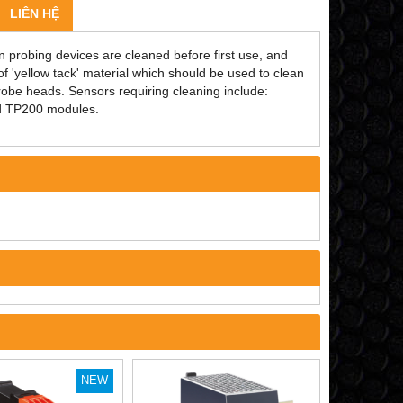
LIÊN HỆ
probing devices are cleaned before first use, and
 of 'yellow tack' material which should be used to clean
obe heads. Sensors requiring cleaning include:
 TP200 modules.
NEW