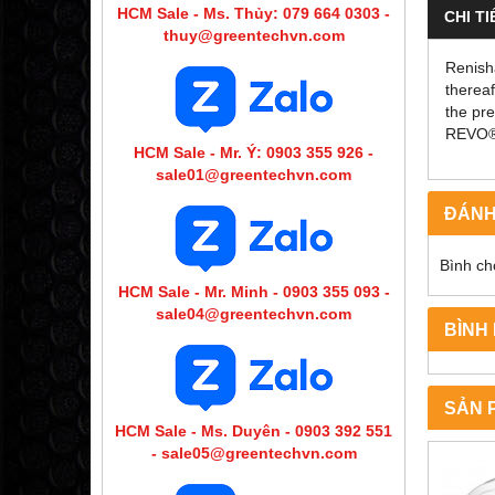
HCM Sale - Ms. Thủy: 079 664 0303 -
CHI TI
thuy@greentechvn.com
Renish
thereaf
the pr
REVO®,
HCM Sale - Mr. Ý: 0903 355 926 -
sale01@greentechvn.com
ĐÁNH
Bình ch
HCM Sale - Mr. Minh - 0903 355 093 -
sale04@greentechvn.com
BÌNH
SẢN 
HCM Sale - Ms. Duyên - 0903 392 551
- sale05@greentechvn.com