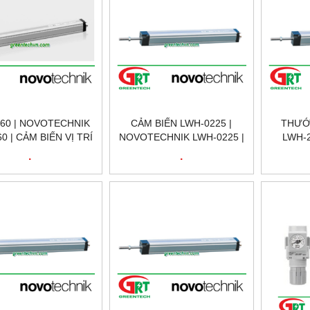
60 | NOVOTECHNIK
CẢM BIẾN LWH-0225 |
THƯỚ
0 | CẢM BIẾN VỊ TRÍ
NOVOTECHNIK LWH-0225 |
LWH-2
 TÍNH | LWH-0360 |
CẢM BIẾN VỊ TRÍ
NOVOTE
.
.
TECHNIK VIỆT NAM
NOVOTECHNIK LWH-0225 |
CẢM BI
POSITION SENSOR
TÍNH N
NOVOTECHNIK LWH-0225 |
250 | 
NOVOTECHNIK VIỆT NAM