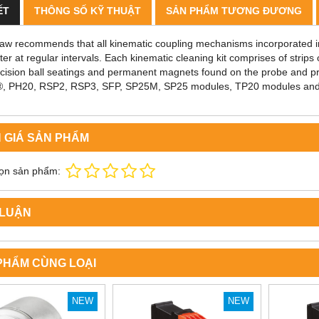
ẾT
THÔNG SỐ KỸ THUẬT
SẢN PHẨM TƯƠNG ĐƯƠNG
aw recommends that all kinematic coupling mechanisms incorporated in 
ter at regular intervals. Each kinematic cleaning kit comprises of strips
ecision ball seatings and permanent magnets found on the probe and pr
 PH20, RSP2, RSP3, SFP, SP25M, SP25 modules, TP20 modules and
 GIÁ SẢN PHẨM
ọn sản phẩm:
 LUẬN
PHẨM CÙNG LOẠI
NEW
NEW