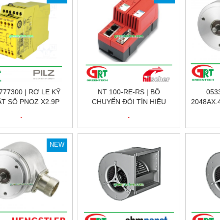
 777300 | RƠ LE KỸ
NT 100-RE-RS | BỘ
053
T SỐ PNOZ X2.9P
CHUYỂN ĐỎI TÍN HIỆU
2048AX.
 3N/O 1N/C, ID NO.:
HILSCHER NT 100-RE-RS |
BIẾN V
.
.
777300
HILSCHER VIỆT NAM
2048A
HENGS
NEW