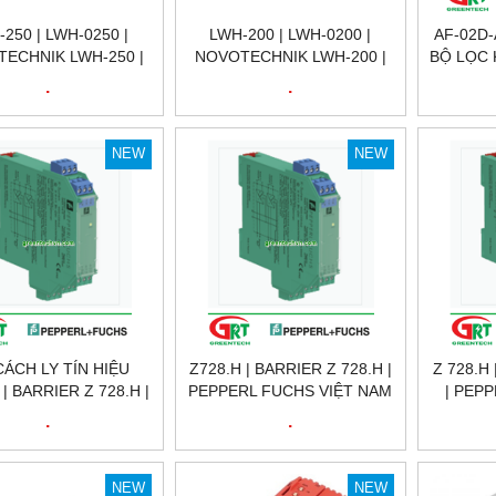
250 | LWH-0250 |
LWH-200 | LWH-0200 |
AF-02D-
ECHNIK LWH-250 |
NOVOTECHNIK LWH-200 |
BỘ LỌC 
BIẾN VỊ TRÍ TUYẾN
CẢM BIẾN VỊ TRÍ TUYẾN
AIR FILT
.
.
NOVOTECHNIK LWH-
TÍNH NOVOTECHNIK LWH-
SM
| POSITION SENSOR
200 | POSITION SENSOR
ECHNIK LWH-250 |
NOVOTECHNIK LWH-200 |
NEW
NEW
TECHNIK VIỆT NAM
NOVOTECHNIK VIỆT NAM
CÁCH LY TÍN HIỆU
Z728.H | BARRIER Z 728.H |
Z 728.H
 | BARRIER Z 728.H |
PEPPERL FUCHS VIỆT NAM
| PEP
RL FUCHS VIỆT NAM
.
.
NEW
NEW