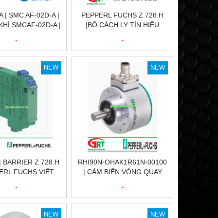
A | SMC AF-02D-A |
PEPPERL FUCHS Z 728.H
KHÍ SMCAF-02D-A |
|BỘ CÁCH LY TÍN HIỆU
ER SMC AF-02D-A |
Z728.H | BARRIER Z 728.H |
.
.
C VIỆT NAM
PEPPERL FUCHS VIỆT NAM
NEW
NEW
 | BARRIER Z 728.H
RHI90N-OHAK1R61N-00100
PERL FUCHS VIỆT
| CẢM BIẾN VÒNG QUAY
NAM
RHI90N-OHAK1R61N-00100
.
.
| ENCODER RHI90N-
OHAK1R61N-00100 |
PEPPERL FUCHS VIỆT NAM
NEW
NEW