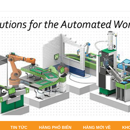
TIN TỨC
HÀNG PHỔ BIẾN
HÀNG MỚI VỀ
KH