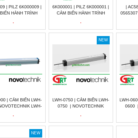
09 | PILZ 6K000009 |
6K000001 | PILZ 6K000001 |
| AC5
BIẾN HÀNH TRÌNH
CẢM BIẾN HÀNH TRÌNH
0565307
09 | PSEN MLM 1 BA
6K000001 | PSEN MLM 1 BA
QU
.
.
ODUCT ID: 6K000009
1.1 SWITCH PRODUCT ID:
AC58/
 PILZ VIỆT NAM
6K000001 | PILZ VIỆT NAM
ENCO
NEW
00 | CẢM BIẾN LWH-
LWH-0750 | CẢM BIẾN LWH-
LWH-060
 NOVOTECHNIK LWH-
0750 | NOVOTECHNIK
0600 
 | CẢM BIẾN VỊ TRÍ
LWH-0750 | CẢM BIẾN VỊ
LWH-06
.
.
TUYẾN TÍNH
TRÍ TUYẾN TÍNH | LWH-
TRÍ TU
ECHNIK LWH-0900|
0750 | NOVOTECHNIK VIỆT
0600 | 
900 | NOVOTECHNIK
NAM
NEW
VIỆT NAM