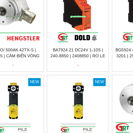
-O/ 500AK.42TX-S |
BA7924.21 DC24V 1-10S |
BG5924.4
85 | CẢM BIẾN VÒNG
240-8850 | 2408850 | RƠ LE
3201 | 
I58-O/ 500AK.42TX-
KỸ THUẬT SỐ 240-8850
THUẬT
.
.
NCODER HENGSTLER
BA7924.21 DC24V 1-10S |
DO
VIỆT NAM
DOLD VIỆT NAM
NEW
NEW