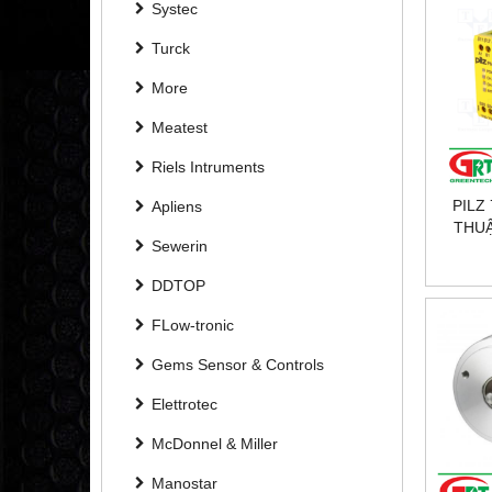
Systec
Turck
More
Meatest
Riels Intruments
PILZ
Apliens
THUẬ
Sewerin
24VDC
DDTOP
FLow-tronic
Gems Sensor & Controls
Elettrotec
McDonnel & Miller
Manostar